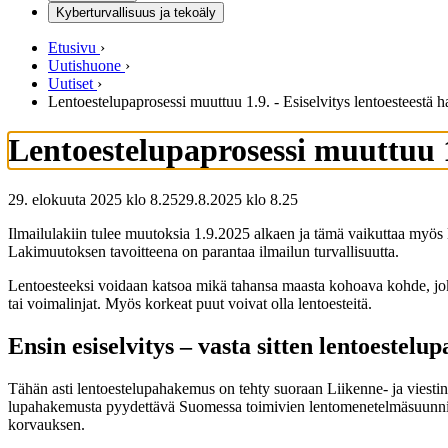
Kyberturvallisuus ja tekoäly
Etusivu
›
Uutishuone
›
Uutiset
›
Lentoestelupaprosessi muuttuu 1.9. - Esiselvitys lentoesteestä
Lentoestelupaprosessi muuttuu 1
29. elokuuta 2025 klo 8.25
29.8.2025
klo
8.25
Ilmailulakiin tulee muutoksia 1.9.2025 alkaen ja tämä vaikuttaa myös l
Lakimuutoksen tavoitteena on parantaa ilmailun turvallisuutta.
Lentoesteeksi voidaan katsoa mikä tahansa maasta kohoava kohde, joka häi
tai voimalinjat. Myös korkeat puut voivat olla lentoesteitä.
Ensin esiselvitys – vasta sitten lentoestel
Tähän asti lentoestelupahakemus on tehty suoraan Liikenne- ja viestint
lupahakemusta pyydettävä Suomessa toimivien lentomenetelmäsuunnittel
korvauksen.