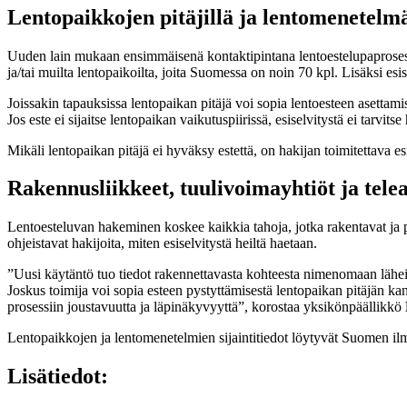
Lentopaikkojen pitäjillä ja lentomenetelmä
Uuden lain mukaan ensimmäisenä kontaktipintana lentoestelupaprosessis
ja/tai muilta lentopaikoilta, joita Suomessa on noin 70 kpl. Lisäksi esise
Joissakin tapauksissa lentopaikan pitäjä voi sopia lentoesteen asettami
Jos este ei sijaitse lentopaikan vaikutuspiirissä, esiselvitystä ei tarvi
Mikäli lentopaikan pitäjä ei hyväksy estettä, on hakijan toimitettava
Rakennusliikkeet, tuulivoimayhtiöt ja teleal
Lentoesteluvan hakeminen koskee kaikkia tahoja, jotka rakentavat ja p
ohjeistavat hakijoita, miten esiselvitystä heiltä haetaan.
”Uusi käytäntö tuo tiedot rakennettavasta kohteesta nimenomaan läheis
Joskus toimija voi sopia esteen pystyttämisestä lentopaikan pitäjän ka
prosessiin joustavuutta ja läpinäkyvyyttä”, korostaa yksikönpäällikkö
Lentopaikkojen ja lentomenetelmien sijaintitiedot löytyvät Suomen ilma
Lisätiedot: