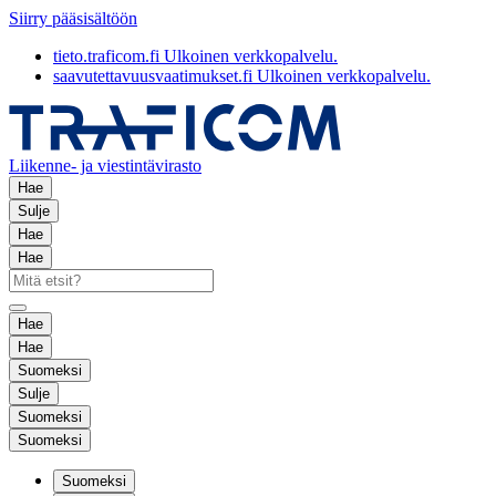
Siirry pääsisältöön
tieto.traficom.fi
Ulkoinen verkkopalvelu.
saavutettavuusvaatimukset.fi
Ulkoinen verkkopalvelu.
Liikenne- ja viestintävirasto
Hae
Sulje
Hae
Hae
Hae
Hae
Suomeksi
Sulje
Suomeksi
Suomeksi
Suomeksi