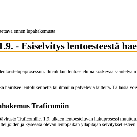
 haettava ennen lupahakemusta
.9. - Esiselvitys lentoesteestä 
entoestelupaprosessiin. Ilmailulain lentoestelupia koskevaa sääntelyä m
ritsee lentoliikennettä tai ilmailua palvelevia laitteita. Tällaisia voiv
upahakemus Traficomiin
ävirasto Traficomille. 1.9. alkaen lentoesteluvan hakuprosessi muuttuu, e
ijoiden ja kyseessä olevan lentopaikan ylläpitäjän selvitykset esteen v