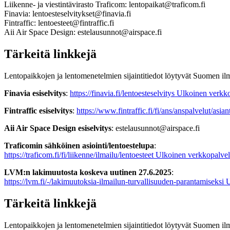
Liikenne- ja viestintävirasto Traficom: lentopaikat@traficom.fi
Finavia: lentoesteselvitykset@finavia.fi
Fintraffic: lentoesteet@fintraffic.fi
Aii Air Space Design: estelausunnot@airspace.fi
Tärkeitä linkkejä
Lentopaikkojen ja lentomenetelmien sijaintitiedot löytyvät Suomen ilm
Finavia esiselvitys
:
https://finavia.fi/lentoesteselvitys
Ulkoinen verkko
Fintraffic esiselvitys
:
https://www.fintraffic.fi/fi/ans/anspalvelut/asian
Aii Air Space Design esiselvitys
: estelausunnot@airspace.fi
Traficomin sähköinen asiointi/lentoestelupa
:
https://traficom.fi/fi/liikenne/ilmailu/lentoesteet
Ulkoinen verkkopalvel
LVM:n lakimuutosta koskeva uutinen 27.6.2025
:
https://lvm.fi/-/lakimuutoksia-ilmailun-turvallisuuden-parantamiseksi
U
Tärkeitä linkkejä
Lentopaikkojen ja lentomenetelmien sijaintitiedot löytyvät Suomen ilm