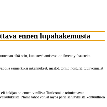
haettava ennen lupahakemusta
uutetaan siltä osin, kun soveltamisessa on ilmennyt haasteita.
at olla esimerkiksi rakennukset, mastot, tornit, nosturit, tuulivoimalat
li hakijan on ennen virallista Traficomille toimitettavaa
aikutuksista. Nämä tahot voivat myös periä selvityksistä kohtuullisen