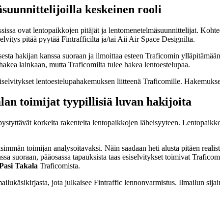
suunnittelijoilla keskeinen rooli
sa ovat lentopaikkojen pitäjät ja lentomenetelmäsuunnittelijat. Kohteen
lvitys pitää pyytää Fintrafficilta ja/tai Aii Air Space Designilta.
sesta hakijan kanssa suoraan ja ilmoittaa esteen Traficomin ylläpitämään
tse hakea lainkaan, mutta Traficomilta tulee hakea lentoestelupaa.
 esiselvitykset lentoestelupahakemuksen liitteenä Traficomille. Hakemuks
an toimijat tyypillisiä luvan hakijoita
ystyttävät korkeita rakenteita lentopaikkojen läheisyyteen. Lentopaikko
immän toimijan analysoitavaksi. Näin saadaan heti alusta pitäen realis
nssa suoraan, pääosassa tapauksista taas esiselvitykset toimivat Trafic
Pasi Takala
Traficomista.
ilukäsikirjasta, jota julkaisee Fintraffic lennonvarmistus. Ilmailun si