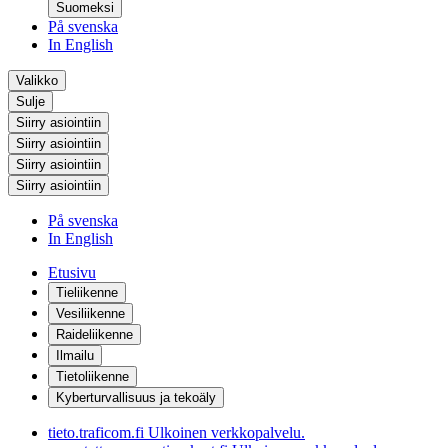
Suomeksi
På svenska
In English
Valikko
Sulje
Siirry asiointiin
Siirry asiointiin
Siirry asiointiin
Siirry asiointiin
På svenska
In English
Etusivu
Tieliikenne
Vesiliikenne
Raideliikenne
Ilmailu
Tietoliikenne
Kyberturvallisuus ja tekoäly
tieto.traficom.fi
Ulkoinen verkkopalvelu.