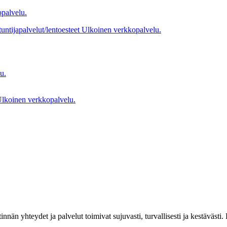
palvelu.
tuntijapalvelut/lentoesteet
Ulkoinen verkkopalvelu.
u.
lkoinen verkkopalvelu.
estinnän yhteydet ja palvelut toimivat sujuvasti, turvallisesti ja kestäv