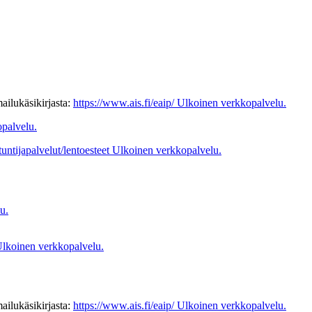
ailukäsikirjasta:
https://www.ais.fi/eaip/
Ulkoinen verkkopalvelu.
palvelu.
tuntijapalvelut/lentoesteet
Ulkoinen verkkopalvelu.
u.
lkoinen verkkopalvelu.
ailukäsikirjasta:
https://www.ais.fi/eaip/
Ulkoinen verkkopalvelu.