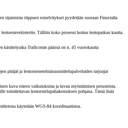
 sijainnista riippuen esiselvitykset pyydetään suoraan Finavialta
 lentoesterekisteriin. Tällöin koko prosessi hoituu lentopaikan kautta.
en käsittelyaika Traficomin päässä on n. 45 vuorokautta
jen pitäjät ja lentomenetelmäsuunnittelupalveluiden tarjoajat
tinen kuva esteen vaikutuksista ja luvan myöntämisen perusteista.
omille toimitettavan lentoestelupahakemuksen pohjana. Tämä lisää
jaintitietona käytetään WGS-84 koordinaatistoa.