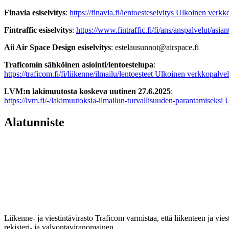
Finavia esiselvitys
:
https://finavia.fi/lentoesteselvitys
Ulkoinen verkko
Fintraffic esiselvitys
:
https://www.fintraffic.fi/fi/ans/anspalvelut/asian
Aii Air Space Design esiselvitys
: estelausunnot@airspace.fi
Traficomin sähköinen asiointi/lentoestelupa
:
https://traficom.fi/fi/liikenne/ilmailu/lentoesteet
Ulkoinen verkkopalvel
LVM:n lakimuutosta koskeva uutinen 27.6.2025
:
https://lvm.fi/-/lakimuutoksia-ilmailun-turvallisuuden-parantamiseksi
U
Alatunniste
Liikenne- ja viestintävirasto Traficom varmistaa, että liikenteen ja vi
rekisteri- ja valvontaviranomainen.