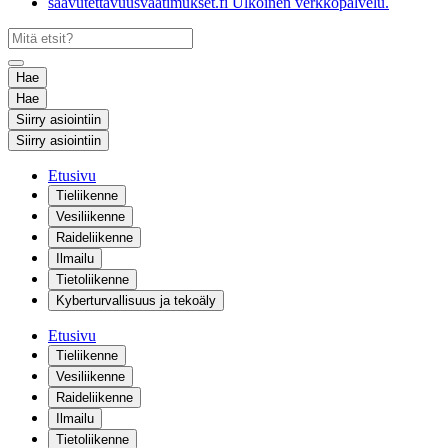
saavutettavuusvaatimukset.fi
Ulkoinen verkkopalvelu.
Hae
Hae
Siirry asiointiin
Siirry asiointiin
Etusivu
Tieliikenne
Vesiliikenne
Raideliikenne
Ilmailu
Tietoliikenne
Kyberturvallisuus ja tekoäly
Etusivu
Tieliikenne
Vesiliikenne
Raideliikenne
Ilmailu
Tietoliikenne