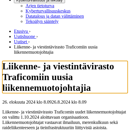
Kyberturvallisuus ja tekoäly
Arjen tietoturva
Kyberturvallisuuskeskus
Datatalous ja datan välittäminen
Tekoälyn sääntely
Etusivu
›
Uutishuone
›
Uutiset
›
Liikenne- ja viestintävirasto Traficomiin uusia
liikennemuotojohtajia
Liikenne- ja viestintävirasto
Traficomiin uusia
liikennemuotojohtajia
26. elokuuta 2024 klo 8.09
26.8.2024
klo
8.09
Liikenne- ja viestintävirasto Traficomin uudet liikennemuotojohtajat
on valittu 1.10.2024 aloittavaan organisaatioon.
Liikennemuotojohtajat vastaavat ilmailuun, merenkulkuun sekä
raideliikenteeseen ja tieinfrastruktuuriin liittyvistä asioista.