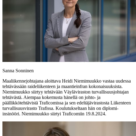
Sanna Sonninen
Maaliikennejohtajana aloittava Heidi Niemimuukko vastaa uudessa
tehtävässään raideliikenteen ja maantieinfran kokonaisuuksista.
Niemimuukko siirtyy tehtävään Väyläviraston turvallisuusjohtajan
tehtävästä. Aiempaa kokemusta hänellä on johto- ja
päällikkötehtävistä Traficomissa ja sen edeltäjävirastosta Liikenteen
turvallisuusvirasto Trafissa. Koulutukseltaan hän on diplomi-
insinööri. Niemimuukko siirtyi Traficomiin 19.8.2024.