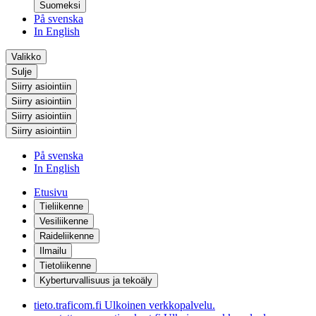
Suomeksi
På svenska
In English
Valikko
Sulje
Siirry asiointiin
Siirry asiointiin
Siirry asiointiin
Siirry asiointiin
På svenska
In English
Etusivu
Tieliikenne
Vesiliikenne
Raideliikenne
Ilmailu
Tietoliikenne
Kyberturvallisuus ja tekoäly
tieto.traficom.fi
Ulkoinen verkkopalvelu.