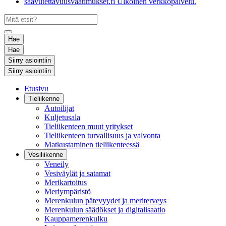
saavutettavuusvaatimukset.fi
Ulkoinen verkkopalvelu.
Hae
Hae
Siirry asiointiin
Siirry asiointiin
Etusivu
Tieliikenne
Autoilijat
Kuljetusala
Tieliikenteen muut yritykset
Tieliikenteen turvallisuus ja valvonta
Matkustaminen tieliikenteessä
Vesiliikenne
Veneily
Vesiväylät ja satamat
Merikartoitus
Meriympäristö
Merenkulun pätevyydet ja meriterveys
Merenkulun säädökset ja digitalisaatio
Kauppamerenkulku