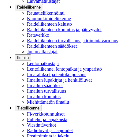
Laivamatkustajat
Raideliikenne
Rautatieliikennöinti
Kaupunkiraideliikenne
Raideliikenteen kalusto
Raideliikenteen koulutus ja pätevyydet
Rataverkko
Raideliikenteen turvallisuus ja toimintavarmuus
Raideliikenteen säädökset
Junamatkustajat
Ilmailu
Lentomatkustaja
Lentoliikenne, lentopaikat ja ympäristö
Ilma-alukset ja lentokelpoisuus
Ilmailun lupakirjat ja henkilöluvat
Ilmailun säädökset
Ilmailun turvallisuus
Ilmailun koulutus
Miehittämätön ilmailu
Tietoliikenne
Fi-verkkotunnukset
Puhelin ja laajakaista
Viestintäverkot
Radioluvat ja -taajuudet
Postitoiminta ja jakelu