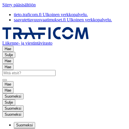
Siirry pääsisältöön
tieto.traficom.fi
Ulkoinen verkkopalvelu.
saavutettavuusvaatimukset.fi
Ulkoinen verkkopalvelu.
Liikenne- ja viestintävirasto
Hae
Sulje
Hae
Hae
Hae
Hae
Suomeksi
Sulje
Suomeksi
Suomeksi
Suomeksi