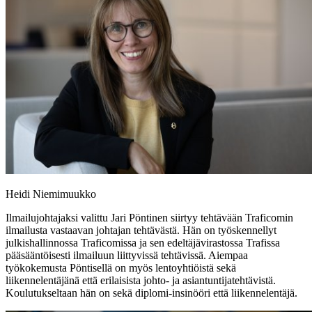
Heidi Niemimuukko
Ilmailujohtajaksi valittu Jari Pöntinen siirtyy tehtävään Traficomin
ilmailusta vastaavan johtajan tehtävästä. Hän on työskennellyt
julkishallinnossa Traficomissa ja sen edeltäjävirastossa Trafissa
pääsääntöisesti ilmailuun liittyvissä tehtävissä. Aiempaa
työkokemusta Pöntisellä on myös lentoyhtiöistä sekä
liikennelentäjänä että erilaisista johto- ja asiantuntijatehtävistä.
Koulutukseltaan hän on sekä diplomi-insinööri että liikennelentäjä.