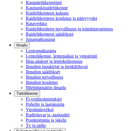
Rautatieliikennöinti
Kaupunkiraideliikenne
Raideliikenteen kalusto
Raideliikenteen koulutus ja pätevyydet
Rataverkko
Raideliikenteen turvallisuus ja toimintavarmuus
Raideliikenteen säädökset
Junamatkustajat
Ilmailu
Lentomatkustaja
Lentoliikenne, lentopaikat ja ympäristö
Ilma-alukset ja lentokelpoisuus
Ilmailun lupakirjat ja henkilöluvat
Ilmailun säädökset
Ilmailun turvallisuus
Ilmailun koulutus
Miehittämätön ilmailu
Tietoliikenne
Fi-verkkotunnukset
Puhelin ja laajakaista
Viestintäverkot
Radioluvat ja -taajuudet
Postitoiminta ja jakelu
Tv ja radio