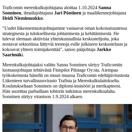
Traficomin merenkulkujohtajana aloittaa 1.10.2024
Sanna
Sonninen
, ilmailujohtajana
Jari Pöntinen
ja maaliikennejohtajana
Heidi Niemimuukko
.
"Uudet liikennemuotojohtajamme vastaavat oman kokonaisuutensa
strategisesta ja tuloksellisesta johtamisesta ja kehittämisestä. He
tulevat olemaan aktiivisia yhteiskunnallisia keskustelijoita, joka
nostavat sektoriinsa liittyviä teemoja esille julkiseen keskusteluun ja
kokoavat yhteen toimijakenttää", sanoo pääjohtaja
Jarkko
Saarimäk
i.
Merenkulkujohtajaksi valittu Sanna Sonninen siirtyy Traficomiin
luotsausjohtajan tehtävästä Finnpilot Pilotage Oy:sta. Aiempaa
työkokemusta hänellä on muun muassa Traficomin edeltäjävirastosta
Liikenteen turvallisuusvirasto Trafista ja Merenkulkulaitokselta.
Koulutukseltaan Sonninen on diplomi-insinööri ja merikapteeni.
Hän suorittaa parhaillaan tohtorin tutkintoa merenkulkualalta.
Sonninen siirtyy virastoon 1.9.2024 alkaen.