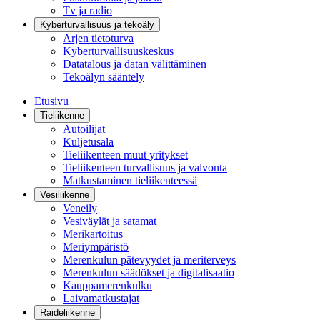
Tv ja radio
Kyberturvallisuus ja tekoäly
Arjen tietoturva
Kyberturvallisuuskeskus
Datatalous ja datan välittäminen
Tekoälyn sääntely
Etusivu
Tieliikenne
Autoilijat
Kuljetusala
Tieliikenteen muut yritykset
Tieliikenteen turvallisuus ja valvonta
Matkustaminen tieliikenteessä
Vesiliikenne
Veneily
Vesiväylät ja satamat
Merikartoitus
Meriympäristö
Merenkulun pätevyydet ja meriterveys
Merenkulun säädökset ja digitalisaatio
Kauppamerenkulku
Laivamatkustajat
Raideliikenne