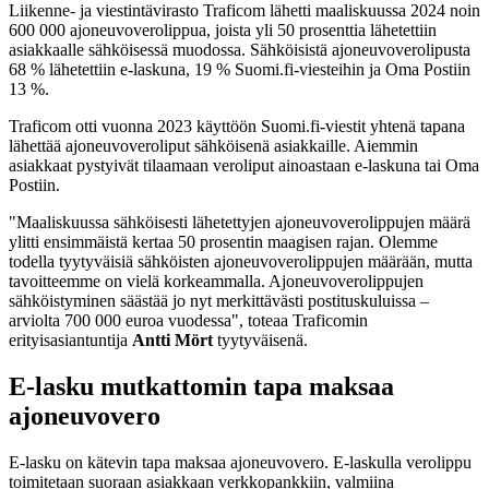
Liikenne- ja viestintävirasto Traficom lähetti maaliskuussa 2024 noin
600 000 ajoneuvoverolippua, joista yli 50 prosenttia lähetettiin
asiakkaalle sähköisessä muodossa. Sähköisistä ajoneuvoverolipusta
68 % lähetettiin e-laskuna, 19 % Suomi.fi-viesteihin ja Oma Postiin
13 %.
Traficom otti vuonna 2023 käyttöön Suomi.fi-viestit yhtenä tapana
lähettää ajoneuvoveroliput sähköisenä asiakkaille. Aiemmin
asiakkaat pystyivät tilaamaan veroliput ainoastaan e-laskuna tai Oma
Postiin.
"Maaliskuussa sähköisesti lähetettyjen ajoneuvoverolippujen määrä
ylitti ensimmäistä kertaa 50 prosentin maagisen rajan. Olemme
todella tyytyväisiä sähköisten ajoneuvoverolippujen määrään, mutta
tavoitteemme on vielä korkeammalla. Ajoneuvoverolippujen
sähköistyminen säästää jo nyt merkittävästi postituskuluissa –
arviolta 700 000 euroa vuodessa", toteaa Traficomin
erityisasiantuntija
Antti Mört
tyytyväisenä.
E-lasku mutkattomin tapa maksaa
ajoneuvovero
E-lasku on kätevin tapa maksaa ajoneuvovero. E-laskulla verolippu
toimitetaan suoraan asiakkaan verkkopankkiin, valmiina