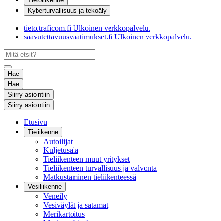
Tietoliikenne
Kyberturvallisuus ja tekoäly
tieto.traficom.fi
Ulkoinen verkkopalvelu.
saavutettavuusvaatimukset.fi
Ulkoinen verkkopalvelu.
Hae
Hae
Siirry asiointiin
Siirry asiointiin
Etusivu
Tieliikenne
Autoilijat
Kuljetusala
Tieliikenteen muut yritykset
Tieliikenteen turvallisuus ja valvonta
Matkustaminen tieliikenteessä
Vesiliikenne
Veneily
Vesiväylät ja satamat
Merikartoitus