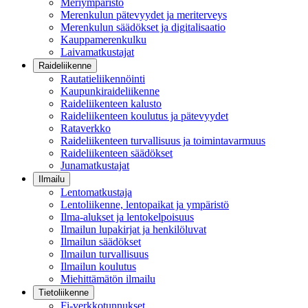
Meriympäristö
Merenkulun pätevyydet ja meriterveys
Merenkulun säädökset ja digitalisaatio
Kauppamerenkulku
Laivamatkustajat
Raideliikenne
Rautatieliikennöinti
Kaupunkiraideliikenne
Raideliikenteen kalusto
Raideliikenteen koulutus ja pätevyydet
Rataverkko
Raideliikenteen turvallisuus ja toimintavarmuus
Raideliikenteen säädökset
Junamatkustajat
Ilmailu
Lentomatkustaja
Lentoliikenne, lentopaikat ja ympäristö
Ilma-alukset ja lentokelpoisuus
Ilmailun lupakirjat ja henkilöluvat
Ilmailun säädökset
Ilmailun turvallisuus
Ilmailun koulutus
Miehittämätön ilmailu
Tietoliikenne
Fi-verkkotunnukset