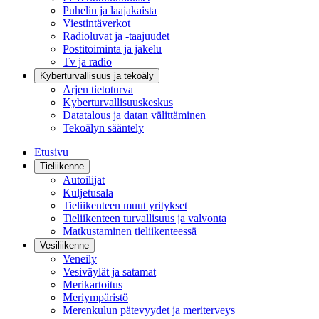
Puhelin ja laajakaista
Viestintäverkot
Radioluvat ja -taajuudet
Postitoiminta ja jakelu
Tv ja radio
Kyberturvallisuus ja tekoäly
Arjen tietoturva
Kyberturvallisuuskeskus
Datatalous ja datan välittäminen
Tekoälyn sääntely
Etusivu
Tieliikenne
Autoilijat
Kuljetusala
Tieliikenteen muut yritykset
Tieliikenteen turvallisuus ja valvonta
Matkustaminen tieliikenteessä
Vesiliikenne
Veneily
Vesiväylät ja satamat
Merikartoitus
Meriympäristö
Merenkulun pätevyydet ja meriterveys