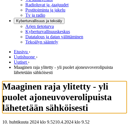
Radioluvat ja -taajuudet
Postitoiminta ja jakelu
Tv ja radio
Kyberturvallisuus ja tekoäly
Arjen tietoturva
Kyberturvallisuuskeskus
Datatalous ja datan välittäminen
Tekoälyn sääntely
Etusivu
›
Uutishuone
›
Uutiset
›
Maaginen raja ylitetty - yli puolet ajoneuvoverolipuista
lähetetään sähköisesti
Maaginen raja ylitetty - yli
puolet ajoneuvoverolipuista
lähetetään sähköisesti
10. huhtikuuta 2024 klo 9.52
10.4.2024
klo
9.52