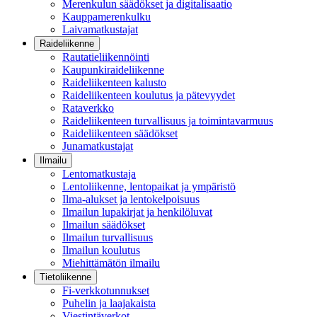
Merenkulun säädökset ja digitalisaatio
Kauppamerenkulku
Laivamatkustajat
Raideliikenne
Rautatieliikennöinti
Kaupunkiraideliikenne
Raideliikenteen kalusto
Raideliikenteen koulutus ja pätevyydet
Rataverkko
Raideliikenteen turvallisuus ja toimintavarmuus
Raideliikenteen säädökset
Junamatkustajat
Ilmailu
Lentomatkustaja
Lentoliikenne, lentopaikat ja ympäristö
Ilma-alukset ja lentokelpoisuus
Ilmailun lupakirjat ja henkilöluvat
Ilmailun säädökset
Ilmailun turvallisuus
Ilmailun koulutus
Miehittämätön ilmailu
Tietoliikenne
Fi-verkkotunnukset
Puhelin ja laajakaista
Viestintäverkot