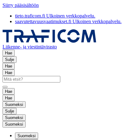
Siirry pääsisältöön
tieto.traficom.fi
Ulkoinen verkkopalvelu.
saavutettavuusvaatimukset.fi
Ulkoinen verkkopalvelu.
Liikenne- ja viestintävirasto
Hae
Sulje
Hae
Hae
Hae
Hae
Suomeksi
Sulje
Suomeksi
Suomeksi
Suomeksi