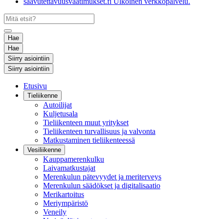
saavutettavuusvaatimukset.fi
Ulkoinen verkkopalvelu.
Hae
Hae
Siirry asiointiin
Siirry asiointiin
Etusivu
Tieliikenne
Autoilijat
Kuljetusala
Tieliikenteen muut yritykset
Tieliikenteen turvallisuus ja valvonta
Matkustaminen tieliikenteessä
Vesiliikenne
Kauppamerenkulku
Laivamatkustajat
Merenkulun pätevyydet ja meriterveys
Merenkulun säädökset ja digitalisaatio
Merikartoitus
Meriympäristö
Veneily