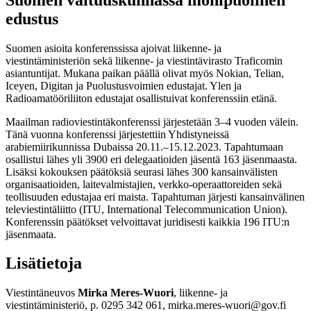
edustus
Suomen asioita konferenssissa ajoivat liikenne- ja
viestintäministeriön sekä liikenne- ja viestintävirasto Traficomin
asiantuntijat. Mukana paikan päällä olivat myös Nokian, Telian,
Iceyen, Digitan ja Puolustusvoimien edustajat. Ylen ja
Radioamatööriliiton edustajat osallistuivat konferenssiin etänä.
Maailman radioviestintäkonferenssi järjestetään 3–4 vuoden välein.
Tänä vuonna konferenssi järjestettiin Yhdistyneissä
arabiemiirikunnissa Dubaissa 20.11.–15.12.2023. Tapahtumaan
osallistui lähes yli 3900 eri delegaatioiden jäsentä 163 jäsenmaasta.
Lisäksi kokouksen päätöksiä seurasi lähes 300 kansainvälisten
organisaatioiden, laitevalmistajien, verkko-operaattoreiden sekä
teollisuuden edustajaa eri maista. Tapahtuman järjesti kansainvälinen
televiestintäliitto (ITU, International Telecommunication Union).
Konferenssin päätökset velvoittavat juridisesti kaikkia 196 ITU:n
jäsenmaata.
Lisätietoja
Viestintäneuvos
Mirka Meres-Wuori
, liikenne- ja
viestintäministeriö, p. 0295 342 061, mirka.meres-wuori@gov.fi