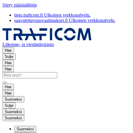
Siirry pääsisältöön
tieto.traficom.fi
Ulkoinen verkkopalvelu.
saavutettavuusvaatimukset.fi
Ulkoinen verkkopalvelu.
Liikenne- ja viestintävirasto
Hae
Sulje
Hae
Hae
Hae
Hae
Suomeksi
Sulje
Suomeksi
Suomeksi
Suomeksi