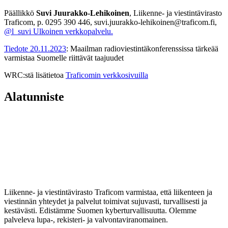
Päällikkö
Suvi Juurakko-Lehikoinen
, Liikenne- ja viestintävirasto
Traficom, p. 0295 390 446, suvi.juurakko-lehikoinen@traficom.fi,
@l_suvi
Ulkoinen verkkopalvelu.
Tiedote 20.11.2023
: Maailman radioviestintäkonferenssissa tärkeää
varmistaa Suomelle riittävät taajuudet
WRC:stä lisätietoa
Traficomin verkkosivuilla
Alatunniste
Liikenne- ja viestintävirasto Traficom varmistaa, että liikenteen ja
viestinnän yhteydet ja palvelut toimivat sujuvasti, turvallisesti ja
kestävästi. Edistämme Suomen kyberturvallisuutta. Olemme
palveleva lupa-, rekisteri- ja valvontaviranomainen.