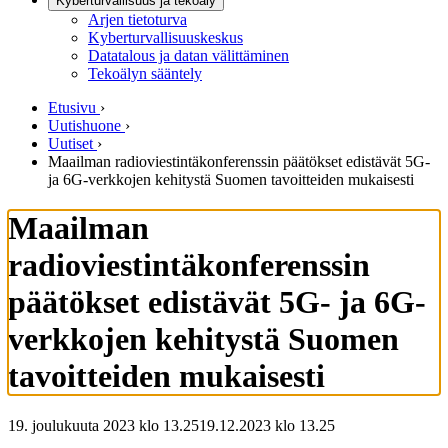
Kyberturvallisuus ja tekoäly
Arjen tietoturva
Kyberturvallisuuskeskus
Datatalous ja datan välittäminen
Tekoälyn sääntely
Etusivu
›
Uutishuone
›
Uutiset
›
Maailman radioviestintäkonferenssin päätökset edistävät 5G-
ja 6G-verkkojen kehitystä Suomen tavoitteiden mukaisesti
Maailman
radioviestintäkonferenssin
päätökset edistävät 5G- ja 6G-
verkkojen kehitystä Suomen
tavoitteiden mukaisesti
19. joulukuuta 2023 klo 13.25
19.12.2023
klo
13.25