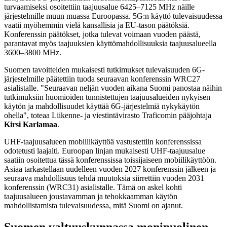
turvaamiseksi osoitettiin taajuusalue 6425–7125 MHz näille
järjestelmille muun muassa Euroopassa. 5G:n käyttö tulevaisuudessa
vaatii myöhemmin vielä kansallisia ja EU-tason päätöksiä.
Konferenssin päätökset, jotka tulevat voimaan vuoden päästä,
parantavat myös taajuuksien käyttömahdollisuuksia taajuusalueella
3600–3800 MHz.
Suomen tavoitteiden mukaisesti tutkimukset tulevaisuuden 6G-
järjestelmille päätettiin tuoda seuraavan konferenssin WRC27
asialistalle. "Seuraavan neljän vuoden aikana Suomi panostaa näihin
tutkimuksiin huomioiden tunnistettujen taajuusalueiden nykyisen
käytön ja mahdollisuudet käyttää 6G-järjestelmiä nykykäytön
ohella", toteaa Liikenne- ja viestintävirasto Traficomin pääjohtaja
Kirsi Karlamaa
.
UHF-taajuusalueen mobiilikäyttöä vastustettiin konferenssissa
odotetusti laajalti. Euroopan linjan mukaisesti UHF-taajuusalue
saatiin osoitettua tässä konferenssissa toissijaiseen mobiilikäyttöön.
Asiaa tarkastellaan uudelleen vuoden 2027 konferenssin jälkeen ja
seuraava mahdollisuus tehdä muutoksia siirrettiin vuoden 2031
konferenssin (WRC31) asialistalle. Tämä on askel kohti
taajuusalueen joustavamman ja tehokkaamman käytön
mahdollistamista tulevaisuudessa, mitä Suomi on ajanut.
Suomen valtuuskunnassa monipuolinen