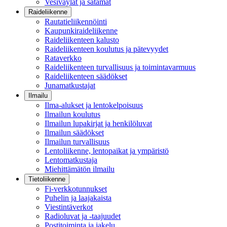
Vesiväylät ja satamat
Raideliikenne
Rautatieliikennöinti
Kaupunkiraideliikenne
Raideliikenteen kalusto
Raideliikenteen koulutus ja pätevyydet
Rataverkko
Raideliikenteen turvallisuus ja toimintavarmuus
Raideliikenteen säädökset
Junamatkustajat
Ilmailu
Ilma-alukset ja lentokelpoisuus
Ilmailun koulutus
Ilmailun lupakirjat ja henkilöluvat
Ilmailun säädökset
Ilmailun turvallisuus
Lentoliikenne, lentopaikat ja ympäristö
Lentomatkustaja
Miehittämätön ilmailu
Tietoliikenne
Fi-verkkotunnukset
Puhelin ja laajakaista
Viestintäverkot
Radioluvat ja -taajuudet
Postitoiminta ja jakelu