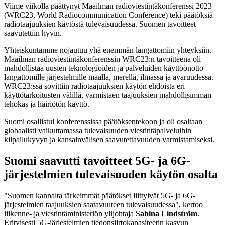
Viime viikolla päättynyt Maailman radioviestintäkonferenssi 2023
(WRC23, World Radiocommunication Conference) teki päätöksiä
radiotaajuuksien käytöstä tulevaisuudessa. Suomen tavoitteet
saavutettiin hyvin.
Yhteiskuntamme nojautuu yhä enemmän langattomiin yhteyksiin.
Maailman radioviestintäkonferenssin WRC23:n tavoitteena oli
mahdollistaa uusien teknologioiden ja palveluiden käyttöönotto
langattomille järjestelmille maalla, merellä, ilmassa ja avaruudessa.
WRC23:ssä sovittiin radiotaajuuksien käytön ehdoista eri
käyttötarkoitusten välillä, varmistaen taajuuksien mahdollisimman
tehokas ja häiriötön käyttö.
Suomi osallistui konferenssissa päätöksentekoon ja oli osaltaan
globaalisti vaikuttamassa tulevaisuuden viestintäpalveluihin
kilpailukyvyn ja kansainvälisen saavutettavuuden varmistamiseksi.
Suomi saavutti tavoitteet 5G- ja 6G-
järjestelmien tulevaisuuden käytön osalta
"Suomen kannalta tärkeimmät päätökset liittyivät 5G- ja 6G-
järjestelmien taajuuksien saatavuuteen tulevaisuudessa", kertoo
liikenne- ja viestintäministeriön ylijohtaja
Sabina Lindström
.
Erityisesti 5G-järjestelmien tiedonsiirtokapasiteetin kasvun