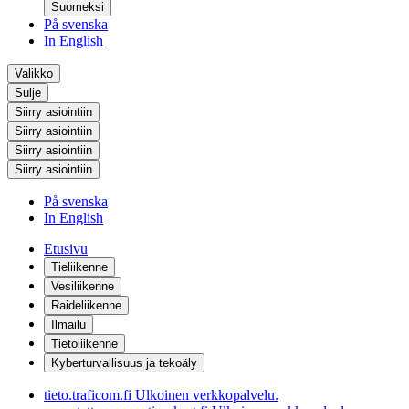
Suomeksi
På svenska
In English
Valikko
Sulje
Siirry asiointiin
Siirry asiointiin
Siirry asiointiin
Siirry asiointiin
På svenska
In English
Etusivu
Tieliikenne
Vesiliikenne
Raideliikenne
Ilmailu
Tietoliikenne
Kyberturvallisuus ja tekoäly
tieto.traficom.fi
Ulkoinen verkkopalvelu.