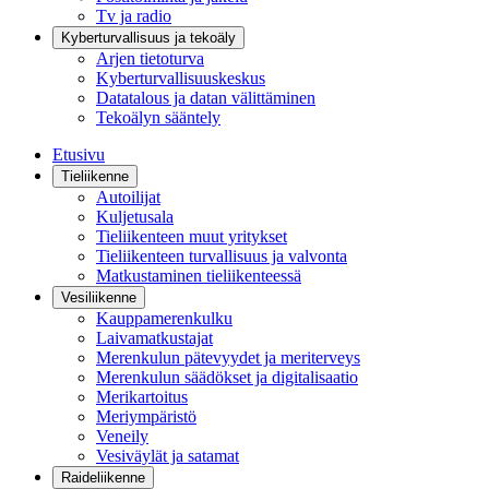
Tv ja radio
Kyberturvallisuus ja tekoäly
Arjen tietoturva
Kyberturvallisuuskeskus
Datatalous ja datan välittäminen
Tekoälyn sääntely
Etusivu
Tieliikenne
Autoilijat
Kuljetusala
Tieliikenteen muut yritykset
Tieliikenteen turvallisuus ja valvonta
Matkustaminen tieliikenteessä
Vesiliikenne
Kauppamerenkulku
Laivamatkustajat
Merenkulun pätevyydet ja meriterveys
Merenkulun säädökset ja digitalisaatio
Merikartoitus
Meriympäristö
Veneily
Vesiväylät ja satamat
Raideliikenne