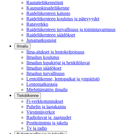
Rautatieliikennöinti
Kaupunkiraideliikenne
Raideliikenteen kalusto
Raideliikenteen koulutus ja pätevyydet
Rataverkko
Raideliikenteen turvallisuus ja toimintavarmuus
Raideliikenteen säädökset
Junamatkustajat
Ilmailu
Ilma-alukset ja lentokelpoisuus
Ilmailun koulutus
Ilmailun lupakirjat ja henkilöluvat
Ilmailun säädökset
Ilmailun turvallisuus
Lentoliikenne, lentopaikat ja ympäristö
Lentomatkustaja
Miehittämätön ilmailu
Tietoliikenne
Fi-verkkotunnukset
Puhelin ja laajakaista
Viestintäverkot
Radioluvat ja -taajuudet
Postitoiminta ja jakelu
Tv ja radio