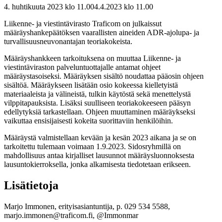
4. huhtikuuta 2023 klo 11.00
4.4.2023
klo
11.00
Liikenne- ja viestintävirasto Traficom on julkaissut
määräyshankepäätöksen vaarallisten aineiden ADR-ajolupa- ja
turvallisuusneuvonantajan teoriakokeista.
Määräyshankkeen tarkoituksena on muuttaa Liikenne- ja
viestintäviraston palveluntuottajalle antamat ohjeet
määräystasoiseksi. Määräyksen sisältö noudattaa pääosin ohjeen
sisältöä. Määräykseen lisätään osio kokeessa kielletyistä
materiaaleista ja välineistä, tulkin käytöstä sekä menettelystä
vilppitapauksista. Lisäksi suulliseen teoriakokeeseen pääsyn
edellytyksiä tarkastellaan. Ohjeen muuttaminen määräykseksi
vaikuttaa ensisijaisesti kokeita suorittaviin henkilöihin.
Määräystä valmistellaan kevään ja kesän 2023 aikana ja se on
tarkoitettu tulemaan voimaan 1.9.2023. Sidosryhmillä on
mahdollisuus antaa kirjalliset lausunnot määräysluonnoksesta
lausuntokierroksella, jonka alkamisesta tiedotetaan erikseen.
Lisätietoja
Marjo Immonen, erityisasiantuntija, p. 029 534 5588,
marjo.immonen@traficom.fi, @Immonmar