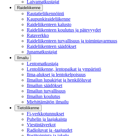
Laivamatkustajat
Raideliikenne
Rautatieliikennöinti
Kaupunkiraideliikenne
Raideliikenteen kalusto
Raideliikenteen koulutus ja pätevyydet
Rataverkko
Raideliikenteen turvallisuus ja toimintavarmuus
Raideliikenteen säädökset
Junamatkustajat
Ilmailu
Lentomatkustaja
Lentoliikenne, lentopaikat ja ympäristö
Ilma-alukset ja lentokelpoisuus
Ilmailun lupakirjat ja henkilöluvat
Ilmailun säädökset
Ilmailun turvallisuus
Ilmailun koulutus
Miehittämätön ilmailu
Tietoliikenne
Fi-verkkotunnukset
Puhelin ja laajakaista
Viestintäverkot
Radioluvat ja -taajuudet
Postitoiminta ja jakelu