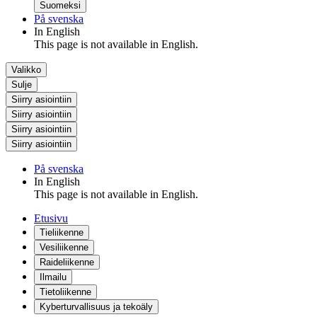
Suomeksi
På svenska
In English
This page is not available in English.
Valikko
Sulje
Siirry asiointiin
Siirry asiointiin
Siirry asiointiin
Siirry asiointiin
På svenska
In English
This page is not available in English.
Etusivu
Tieliikenne
Vesiliikenne
Raideliikenne
Ilmailu
Tietoliikenne
Kyberturvallisuus ja tekoäly