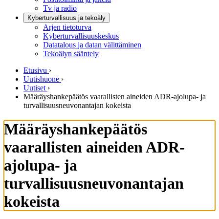
Tv ja radio
Kyberturvallisuus ja tekoäly
Arjen tietoturva
Kyberturvallisuuskeskus
Datatalous ja datan välittäminen
Tekoälyn sääntely
Etusivu
›
Uutishuone
›
Uutiset
›
Määräyshankepäätös vaarallisten aineiden ADR-ajolupa- ja
turvallisuusneuvonantajan kokeista
Määräyshankepäätös
vaarallisten aineiden ADR-
ajolupa- ja
turvallisuusneuvonantajan
kokeista