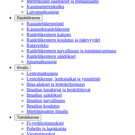
Merenkulun säädökset ja digitalisaatio
Kauppamerenkulku
Laivamatkustajat
Raideliikenne
Rautatieliikennöinti
Kaupunkiraideliikenne
Raideliikenteen kalusto
Raideliikenteen koulutus ja pätevyydet
Rataverkko
Raideliikenteen turvallisuus ja toimintavarmuus
Raideliikenteen säädökset
Junamatkustajat
Ilmailu
Lentomatkustaja
Lentoliikenne, lentopaikat ja ympäristö
Ilma-alukset ja lentokelpoisuus
Ilmailun lupakirjat ja henkilöluvat
Ilmailun säädökset
Ilmailun turvallisuus
Ilmailun koulutus
Miehittämätön ilmailu
Tietoliikenne
Fi-verkkotunnukset
Puhelin ja laajakaista
Viestintäverkot