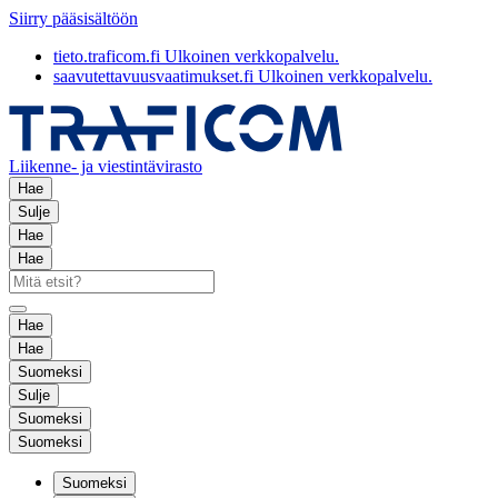
Siirry pääsisältöön
tieto.traficom.fi
Ulkoinen verkkopalvelu.
saavutettavuusvaatimukset.fi
Ulkoinen verkkopalvelu.
Liikenne- ja viestintävirasto
Hae
Sulje
Hae
Hae
Hae
Hae
Suomeksi
Sulje
Suomeksi
Suomeksi
Suomeksi