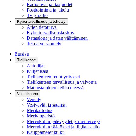
Radioluvat ja -taajuudet
Postitoiminta ja jakelu
Tv ja radio
Kyberturvallisuus ja tekoäly
Arjen tietoturva
Kyberturvallisuuskeskus
Datatalous ja datan välittäminen
Tekoälyn sääntely
Etusivu
Tieliikenne
Autoilijat
Kuljetusala
Tieliikenteen muut yritykset
Tieliikenteen turvallisuus ja valvonta
Matkustaminen tieliikenteessä
Vesiliikenne
Veneily
Vesiväylät ja satamat
Merikartoitus
Meriympäristö
Merenkulun pätevyydet ja meriterveys
Merenkulun säädökset ja digitalisaatio
Kauppamerenkulku