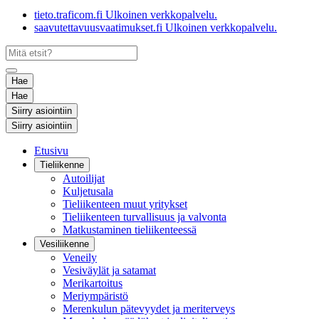
tieto.traficom.fi
Ulkoinen verkkopalvelu.
saavutettavuusvaatimukset.fi
Ulkoinen verkkopalvelu.
Hae
Hae
Siirry asiointiin
Siirry asiointiin
Etusivu
Tieliikenne
Autoilijat
Kuljetusala
Tieliikenteen muut yritykset
Tieliikenteen turvallisuus ja valvonta
Matkustaminen tieliikenteessä
Vesiliikenne
Veneily
Vesiväylät ja satamat
Merikartoitus
Meriympäristö
Merenkulun pätevyydet ja meriterveys