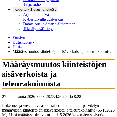
Tv ja radio
Kyberturvallisuus ja tekoäly
Arjen tietoturva
Kyberturvallisuuskeskus
Datatalous ja datan välittäminen
Tekoälyn sääntely
Etusivu
›
Uutishuone
›
Uutiset
›
Määräysmuutos kiinteistöjen sisäverkoista ja teleurakoinnista
Määräysmuutos kiinteistöjen
sisäverkoista ja
teleurakoinnista
27. huhtikuuta 2026 klo 8.28
27.4.2026
klo
8.28
Liikenne- ja viestintävirasto Traficom on antanut päivitetyn
määräyksen kiinteistöjen sisäverkoista ja teleurakoinnista (65 F/2026
M). Uusi määräys tulee voimaan 1.5.2026 keventäen sisäverkon