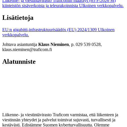
Liikenne- ja viestintävirasto Traficomin määräys (65 F/2026 M)
kiinteistön sisäverkoista ja teleurakoinnista
Ulkoinen verkkopalvelu.
Lisätietoja
EU:n gigabitti-infrastruktuurisäädös (EU) 2024/1309
Ulkoinen
verkkopalvelu.
Johtava asiantuntija
Klaus Nieminen
, p. 029 539 0528,
klaus.nieminen@traficom.fi
Alatunniste
Liikenne- ja viestintävirasto Traficom varmistaa, että liikenteen ja
viestinnän yhteydet ja palvelut toimivat sujuvasti, turvallisesti ja
kestävästi. Edistämme Suomen kyberturvallisuutta. Olemme