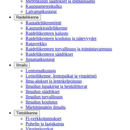
Merenkulun säädökset ja digitalisaatio
Kauppamerenkulku
Laivamatkustajat
Raideliikenne
Rautatieliikennöinti
Kaupunkiraideliikenne
Raideliikenteen kalusto
Raideliikenteen koulutus ja pätevyydet
Rataverkko
Raideliikenteen turvallisuus ja toimintavarmuus
Raideliikenteen säädökset
Junamatkustajat
Ilmailu
Lentomatkustaja
Lentoliikenne, lentopaikat ja ympäristö
Ilma-alukset ja lentokelpoisuus
Ilmailun lupakirjat ja henkilöluvat
Ilmailun säädökset
Ilmailun turvallisuus
Ilmailun koulutus
Miehittämätön ilmailu
Tietoliikenne
Fi-verkkotunnukset
Puhelin ja laajakaista
Viestintäverkot