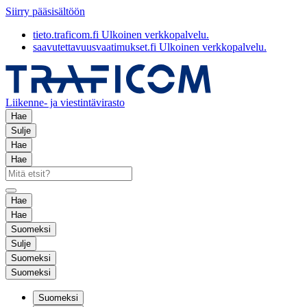
Siirry pääsisältöön
tieto.traficom.fi
Ulkoinen verkkopalvelu.
saavutettavuusvaatimukset.fi
Ulkoinen verkkopalvelu.
Liikenne- ja viestintävirasto
Hae
Sulje
Hae
Hae
Hae
Hae
Suomeksi
Sulje
Suomeksi
Suomeksi
Suomeksi