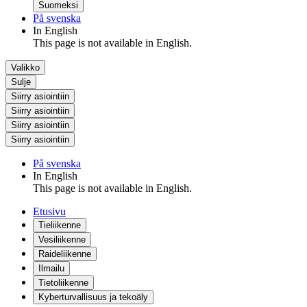
Suomeksi
På svenska
In English
This page is not available in English.
Valikko
Sulje
Siirry asiointiin
Siirry asiointiin
Siirry asiointiin
Siirry asiointiin
På svenska
In English
This page is not available in English.
Etusivu
Tieliikenne
Vesiliikenne
Raideliikenne
Ilmailu
Tietoliikenne
Kyberturvallisuus ja tekoäly