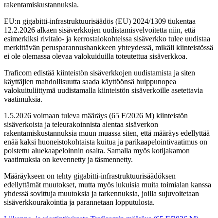
rakentamiskustannuksia.
EU:n gigabitti-infrastruktuurisäädös (EU) 2024/1309 tiukentaa
12.2.2026 alkaen sisäverkkojen uudistamisvelvoitetta niin, että
esimerkiksi rivitalo- ja kerrostalokohteissa sisäverkko tulee uudistaa
merkittävän perusparannushankkeen yhteydessä, mikäli kiinteistössä
ei ole olemassa olevaa valokuiduilla toteutettua sisäverkkoa.
Traficom edistää kiinteistön sisäverkkojen uudistamista ja siten
käyttäjien mahdollisuutta saada käyttöönsä huippunopea
valokuituliittymä uudistamalla kiinteistön sisäverkoille asetettavia
vaatimuksia.
1.5.2026 voimaan tuleva määräys (65 F/2026 M) kiinteistön
sisäverkoista ja teleurakoinnista alentaa sisäverkon
rakentamiskustannuksia muun muassa siten, että määräys edellyttää
enää kaksi huoneistokohtaista kuitua ja parikaapelointivaatimus on
poistettu aluekaapeloinnin osalta. Samalla myös kotijakamon
vaatimuksia on kevennetty ja täsmennetty.
Määräykseen on tehty gigabitti-infrastruktuurisäädöksen
edellyttämät muutokset, mutta myös lukuisia muita toimialan kanssa
yhdessä sovittuja muutoksia ja tarkennuksia, joilla sujuvoitetaan
sisäverkkourakointia ja parannetaan lopputulosta.