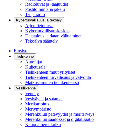
Radioluvat ja -taajuudet
Postitoiminta ja jakelu
Tv ja radio
Kyberturvallisuus ja tekoäly
Arjen tietoturva
Kyberturvallisuuskeskus
Datatalous ja datan välittäminen
Tekoälyn sääntely
Etusivu
Tieliikenne
Autoilijat
Kuljetusala
Tieliikenteen muut yritykset
Tieliikenteen turvallisuus ja valvonta
Matkustaminen tieliikenteessä
Vesiliikenne
Veneily
Vesiväylät ja satamat
Merikartoitus
Meriympäristö
Merenkulun pätevyydet ja meriterveys
Merenkulun säädökset ja digitalisaatio
Kauppamerenkulku