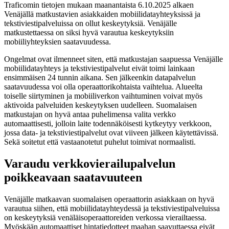
Traficomin tietojen mukaan maanantaista 6.10.2025 alkaen
Venäjällä matkustavien asiakkaiden mobiilidatayhteyksissä ja
tekstiviestipalveluissa on ollut keskeytyksiä. Venäjälle
matkustettaessa on siksi hyvä varautua keskeytyksiin
mobiiliyhteyksien saatavuudessa.
Ongelmat ovat ilmenneet siten, että matkustajan saapuessa Venäjälle
mobiilidatayhteys ja tekstiviestipalvelut eivät toimi lainkaan
ensimmäisen 24 tunnin aikana. Sen jälkeenkin datapalvelun
saatavuudessa voi olla operaattorikohtaista vaihtelua. Alueelta
toiselle siirtyminen ja mobiiliverkon vaihtuminen voivat myös
aktivoida palveluiden keskeytyksen uudelleen. Suomalaisen
matkustajan on hyvä antaa puhelimensa valita verkko
automaattisesti, jolloin laite todennäköisesti kytkeytyy verkkoon,
jossa data- ja tekstiviestipalvelut ovat viiveen jälkeen käytettävissä.
Sekä soitetut että vastaanotetut puhelut toimivat normaalisti.
Varaudu verkkovierailupalvelun
poikkeavaan saatavuuteen
Venäjälle matkaavan suomalaisen operaattorin asiakkaan on hyvä
varautua siihen, että mobiilidatayhteydessä ja tekstiviestipalveluissa
on keskeytyksiä venäläisoperaattoreiden verkossa vierailtaessa.
Myöskään automaattiset hintatiedotteet maahan saavuttaessa eivät