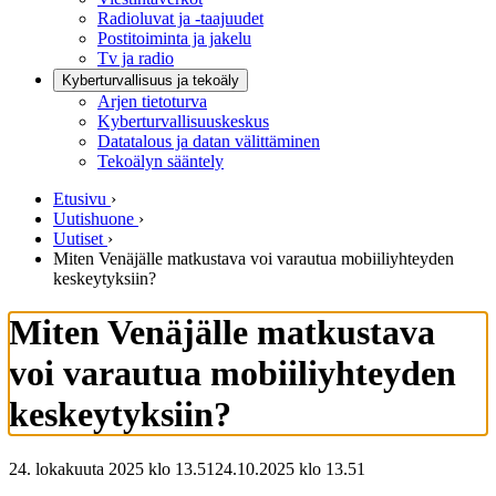
Radioluvat ja -taajuudet
Postitoiminta ja jakelu
Tv ja radio
Kyberturvallisuus ja tekoäly
Arjen tietoturva
Kyberturvallisuuskeskus
Datatalous ja datan välittäminen
Tekoälyn sääntely
Etusivu
›
Uutishuone
›
Uutiset
›
Miten Venäjälle matkustava voi varautua mobiiliyhteyden
keskeytyksiin?
Miten Venäjälle matkustava
voi varautua mobiiliyhteyden
keskeytyksiin?
24. lokakuuta 2025 klo 13.51
24.10.2025
klo
13.51