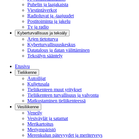
Puhelin ja laajakaista
Viestintäverkot
Radioluvat ja -taajuudet
Postitoiminta ja jakelu
Tv ja radio
Kyberturvallisuus ja tekoäly
Arjen tietoturva
Kyberturvallisuuskeskus
Datatalous ja datan välittäminen
Tekoälyn sääntely
Etusivu
Tieliikenne
Autoilijat
Kuljetusala
Tieliikenteen muut yritykset
Tieliikenteen turvallisuus ja valvonta
Matkustaminen tieliikenteessä
Vesiliikenne
Veneily
Vesiväylät ja satamat
Merikartoitus
Meriympäristö
Merenkulun pätevyydet ja meriterveys