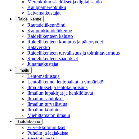
Merenkulun säädökset ja digitalisaatio
Kauppamerenkulku
Laivamatkustajat
Raideliikenne
Rautatieliikennöinti
Kaupunkiraideliikenne
Raideliikenteen kalusto
Raideliikenteen koulutus ja pätevyydet
Rataverkko
Raideliikenteen turvallisuus ja toimintavarmuus
Raideliikenteen säädökset
Junamatkustajat
Ilmailu
Lentomatkustaja
Lentoliikenne, lentopaikat ja ympäristö
Ilma-alukset ja lentokelpoisuus
Ilmailun lupakirjat ja henkilöluvat
Ilmailun säädökset
Ilmailun turvallisuus
Ilmailun koulutus
Miehittämätön ilmailu
Tietoliikenne
Fi-verkkotunnukset
Puhelin ja laajakaista
Viestintäverkot