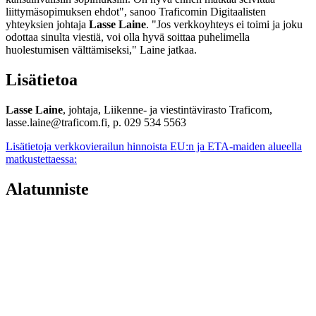
liittymäsopimuksen ehdot", sanoo Traficomin Digitaalisten
yhteyksien johtaja
Lasse Laine
. "Jos verkkoyhteys ei toimi ja joku
odottaa sinulta viestiä, voi olla hyvä soittaa puhelimella
huolestumisen välttämiseksi," Laine jatkaa.
Lisätietoa
Lasse Laine
, johtaja, Liikenne- ja viestintävirasto Traficom,
lasse.laine@traficom.fi, p. 029 534 5563
Lisätietoja verkkovierailun hinnoista EU:n ja ETA-maiden alueella
matkustettaessa:
Alatunniste