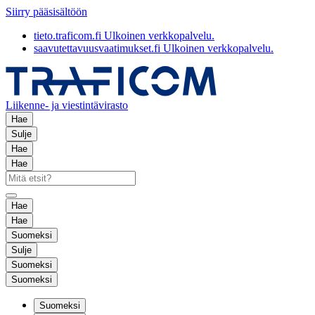
Siirry pääsisältöön
tieto.traficom.fi
Ulkoinen verkkopalvelu.
saavutettavuusvaatimukset.fi
Ulkoinen verkkopalvelu.
Liikenne- ja viestintävirasto
Hae
Sulje
Hae
Hae
Hae
Hae
Suomeksi
Sulje
Suomeksi
Suomeksi
Suomeksi