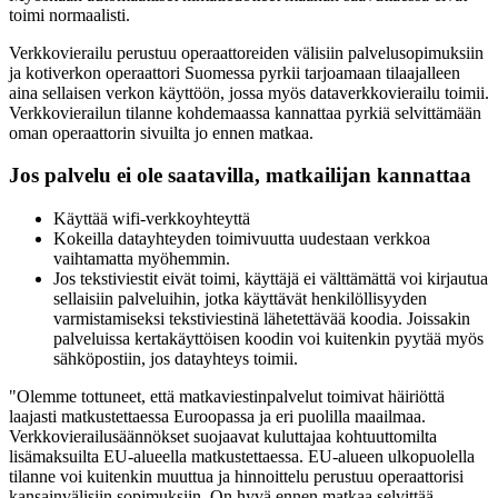
toimi normaalisti.
Verkkovierailu perustuu operaattoreiden välisiin palvelusopimuksiin
ja kotiverkon operaattori Suomessa pyrkii tarjoamaan tilaajalleen
aina sellaisen verkon käyttöön, jossa myös dataverkkovierailu toimii.
Verkkovierailun tilanne kohdemaassa kannattaa pyrkiä selvittämään
oman operaattorin sivuilta jo ennen matkaa.
Jos palvelu ei ole saatavilla, matkailijan kannattaa
Käyttää wifi-verkkoyhteyttä
Kokeilla datayhteyden toimivuutta uudestaan verkkoa
vaihtamatta myöhemmin.
Jos tekstiviestit eivät toimi, käyttäjä ei välttämättä voi kirjautua
sellaisiin palveluihin, jotka käyttävät henkilöllisyyden
varmistamiseksi tekstiviestinä lähetettävää koodia. Joissakin
palveluissa kertakäyttöisen koodin voi kuitenkin pyytää myös
sähköpostiin, jos datayhteys toimii.
"Olemme tottuneet, että matkaviestinpalvelut toimivat häiriöttä
laajasti matkustettaessa Euroopassa ja eri puolilla maailmaa.
Verkkovierailusäännökset suojaavat kuluttajaa kohtuuttomilta
lisämaksuilta EU-alueella matkustettaessa. EU-alueen ulkopuolella
tilanne voi kuitenkin muuttua ja hinnoittelu perustuu operaattorisi
kansainvälisiin sopimuksiin. On hyvä ennen matkaa selvittää