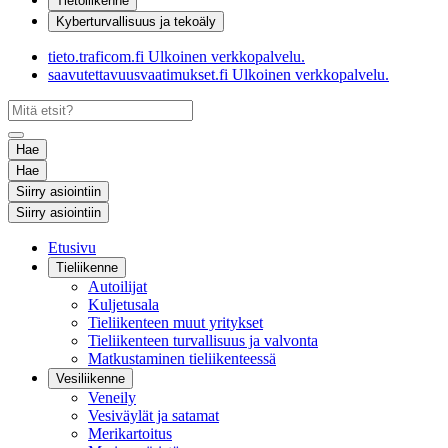
Tietoliikenne
Kyberturvallisuus ja tekoäly
tieto.traficom.fi
Ulkoinen verkkopalvelu.
saavutettavuusvaatimukset.fi
Ulkoinen verkkopalvelu.
Hae
Hae
Siirry asiointiin
Siirry asiointiin
Etusivu
Tieliikenne
Autoilijat
Kuljetusala
Tieliikenteen muut yritykset
Tieliikenteen turvallisuus ja valvonta
Matkustaminen tieliikenteessä
Vesiliikenne
Veneily
Vesiväylät ja satamat
Merikartoitus