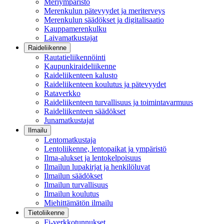
Meriympäristö
Merenkulun pätevyydet ja meriterveys
Merenkulun säädökset ja digitalisaatio
Kauppamerenkulku
Laivamatkustajat
Raideliikenne
Rautatieliikennöinti
Kaupunkiraideliikenne
Raideliikenteen kalusto
Raideliikenteen koulutus ja pätevyydet
Rataverkko
Raideliikenteen turvallisuus ja toimintavarmuus
Raideliikenteen säädökset
Junamatkustajat
Ilmailu
Lentomatkustaja
Lentoliikenne, lentopaikat ja ympäristö
Ilma-alukset ja lentokelpoisuus
Ilmailun lupakirjat ja henkilöluvat
Ilmailun säädökset
Ilmailun turvallisuus
Ilmailun koulutus
Miehittämätön ilmailu
Tietoliikenne
Fi-verkkotunnukset