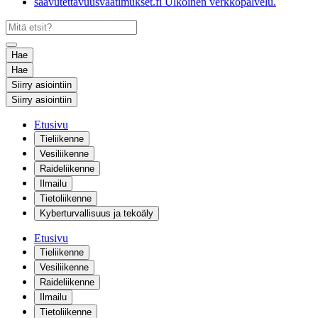
saavutettavuusvaatimukset.fi
Ulkoinen verkkopalvelu.
Hae
Hae
Siirry asiointiin
Siirry asiointiin
Etusivu
Tieliikenne
Vesiliikenne
Raideliikenne
Ilmailu
Tietoliikenne
Kyberturvallisuus ja tekoäly
Etusivu
Tieliikenne
Vesiliikenne
Raideliikenne
Ilmailu
Tietoliikenne