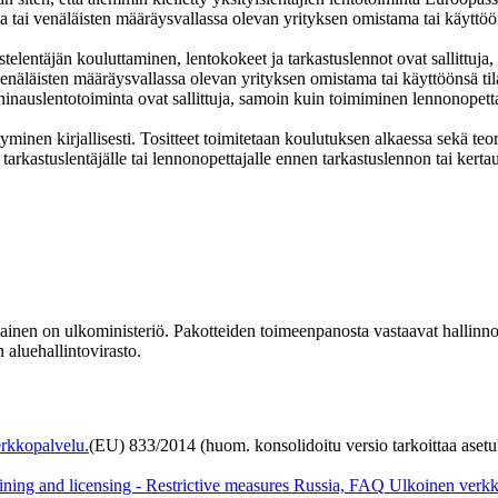
ama tai venäläisten määräysvallassa olevan yrityksen omistama tai käyttöö
lentäjän kouluttaminen, lentokokeet ja tarkastuslennot ovat sallittuja, 
 venäläisten määräysvallassa olevan yrityksen omistama tai käyttöönsä ti
 hinauslentotoiminta ovat sallittuja, samoin kuin toimiminen lennonopett
inen kirjallisesti. Tositteet toimitetaan koulutuksen alkaessa sekä teoria
 tarkastuslentäjälle tai lennonopettajalle ennen tarkastuslennon tai kerta
ainen on ulkoministeriö. Pakotteiden toimeenpanosta vastaavat hallinnon
 aluehallintovirasto.
rkkopalvelu.
(EU) 833/2014 (huom. konsolidoitu versio tarkoittaa asetu
ining and licensing - Restrictive measures Russia, FAQ
Ulkoinen verkk