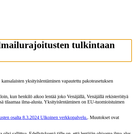
lmailurajoitusten tulkintaan
kansalaisten yksityislentäminen vapautettu pakoteasetuksen
loin, kun henkilö aikoo lentää joko Venäjällä, Venäjällä rekisteröityä
önsä tilaamaa ilma-alusta. Yksityislentäminen on EU-tuomioistuimen
tusten osalta 8.3.2024
Ulkoinen verkkopalvelu.
. Muutokset ovat
olisi sallittua. Edellytyksenä tälle on, että lentäjän ohjaama ilma-alus