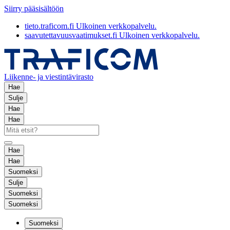
Siirry pääsisältöön
tieto.traficom.fi
Ulkoinen verkkopalvelu.
saavutettavuusvaatimukset.fi
Ulkoinen verkkopalvelu.
Liikenne- ja viestintävirasto
Hae
Sulje
Hae
Hae
Hae
Hae
Suomeksi
Sulje
Suomeksi
Suomeksi
Suomeksi