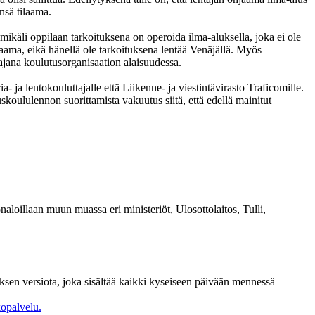
nsä tilaama.
mikäli oppilaan tarkoituksena on operoida ilma-aluksella, joka ei ole
laama, eikä hänellä ole tarkoituksena lentää Venäjällä. Myös
ajana koulutusorganisaation alaisuudessa.
- ja lentokouluttajalle että Liikenne- ja viestintävirasto Traficomille.
uskoululennon suorittamista vakuutus siitä, että edellä mainitut
aloillaan muun muassa eri ministeriöt, Ulosottolaitos, Tulli,
ksen versiota, joka sisältää kaikki kyseiseen päivään mennessä
opalvelu.