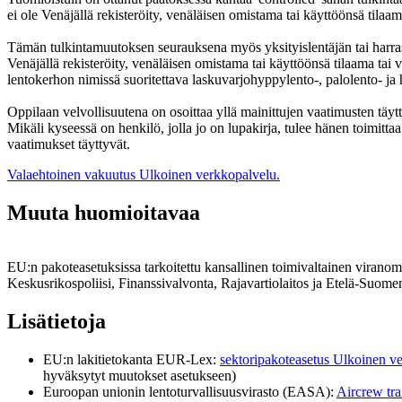
ei ole Venäjällä rekisteröity, venäläisen omistama tai käyttöönsä tila
Tämän tulkintamuutoksen seurauksena myös yksityislentäjän tai harraste
Venäjällä rekisteröity, venäläisen omistama tai käyttöönsä tilaama tai
lentokerhon nimissä suoritettava laskuvarjohyppylento-, palolento- ja
Oppilaan velvollisuutena on osoittaa yllä mainittujen vaatimusten täyttym
Mikäli kyseessä on henkilö, jolla jo on lupakirja, tulee hänen toimittaa
vaatimukset täyttyvät.
Valaehtoinen vakuutus
Ulkoinen verkkopalvelu.
Muuta huomioitavaa
EU:n pakoteasetuksissa tarkoitettu kansallinen toimivaltainen viranom
Keskusrikospoliisi, Finanssivalvonta, Rajavartiolaitos ja Etelä-Suomen
Lisätietoja
EU:n lakitietokanta EUR-Lex:
sektoripakoteasetus
Ulkoinen ve
hyväksytyt muutokset asetukseen)
Euroopan unionin lentoturvallisuusvirasto (EASA):
Aircrew tra