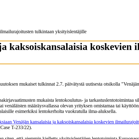
mailurajoitusten tulkintaan yksityislentäjille
a kaksoiskansalaisia koskevien i
sen mukaiset tulkinnat 2.7. päivätystä uutisesta otsikolla "Venäjän 
akirjavaatimusten mukaista lentokoulutus- ja tarkastuslentotoimintaa sil
 tai venäläisten määräysvallassa olevan yrityksen omistamaa tai käyttö
laisille esimerkiksi lentokerholta vuokratulla ilma-aluksella.
uksiaan Venäjän kansalaisia ja kaksoiskansalaisia koskevien ilmailurajoi
 (Case T-233/22).
 siten, että aiemmin kielletty yksityislentäjien lentotoiminta Euroopassa 