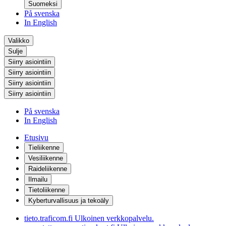
Suomeksi
På svenska
In English
Valikko
Sulje
Siirry asiointiin
Siirry asiointiin
Siirry asiointiin
Siirry asiointiin
På svenska
In English
Etusivu
Tieliikenne
Vesiliikenne
Raideliikenne
Ilmailu
Tietoliikenne
Kyberturvallisuus ja tekoäly
tieto.traficom.fi
Ulkoinen verkkopalvelu.