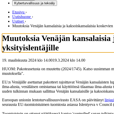
Kyberturvallisuus ja tekoäly
Etusivu
›
Uutishuone
›
Uutiset
›
Muutoksia Venäjän kansalaisia ja kaksoiskansalaisia koskevien il
Muutoksia Venäjän kansalaisia j
yksityislentäjille
19. maaliskuuta 2024 klo 14.00
19.3.2024
klo
14.00
HUOM: Pakoteasetusta on muutettu (2024/1745). Katso uusimman muutok
muutoksella".
EU:n Venäjälle asettamat pakotteet rajoittavat Venäjän kansalaisten lup
ilma-alusta, venäläisen omistamaa tai käyttöönsä tilaamaa ilma-alusta
uuden tulkinnan mukaan sallittua Venäjän kansalaisille ja kaksoiskansa
Euroopan unionin lentoturvallisuusvirasto EASA on päivittänyt
linja
seurausta EU-tuomioistuimen tuomiosta asiassa Islentyeva v Council
Tuomioistuin on ottanut päätöksessä kantaa 'controlled' sanan tulkintaan