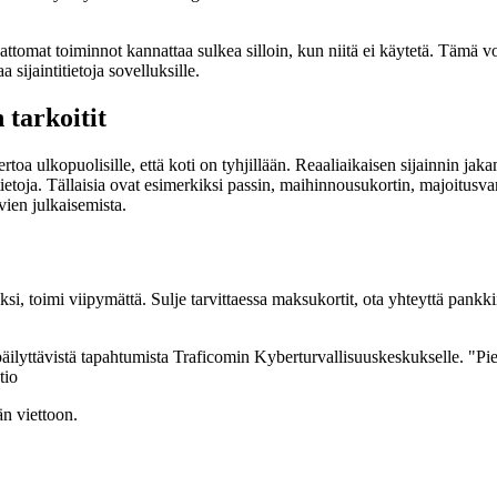
omat toiminnot kannattaa sulkea silloin, kun niitä ei käytetä. Tämä voi
a sijaintitietoja sovelluksille.
tarkoitit
ertoa ulkopuolisille, että koti on tyhjillään. Reaaliaikaisen sijainnin 
ia tietoja. Tällaisia ovat esimerkiksi passin, maihinnousukortin, majoitu
uvien julkaisemista.
eksi, toimi viipymättä. Sulje tarvittaessa maksukortit, ota yhteyttä pankki
i epäilyttävistä tapahtumista Traficomin Kyberturvallisuuskeskukselle. 
tio
än viettoon.