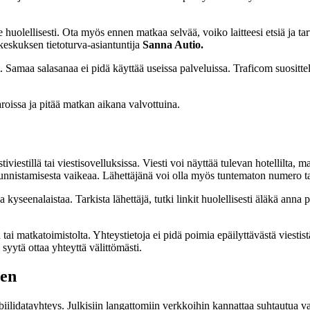
e huolellisesti. Ota myös ennen matkaa selvää, voiko laitteesi etsiä ja ta
skeskuksen tietoturva-asiantuntija
Sanna Autio.
at. Samaa salasanaa ei pidä käyttää useissa palveluissa. Traficom suosit
aroissa ja pitää matkan aikana valvottuina.
iviestillä tai viestisovelluksissa. Viesti voi näyttää tulevan hotellilta, 
tunnistamisesta vaikeaa. Lähettäjänä voi olla myös tuntematon numero ta
yseenalaistaa. Tarkista lähettäjä, tutki linkit huolellisesti äläkä anna p
 tai matkatoimistolta. Yhteystietoja ei pidä poimia epäilyttävästä viestist
syytä ottaa yhteyttä välittömästi.
ten
idatayhteys. Julkisiin langattomiin verkkoihin kannattaa suhtautua var