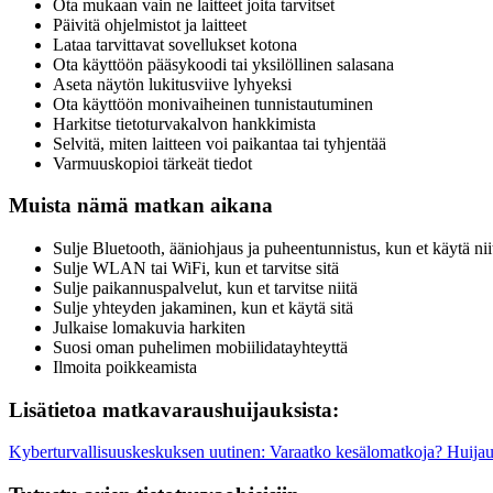
Ota mukaan vain ne laitteet joita tarvitset
Päivitä ohjelmistot ja laitteet
Lataa tarvittavat sovellukset kotona
Ota käyttöön pääsykoodi tai yksilöllinen salasana
Aseta näytön lukitusviive lyhyeksi
Ota käyttöön monivaiheinen tunnistautuminen
Harkitse tietoturvakalvon hankkimista
Selvitä, miten laitteen voi paikantaa tai tyhjentää
Varmuuskopioi tärkeät tiedot
Muista nämä matkan aikana
Sulje Bluetooth, ääniohjaus ja puheentunnistus, kun et käytä nii
Sulje WLAN tai WiFi, kun et tarvitse sitä
Sulje paikannuspalvelut, kun et tarvitse niitä
Sulje yhteyden jakaminen, kun et käytä sitä
Julkaise lomakuvia harkiten
Suosi oman puhelimen mobiilidatayhteyttä
Ilmoita poikkeamista
Lisätietoa matkavaraushuijauksista:
Kyberturvallisuuskeskuksen uutinen: Varaatko kesälomatkoja? Huijaus