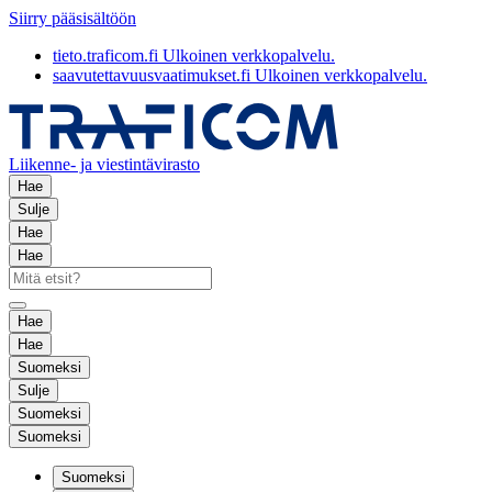
Siirry pääsisältöön
tieto.traficom.fi
Ulkoinen verkkopalvelu.
saavutettavuusvaatimukset.fi
Ulkoinen verkkopalvelu.
Liikenne- ja viestintävirasto
Hae
Sulje
Hae
Hae
Hae
Hae
Suomeksi
Sulje
Suomeksi
Suomeksi
Suomeksi