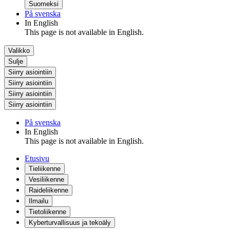
Suomeksi
På svenska
In English
This page is not available in English.
Valikko
Sulje
Siirry asiointiin
Siirry asiointiin
Siirry asiointiin
Siirry asiointiin
På svenska
In English
This page is not available in English.
Etusivu
Tieliikenne
Vesiliikenne
Raideliikenne
Ilmailu
Tietoliikenne
Kyberturvallisuus ja tekoäly