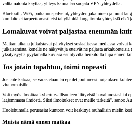
välttämätöntä käyttää, yhteys kannattaa suojata VPN-yhteydellä.
Bluetooth, WiFi, paikannuspalvelut, yhteyden jakaminen ja muut langatt
kun laite ei tarpeettomasti etsi tai ylläpidä langattomia yhteyksiä eikä ja
Lomakuvat voivat paljastaa enemmän kuin 
Matkan aikana julkaistavat päivitykset sosiaalisessa mediassa voivat k
julkaisemista, kenelle ne näkyvät ja etteivät ne paljasta arkaluonteis
yksityisyyttä pyytämällä kuvissa esiintyviltä henkilöiltä lupa ennen k
Jos jotain tapahtuu, toimi nopeasti
Jos laite katoaa, se varastetaan tai epäilet joutuneesi huijauksen kohte
viranomaisille.
Voit myös ilmoittaa kyberturvallisuuteen liittyvistä havainnostasi ta
laajemmasta ilmiöstä. Siksi ilmoitukset ovat meille tärkeitä", sanoo Au
Huolehtimalla perusasiat kuntoon voit keskittyä rauhallisin mielin kes
Muista nämä ennen matkaa