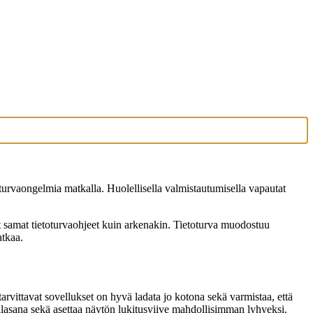
oturvaongelmia matkalla. Huolellisella valmistautumisella vapautat
ät samat tietoturvaohjeet kuin arkenakin. Tietoturva muodostuu
atkaa.
arvittavat sovellukset on hyvä ladata jo kotona sekä varmistaa, että
 salasana sekä asettaa näytön lukitusviive mahdollisimman lyhyeksi.