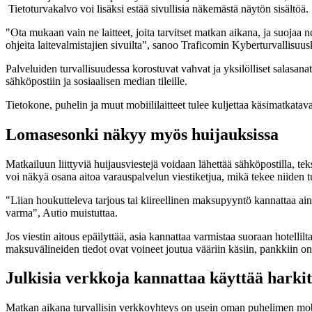
Tietoturvakalvo voi lisäksi estää sivullisia näkemästä näytön sisältöä.
"Ota mukaan vain ne laitteet, joita tarvitset matkan aikana, ja suojaa n
ohjeita laitevalmistajien sivuilta", sanoo Traficomin Kyberturvallisuu
Palveluiden turvallisuudessa korostuvat vahvat ja yksilölliset salasan
sähköpostiin ja sosiaalisen median tileille.
Tietokone, puhelin ja muut mobiililaitteet tulee kuljettaa käsimatkatav
Lomasesonki näkyy myös huijauksissa
Matkailuun liittyviä huijausviestejä voidaan lähettää sähköpostilla, tekst
voi näkyä osana aitoa varauspalvelun viestiketjua, mikä tekee niiden 
"Liian houkutteleva tarjous tai kiireellinen maksupyyntö kannattaa aina k
varma", Autio muistuttaa.
Jos viestin aitous epäilyttää, asia kannattaa varmistaa suoraan hotellilta
maksuvälineiden tiedot ovat voineet joutua vääriin käsiin, pankkiin on 
Julkisia verkkoja kannattaa käyttää harki
Matkan aikana turvallisin verkkoyhteys on usein oman puhelimen mobiil