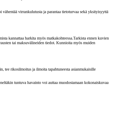
 vähentää virrankulutusta ja parantaa tietoturvaa sekä yksityisyyttä
jakamista kannattaa harkita myös matkakohteessa.Tarkista ennen kuvien
svarausten tai maksuvälineiden tiedot. Kunnioita myös muiden
in, tee rikosilmoitus ja ilmoita tapahtuneesta asianmukaisille
"Pieneltäkin tuntuva havainto voi auttaa muodostamaan kokonaiskuvaa