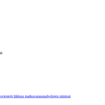
tä
viestejä liikkuu matkavarauspalvelujen nimissä