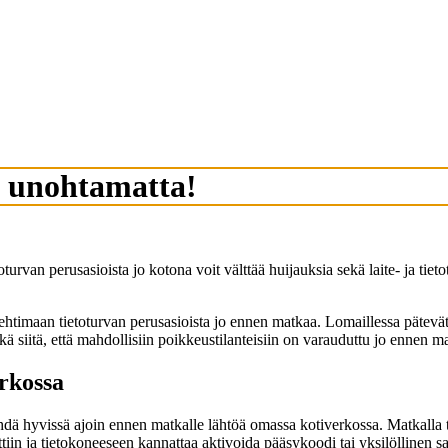
a unohtamatta!
urvan perusasioista jo kotona voit välttää huijauksia sekä laite- ja tiet
olehtimaan tietoturvan perusasioista jo ennen matkaa. Lomaillessa pätev
ekä siitä, että mahdollisiin poikkeustilanteisiin on varauduttu jo ennen m
rkossa
hdä hyvissä ajoin ennen matkalle lähtöä omassa kotiverkossa. Matkalla t
lettiin ja tietokoneeseen kannattaa aktivoida pääsykoodi tai yksilöllinen