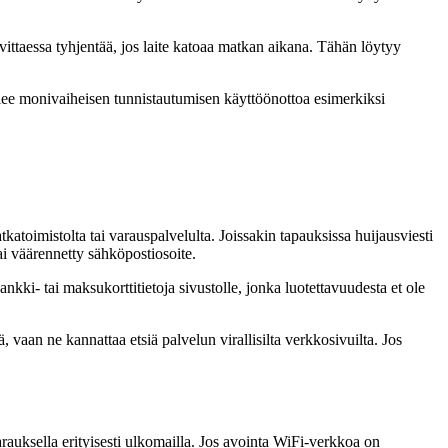
rvittaessa tyhjentää, jos laite katoaa matkan aikana. Tähän löytyy
telee monivaiheisen tunnistautumisen käyttöönottoa esimerkiksi
matkatoimistolta tai varauspalvelulta. Joissakin tapauksissa huijausviesti
i väärennetty sähköpostiosoite.
ankki- tai maksukorttitietoja sivustolle, jonka luotettavuudesta et ole
ä, vaan ne kannattaa etsiä palvelun virallisilta verkkosivuilta. Jos
auksella erityisesti ulkomailla. Jos avointa WiFi-verkkoa on