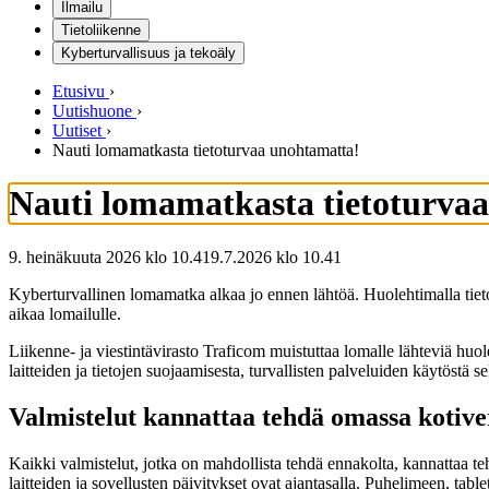
Ilmailu
Tietoliikenne
Kyberturvallisuus ja tekoäly
Etusivu
›
Uutishuone
›
Uutiset
›
Nauti lomamatkasta tietoturvaa unohtamatta!
Nauti lomamatkasta tietoturva
9. heinäkuuta 2026 klo 10.41
9.7.2026
klo
10.41
Kyberturvallinen lomamatka alkaa jo ennen lähtöä. Huolehtimalla tietot
aikaa lomailulle.
Liikenne- ja viestintävirasto Traficom muistuttaa lomalle lähteviä hu
laitteiden ja tietojen suojaamisesta, turvallisten palveluiden käytöstä s
Valmistelut kannattaa tehdä omassa kotive
Kaikki valmistelut, jotka on mahdollista tehdä ennakolta, kannattaa te
laitteiden ja sovellusten päivitykset ovat ajantasalla. Puhelimeen, tab