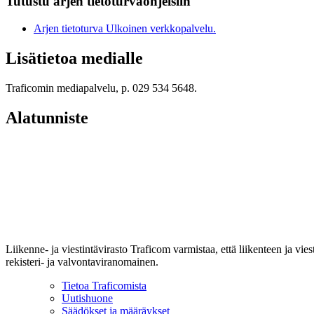
Tutustu arjen tietoturvaohjeisiin
Arjen tietoturva
Ulkoinen verkkopalvelu.
Lisätietoa medialle
Traficomin mediapalvelu, p. 029 534 5648.
Alatunniste
Liikenne- ja viestintävirasto Traficom varmistaa, että liikenteen ja vi
rekisteri- ja valvontaviranomainen.
Tietoa Traficomista
Uutishuone
Säädökset ja määräykset