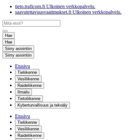
tieto.traficom.fi
Ulkoinen verkkopalvelu.
saavutettavuusvaatimukset.fi
Ulkoinen verkkopalvelu.
Hae
Hae
Siirry asiointiin
Siirry asiointiin
Etusivu
Tieliikenne
Vesiliikenne
Raideliikenne
Ilmailu
Tietoliikenne
Kyberturvallisuus ja tekoäly
Etusivu
Tieliikenne
Vesiliikenne
Raideliikenne