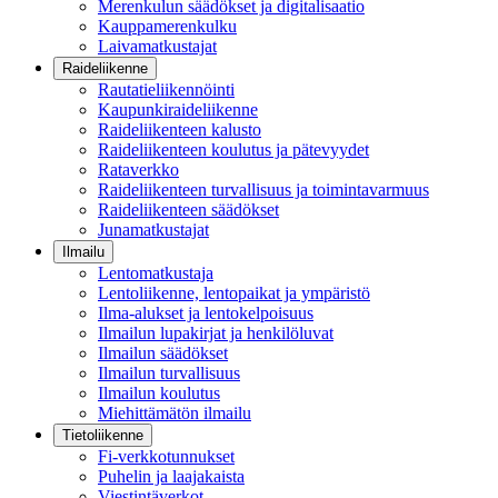
Merenkulun säädökset ja digitalisaatio
Kauppamerenkulku
Laivamatkustajat
Raideliikenne
Rautatieliikennöinti
Kaupunkiraideliikenne
Raideliikenteen kalusto
Raideliikenteen koulutus ja pätevyydet
Rataverkko
Raideliikenteen turvallisuus ja toimintavarmuus
Raideliikenteen säädökset
Junamatkustajat
Ilmailu
Lentomatkustaja
Lentoliikenne, lentopaikat ja ympäristö
Ilma-alukset ja lentokelpoisuus
Ilmailun lupakirjat ja henkilöluvat
Ilmailun säädökset
Ilmailun turvallisuus
Ilmailun koulutus
Miehittämätön ilmailu
Tietoliikenne
Fi-verkkotunnukset
Puhelin ja laajakaista
Viestintäverkot