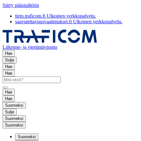
Siirry pääsisältöön
tieto.traficom.fi
Ulkoinen verkkopalvelu.
saavutettavuusvaatimukset.fi
Ulkoinen verkkopalvelu.
Liikenne- ja viestintävirasto
Hae
Sulje
Hae
Hae
Hae
Hae
Suomeksi
Sulje
Suomeksi
Suomeksi
Suomeksi