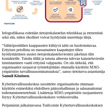
Infografiikassa esitetään tietojenkalastelun tekniikkaa ja etenemistä
sekä sitä, miten rikolliset voivat hyödyntää murrettuja tilejä.
"Sähköpostitilien kaappausten kiihtyvä tahti on huolestuttavaa.
Erityisen petollista on massamainen kaapattujen tilien
hyödyntäminen uusien tietojenkalasteluviestien jakeluun tilin
kontakteille. Tutulta tililtä ja tutusta aiheesta tulevan kalasteluviestin
tunnistaminen vaatii erityistä valppautta. On siis tärkeää, että
organisaatiot suojaavat työntekijöitään ottamalla käyttöön M365-
ympäristön turvallisuusominaisuuksia”, sanoo tietoturva-asiantuntija
Samuli Könönen
.
Kyberturvallisuuskeskus suosittelee organisaatioita ottamaan
käyttöön esimerkiksi ehdollisen pääsynhallinnan ja salasanattomat
todentamismenetelmät. Lisätietoja M365-ympäristön suojaamiseen
löytyy Kyberturvallisuuskeskuksen verkkosivuilta.
Perjantaisin julkaistavassa Traficomin Kyberturvallisuuskeskuksen