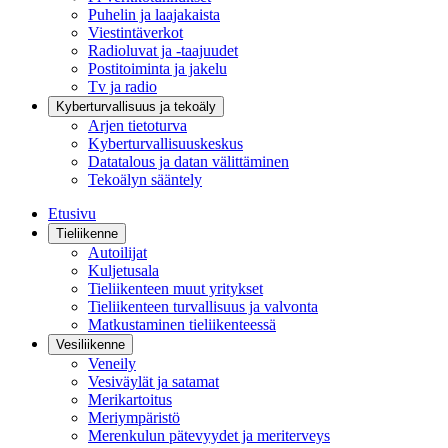
Puhelin ja laajakaista
Viestintäverkot
Radioluvat ja -taajuudet
Postitoiminta ja jakelu
Tv ja radio
Kyberturvallisuus ja tekoäly
Arjen tietoturva
Kyberturvallisuuskeskus
Datatalous ja datan välittäminen
Tekoälyn sääntely
Etusivu
Tieliikenne
Autoilijat
Kuljetusala
Tieliikenteen muut yritykset
Tieliikenteen turvallisuus ja valvonta
Matkustaminen tieliikenteessä
Vesiliikenne
Veneily
Vesiväylät ja satamat
Merikartoitus
Meriympäristö
Merenkulun pätevyydet ja meriterveys