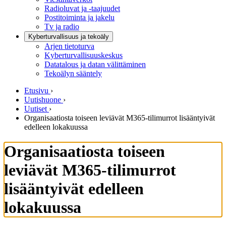
Radioluvat ja -taajuudet
Postitoiminta ja jakelu
Tv ja radio
Kyberturvallisuus ja tekoäly
Arjen tietoturva
Kyberturvallisuuskeskus
Datatalous ja datan välittäminen
Tekoälyn sääntely
Etusivu
›
Uutishuone
›
Uutiset
›
Organisaatiosta toiseen leviävät M365-tilimurrot lisääntyivät
edelleen lokakuussa
Organisaatiosta toiseen
leviävät M365-tilimurrot
lisääntyivät edelleen
lokakuussa