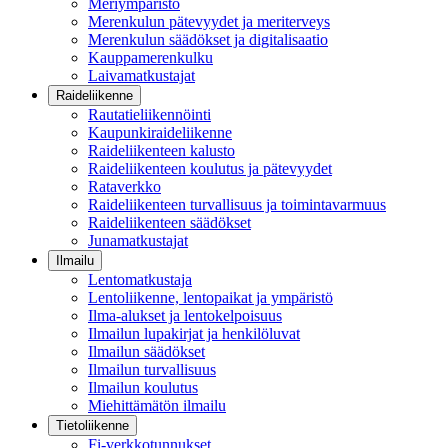
Meriympäristö
Merenkulun pätevyydet ja meriterveys
Merenkulun säädökset ja digitalisaatio
Kauppamerenkulku
Laivamatkustajat
Raideliikenne
Rautatieliikennöinti
Kaupunkiraideliikenne
Raideliikenteen kalusto
Raideliikenteen koulutus ja pätevyydet
Rataverkko
Raideliikenteen turvallisuus ja toimintavarmuus
Raideliikenteen säädökset
Junamatkustajat
Ilmailu
Lentomatkustaja
Lentoliikenne, lentopaikat ja ympäristö
Ilma-alukset ja lentokelpoisuus
Ilmailun lupakirjat ja henkilöluvat
Ilmailun säädökset
Ilmailun turvallisuus
Ilmailun koulutus
Miehittämätön ilmailu
Tietoliikenne
Fi-verkkotunnukset