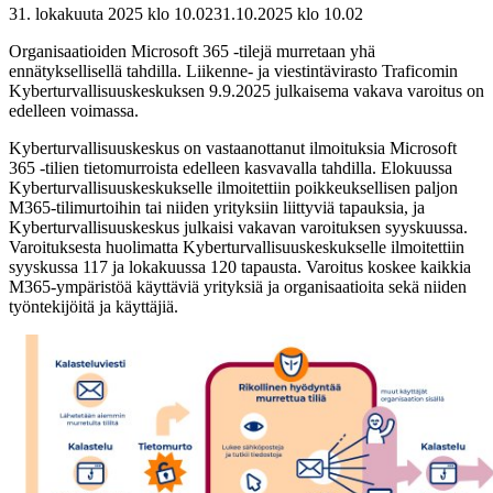
31. lokakuuta 2025 klo 10.02
31.10.2025
klo
10.02
Organisaatioiden Microsoft 365 -tilejä murretaan yhä
ennätyksellisellä tahdilla. Liikenne- ja viestintävirasto Traficomin
Kyberturvallisuuskeskuksen 9.9.2025 julkaisema vakava varoitus on
edelleen voimassa.
Kyberturvallisuuskeskus on vastaanottanut ilmoituksia Microsoft
365 -tilien tietomurroista edelleen kasvavalla tahdilla. Elokuussa
Kyberturvallisuuskeskukselle ilmoitettiin poikkeuksellisen paljon
M365-tilimurtoihin tai niiden yrityksiin liittyviä tapauksia, ja
Kyberturvallisuuskeskus julkaisi vakavan varoituksen syyskuussa.
Varoituksesta huolimatta Kyberturvallisuuskeskukselle ilmoitettiin
syyskussa 117 ja lokakuussa 120 tapausta. Varoitus koskee kaikkia
M365-ympäristöä käyttäviä yrityksiä ja organisaatioita sekä niiden
työntekijöitä ja käyttäjiä.