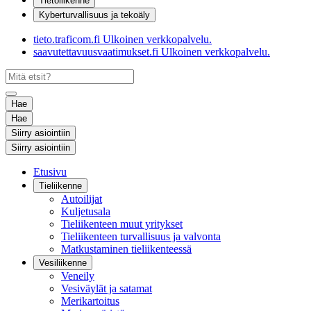
Tietoliikenne
Kyberturvallisuus ja tekoäly
tieto.traficom.fi
Ulkoinen verkkopalvelu.
saavutettavuusvaatimukset.fi
Ulkoinen verkkopalvelu.
Hae
Hae
Siirry asiointiin
Siirry asiointiin
Etusivu
Tieliikenne
Autoilijat
Kuljetusala
Tieliikenteen muut yritykset
Tieliikenteen turvallisuus ja valvonta
Matkustaminen tieliikenteessä
Vesiliikenne
Veneily
Vesiväylät ja satamat
Merikartoitus