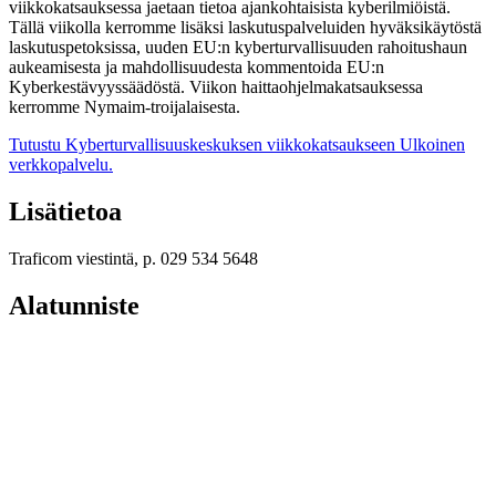
viikkokatsauksessa jaetaan tietoa ajankohtaisista kyberilmiöistä.
Tällä viikolla kerromme lisäksi laskutuspalveluiden hyväksikäytöstä
laskutuspetoksissa, uuden EU:n kyberturvallisuuden rahoitushaun
aukeamisesta ja mahdollisuudesta kommentoida EU:n
Kyberkestävyyssäädöstä. Viikon haittaohjelmakatsauksessa
kerromme Nymaim-troijalaisesta.
Tutustu Kyberturvallisuuskeskuksen viikkokatsaukseen
Ulkoinen
verkkopalvelu.
Lisätietoa
Traficom viestintä, p. 029 534 5648
Alatunniste