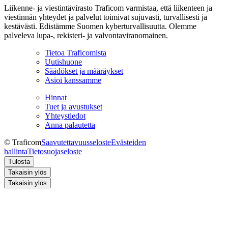
Liikenne- ja viestintävirasto Traficom varmistaa, että liikenteen ja
viestinnän yhteydet ja palvelut toimivat sujuvasti, turvallisesti ja
kestävästi. Edistämme Suomen kyberturvallisuutta. Olemme
palveleva lupa-, rekisteri- ja valvontaviranomainen.
Tietoa Traficomista
Uutishuone
Säädökset ja määräykset
Asioi kanssamme
Hinnat
Tuet ja avustukset
Yhteystiedot
Anna palautetta
© Traficom
Saavutettavuusseloste
Evästeiden
hallinta
Tietosuojaseloste
Tulosta
Takaisin ylös
Takaisin ylös