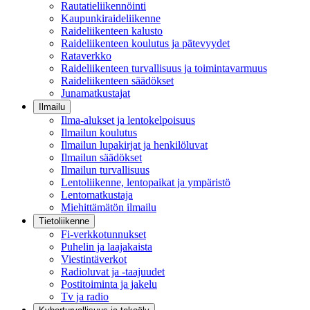
Rautatieliikennöinti
Kaupunkiraideliikenne
Raideliikenteen kalusto
Raideliikenteen koulutus ja pätevyydet
Rataverkko
Raideliikenteen turvallisuus ja toimintavarmuus
Raideliikenteen säädökset
Junamatkustajat
Ilmailu
Ilma-alukset ja lentokelpoisuus
Ilmailun koulutus
Ilmailun lupakirjat ja henkilöluvat
Ilmailun säädökset
Ilmailun turvallisuus
Lentoliikenne, lentopaikat ja ympäristö
Lentomatkustaja
Miehittämätön ilmailu
Tietoliikenne
Fi-verkkotunnukset
Puhelin ja laajakaista
Viestintäverkot
Radioluvat ja -taajuudet
Postitoiminta ja jakelu
Tv ja radio