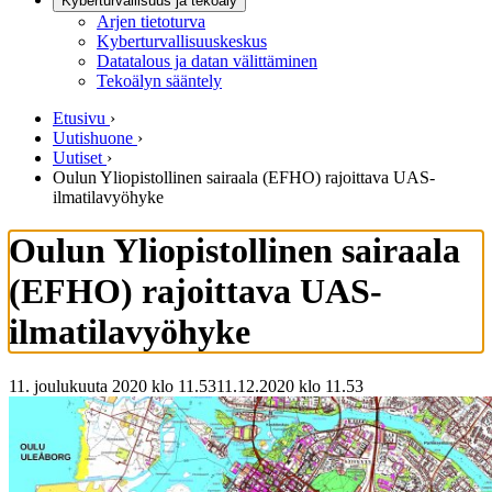
Kyberturvallisuus ja tekoäly
Arjen tietoturva
Kyberturvallisuuskeskus
Datatalous ja datan välittäminen
Tekoälyn sääntely
Etusivu
›
Uutishuone
›
Uutiset
›
Oulun Yliopistollinen sairaala (EFHO) rajoittava UAS-
ilmatilavyöhyke
Oulun Yliopistollinen sairaala
(EFHO) rajoittava UAS-
ilmatilavyöhyke
11. joulukuuta 2020 klo 11.53
11.12.2020
klo
11.53