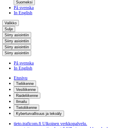
Suomeksi
På svenska
In English
Valikko
Sulje
Siirry asiointiin
Siirry asiointiin
Siirry asiointiin
Siirry asiointiin
På svenska
In English
Etusivu
Tieliikenne
Vesiliikenne
Raideliikenne
Ilmailu
Tietoliikenne
Kyberturvallisuus ja tekoäly
tieto.traficom.fi
Ulkoinen verkkopalvelu.