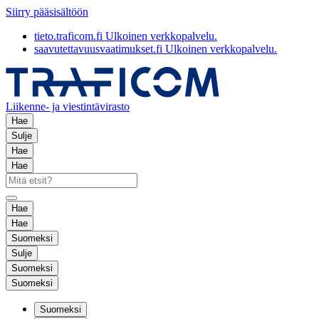
Siirry pääsisältöön
tieto.traficom.fi
Ulkoinen verkkopalvelu.
saavutettavuusvaatimukset.fi
Ulkoinen verkkopalvelu.
Liikenne- ja viestintävirasto
Hae
Sulje
Hae
Hae
Hae
Hae
Suomeksi
Sulje
Suomeksi
Suomeksi
Suomeksi