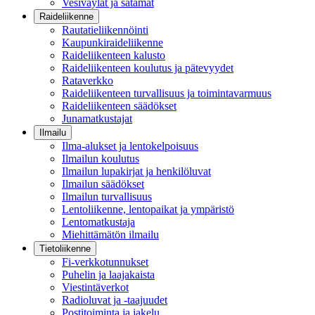
Vesiväylät ja satamat
Raideliikenne
Rautatieliikennöinti
Kaupunkiraideliikenne
Raideliikenteen kalusto
Raideliikenteen koulutus ja pätevyydet
Rataverkko
Raideliikenteen turvallisuus ja toimintavarmuus
Raideliikenteen säädökset
Junamatkustajat
Ilmailu
Ilma-alukset ja lentokelpoisuus
Ilmailun koulutus
Ilmailun lupakirjat ja henkilöluvat
Ilmailun säädökset
Ilmailun turvallisuus
Lentoliikenne, lentopaikat ja ympäristö
Lentomatkustaja
Miehittämätön ilmailu
Tietoliikenne
Fi-verkkotunnukset
Puhelin ja laajakaista
Viestintäverkot
Radioluvat ja -taajuudet
Postitoiminta ja jakelu