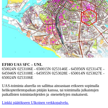
EFHO UAS SFC – UNL
650024N 0253106E - 650015N 0253146E - 645956N 0253147E -
645946N 0253108E - 645955N 0253028E - 650014N 0253027E -
650024N 0253106E
UAS-toiminta alueella on sallittua ainoastaan erikseen sopimalla
helikopterilentopaikan pitäjän kanssa, tai toimimalla julkaistujen
paikallisten toimintaohjeiden ja -menettelyjen mukaisesti.
Linkki päätökseen
Ulkoinen verkkopalvelu.