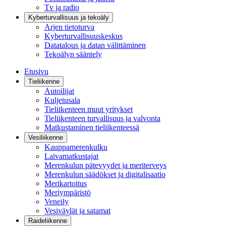
Tv ja radio
Kyberturvallisuus ja tekoäly
Arjen tietoturva
Kyberturvallisuuskeskus
Datatalous ja datan välittäminen
Tekoälyn sääntely
Etusivu
Tieliikenne
Autoilijat
Kuljetusala
Tieliikenteen muut yritykset
Tieliikenteen turvallisuus ja valvonta
Matkustaminen tieliikenteessä
Vesiliikenne
Kauppamerenkulku
Laivamatkustajat
Merenkulun pätevyydet ja meriterveys
Merenkulun säädökset ja digitalisaatio
Merikartoitus
Meriympäristö
Veneily
Vesiväylät ja satamat
Raideliikenne