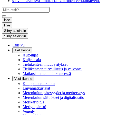
saavutettavuusvaatimukset.fi
Ulkoinen verkkopalvelu.
Hae
Hae
Siirry asiointiin
Siirry asiointiin
Etusivu
Tieliikenne
Autoilijat
Kuljetusala
Tieliikenteen muut yritykset
Tieliikenteen turvallisuus ja valvonta
Matkustaminen tieliikenteessä
Vesiliikenne
Kauppamerenkulku
Laivamatkustajat
Merenkulun pätevyydet ja meriterveys
Merenkulun säädökset ja digitalisaatio
Merikartoitus
Meriympäristö
Veneily