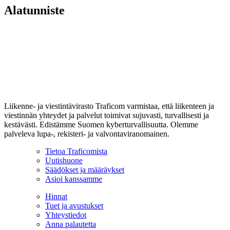
Alatunniste
Liikenne- ja viestintävirasto Traficom varmistaa, että liikenteen ja
viestinnän yhteydet ja palvelut toimivat sujuvasti, turvallisesti ja
kestävästi. Edistämme Suomen kyberturvallisuutta. Olemme
palveleva lupa-, rekisteri- ja valvontaviranomainen.
Tietoa Traficomista
Uutishuone
Säädökset ja määräykset
Asioi kanssamme
Hinnat
Tuet ja avustukset
Yhteystiedot
Anna palautetta