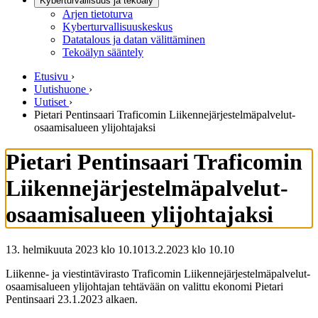
Kyberturvallisuus ja tekoäly
Arjen tietoturva
Kyberturvallisuuskeskus
Datatalous ja datan välittäminen
Tekoälyn sääntely
Etusivu
›
Uutishuone
›
Uutiset
›
Pietari Pentinsaari Traficomin Liikennejärjestelmäpalvelut-
osaamisalueen ylijohtajaksi
Pietari Pentinsaari Traficomin
Liikennejärjestelmäpalvelut-
osaamisalueen ylijohtajaksi
13. helmikuuta 2023 klo 10.10
13.2.2023
klo
10.10
Liikenne- ja viestintävirasto Traficomin Liikennejärjestelmäpalvelut-
osaamisalueen ylijohtajan tehtävään on valittu ekonomi Pietari
Pentinsaari 23.1.2023 alkaen.