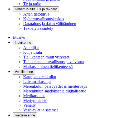
Tv ja radio
Kyberturvallisuus ja tekoäly
Arjen tietoturva
Kyberturvallisuuskeskus
Datatalous ja datan välittäminen
Tekoälyn sääntely
Etusivu
Tieliikenne
Autoilijat
Kuljetusala
Tieliikenteen muut yritykset
Tieliikenteen turvallisuus ja valvonta
Matkustaminen tieliikenteessä
Vesiliikenne
Kauppamerenkulku
Laivamatkustajat
Merenkulun pätevyydet ja meriterveys
Merenkulun säädökset ja digitalisaatio
Merikartoitus
Meriympäristö
Veneily
Vesiväylät ja satamat
Raideliikenne