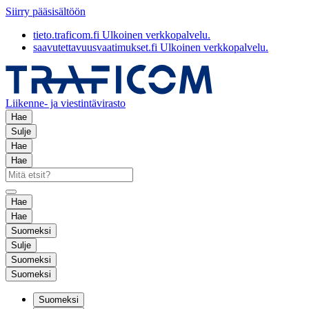
Siirry pääsisältöön
tieto.traficom.fi
Ulkoinen verkkopalvelu.
saavutettavuusvaatimukset.fi
Ulkoinen verkkopalvelu.
Liikenne- ja viestintävirasto
Hae
Sulje
Hae
Hae
Hae
Hae
Suomeksi
Sulje
Suomeksi
Suomeksi
Suomeksi