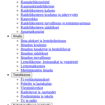
Rautatieliikennöinti
Kaupunkiraideliikenne
Raideliikenteen kalusto
Raideliikenteen koulutus ja pätevyydet
Rataverkko
Raideliikenteen turvallisuus ja toimintavarmuus
Raideliikenteen säädökset
Junamatkustajat
Ilmailu
Ilma-alukset ja lentokelpoisuus
Ilmailun koulutus
Ilmailun lupakirjat ja henkilöluvat
Ilmailun säädökset
Ilmailun turvallisuus
Lentoliikenne, lentopaikat ja ympäristö
Lentomatkustaja
Miehittämätön ilmailu
Tietoliikenne
Fi-verkkotunnukset
Puhelin ja laajakaista
Viestintäverkot
Radioluvat ja -taajuudet
Postitoiminta ja jakelu
Tv ja radio