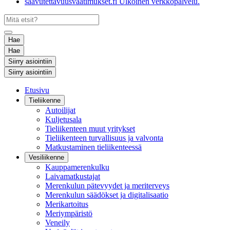
saavutettavuusvaatimukset.fi
Ulkoinen verkkopalvelu.
Hae
Hae
Siirry asiointiin
Siirry asiointiin
Etusivu
Tieliikenne
Autoilijat
Kuljetusala
Tieliikenteen muut yritykset
Tieliikenteen turvallisuus ja valvonta
Matkustaminen tieliikenteessä
Vesiliikenne
Kauppamerenkulku
Laivamatkustajat
Merenkulun pätevyydet ja meriterveys
Merenkulun säädökset ja digitalisaatio
Merikartoitus
Meriympäristö
Veneily