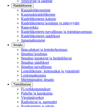
Vesiväylät ja satamat
Raideliikenne
Rautatieliikennöinti
Kaupunkiraideliikenne
Raideliikenteen kalusto
Raideliikenteen koulutus ja pätevyydet
Rataverkko
Raideliikenteen turvallisuus ja toimintavarmuus
Raideliikenteen säädökset
Junamatkustajat
Ilmailu
Ilma-alukset ja lentokelpoisuus
Ilmailun koulutus
Ilmailun lupakirjat ja henkilöluvat
Ilmailun säädökset
Ilmailun turvallisuus
Lentoliikenne, lentopaikat ja ympäristö
Lentomatkustaja
Miehittämätön ilmailu
Tietoliikenne
Fi-verkkotunnukset
Puhelin ja laajakaista
Viestintäverkot
Radioluvat ja -taajuudet
Postitoiminta ja jakelu