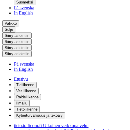
Suomeksi
På svenska
In English
Valikko
Sulje
Siirry asiointiin
Siirry asiointiin
Siirry asiointiin
Siirry asiointiin
På svenska
In English
Etusivu
Tieliikenne
Vesiliikenne
Raideliikenne
Ilmailu
Tietoliikenne
Kyberturvallisuus ja tekoäly
tieto.traficom.fi
Ulkoinen verkkopalvelu.