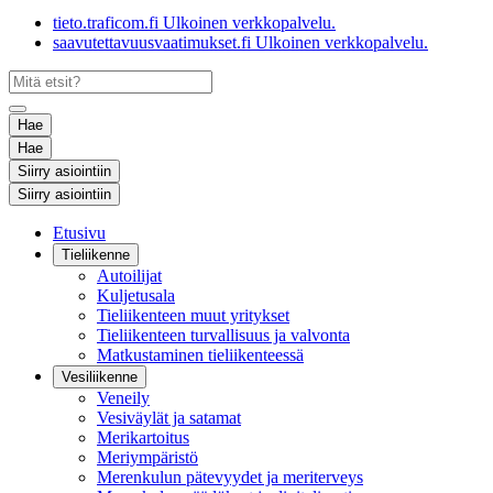
tieto.traficom.fi
Ulkoinen verkkopalvelu.
saavutettavuusvaatimukset.fi
Ulkoinen verkkopalvelu.
Hae
Hae
Siirry asiointiin
Siirry asiointiin
Etusivu
Tieliikenne
Autoilijat
Kuljetusala
Tieliikenteen muut yritykset
Tieliikenteen turvallisuus ja valvonta
Matkustaminen tieliikenteessä
Vesiliikenne
Veneily
Vesiväylät ja satamat
Merikartoitus
Meriympäristö
Merenkulun pätevyydet ja meriterveys