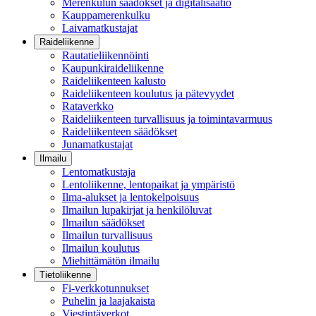
Merenkulun säädökset ja digitalisaatio
Kauppamerenkulku
Laivamatkustajat
Raideliikenne
Rautatieliikennöinti
Kaupunkiraideliikenne
Raideliikenteen kalusto
Raideliikenteen koulutus ja pätevyydet
Rataverkko
Raideliikenteen turvallisuus ja toimintavarmuus
Raideliikenteen säädökset
Junamatkustajat
Ilmailu
Lentomatkustaja
Lentoliikenne, lentopaikat ja ympäristö
Ilma-alukset ja lentokelpoisuus
Ilmailun lupakirjat ja henkilöluvat
Ilmailun säädökset
Ilmailun turvallisuus
Ilmailun koulutus
Miehittämätön ilmailu
Tietoliikenne
Fi-verkkotunnukset
Puhelin ja laajakaista
Viestintäverkot