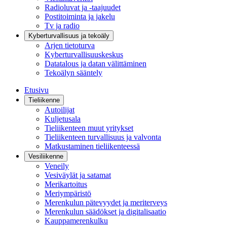
Radioluvat ja -taajuudet
Postitoiminta ja jakelu
Tv ja radio
Kyberturvallisuus ja tekoäly
Arjen tietoturva
Kyberturvallisuuskeskus
Datatalous ja datan välittäminen
Tekoälyn sääntely
Etusivu
Tieliikenne
Autoilijat
Kuljetusala
Tieliikenteen muut yritykset
Tieliikenteen turvallisuus ja valvonta
Matkustaminen tieliikenteessä
Vesiliikenne
Veneily
Vesiväylät ja satamat
Merikartoitus
Meriympäristö
Merenkulun pätevyydet ja meriterveys
Merenkulun säädökset ja digitalisaatio
Kauppamerenkulku