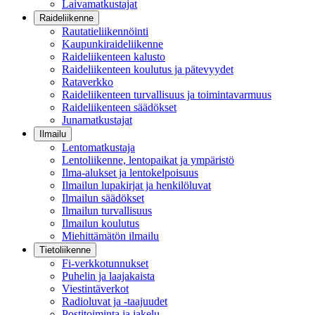
Laivamatkustajat
Raideliikenne
Rautatieliikennöinti
Kaupunkiraideliikenne
Raideliikenteen kalusto
Raideliikenteen koulutus ja pätevyydet
Rataverkko
Raideliikenteen turvallisuus ja toimintavarmuus
Raideliikenteen säädökset
Junamatkustajat
Ilmailu
Lentomatkustaja
Lentoliikenne, lentopaikat ja ympäristö
Ilma-alukset ja lentokelpoisuus
Ilmailun lupakirjat ja henkilöluvat
Ilmailun säädökset
Ilmailun turvallisuus
Ilmailun koulutus
Miehittämätön ilmailu
Tietoliikenne
Fi-verkkotunnukset
Puhelin ja laajakaista
Viestintäverkot
Radioluvat ja -taajuudet
Postitoiminta ja jakelu