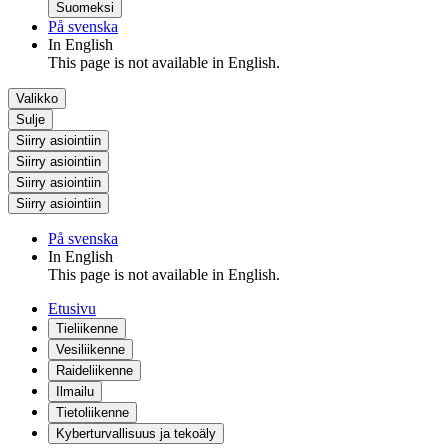
Suomeksi
På svenska
In English
This page is not available in English.
Valikko
Sulje
Siirry asiointiin
Siirry asiointiin
Siirry asiointiin
Siirry asiointiin
På svenska
In English
This page is not available in English.
Etusivu
Tieliikenne
Vesiliikenne
Raideliikenne
Ilmailu
Tietoliikenne
Kyberturvallisuus ja tekoäly