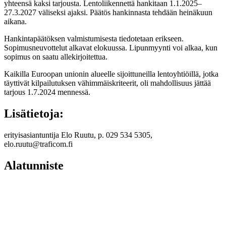
yhteensä kaksi tarjousta. Lentoliikennettä hankitaan 1.1.2025–
27.3.2027 väliseksi ajaksi. Päätös hankinnasta tehdään heinäkuun
aikana.
Hankintapäätöksen valmistumisesta tiedotetaan erikseen.
Sopimusneuvottelut alkavat elokuussa. Lipunmyynti voi alkaa, kun
sopimus on saatu allekirjoitettua.
Kaikilla Euroopan unionin alueelle sijoittuneilla lentoyhtiöillä, jotka
täyttivät kilpailutuksen vähimmäiskriteerit, oli mahdollisuus jättää
tarjous 1.7.2024 mennessä.
Lisätietoja:
erityisasiantuntija Elo Ruutu, p. 029 534 5305,
elo.ruutu@traficom.fi
Alatunniste