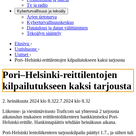
Tv ja radio
Kyberturvallisuus ja tekoäly
Arjen tietoturva
Kyberturvallisuuskeskus
Datatalous ja datan välittäminen
Tekoälyn sääntely
Etusivu
›
Uutishuone
›
Uutiset
›
Pori–Helsinki-reittilentojen kilpailutukseen kaksi tarjousta
Pori–Helsinki-reittilentojen
kilpailutukseen kaksi tarjousta
2. heinäkuuta 2024 klo 8.32
2.7.2024
klo
8.32
Liikenne- ja viestintävirasto Traficom sai yhteensä 2 tarjousta
aikataulun mukaisen reittilentoliikenteen hankkimiseksi Pori-
Helsinki-reitille. Hankintapäätös tehdään heinäkuun aikana.
Pori-Helsinki lentoliikenteen tarjouskilpailu päättyi 1.7., ja siihen tuli