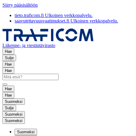
Siirry pääsisältöön
tieto.traficom.fi
Ulkoinen verkkopalvelu.
saavutettavuusvaatimukset.fi
Ulkoinen verkkopalvelu.
Liikenne- ja viestintävirasto
Hae
Sulje
Hae
Hae
Hae
Hae
Suomeksi
Sulje
Suomeksi
Suomeksi
Suomeksi