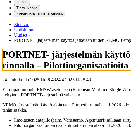
Ilmailu
Tietoliikenne
Kyberturvallisuus ja tekoäly
Etusivu
›
Uutishuone
›
Uutiset
›
PORTNET- järjestelmän käyttöä jatketaan uuden NEMO-tietojärje
PORTNET- järjestelmän käyttö
rinnalla – Pilottiorganisaatioi
24. huhtikuuta 2025 klo 8.48
24.4.2025
klo
8.48
Euroopan unionin EMSW-asetuksen (European Maritime Single Window
nykyinen PORTNET-järjestelmä suljetaan.
NEMO järjestelmän käyttö aloitetaan Portnetin rinnalla 1.1.2026 pilot
tähän saakka.
Ilmoitusten antajille (esim. Varustamo, Agentuuri) sallitaan sii
Pilottiorganisaatioiden osalta ilmoittaminen alkaa 1.1.2026 -1.3