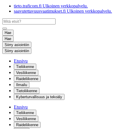
tieto.traficom.fi
Ulkoinen verkkopalvelu.
saavutettavuusvaatimukset.fi
Ulkoinen verkkopalvelu.
Hae
Hae
Siirry asiointiin
Siirry asiointiin
Etusivu
Tieliikenne
Vesiliikenne
Raideliikenne
Ilmailu
Tietoliikenne
Kyberturvallisuus ja tekoäly
Etusivu
Tieliikenne
Vesiliikenne
Raideliikenne