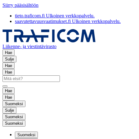
Siirry pääsisältöön
tieto.traficom.fi
Ulkoinen verkkopalvelu.
saavutettavuusvaatimukset.fi
Ulkoinen verkkopalvelu.
Liikenne- ja viestintävirasto
Hae
Sulje
Hae
Hae
Hae
Hae
Suomeksi
Sulje
Suomeksi
Suomeksi
Suomeksi