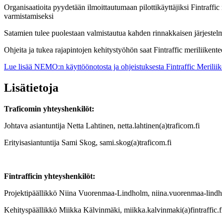
Organisaatioita pyydetään ilmoittautumaan pilottikäyttäjiksi Fintraff
varmistamiseksi
Satamien tulee puolestaan valmistautua kahden rinnakkaisen järjeste
Ohjeita ja tukea rajapintojen kehitystyöhön saat Fintraffic meriliikent
Lue lisää NEMO:n käyttöönotosta ja ohjeistuksesta Fintraffic Meriliik
Lisätietoja
Traficomin yhteyshenkilöt:
Johtava asiantuntija Netta Lahtinen, netta.lahtinen(a)traficom.fi
Erityisasiantuntija Sami Skog, sami.skog(a)traficom.fi
Fintrafficin yhteyshenkilöt:
Projektipäällikkö Niina Vuorenmaa-Lindholm, niina.vuorenmaa-lindhol
Kehityspäällikkö Miikka Kälvinmäki, miikka.kalvinmaki(a)fintraffic.f