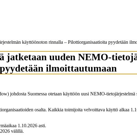
stelmän käyttöönoton rinnalla – Pilottiorganisaatioita pyydetään ilm
ä jatketaan uuden NEMO-tietojä
ta pyydetään ilmoittautumaan
) johdosta Suomessa otetaan käyttöön uusi NEMO-tietojärjestelmä sa
tiorganisaatioiden osalta. Kaikkia toimijoita velvoittava käyttö alkaa
rtymäaikaa 1.10.2026 asti.
.2026 välillä.