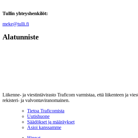
Tullin yhteyshenkilöt:
meke@tulli.fi
Alatunniste
Liikenne- ja viestintävirasto Traficom varmistaa, että liikenteen ja vi
rekisteri- ja valvontaviranomainen.
Tietoa Traficomista
Uutishuone
Säädökset ja määräykset
Asioi kanssamme
Hinnat