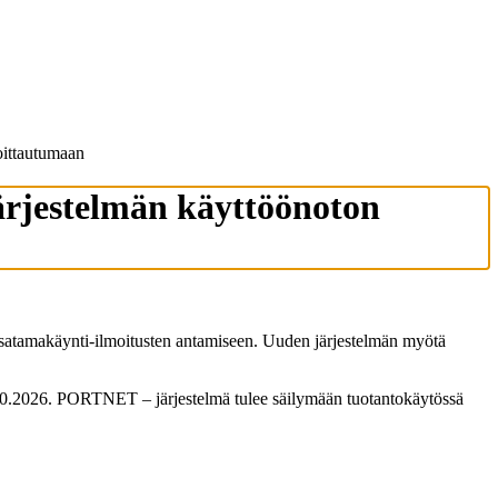
oittautumaan
rjestelmän käyttöönoton
tamakäynti-ilmoitusten antamiseen. Uuden järjestelmän myötä
 1.10.2026. PORTNET – järjestelmä tulee säilymään tuotantokäytössä