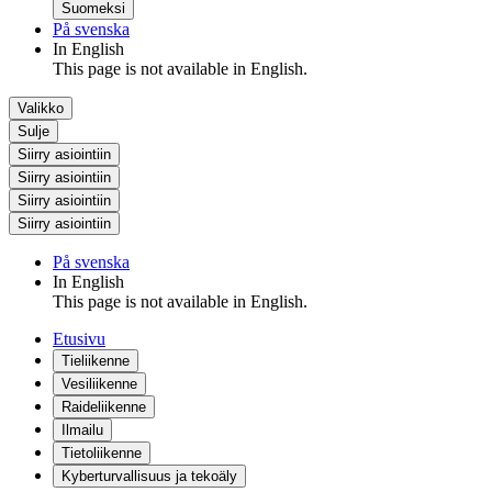
Suomeksi
På svenska
In English
This page is not available in English.
Valikko
Sulje
Siirry asiointiin
Siirry asiointiin
Siirry asiointiin
Siirry asiointiin
På svenska
In English
This page is not available in English.
Etusivu
Tieliikenne
Vesiliikenne
Raideliikenne
Ilmailu
Tietoliikenne
Kyberturvallisuus ja tekoäly