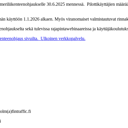
ic meriliikenteenohjaukselle 30.6.2025 mennessä. Pilottikäyttäjien määrä
lmän käyttöön 1.1.2026 alkaen. Myös viranomaiset valmistautuvat rinna
eenohjaukselta sekä tulevissa rajapintawebinaareissa ja käyttäjäkoulutuks
enteenohjaus sivuilta.
Ulkoinen verkkopalvelu.
m(a)fintraffic.fi
i