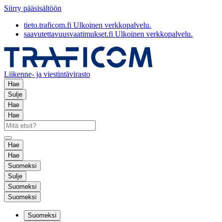
Siirry pääsisältöön
tieto.traficom.fi
Ulkoinen verkkopalvelu.
saavutettavuusvaatimukset.fi
Ulkoinen verkkopalvelu.
Liikenne- ja viestintävirasto
Hae
Sulje
Hae
Hae
Hae
Hae
Suomeksi
Sulje
Suomeksi
Suomeksi
Suomeksi