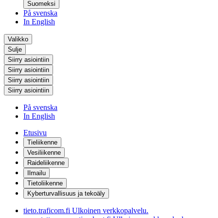
Suomeksi
På svenska
In English
Valikko
Sulje
Siirry asiointiin
Siirry asiointiin
Siirry asiointiin
Siirry asiointiin
På svenska
In English
Etusivu
Tieliikenne
Vesiliikenne
Raideliikenne
Ilmailu
Tietoliikenne
Kyberturvallisuus ja tekoäly
tieto.traficom.fi
Ulkoinen verkkopalvelu.