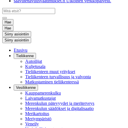
saavutettavuusvaatimukset.fi
Ulkoinen verkkopalvelu.
Hae
Hae
Siirry asiointiin
Siirry asiointiin
Etusivu
Tieliikenne
Autoilijat
Kuljetusala
Tieliikenteen muut yritykset
Tieliikenteen turvallisuus ja valvonta
Matkustaminen tieliikenteessä
Vesiliikenne
Kauppamerenkulku
Laivamatkustajat
Merenkulun pätevyydet ja meriterveys
Merenkulun säädökset ja digitalisaatio
Merikartoitus
Meriympäristö
Veneily