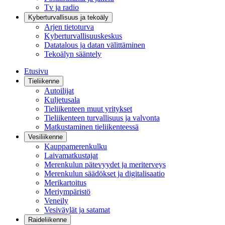
Tv ja radio
Kyberturvallisuus ja tekoäly
Arjen tietoturva
Kyberturvallisuuskeskus
Datatalous ja datan välittäminen
Tekoälyn sääntely
Etusivu
Tieliikenne
Autoilijat
Kuljetusala
Tieliikenteen muut yritykset
Tieliikenteen turvallisuus ja valvonta
Matkustaminen tieliikenteessä
Vesiliikenne
Kauppamerenkulku
Laivamatkustajat
Merenkulun pätevyydet ja meriterveys
Merenkulun säädökset ja digitalisaatio
Merikartoitus
Meriympäristö
Veneily
Vesiväylät ja satamat
Raideliikenne