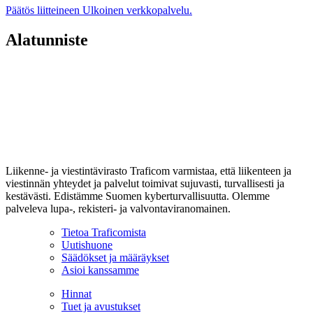
Päätös liitteineen
Ulkoinen verkkopalvelu.
Alatunniste
Liikenne- ja viestintävirasto Traficom varmistaa, että liikenteen ja
viestinnän yhteydet ja palvelut toimivat sujuvasti, turvallisesti ja
kestävästi. Edistämme Suomen kyberturvallisuutta. Olemme
palveleva lupa-, rekisteri- ja valvontaviranomainen.
Tietoa Traficomista
Uutishuone
Säädökset ja määräykset
Asioi kanssamme
Hinnat
Tuet ja avustukset