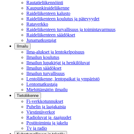
Rautatieliikennöinti
Kaupunkiraideliikenne
Raideliikenteen kalusto
Raideliikenteen koulutus ja pätevyydet
Rataverkko
Raideliikenteen turvallisuus ja toimintavarmuus
Raideliikenteen säädökset
Junamatkustajat
Ilmailu
Ilma-alukset ja lentokelpoisuus
Ilmailun koulutus
Ilmailun lupakirjat ja henkilöluvat
Ilmailun säädökset
Ilmailun turvallisuus
Lentoliikenne, lentopaikat ja ympäristö
Lentomatkustaja
Miehittämätön ilmailu
Tietoliikenne
Fi-verkkotunnukset
Puhelin ja laajakaista
Viestintäverkot
Radioluvat ja -taajuudet
Postitoiminta ja jakelu
Tv ja radio