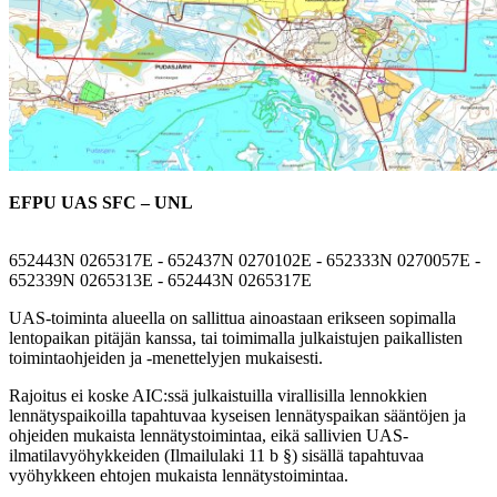
EFPU UAS SFC – UNL
652443N 0265317E - 652437N 0270102E - 652333N 0270057E -
652339N 0265313E - 652443N 0265317E
UAS-toiminta alueella on sallittua ainoastaan erikseen sopimalla
lentopaikan pitäjän kanssa, tai toimimalla julkaistujen paikallisten
toimintaohjeiden ja -menettelyjen mukaisesti.
Rajoitus ei koske AIC:ssä julkaistuilla virallisilla lennokkien
lennätyspaikoilla tapahtuvaa kyseisen lennätyspaikan sääntöjen ja
ohjeiden mukaista lennätystoimintaa, eikä sallivien UAS-
ilmatilavyöhykkeiden (Ilmailulaki 11 b §) sisällä tapahtuvaa
vyöhykkeen ehtojen mukaista lennätystoimintaa.