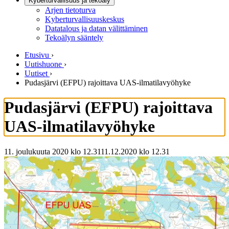
Kyberturvallisuus ja tekoäly
Arjen tietoturva
Kyberturvallisuuskeskus
Datatalous ja datan välittäminen
Tekoälyn sääntely
Etusivu
›
Uutishuone
›
Uutiset
›
Pudasjärvi (EFPU) rajoittava UAS-ilmatilavyöhyke
Pudasjärvi (EFPU) rajoittava
UAS-ilmatilavyöhyke
11. joulukuuta 2020 klo 12.31
11.12.2020
klo
12.31