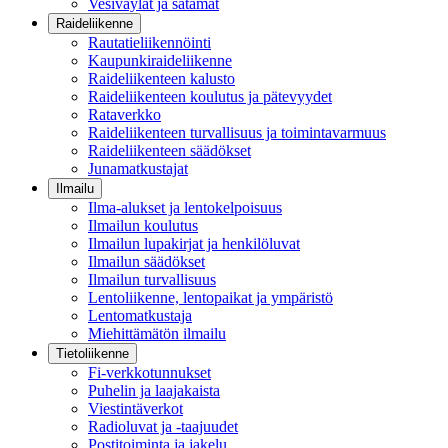
Vesiväylät ja satamat
Raideliikenne
Rautatieliikennöinti
Kaupunkiraideliikenne
Raideliikenteen kalusto
Raideliikenteen koulutus ja pätevyydet
Rataverkko
Raideliikenteen turvallisuus ja toimintavarmuus
Raideliikenteen säädökset
Junamatkustajat
Ilmailu
Ilma-alukset ja lentokelpoisuus
Ilmailun koulutus
Ilmailun lupakirjat ja henkilöluvat
Ilmailun säädökset
Ilmailun turvallisuus
Lentoliikenne, lentopaikat ja ympäristö
Lentomatkustaja
Miehittämätön ilmailu
Tietoliikenne
Fi-verkkotunnukset
Puhelin ja laajakaista
Viestintäverkot
Radioluvat ja -taajuudet
Postitoiminta ja jakelu