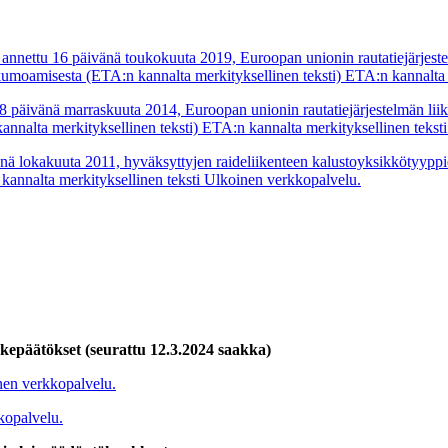
nnettu 16 päivänä toukokuuta 2019, Euroopan unionin rautatiejärjestelm
umoamisesta (ETA:n kannalta merkityksellinen teksti) ETA:n kannalta m
 päivänä marraskuuta 2014, Euroopan unionin rautatiejärjestelmän liikku
annalta merkityksellinen teksti) ETA:n kannalta merkityksellinen teksti
nä lokakuuta 2011, hyväksyttyjen raideliikenteen kalustoyksikkötyyppie
annalta merkityksellinen teksti
Ulkoinen verkkopalvelu.
epäätökset (seurattu 12.3.2024 saakka)
en verkkopalvelu.
kopalvelu.