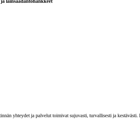
t ja lainsäädäntöhankkeet
estinnän yhteydet ja palvelut toimivat sujuvasti, turvallisesti ja kestäv