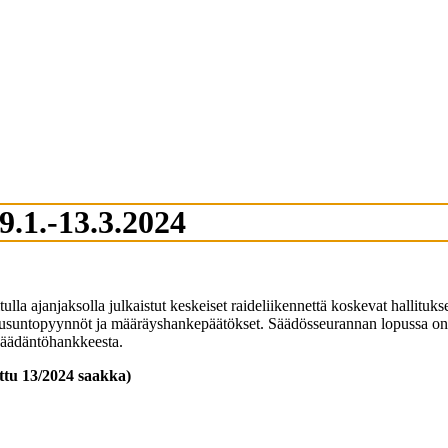
9.1.-13.3.2024
lla ajanjaksolla julkaistut keskeiset raideliikennettä koskevat hallituk
lausuntopyynnöt ja määräyshankepäätökset. Säädösseurannan lopussa on 
nsäädäntöhankkeesta.
attu 13/2024 saakka)