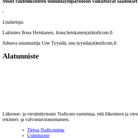
Muut raideliikenteen toimintaympäristöön vaikuttavat säädökse
-
Lisätietoja:
Lakimies Ilona Heiskanen, ilona.heiskanen(at)traficom.fi
Johtava asiantuntija Une Tyynilä, une.tyynila(at)traficom.fi
Alatunniste
Liikenne- ja viestintävirasto Traficom varmistaa, että liikenteen ja vi
rekisteri- ja valvontaviranomainen.
Tietoa Traficomista
Uutishuone