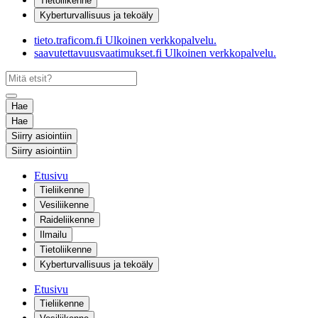
Tietoliikenne
Kyberturvallisuus ja tekoäly
tieto.traficom.fi
Ulkoinen verkkopalvelu.
saavutettavuusvaatimukset.fi
Ulkoinen verkkopalvelu.
Hae
Hae
Siirry asiointiin
Siirry asiointiin
Etusivu
Tieliikenne
Vesiliikenne
Raideliikenne
Ilmailu
Tietoliikenne
Kyberturvallisuus ja tekoäly
Etusivu
Tieliikenne