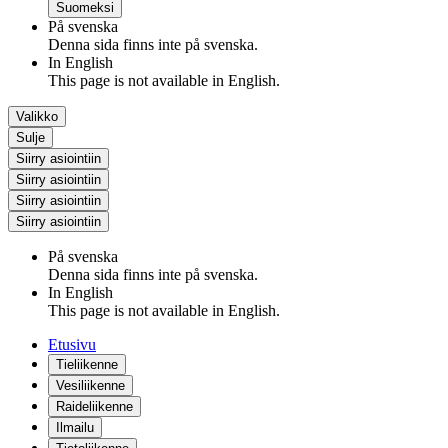
Suomeksi
På svenska
Denna sida finns inte på svenska.
In English
This page is not available in English.
Valikko
Sulje
Siirry asiointiin
Siirry asiointiin
Siirry asiointiin
Siirry asiointiin
På svenska
Denna sida finns inte på svenska.
In English
This page is not available in English.
Etusivu
Tieliikenne
Vesiliikenne
Raideliikenne
Ilmailu