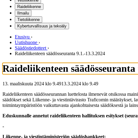
Vesiliikenne
Raideliikenne
Ilmailu
Tietoliikenne
Kyberturvallisuus ja tekoäly
Etusivu
›
Uutishuone
›
Säädöstiedotteet
›
Raideliikenteen säädösseuranta 9.1.-13.3.2024
Raideliikenteen säädösseuranta 
13. maaliskuuta 2024 klo 9.49
13.3.2024
klo
9.49
Raideliikenteen säädösseurannan luettelosta ilmenevät otsikossa mainitu
säädökset sekä Liikenne- ja viestintävirasto Traficomin määräykset, 
toimintaympäristöön vaikuttavasta ajankohtaisesta säädöksestä ja lai
Eduskunnalle annetut raideliikenteen hallituksen esitykset (seur
-
Liikenne- ja viestintäministeriön säädöshankkeet: