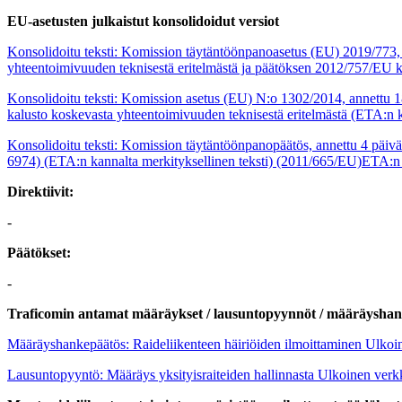
EU-asetusten julkaistut konsolidoidut versiot
Konsolidoitu teksti: Komission täytäntöönpanoasetus (EU) 2019/773, a
yhteentoimivuuden teknisestä eritelmästä ja päätöksen 2012/757/EU k
Konsolidoitu teksti: Komission asetus (EU) N:o 1302/2014, annettu 18
kalusto koskevasta yhteentoimivuuden teknisestä eritelmästä (ETA:n k
Konsolidoitu teksti: Komission täytäntöönpanopäätös, annettu 4 päivä
6974) (ETA:n kannalta merkityksellinen teksti) (2011/665/EU)ETA:n k
Direktiivit:
-
Päätökset:
-
Traficomin antamat määräykset / lausuntopyynnöt / määräyshank
Määräyshankepäätös: Raideliikenteen häiriöiden ilmoittaminen
Ulkoin
Lausuntopyyntö: Määräys yksityisraiteiden hallinnasta
Ulkoinen verk