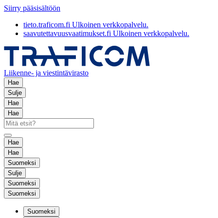
Siirry pääsisältöön
tieto.traficom.fi
Ulkoinen verkkopalvelu.
saavutettavuusvaatimukset.fi
Ulkoinen verkkopalvelu.
Liikenne- ja viestintävirasto
Hae
Sulje
Hae
Hae
Hae
Hae
Suomeksi
Sulje
Suomeksi
Suomeksi
Suomeksi