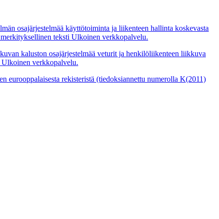
än osajärjestelmää käyttötoiminta ja liikenteen hallinta koskevasta
erkityksellinen teksti
Ulkoinen verkkopalvelu.
van kaluston osajärjestelmää veturit ja henkilöliikenteen liikkuva
Ulkoinen verkkopalvelu.
n eurooppalaisesta rekisteristä (tiedoksiannettu numerolla K(2011)