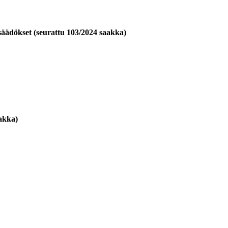
säädökset (seurattu 103/2024 saakka)
aakka)