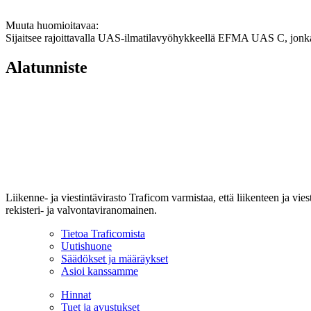
Muuta huomioitavaa:
Sijaitsee rajoittavalla UAS-ilmatilavyöhykkeellä EFMA UAS C, jonka 
Alatunniste
Liikenne- ja viestintävirasto Traficom varmistaa, että liikenteen ja vi
rekisteri- ja valvontaviranomainen.
Tietoa Traficomista
Uutishuone
Säädökset ja määräykset
Asioi kanssamme
Hinnat
Tuet ja avustukset