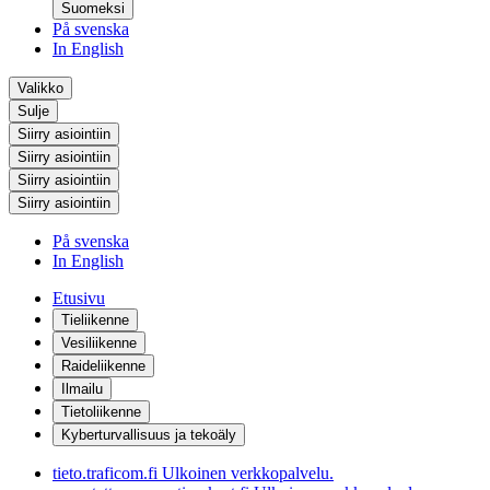
Suomeksi
På svenska
In English
Valikko
Sulje
Siirry asiointiin
Siirry asiointiin
Siirry asiointiin
Siirry asiointiin
På svenska
In English
Etusivu
Tieliikenne
Vesiliikenne
Raideliikenne
Ilmailu
Tietoliikenne
Kyberturvallisuus ja tekoäly
tieto.traficom.fi
Ulkoinen verkkopalvelu.