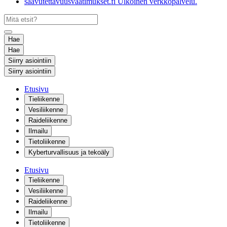
saavutettavuusvaatimukset.fi
Ulkoinen verkkopalvelu.
Hae
Hae
Siirry asiointiin
Siirry asiointiin
Etusivu
Tieliikenne
Vesiliikenne
Raideliikenne
Ilmailu
Tietoliikenne
Kyberturvallisuus ja tekoäly
Etusivu
Tieliikenne
Vesiliikenne
Raideliikenne
Ilmailu
Tietoliikenne