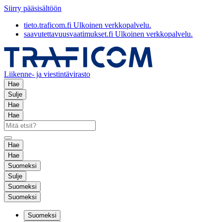
Siirry pääsisältöön
tieto.traficom.fi
Ulkoinen verkkopalvelu.
saavutettavuusvaatimukset.fi
Ulkoinen verkkopalvelu.
Liikenne- ja viestintävirasto
Hae
Sulje
Hae
Hae
Hae
Hae
Suomeksi
Sulje
Suomeksi
Suomeksi
Suomeksi