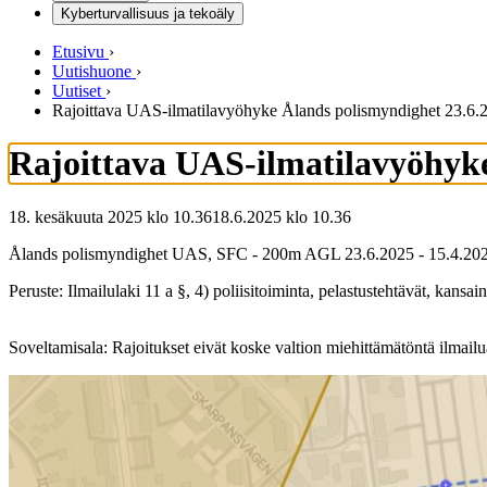
Kyberturvallisuus ja tekoäly
Etusivu
›
Uutishuone
›
Uutiset
›
Rajoittava UAS-ilmatilavyöhyke Ålands polismyndighet 23.6.
Rajoittava UAS-ilmatilavyöhyke
18. kesäkuuta 2025 klo 10.36
18.6.2025
klo
10.36
Ålands polismyndighet UAS, SFC - 200m AGL 23.6.2025 - 15.4.20
Peruste: Ilmailulaki 11 a §, 4) poliisitoiminta, pelastustehtävät, kansai
Soveltamisala: Rajoitukset eivät koske valtion miehittämätöntä ilmailu