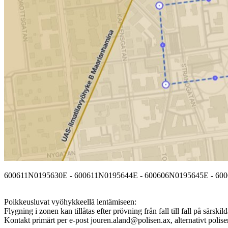
600611N0195630E - 600611N0195644E - 600606N0195645E - 60
Poikkeusluvat vyöhykkeellä lentämiseen:
Flygning i zonen kan tillåtas efter prövning från fall till fall på särsk
Kontakt primärt per e-post jouren.aland@polisen.ax, alternativt poli