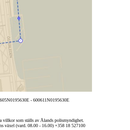
0605N0195630E - 600611N0195630E
ilda villkor som ställs av Ålands polismyndighet.
sens växel (vard. 08.00 - 16.00) +358 18 527100