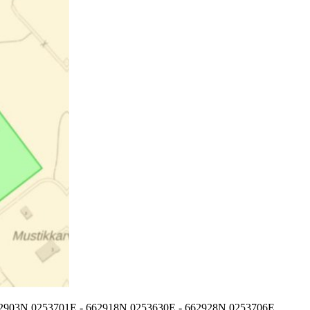
2903N 0253701E - 662918N 0253630E - 662928N 0253706E