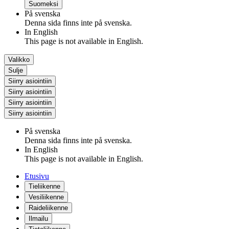
Suomeksi
På svenska
Denna sida finns inte på svenska.
In English
This page is not available in English.
Valikko
Sulje
Siirry asiointiin
Siirry asiointiin
Siirry asiointiin
Siirry asiointiin
På svenska
Denna sida finns inte på svenska.
In English
This page is not available in English.
Etusivu
Tieliikenne
Vesiliikenne
Raideliikenne
Ilmailu