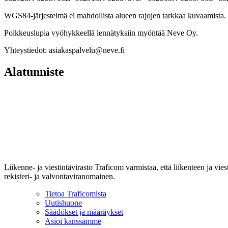
WGS84-järjestelmä ei mahdollista alueen rajojen tarkkaa kuvaamista. 
Poikkeuslupia vyöhykkeellä lennätyksiin myöntää Neve Oy.
Yhteystiedot: asiakaspalvelu@neve.fi
Alatunniste
Liikenne- ja viestintävirasto Traficom varmistaa, että liikenteen ja vi
rekisteri- ja valvontaviranomainen.
Tietoa Traficomista
Uutishuone
Säädökset ja määräykset
Asioi kanssamme