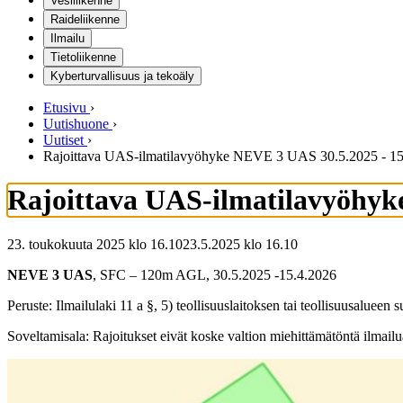
Vesiliikenne
Raideliikenne
Ilmailu
Tietoliikenne
Kyberturvallisuus ja tekoäly
Etusivu
›
Uutishuone
›
Uutiset
›
Rajoittava UAS-ilmatilavyöhyke NEVE 3 UAS 30.5.2025 - 15
Rajoittava UAS-ilmatilavyöhyk
23. toukokuuta 2025 klo 16.10
23.5.2025
klo
16.10
NEVE 3 UAS
, SFC – 120m AGL, 30.5.2025 -15.4.2026
Peruste: Ilmailulaki 11 a §, 5) teollisuuslaitoksen tai teollisuusalueen
Soveltamisala: Rajoitukset eivät koske valtion miehittämätöntä ilmailua