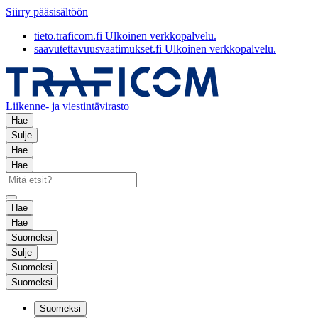
Siirry pääsisältöön
tieto.traficom.fi
Ulkoinen verkkopalvelu.
saavutettavuusvaatimukset.fi
Ulkoinen verkkopalvelu.
Liikenne- ja viestintävirasto
Hae
Sulje
Hae
Hae
Hae
Hae
Suomeksi
Sulje
Suomeksi
Suomeksi
Suomeksi