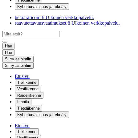
Tietoliikenne
Kyberturvallisuus ja tekoäly
tieto.traficom.fi
Ulkoinen verkkopalvelu.
saavutettavuusvaatimukset.fi
Ulkoinen verkkopalvelu.
Hae
Hae
Siirry asiointiin
Siirry asiointiin
Etusivu
Tieliikenne
Vesiliikenne
Raideliikenne
Ilmailu
Tietoliikenne
Kyberturvallisuus ja tekoäly
Etusivu
Tieliikenne