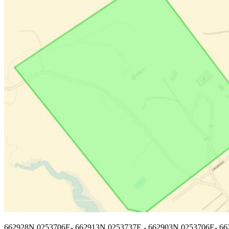
662928N 0253706E- 662913N 0253737E - 662903N 0253706E- 66