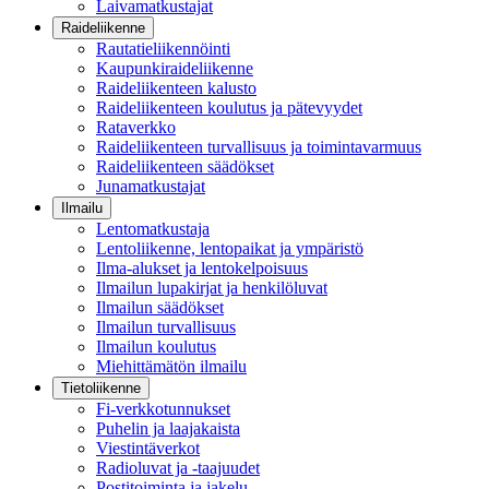
Laivamatkustajat
Raideliikenne
Rautatieliikennöinti
Kaupunkiraideliikenne
Raideliikenteen kalusto
Raideliikenteen koulutus ja pätevyydet
Rataverkko
Raideliikenteen turvallisuus ja toimintavarmuus
Raideliikenteen säädökset
Junamatkustajat
Ilmailu
Lentomatkustaja
Lentoliikenne, lentopaikat ja ympäristö
Ilma-alukset ja lentokelpoisuus
Ilmailun lupakirjat ja henkilöluvat
Ilmailun säädökset
Ilmailun turvallisuus
Ilmailun koulutus
Miehittämätön ilmailu
Tietoliikenne
Fi-verkkotunnukset
Puhelin ja laajakaista
Viestintäverkot
Radioluvat ja -taajuudet
Postitoiminta ja jakelu