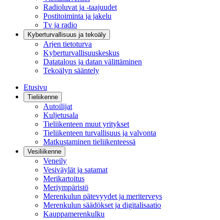
Radioluvat ja -taajuudet
Postitoiminta ja jakelu
Tv ja radio
Kyberturvallisuus ja tekoäly
Arjen tietoturva
Kyberturvallisuuskeskus
Datatalous ja datan välittäminen
Tekoälyn sääntely
Etusivu
Tieliikenne
Autoilijat
Kuljetusala
Tieliikenteen muut yritykset
Tieliikenteen turvallisuus ja valvonta
Matkustaminen tieliikenteessä
Vesiliikenne
Veneily
Vesiväylät ja satamat
Merikartoitus
Meriympäristö
Merenkulun pätevyydet ja meriterveys
Merenkulun säädökset ja digitalisaatio
Kauppamerenkulku