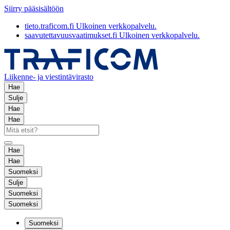
Siirry pääsisältöön
tieto.traficom.fi
Ulkoinen verkkopalvelu.
saavutettavuusvaatimukset.fi
Ulkoinen verkkopalvelu.
Liikenne- ja viestintävirasto
Hae
Sulje
Hae
Hae
Hae
Hae
Suomeksi
Sulje
Suomeksi
Suomeksi
Suomeksi