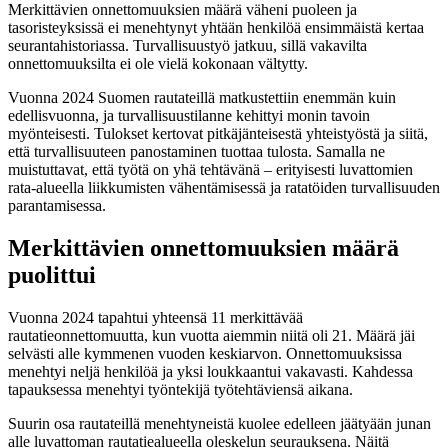
Merkittävien onnettomuuksien määrä väheni puoleen ja
tasoristeyksissä ei menehtynyt yhtään henkilöä ensimmäistä kertaa
seurantahistoriassa. Turvallisuustyö jatkuu, sillä vakavilta
onnettomuuksilta ei ole vielä kokonaan vältytty.
Vuonna 2024 Suomen rautateillä matkustettiin enemmän kuin
edellisvuonna, ja turvallisuustilanne kehittyi monin tavoin
myönteisesti. Tulokset kertovat pitkäjänteisestä yhteistyöstä ja siitä,
että turvallisuuteen panostaminen tuottaa tulosta. Samalla ne
muistuttavat, että työtä on yhä tehtävänä – erityisesti luvattomien
rata-alueella liikkumisten vähentämisessä ja ratatöiden turvallisuuden
parantamisessa.
Merkittävien onnettomuuksien määrä
puolittui
Vuonna 2024 tapahtui yhteensä 11 merkittävää
rautatieonnettomuutta, kun vuotta aiemmin niitä oli 21. Määrä jäi
selvästi alle kymmenen vuoden keskiarvon. Onnettomuuksissa
menehtyi neljä henkilöä ja yksi loukkaantui vakavasti. Kahdessa
tapauksessa menehtyi työntekijä työtehtäviensä aikana.
Suurin osa rautateillä menehtyneistä kuolee edelleen jäätyään junan
alle luvattoman rautatiealueella oleskelun seurauksena. Näitä