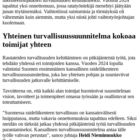
liikenteenohjauksen turvallisuuden kehittämiseksi. Vuonna 2024
tapahtui yksi onnettomuus, jossa ratatyöntekijä menehtyi jäätyään
junan töytäisemäksi. Vaihtotöissä suistumisia ja törmäyksiä oli
vähemmän kuin aiemmin, mutta yksi niistä johti vaihtotyönjohtajan
kuolemaan.
Yhteinen turvallisuussuunnitelma kokoaa
toimijat yhteen
Rautateiden turvallisuuden kehittäminen on pitkäjänteistä työtä, jota
tehdään yhdessä eri toimijoiden kanssa. Vuoden 2024 lopulla
valmistui Suomen ensimmäinen kansallinen raideliikenteen
turvallisuussuunnitelma, joka luo yhteisen pohjan ja suuntaviivat
turvallisuuden jatkuvalle kehittämiselle.
Tavoitteena on, että kaikki alan toimijat huomioivat suunnitelman
vision, tavoitteet ja toimenpiteet omassa työssään ja osallistuvat sen
toteuttamiseen.
"Suomessa raideliikenteen turvallisuus on kansainvälisesti
huipputasoa, mutta vakavia onnettomuuksia tapahtuu edelleen. Siksi
meidän on tärkeää jatkaa yhdessä pitkäjänteistä työtä turvallisuuden
parantamiseksi. Kansallinen turvallisuussuunnitelma antaa tälle
työlle vahvan perustan", sanoo johtaja
Heidi Niemimuukko