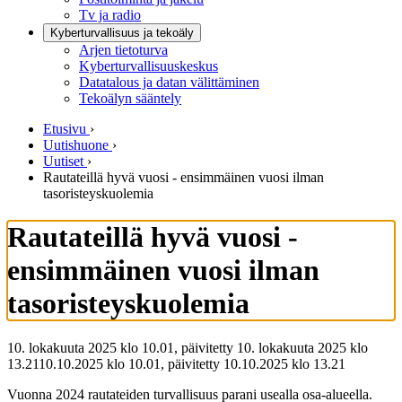
Tv ja radio
Kyberturvallisuus ja tekoäly
Arjen tietoturva
Kyberturvallisuuskeskus
Datatalous ja datan välittäminen
Tekoälyn sääntely
Etusivu
›
Uutishuone
›
Uutiset
›
Rautateillä hyvä vuosi - ensimmäinen vuosi ilman
tasoristeyskuolemia
Rautateillä hyvä vuosi -
ensimmäinen vuosi ilman
tasoristeyskuolemia
10. lokakuuta 2025 klo 10.01, päivitetty 10. lokakuuta 2025 klo
13.21
10.10.2025
klo
10.01
,
päivitetty
10.10.2025
klo
13.21
Vuonna 2024 rautateiden turvallisuus parani usealla osa-alueella.