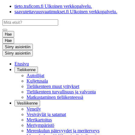
tieto.traficom.fi
Ulkoinen verkkopalvelu.
saavutettavuusvaatimukset.fi
Ulkoinen verkkopalvelu.
Hae
Hae
Siirry asiointiin
Siirry asiointiin
Etusivu
Tieliikenne
Autoilijat
Kuljetusala
Tieliikenteen muut yritykset
Tieliikenteen turvallisuus ja valvonta
Matkustaminen tieliikenteessä
Vesiliikenne
Veneily
Vesiväylät ja satamat
Merikartoitus
Meriympäristö
Merenkulun pätevyydet ja meriterveys