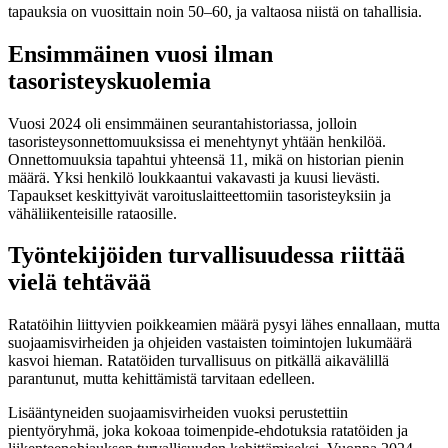
tapauksia on vuosittain noin 50–60, ja valtaosa niistä on tahallisia.
Ensimmäinen vuosi ilman
tasoristeyskuolemia
Vuosi 2024 oli ensimmäinen seurantahistoriassa, jolloin
tasoristeysonnettomuuksissa ei menehtynyt yhtään henkilöä.
Onnettomuuksia tapahtui yhteensä 11, mikä on historian pienin
määrä. Yksi henkilö loukkaantui vakavasti ja kuusi lievästi.
Tapaukset keskittyivät varoituslaitteettomiin tasoristeyksiin ja
vähäliikenteisille rataosille.
Työntekijöiden turvallisuudessa riittää
vielä tehtävää
Ratatöihin liittyvien poikkeamien määrä pysyi lähes ennallaan, mutta
suojaamisvirheiden ja ohjeiden vastaisten toimintojen lukumäärä
kasvoi hieman. Ratatöiden turvallisuus on pitkällä aikavälillä
parantunut, mutta kehittämistä tarvitaan edelleen.
Lisääntyneiden suojaamisvirheiden vuoksi perustettiin
pientyöryhmä, joka kokoaa toimenpide-ehdotuksia ratatöiden ja