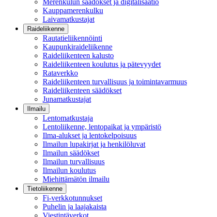
Merenkulun säädökset ja digitalisaatio
Kauppamerenkulku
Laivamatkustajat
Raideliikenne
Rautatieliikennöinti
Kaupunkiraideliikenne
Raideliikenteen kalusto
Raideliikenteen koulutus ja pätevyydet
Rataverkko
Raideliikenteen turvallisuus ja toimintavarmuus
Raideliikenteen säädökset
Junamatkustajat
Ilmailu
Lentomatkustaja
Lentoliikenne, lentopaikat ja ympäristö
Ilma-alukset ja lentokelpoisuus
Ilmailun lupakirjat ja henkilöluvat
Ilmailun säädökset
Ilmailun turvallisuus
Ilmailun koulutus
Miehittämätön ilmailu
Tietoliikenne
Fi-verkkotunnukset
Puhelin ja laajakaista
Viestintäverkot