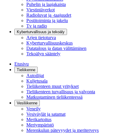
Puhelin ja laajakaista
Viestintäverkot
Radioluvat ja -taajuudet
Postitoiminta ja jakelu
Tv ja radio
Kyberturvallisuus ja tekoäly
Arjen tietoturva
Kyberturvallisuuskeskus
Datatalous ja datan välittäminen
Tekoälyn sääntely
Etusivu
Tieliikenne
Autoilijat
Kuljetusala
Tieliikenteen muut yritykset
Tieliikenteen turvallisuus ja valvonta
Matkustaminen tieliikenteessä
Vesiliikenne
Veneily
Vesiväylät ja satamat
Merikartoitus
Meriympäristö
Merenkulun pätevyydet ja meriterveys