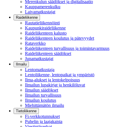
Merenkulun säädökset ja digitalisaatio
Kauppamerenkulku
Laivamatkustajat
Raideliikenne
Rautatieliikennöinti
Kaupunkiraideliikenne
Raideliikenteen kalusto
Raideliikenteen koulutus ja pätevyydet
Rataverkko
Raideliikenteen turvallisuus ja toimintavarmuus
Raideliikenteen säädökset
Junamatkustajat
Ilmailu
Lentomatkustaja
Lentoliikenne, lentopaikat ja ympäristö
Ilma-alukset ja lentokelpoisuus
Ilmailun lupakirjat ja henkilöluvat
Ilmailun säädökset
Ilmailun turvallisuus
Ilmailun koulutus
Miehittämätön ilmailu
Tietoliikenne
Fi-verkkotunnukset
Puhelin ja laajakaista
Viestintäverkot