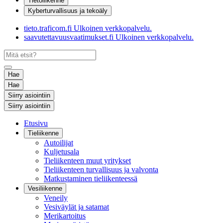
Tietoliikenne
Kyberturvallisuus ja tekoäly
tieto.traficom.fi
Ulkoinen verkkopalvelu.
saavutettavuusvaatimukset.fi
Ulkoinen verkkopalvelu.
Hae
Hae
Siirry asiointiin
Siirry asiointiin
Etusivu
Tieliikenne
Autoilijat
Kuljetusala
Tieliikenteen muut yritykset
Tieliikenteen turvallisuus ja valvonta
Matkustaminen tieliikenteessä
Vesiliikenne
Veneily
Vesiväylät ja satamat
Merikartoitus