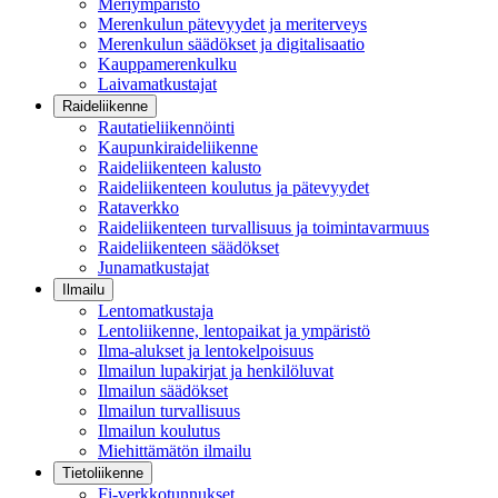
Meriympäristö
Merenkulun pätevyydet ja meriterveys
Merenkulun säädökset ja digitalisaatio
Kauppamerenkulku
Laivamatkustajat
Raideliikenne
Rautatieliikennöinti
Kaupunkiraideliikenne
Raideliikenteen kalusto
Raideliikenteen koulutus ja pätevyydet
Rataverkko
Raideliikenteen turvallisuus ja toimintavarmuus
Raideliikenteen säädökset
Junamatkustajat
Ilmailu
Lentomatkustaja
Lentoliikenne, lentopaikat ja ympäristö
Ilma-alukset ja lentokelpoisuus
Ilmailun lupakirjat ja henkilöluvat
Ilmailun säädökset
Ilmailun turvallisuus
Ilmailun koulutus
Miehittämätön ilmailu
Tietoliikenne
Fi-verkkotunnukset