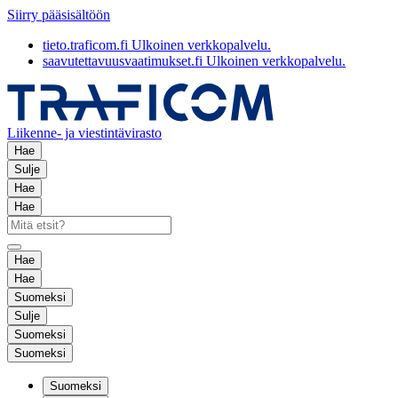
Siirry pääsisältöön
tieto.traficom.fi
Ulkoinen verkkopalvelu.
saavutettavuusvaatimukset.fi
Ulkoinen verkkopalvelu.
Liikenne- ja viestintävirasto
Hae
Sulje
Hae
Hae
Hae
Hae
Suomeksi
Sulje
Suomeksi
Suomeksi
Suomeksi