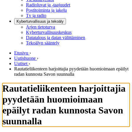
Radioluvat ja -taajuudet
Postitoiminta ja jakelu
Tv ja radio
Kyberturvallisuus ja tekoäly
Arjen tietoturva
Kyberturvallisuuskeskus
Datatalous ja datan välittäminen
Tekoälyn sääntely
Etusivu
›
Uutishuone
›
Uutiset
›
Rautatieliikenteen harjoittajia pyydetään huomioimaan epäilyt
radan kunnosta Savon suunnalla
Rautatieliikenteen harjoittajia
pyydetään huomioimaan
epäilyt radan kunnosta Savon
suunnalla