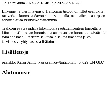
12. helmikuuta 2024 klo 18.48
12.2.2024
klo
18.48
Liikenne- ja viestintävirasto Traficomin tietoon on tullut epäilyksiä
rataverkon kunnosta Savon radan suunnalla, mikä aiheuttaa tarpeen
selvittää asiaa yksityiskohtaisemmin.
Traficom pyytää radalla liikennöiviä rautatieliikenteen harjoittajia
kiinnittämään asiaan huomiota ja ottamaan sen huomioon käytännön
toiminnassaan. Traficom selvittää ja seuraa tilannetta ja voi
tarvittaessa ryhtyä asiassa lisätoimiin.
Lisätietoja
päällikkö Kaisa Sainio, kaisa.sainio@traficom.fi
, p. 029 534 6837
Alatunniste