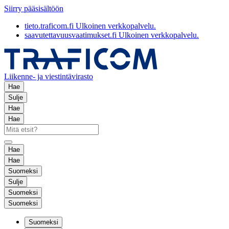
Siirry pääsisältöön
tieto.traficom.fi
Ulkoinen verkkopalvelu.
saavutettavuusvaatimukset.fi
Ulkoinen verkkopalvelu.
Liikenne- ja viestintävirasto
Hae
Sulje
Hae
Hae
Hae
Hae
Suomeksi
Sulje
Suomeksi
Suomeksi
Suomeksi