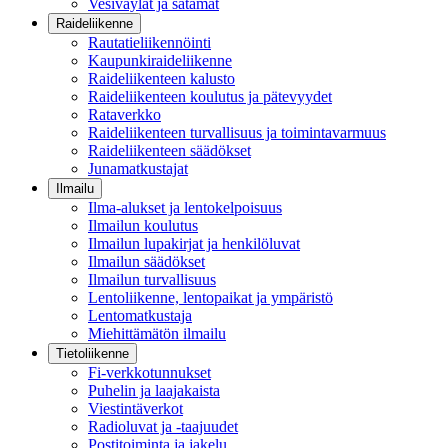
Vesiväylät ja satamat
Raideliikenne
Rautatieliikennöinti
Kaupunkiraideliikenne
Raideliikenteen kalusto
Raideliikenteen koulutus ja pätevyydet
Rataverkko
Raideliikenteen turvallisuus ja toimintavarmuus
Raideliikenteen säädökset
Junamatkustajat
Ilmailu
Ilma-alukset ja lentokelpoisuus
Ilmailun koulutus
Ilmailun lupakirjat ja henkilöluvat
Ilmailun säädökset
Ilmailun turvallisuus
Lentoliikenne, lentopaikat ja ympäristö
Lentomatkustaja
Miehittämätön ilmailu
Tietoliikenne
Fi-verkkotunnukset
Puhelin ja laajakaista
Viestintäverkot
Radioluvat ja -taajuudet
Postitoiminta ja jakelu