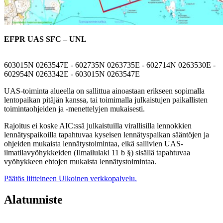
EFPR UAS SFC – UNL
603015N 0263547E - 602735N 0263735E - 602714N 0263530E -
602954N 0263342E - 603015N 0263547E
UAS-toiminta alueella on sallittua ainoastaan erikseen sopimalla
lentopaikan pitäjän kanssa, tai toimimalla julkaistujen paikallisten
toimintaohjeiden ja -menettelyjen mukaisesti.
Rajoitus ei koske AIC:ssä julkaistuilla virallisilla lennokkien
lennätyspaikoilla tapahtuvaa kyseisen lennätyspaikan sääntöjen ja
ohjeiden mukaista lennätystoimintaa, eikä sallivien UAS-
ilmatilavyöhykkeiden (Ilmailulaki 11 b §) sisällä tapahtuvaa
vyöhykkeen ehtojen mukaista lennätystoimintaa.
Päätös liitteineen
Ulkoinen verkkopalvelu.
Alatunniste