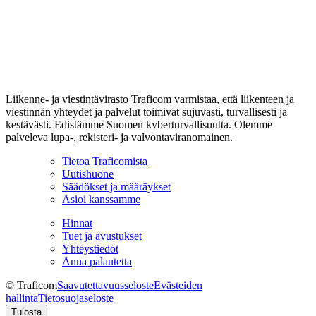
Liikenne- ja viestintävirasto Traficom varmistaa, että liikenteen ja
viestinnän yhteydet ja palvelut toimivat sujuvasti, turvallisesti ja
kestävästi. Edistämme Suomen kyberturvallisuutta. Olemme
palveleva lupa-, rekisteri- ja valvontaviranomainen.
Tietoa Traficomista
Uutishuone
Säädökset ja määräykset
Asioi kanssamme
Hinnat
Tuet ja avustukset
Yhteystiedot
Anna palautetta
© Traficom
Saavutettavuusseloste
Evästeiden
hallinta
Tietosuojaseloste
Tulosta