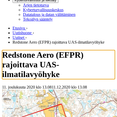
Kyberturvallisuus ja tekoäly
Arjen tietoturva
Kyberturvallisuuskeskus
Datatalous ja datan välittäminen
Tekoälyn sääntely
Etusivu
›
Uutishuone
›
Uutiset
›
Redstone Aero (EFPR) rajoittava UAS-ilmatilavyöhyke
Redstone Aero (EFPR)
rajoittava UAS-
ilmatilavyöhyke
11. joulukuuta 2020 klo 13.08
11.12.2020
klo
13.08