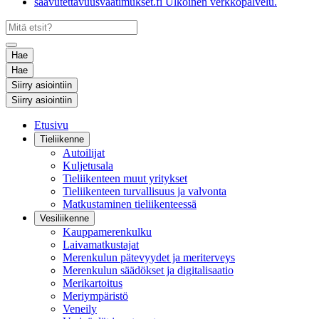
saavutettavuusvaatimukset.fi
Ulkoinen verkkopalvelu.
Hae
Hae
Siirry asiointiin
Siirry asiointiin
Etusivu
Tieliikenne
Autoilijat
Kuljetusala
Tieliikenteen muut yritykset
Tieliikenteen turvallisuus ja valvonta
Matkustaminen tieliikenteessä
Vesiliikenne
Kauppamerenkulku
Laivamatkustajat
Merenkulun pätevyydet ja meriterveys
Merenkulun säädökset ja digitalisaatio
Merikartoitus
Meriympäristö
Veneily