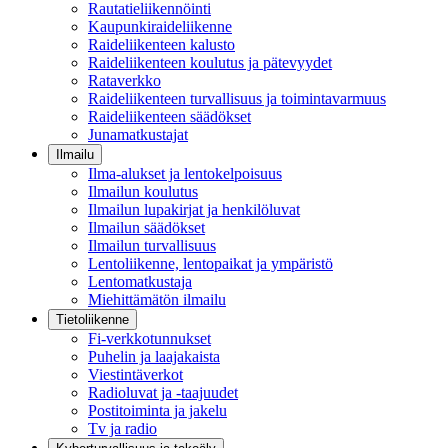
Rautatieliikennöinti
Kaupunkiraideliikenne
Raideliikenteen kalusto
Raideliikenteen koulutus ja pätevyydet
Rataverkko
Raideliikenteen turvallisuus ja toimintavarmuus
Raideliikenteen säädökset
Junamatkustajat
Ilmailu
Ilma-alukset ja lentokelpoisuus
Ilmailun koulutus
Ilmailun lupakirjat ja henkilöluvat
Ilmailun säädökset
Ilmailun turvallisuus
Lentoliikenne, lentopaikat ja ympäristö
Lentomatkustaja
Miehittämätön ilmailu
Tietoliikenne
Fi-verkkotunnukset
Puhelin ja laajakaista
Viestintäverkot
Radioluvat ja -taajuudet
Postitoiminta ja jakelu
Tv ja radio