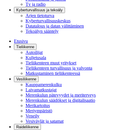
Tv ja radio
Kyberturvallisuus ja tekoäly
Arjen tietoturva
Kyberturvallisuuskeskus
Datatalous ja datan välittäminen
Tekoälyn sääntely
Etusivu
Tieliikenne
Autoilijat
Kuljetusala
Tieliikenteen muut yritykset
Tieliikenteen turvallisuus ja valvonta
Matkustaminen tieliikenteessä
Vesiliikenne
Kauppamerenkulku
Laivamatkustajat
Merenkulun pätevyydet ja meriterveys
Merenkulun säädökset ja digitalisaatio
Merikartoitus
Meriympäristö
Veneily
Vesiväylät ja satamat
Raideliikenne