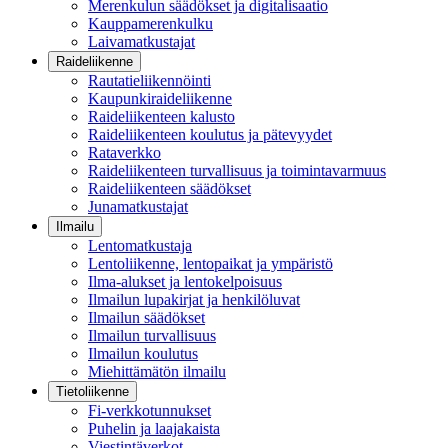
Merenkulun säädökset ja digitalisaatio
Kauppamerenkulku
Laivamatkustajat
Raideliikenne
Rautatieliikennöinti
Kaupunkiraideliikenne
Raideliikenteen kalusto
Raideliikenteen koulutus ja pätevyydet
Rataverkko
Raideliikenteen turvallisuus ja toimintavarmuus
Raideliikenteen säädökset
Junamatkustajat
Ilmailu
Lentomatkustaja
Lentoliikenne, lentopaikat ja ympäristö
Ilma-alukset ja lentokelpoisuus
Ilmailun lupakirjat ja henkilöluvat
Ilmailun säädökset
Ilmailun turvallisuus
Ilmailun koulutus
Miehittämätön ilmailu
Tietoliikenne
Fi-verkkotunnukset
Puhelin ja laajakaista
Viestintäverkot