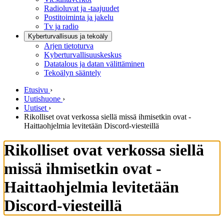
Radioluvat ja -taajuudet
Postitoiminta ja jakelu
Tv ja radio
Kyberturvallisuus ja tekoäly
Arjen tietoturva
Kyberturvallisuuskeskus
Datatalous ja datan välittäminen
Tekoälyn sääntely
Etusivu
›
Uutishuone
›
Uutiset
›
Rikolliset ovat verkossa siellä missä ihmisetkin ovat -
Haittaohjelmia levitetään Discord-viesteillä
Rikolliset ovat verkossa siellä
missä ihmisetkin ovat -
Haittaohjelmia levitetään
Discord-viesteillä