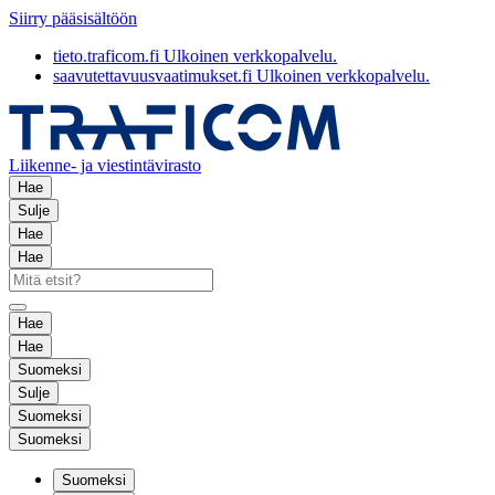
Siirry pääsisältöön
tieto.traficom.fi
Ulkoinen verkkopalvelu.
saavutettavuusvaatimukset.fi
Ulkoinen verkkopalvelu.
Liikenne- ja viestintävirasto
Hae
Sulje
Hae
Hae
Hae
Hae
Suomeksi
Sulje
Suomeksi
Suomeksi
Suomeksi