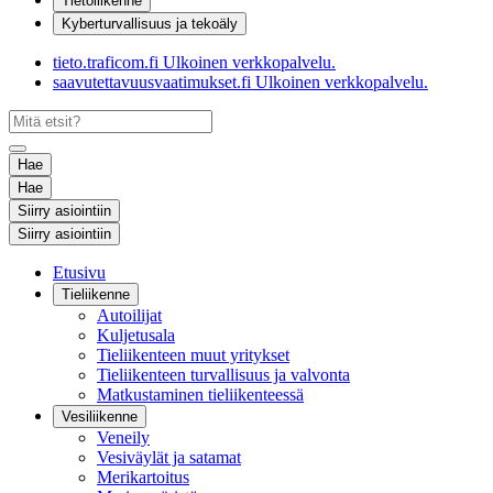
Tietoliikenne
Kyberturvallisuus ja tekoäly
tieto.traficom.fi
Ulkoinen verkkopalvelu.
saavutettavuusvaatimukset.fi
Ulkoinen verkkopalvelu.
Hae
Hae
Siirry asiointiin
Siirry asiointiin
Etusivu
Tieliikenne
Autoilijat
Kuljetusala
Tieliikenteen muut yritykset
Tieliikenteen turvallisuus ja valvonta
Matkustaminen tieliikenteessä
Vesiliikenne
Veneily
Vesiväylät ja satamat
Merikartoitus