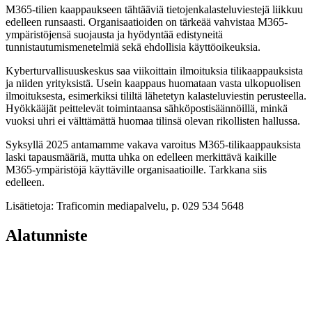
M365-tilien kaappaukseen tähtääviä tietojenkalasteluviestejä liikkuu
edelleen runsaasti. Organisaatioiden on tärkeää vahvistaa M365-
ympäristöjensä suojausta ja hyödyntää edistyneitä
tunnistautumismenetelmiä sekä ehdollisia käyttöoikeuksia.
Kyberturvallisuuskeskus saa viikoittain ilmoituksia tilikaappauksista
ja niiden yrityksistä. Usein kaappaus huomataan vasta ulkopuolisen
ilmoituksesta, esimerkiksi tililtä lähetetyn kalasteluviestin perusteella.
Hyökkääjät peittelevät toimintaansa sähköpostisäännöillä, minkä
vuoksi uhri ei välttämättä huomaa tilinsä olevan rikollisten hallussa.
Syksyllä 2025 antamamme vakava varoitus M365-tilikaappauksista
laski tapausmääriä, mutta uhka on edelleen merkittävä kaikille
M365-ympäristöjä käyttäville organisaatioille. Tarkkana siis
edelleen.
Lisätietoja: Traficomin mediapalvelu, p. 029 534 5648
Alatunniste