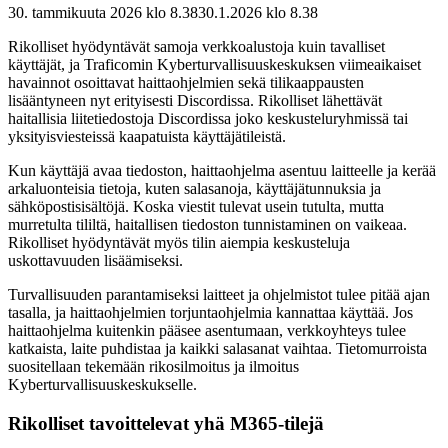
30. tammikuuta 2026 klo 8.38
30.1.2026
klo
8.38
Rikolliset hyödyntävät samoja verkkoalustoja kuin tavalliset
käyttäjät, ja Traficomin Kyberturvallisuuskeskuksen viimeaikaiset
havainnot osoittavat haittaohjelmien sekä tilikaappausten
lisääntyneen nyt erityisesti Discordissa. Rikolliset lähettävät
haitallisia liitetiedostoja Discordissa joko keskusteluryhmissä tai
yksityisviesteissä kaapatuista käyttäjätileistä.
Kun käyttäjä avaa tiedoston, haittaohjelma asentuu laitteelle ja kerää
arkaluonteisia tietoja, kuten salasanoja, käyttäjätunnuksia ja
sähköpostisisältöjä. Koska viestit tulevat usein tutulta, mutta
murretulta tililtä, haitallisen tiedoston tunnistaminen on vaikeaa.
Rikolliset hyödyntävät myös tilin aiempia keskusteluja
uskottavuuden lisäämiseksi.
Turvallisuuden parantamiseksi laitteet ja ohjelmistot tulee pitää ajan
tasalla, ja haittaohjelmien torjuntaohjelmia kannattaa käyttää. Jos
haittaohjelma kuitenkin pääsee asentumaan, verkkoyhteys tulee
katkaista, laite puhdistaa ja kaikki salasanat vaihtaa. Tietomurroista
suositellaan tekemään rikosilmoitus ja ilmoitus
Kyberturvallisuuskeskukselle.
Rikolliset tavoittelevat yhä M365-tilejä