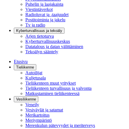
Puhelin ja laajakaista
Viestintäverkot
Radioluvat ja -taajuudet
Postitoiminta ja jakelu
Tv ja radio
Kyberturvallisuus ja tekoäly
Arjen tietoturva
Kyberturvallisuuskeskus
Datatalous ja datan välittäminen
Tekoälyn sääntely
Etusivu
Tieliikenne
Autoilijat
Kuljetusala
Tieliikenteen muut yritykset
Tieliikenteen turvallisuus ja valvonta
Matkustaminen tieliikenteessä
Vesiliikenne
Veneily
Vesiväylät ja satamat
Merikartoitus
Meriympäristö
Merenkulun pätevyydet ja meriterveys