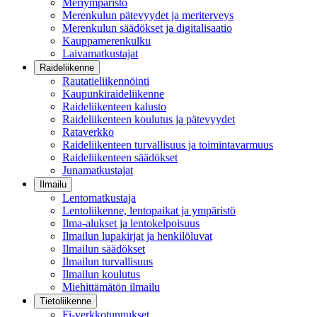
Meriympäristö
Merenkulun pätevyydet ja meriterveys
Merenkulun säädökset ja digitalisaatio
Kauppamerenkulku
Laivamatkustajat
Raideliikenne
Rautatieliikennöinti
Kaupunkiraideliikenne
Raideliikenteen kalusto
Raideliikenteen koulutus ja pätevyydet
Rataverkko
Raideliikenteen turvallisuus ja toimintavarmuus
Raideliikenteen säädökset
Junamatkustajat
Ilmailu
Lentomatkustaja
Lentoliikenne, lentopaikat ja ympäristö
Ilma-alukset ja lentokelpoisuus
Ilmailun lupakirjat ja henkilöluvat
Ilmailun säädökset
Ilmailun turvallisuus
Ilmailun koulutus
Miehittämätön ilmailu
Tietoliikenne
Fi-verkkotunnukset