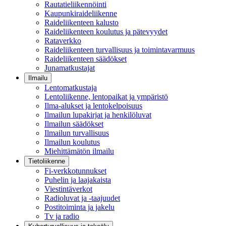
Rautatieliikennöinti
Kaupunkiraideliikenne
Raideliikenteen kalusto
Raideliikenteen koulutus ja pätevyydet
Rataverkko
Raideliikenteen turvallisuus ja toimintavarmuus
Raideliikenteen säädökset
Junamatkustajat
Ilmailu
Lentomatkustaja
Lentoliikenne, lentopaikat ja ympäristö
Ilma-alukset ja lentokelpoisuus
Ilmailun lupakirjat ja henkilöluvat
Ilmailun säädökset
Ilmailun turvallisuus
Ilmailun koulutus
Miehittämätön ilmailu
Tietoliikenne
Fi-verkkotunnukset
Puhelin ja laajakaista
Viestintäverkot
Radioluvat ja -taajuudet
Postitoiminta ja jakelu
Tv ja radio