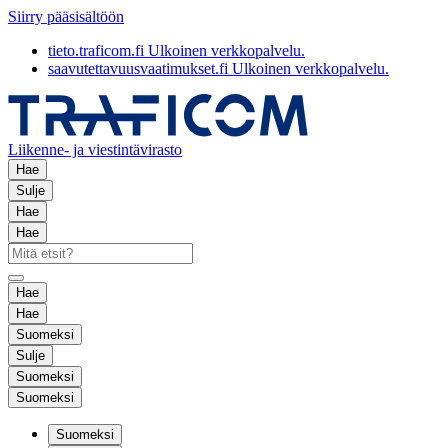
Siirry pääsisältöön
tieto.traficom.fi
Ulkoinen verkkopalvelu.
saavutettavuusvaatimukset.fi
Ulkoinen verkkopalvelu.
Liikenne- ja viestintävirasto
Hae
Sulje
Hae
Hae
Hae
Hae
Suomeksi
Sulje
Suomeksi
Suomeksi
Suomeksi