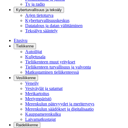
Tv ja radio
Kyberturvallisuus ja tekoäly
Arjen tietoturva
Kyberturvallisuuskeskus
Datatalous ja datan välittäminen
Tekoälyn sääntely
Etusivu
Tieliikenne
Autoilijat
Kuljetusala
Tieliikenteen muut yritykset
Tieliikenteen turvallisuus ja valvonta
Matkustaminen tieliikenteessä
Vesiliikenne
Veneily
Vesiväylät ja satamat
Merikartoitus
Meriympäristö
Merenkulun pätevyydet ja meriterveys
Merenkulun säädökset ja digitalisaatio
Kauppamerenkulku
Laivamatkustajat
Raideliikenne