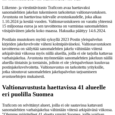
Liikenne- ja viestintävirasto Traficom avaa haettavaksi
sanomalehtien jakelun tukemiseen tarkoitetun valtionavustuksen.
Avustusta on haettavissa tulevalle avustuskaudelle, joka alkaa
1.10.2024 ja kestää vuoden. Valtionavustukseen on varattu yhteensä
15 miljoonaa euroa ja sen tavoitteena on varmistaa sanomalehtien
viisipäiväinen jakelu koko maassa. Hakuaika päättyy 14.6.2024.
Postilain muutoksen myötä syksyllä 2023 Postin yleispalvelun
kirjeiden jakeluvelvoite väheni kolmipäiväiseksi. Valtionavustuksen
tavoitteena on säilyttää sanomalehtien jakelu vähintään viitenä
arkipäivänä viikossa myös niillä alueilla, joilla ei ole tarjolla kattavaa
varhaisjakelua. Avustusta myönnetään sanomalehtien jakeluun näillä
alueilla tiistaisin ja torstaisin, jolloin ei ole yleispalveluun kuuluvaa
postinjakeluvelvoitetta. Valtionavustus on tarkoitettu yrityksille,
jotka sitoutuvat sanomalehtien jakelupalvelun tarjoamiseen
avustusehtojen mukaisesti.
Valtionavustusta haettavissa 41 alueelle
eri puolilla Suomea
Traficom on selvittänyt alueet, joilla ei ole saatavissa kattavasti
sanomalehtien varhaisjakelua vähintään viitenä arkipäivänä viikossa.
"Olemme määritelleet 41 aluetta ympäri Suomea, joille voidaan