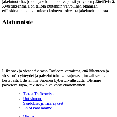
jakelutuotteita, joiden jakeluhinta on vapaasti yrityksen päätettävissä.
Avustuksensaaja on tällöin kuitenkin velvollinen pitämään
erilliskirjanpitoa avustuksen kohteena olevasta jakelutoiminnasta.
Alatunniste
Liikenne- ja viestintävirasto Traficom varmistaa, että liikenteen ja
viestinnän yhteydet ja palvelut toimivat sujuvasti, turvallisesti ja
kestävästi. Edistämme Suomen kyberturvallisuutta. Olemme
palveleva lupa-, rekisteri- ja valvontaviranomainen.
Tietoa Traficomista
Uutishuone
Säädökset ja määräykset
Asioi kanssamme
Hinnat