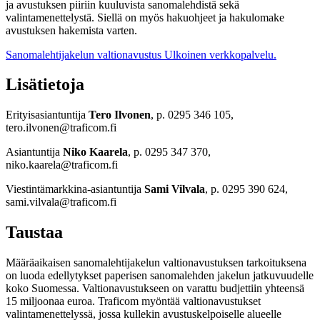
ja avustuksen piiriin kuuluvista sanomalehdistä sekä
valintamenettelystä. Siellä on myös hakuohjeet ja hakulomake
avustuksen hakemista varten.
Sanomalehtijakelun valtionavustus
Ulkoinen verkkopalvelu.
Lisätietoja
Erityisasiantuntija
Tero Ilvonen
, p. 0295 346 105,
tero.ilvonen@traficom.fi
Asiantuntija
Niko Kaarela
, p. 0295 347 370,
niko.kaarela@traficom.fi
Viestintämarkkina-asiantuntija
Sami Vilvala
, p. 0295 390 624,
sami.vilvala@traficom.fi
Taustaa
Määräaikaisen sanomalehtijakelun valtionavustuksen tarkoituksena
on luoda edellytykset paperisen sanomalehden jakelun jatkuvuudelle
koko Suomessa. Valtionavustukseen on varattu budjettiin yhteensä
15 miljoonaa euroa. Traficom myöntää valtionavustukset
valintamenettelyssä, jossa kullekin avustuskelpoiselle alueelle