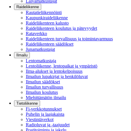
Laivamatkustajat
Raideliikenne
Rautatieliikennöinti
Kaupunkiraideliikenne
Raideliikenteen kalusto
Raideliikenteen koulutus ja pätevyydet
Rataverkko
Raideliikenteen turvallisuus ja toimintavarmuus
Raideliikenteen säädökset
Junamatkustajat
Ilmailu
Lentomatkustaja
Lentoliikenne, lentopaikat ja ympäristö
Ilma-alukset ja lentokelpoisuus
Ilmailun lupakirjat ja henkilöluvat
Ilmailun säädökset
Ilmailun turvallisuus
Ilmailun koulutus
Miehittämätön ilmailu
Tietoliikenne
Fi-verkkotunnukset
Puhelin ja laajakaista
Viestintäverkot
Radioluvat ja -taajuudet
Postitoiminta ja jakelu