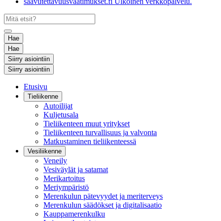
saavutettavuusvaatimukset.fi
Ulkoinen verkkopalvelu.
Hae
Hae
Siirry asiointiin
Siirry asiointiin
Etusivu
Tieliikenne
Autoilijat
Kuljetusala
Tieliikenteen muut yritykset
Tieliikenteen turvallisuus ja valvonta
Matkustaminen tieliikenteessä
Vesiliikenne
Veneily
Vesiväylät ja satamat
Merikartoitus
Meriympäristö
Merenkulun pätevyydet ja meriterveys
Merenkulun säädökset ja digitalisaatio
Kauppamerenkulku