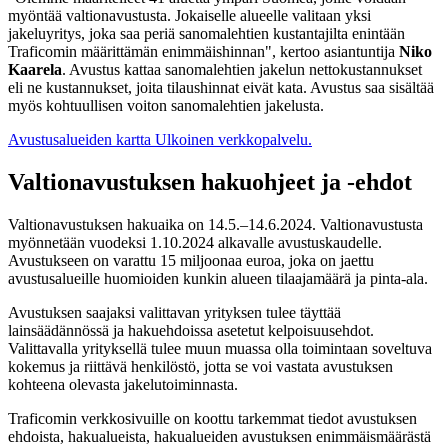
myöntää valtionavustusta. Jokaiselle alueelle valitaan yksi
jakeluyritys, joka saa periä sanomalehtien kustantajilta enintään
Traficomin määrittämän enimmäishinnan", kertoo asiantuntija
Niko
Kaarela
. Avustus kattaa sanomalehtien jakelun nettokustannukset
eli ne kustannukset, joita tilaushinnat eivät kata. Avustus saa sisältää
myös kohtuullisen voiton sanomalehtien jakelusta.
Avustusalueiden kartta
Ulkoinen verkkopalvelu.
Valtionavustuksen hakuohjeet ja -ehdot
Valtionavustuksen hakuaika on 14.5.–14.6.2024. Valtionavustusta
myönnetään vuodeksi 1.10.2024 alkavalle avustuskaudelle.
Avustukseen on varattu 15 miljoonaa euroa, joka on jaettu
avustusalueille huomioiden kunkin alueen tilaajamäärä ja pinta-ala.
Avustuksen saajaksi valittavan yrityksen tulee täyttää
lainsäädännössä ja hakuehdoissa asetetut kelpoisuusehdot.
Valittavalla yrityksellä tulee muun muassa olla toimintaan soveltuva
kokemus ja riittävä henkilöstö, jotta se voi vastata avustuksen
kohteena olevasta jakelutoiminnasta.
Traficomin verkkosivuille on koottu tarkemmat tiedot avustuksen
ehdoista, hakualueista, hakualueiden avustuksen enimmäismäärästä