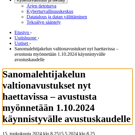
Kyberturvallisuus ja tekoäly
Arjen tietoturva
Kyberturvallisuuskeskus
Datatalous ja datan välittäminen
Tekoälyn sääntely
Etusivu
›
Uutishuone
›
Uutiset
›
Sanomalehtijakelun valtionavustukset nyt haettavissa –
avustusta myönnetään 1.10.2024 käynnistyvälle
avustuskaudelle
Sanomalehtijakelun
valtionavustukset nyt
haettavissa – avustusta
myönnetään 1.10.2024
käynnistyvälle avustuskaudelle
15. toukokuuta 2024 klo 8.25
15.5.2024
klo
8.25