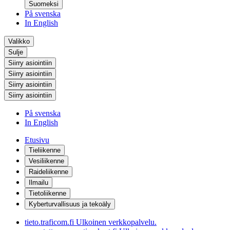
Suomeksi
På svenska
In English
Valikko
Sulje
Siirry asiointiin
Siirry asiointiin
Siirry asiointiin
Siirry asiointiin
På svenska
In English
Etusivu
Tieliikenne
Vesiliikenne
Raideliikenne
Ilmailu
Tietoliikenne
Kyberturvallisuus ja tekoäly
tieto.traficom.fi
Ulkoinen verkkopalvelu.