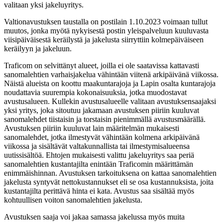
valitaan yksi jakeluyritys.
Valtionavustuksen taustalla on postilain 1.10.2023 voimaan tullut
muutos, jonka myötä nykyisestä postin yleispalveluun kuuluvasta
viisipäiväisestä keräilystä ja jakelusta siirryttiin kolmepäiväiseen
keräilyyn ja jakeluun.
Traficom on selvittänyt alueet, joilla ei ole saatavissa kattavasti
sanomalehtien varhaisjakelua vähintään viitenä arkipäivänä viikossa.
Näistä alueista on koottu maakuntarajoja ja Lapin osalta kuntarajoja
noudattavia suurempia kokonaisuuksia, jotka muodostavat
avustusalueen. Kullekin avustusalueelle valitaan avustuksensaajaksi
yksi yritys, joka sitoutuu jakamaan avustuksen piiriin kuuluvat
sanomalehdet tiistaisin ja torstaisin pienimmällä avustusmäärällä.
Avustuksen piiriin kuuluvat lain määritelmän mukaisesti
sanomalehdet, jotka ilmestyvät vähintään kolmena arkipäivänä
viikossa ja sisältävät valtakunnallista tai ilmestymisalueensa
uutissisältöä. Ehtojen mukaisesti valittu jakeluyritys saa periä
sanomalehtien kustantajilta enintään Traficomin määrittämän
enimmäishinnan. Avustuksen tarkoituksena on kattaa sanomalehtien
jakelusta syntyvät nettokustannukset eli se osa kustannuksista, joita
kustantajilta perittävä hinta ei kata. Avustus saa sisältää myös
kohtuullisen voiton sanomalehtien jakelusta.
Avustuksen saaja voi jakaa samassa jakelussa myös muita