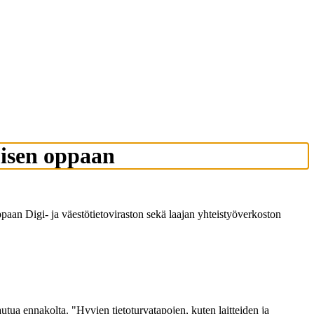
umisen oppaan
ppaan Digi- ja väestötietoviraston sekä laajan yhteistyöverkoston
utua ennakolta. "Hyvien tietoturvatapojen, kuten laitteiden ja