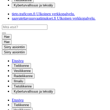
Tietoliikenne
Kyberturvallisuus ja tekoäly
tieto.traficom.fi
Ulkoinen verkkopalvelu.
saavutettavuusvaatimukset.fi
Ulkoinen verkkopalvelu.
Hae
Hae
Siirry asiointiin
Siirry asiointiin
Etusivu
Tieliikenne
Vesiliikenne
Raideliikenne
Ilmailu
Tietoliikenne
Kyberturvallisuus ja tekoäly
Etusivu
Tieliikenne