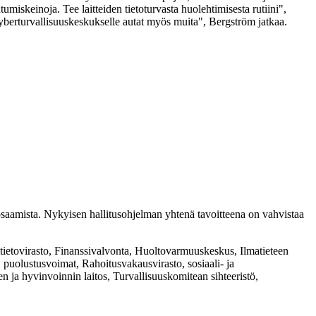
umiskeinoja. Tee laitteiden tietoturvasta huolehtimisesta rutiini",
Kyberturvallisuuskeskukselle autat myös muita", Bergström jatkaa.
saamista. Nykyisen hallitusohjelman yhtenä tavoitteena on vahvistaa
ötietovirasto, Finanssivalvonta, Huoltovarmuuskeskus, Ilmatieteen
iö, puolustusvoimat, Rahoitusvakausvirasto, sosiaali- ja
 ja hyvinvoinnin laitos, Turvallisuuskomitean sihteeristö,