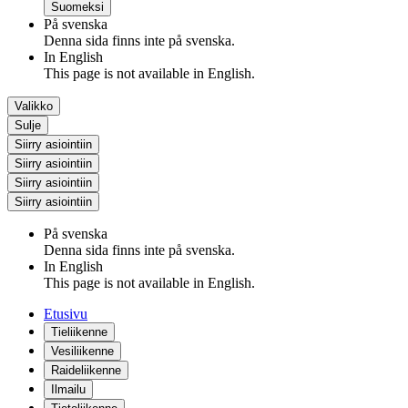
Suomeksi
På svenska
Denna sida finns inte på svenska.
In English
This page is not available in English.
Valikko
Sulje
Siirry asiointiin
Siirry asiointiin
Siirry asiointiin
Siirry asiointiin
På svenska
Denna sida finns inte på svenska.
In English
This page is not available in English.
Etusivu
Tieliikenne
Vesiliikenne
Raideliikenne
Ilmailu