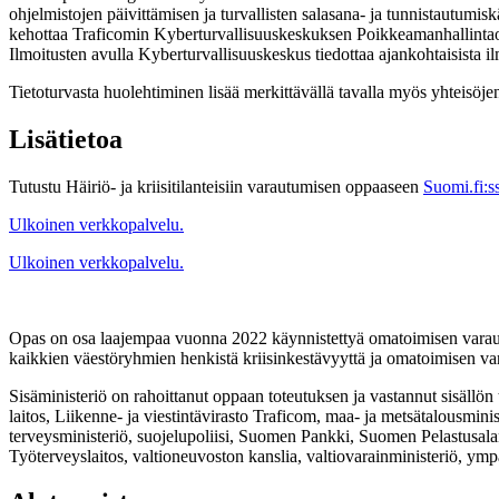
ohjelmistojen päivittämisen ja turvallisten salasana- ja tunnistautumisk
kehottaa Traficomin Kyberturvallisuuskeskuksen Poikkeamanhallintao
Ilmoitusten avulla Kyberturvallisuuskeskus tiedottaa ajankohtaisista i
Tietoturvasta huolehtiminen lisää merkittävällä tavalla myös yhteisöjen
Lisätietoa
Tutustu Häiriö- ja kriisitilanteisiin varautumisen oppaaseen
Suomi.fi:s
Ulkoinen verkkopalvelu.
Ulkoinen verkkopalvelu.
Opas on osa laajempaa vuonna 2022 käynnistettyä omatoimisen varautu
kaikkien väestöryhmien henkistä kriisinkestävyyttä ja omatoimisen v
Sisäministeriö on rahoittanut oppaan toteutuksen ja vastannut sisällö
laitos, Liikenne- ja viestintävirasto Traficom, maa- ja metsätalousminist
terveysministeriö, suojelupoliisi, Suomen Pankki, Suomen Pelastusala
Työterveyslaitos, valtioneuvoston kanslia, valtiovarainministeriö, ympä