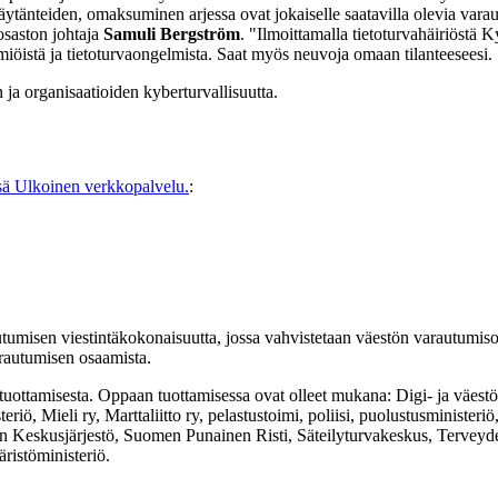
äytänteiden, omaksuminen arjessa ovat jokaiselle saatavilla olevia varaut
saston johtaja
Samuli Bergström
. "Ilmoittamalla tietoturvahäiriöstä 
lmiöistä ja tietoturvaongelmista. Saat myös neuvoja omaan tilanteeseesi.
 ja organisaatioiden kyberturvallisuutta.
sä
Ulkoinen verkkopalvelu.
:
misen viestintäkokonaisuutta, jossa vahvistetaan väestön varautumiso
arautumisen osaamista.
n tuottamisesta. Oppaan tuottamisessa ovat olleet mukana: Digi- ja väest
eriö, Mieli ry, Marttaliitto ry, pelastustoimi, poliisi, puolustusminister
n Keskusjärjestö, Suomen Punainen Risti, Säteilyturvakeskus, Terveyden
ristöministeriö.