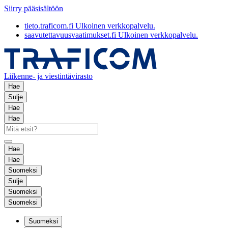
Siirry pääsisältöön
tieto.traficom.fi
Ulkoinen verkkopalvelu.
saavutettavuusvaatimukset.fi
Ulkoinen verkkopalvelu.
Liikenne- ja viestintävirasto
Hae
Sulje
Hae
Hae
Hae
Hae
Suomeksi
Sulje
Suomeksi
Suomeksi
Suomeksi