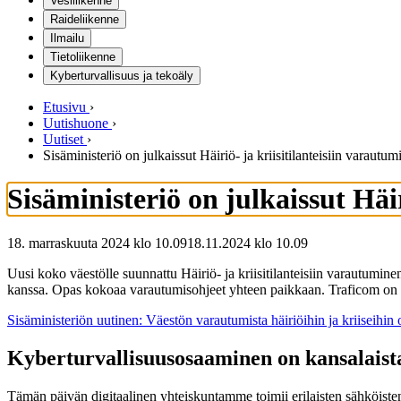
Vesiliikenne
Raideliikenne
Ilmailu
Tietoliikenne
Kyberturvallisuus ja tekoäly
Etusivu
›
Uutishuone
›
Uutiset
›
Sisäministeriö on julkaissut Häiriö- ja kriisitilanteisiin varautu
Sisäministeriö on julkaissut Häi
18. marraskuuta 2024 klo 10.09
18.11.2024
klo
10.09
Uusi koko väestölle suunnattu Häiriö- ja kriisitilanteisiin varautumine
kanssa. Opas kokoaa varautumisohjeet yhteen paikkaan. Traficom on 
Sisäministeriön uutinen: Väestön varautumista häiriöihin ja kriiseihin 
Kyberturvallisuusosaaminen on kansalaist
Tämän päivän digitaalinen yhteiskuntamme toimii erilaisten sähköisten 