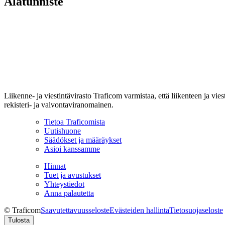
Alatunniste
Liikenne- ja viestintävirasto Traficom varmistaa, että liikenteen ja vi
rekisteri- ja valvontaviranomainen.
Tietoa Traficomista
Uutishuone
Säädökset ja määräykset
Asioi kanssamme
Hinnat
Tuet ja avustukset
Yhteystiedot
Anna palautetta
© Traficom
Saavutettavuusseloste
Evästeiden hallinta
Tietosuojaseloste
Tulosta