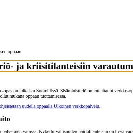
misen oppaan
riö- ja kriisitilanteisiin varaut
n -opas on julkaistu Suomi.fissä. Sisäministeriö on toteuttanut verkko-o
ollut mukana oppaan tuottamisessa.
ohjeistetaan uudella oppaalla
Ulkoinen verkkopalvelu.
aito
palvelujen varassa. Kyberturvallisuuden häiriötilanteisiin on hyvä vara