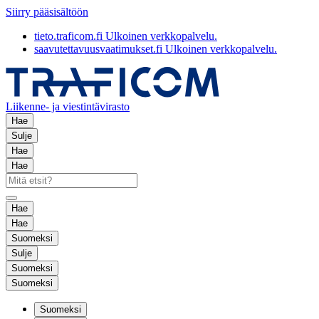
Siirry pääsisältöön
tieto.traficom.fi
Ulkoinen verkkopalvelu.
saavutettavuusvaatimukset.fi
Ulkoinen verkkopalvelu.
Liikenne- ja viestintävirasto
Hae
Sulje
Hae
Hae
Hae
Hae
Suomeksi
Sulje
Suomeksi
Suomeksi
Suomeksi