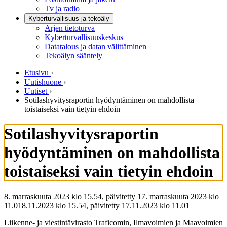
Tv ja radio
Kyberturvallisuus ja tekoäly
Arjen tietoturva
Kyberturvallisuuskeskus
Datatalous ja datan välittäminen
Tekoälyn sääntely
Etusivu
›
Uutishuone
›
Uutiset
›
Sotilashyvitysraportin hyödyntäminen on mahdollista
toistaiseksi vain tietyin ehdoin
Sotilashyvitysraportin
hyödyntäminen on mahdollista
toistaiseksi vain tietyin ehdoin
8. marraskuuta 2023 klo 15.54, päivitetty 17. marraskuuta 2023 klo
11.01
8.11.2023
klo
15.54
,
päivitetty
17.11.2023
klo
11.01
Liikenne- ja viestintävirasto Traficomin, Ilmavoimien ja Maavoimien