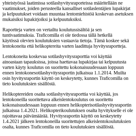
yhteistyössä laatimissa sotilashyvitysraporteissa määritellään ne
vaatimukset, joiden perusteella kansalliset sotilaslentäjien lupakirjat
ja kelpuutukset voidaan muuntaa lentomiehistöä koskevan asetuksen
mukaisiksi lupakirjoiksi ja kelpuutuksiksi.
Raportteja varten on vertailtu koulutussisältöä ja sen
tuntivaatimuksia. Traficomilla ei ole tiedossa tällä hetkellä
käytössä olevien koulutuksien vastaavia tietoja. Tämä koskee sekä
lentokoneita että helikoptereita varten laadittuja hyvitysraportteja.
Lentokoneita koskevaa sotilashyvitysraporttia voi käyttää
ainoastaan tapauksissa, joissa haettavaa lupakirjaa tai kelpuutusta
varten käyty koulutus on suoritettu kokonaisuudessaan loppuun
ennen lentokonesotilashyvitysraportin julkaisua 1.1.2014. Muilta
osin hyvitysraportin käyttö on keskeytetty, kunnes Traficomilla on
tieto koulutuksien sisällöstä.
Helikoptereiden osalta sotilashyvitysraporttia voi käyttää, jos
lentokoneilla suoritettava alkeislentokoulutus on suoritettu
kokonaisuudessaan loppuun ennen helikopterisotilashyvitysraportin
julkaisua 1.4.2021. Helikopterikoulutuksen osalta hyvitykselle ei ole
rajoittavaa päivämäärää. Hyvitysraportin käyttö on keskeytetty
1.4.2021 jälkeen lentokoneilla suoritettujen alkeislentokoulutuksien
osalta, kunnes Traficomilla on tieto koulutuksien sisällöstä.