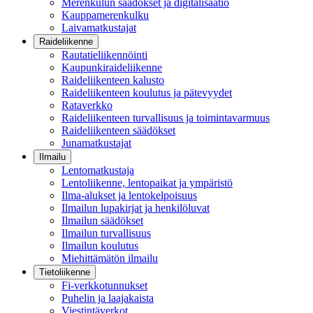
Merenkulun säädökset ja digitalisaatio
Kauppamerenkulku
Laivamatkustajat
Raideliikenne
Rautatieliikennöinti
Kaupunkiraideliikenne
Raideliikenteen kalusto
Raideliikenteen koulutus ja pätevyydet
Rataverkko
Raideliikenteen turvallisuus ja toimintavarmuus
Raideliikenteen säädökset
Junamatkustajat
Ilmailu
Lentomatkustaja
Lentoliikenne, lentopaikat ja ympäristö
Ilma-alukset ja lentokelpoisuus
Ilmailun lupakirjat ja henkilöluvat
Ilmailun säädökset
Ilmailun turvallisuus
Ilmailun koulutus
Miehittämätön ilmailu
Tietoliikenne
Fi-verkkotunnukset
Puhelin ja laajakaista
Viestintäverkot