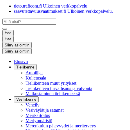
tieto.traficom.fi
Ulkoinen verkkopalvelu.
saavutettavuusvaatimukset.fi
Ulkoinen verkkopalvelu.
Hae
Hae
Siirry asiointiin
Siirry asiointiin
Etusivu
Tieliikenne
Autoilijat
Kuljetusala
Tieliikenteen muut yritykset
Tieliikenteen turvallisuus ja valvonta
Matkustaminen tieliikenteessä
Vesiliikenne
Veneily
Vesiväylät ja satamat
Merikartoitus
Meriympäristö
Merenkulun pätevyydet ja meriterveys