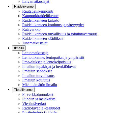
Laivamatkustajat
Raideliikenne
Rautatieliikennöinti
Kaupunkiraideliikenne
Raideliikenteen kalusto
Raideliikenteen koulutus ja pätevyydet
Rataverkko
Raideliikenteen turvallisuus ja toimintavarmuus
Raideliikenteen säädökset
Junamatkustajat
Ilmailu
Lentomatkustaja
Lentoliikenne, lentopaikat ja ympäristö
Ilma-alukset ja lentokelpoisuus
Ilmailun lupakirjat ja henkilöluvat
Ilmailun säädökset
Ilmailun turvallisuus
Ilmailun koulutus
Miehittämätön ilmailu
Tietoliikenne
Fi-verkkotunnukset
Puhelin ja laajakaista
Viestintäverkot
Radioluvat ja -taajuudet
Postitoiminta ja jakelu