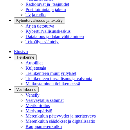
Radioluvat ja -taajuudet
Postitoiminta ja jakelu
Tv ja radio
Kyberturvallisuus ja tekoäly
Arjen tietoturva
Kyberturvallisuuskeskus
Datatalous ja datan välittäminen
Tekoälyn sääntely
Etusivu
Tieliikenne
Autoilijat
Kuljetusala
Tieliikenteen muut yritykset
Tieliikenteen turvallisuus ja valvonta
Matkustaminen tieliikenteessä
Vesiliikenne
Veneily
Vesiväylät ja satamat
Merikartoitus
Meriympäristö
Merenkulun pätevyydet ja meriterveys
Merenkulun säädökset ja digitalisaatio
Kauppamerenkulku