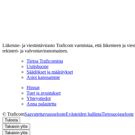
Liikenne- ja viestintävirasto Traficom varmistaa, että liikenteen ja vi
rekisteri- ja valvontaviranomainen.
Tietoa Traficomista
Uutishuone
Säädökset ja määräykset
Asioi kanssamme
Hinnat
Tuet ja avustukset
Yhteystiedot
Anna palautetta
© Traficom
Saavutettavuusseloste
Evästeiden hallinta
Tietosuojaseloste
Tulosta
Takaisin ylös
Takaisin ylös