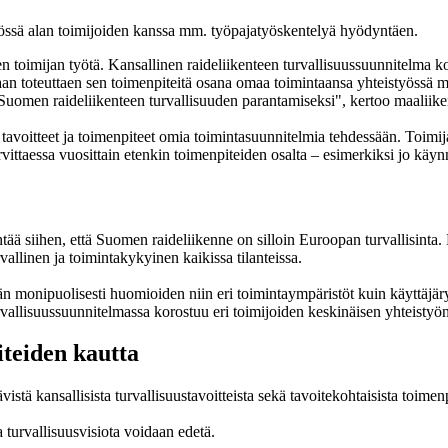
työssä alan toimijoiden kanssa mm. työpajatyöskentelyä hyödyntäen.
 toimijan työtä. Kansallinen raideliikenteen turvallisuussuunnitelma kor
aan toteuttaen sen toimenpiteitä osana omaa toimintaansa yhteistyössä
ta Suomen raideliikenteen turvallisuuden parantamiseksi", kertoo maaliik
tavoitteet ja toimenpiteet omia toimintasuunnitelmia tehdessään. Toimij
vittaessa vuosittain etenkin toimenpiteiden osalta ‒ esimerkiksi jo käynn
tää siihen, että Suomen raideliikenne on silloin Euroopan turvallisinta. 
urvallinen ja toimintakykyinen kaikissa tilanteissa.
mään monipuolisesti huomioiden niin eri toimintaympäristöt kuin käyttäj
 Turvallisuussuunnitelmassa korostuu eri toimijoiden keskinäisen yhteistyö
iteiden kautta
stä kansallisista turvallisuustavoitteista sekä tavoitekohtaisista toimenp
a turvallisuusvisiota voidaan edetä.