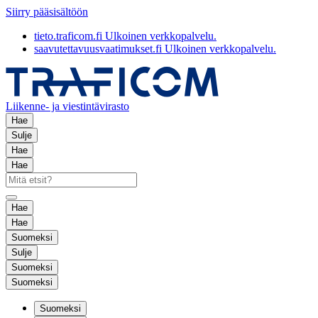
Siirry pääsisältöön
tieto.traficom.fi
Ulkoinen verkkopalvelu.
saavutettavuusvaatimukset.fi
Ulkoinen verkkopalvelu.
Liikenne- ja viestintävirasto
Hae
Sulje
Hae
Hae
Hae
Hae
Suomeksi
Sulje
Suomeksi
Suomeksi
Suomeksi