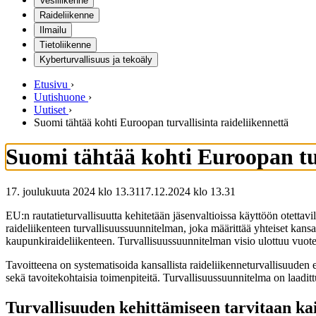
Vesiliikenne
Raideliikenne
Ilmailu
Tietoliikenne
Kyberturvallisuus ja tekoäly
Etusivu
›
Uutishuone
›
Uutiset
›
Suomi tähtää kohti Euroopan turvallisinta raideliikennettä
Suomi tähtää kohti Euroopan tur
17. joulukuuta 2024 klo 13.31
17.12.2024
klo
13.31
EU:n rautatieturvallisuutta kehitetään jäsenvaltioissa käyttöön otetta
raideliikenteen turvallisuussuunnitelman, joka määrittää yhteiset kans
kaupunkiraideliikenteen. Turvallisuussuunnitelman visio ulottuu vuotee
Tavoitteena on systematisoida kansallista raideliikenneturvallisuuden e
sekä tavoitekohtaisia toimenpiteitä. Turvallisuussuunnitelma on laadit
Turvallisuuden kehittämiseen tarvitaan ka