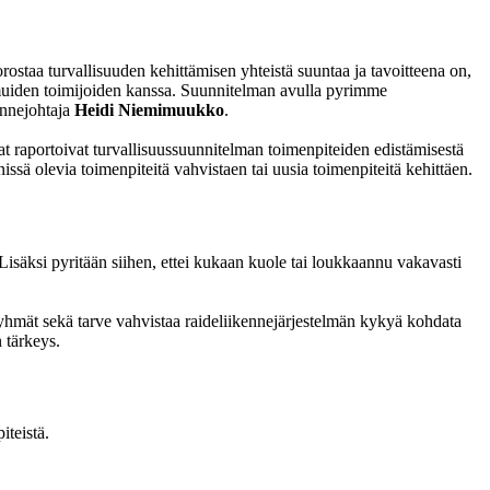
ostaa turvallisuuden kehittämisen yhteistä suuntaa ja tavoitteena on,
 muiden toimijoiden kanssa. Suunnitelman avulla pyrimme
ennejohtaja
Heidi Niemimuukko
.
at raportoivat turvallisuussuunnitelman toimenpiteiden edistämisestä
issä olevia toimenpiteitä vahvistaen tai uusia toimenpiteitä kehittäen.
Lisäksi pyritään siihen, ettei kukaan kuole tai loukkaannu vakavasti
äryhmät sekä tarve vahvistaa raideliikennejärjestelmän kykyä kohdata
n tärkeys.
iteistä.