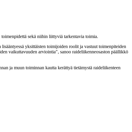
oimenpidettä sekä niihin liittyviä tarkentavia toimia.
lisääntyessä yksittäisten toimijoiden roolit ja vastuut toimenpiteiden
eiden vaikuttavuuden arviointia", sanoo raideliikenneosaston päällikkö
nnan ja muun toiminnan kautta kerättyä tietämystä raideliikenteen