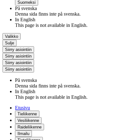
Suomeksi
På svenska
Denna sida finns inte på svenska.
In English
This page is not available in English.
Valikko
Sulje
Siirry asiointiin
Siirry asiointiin
Siirry asiointiin
Siirry asiointiin
På svenska
Denna sida finns inte på svenska.
In English
This page is not available in English.
Etusivu
Tieliikenne
Vesiliikenne
Raideliikenne
Ilmailu