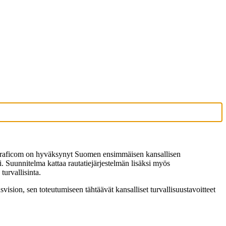
asto Traficom on hyväksynyt Suomen ensimmäisen kansallisen
i. Suunnitelma kattaa rautatiejärjestelmän lisäksi myös
urvallisinta.
vision, sen toteutumiseen tähtäävät kansalliset turvallisuustavoitteet