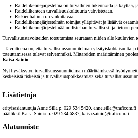
Raideliikennejärjestelmä on turvallinen liikennöidä ja käyttää, ja
Raideliikenteen turvallisuuskulttuuria vahvistetaan.
Riskienhallinta on vaikuttavaa.
Raideliikennejärjestelmän toimijat ylläpitävät ja lisäävät osaami
Raideliikennejärjestelmää uudistetaan turvallisesti ja tietoon per
Turvallisuustavoitteiden toteutumista seurataan niiden alle kuuluvien 
"Tavoitteena on, että turvallisuussuunnitelman yksityiskohtaisuutta ja 
toteuttamisessa tulevat selvemmiksi. Mittareiden määrittäminen puoles
Kaisa Sainio
.
Nyt hyväksytyn turvallisuussuunnitelman määrittämisessä hyödynnettiin
keskeisistä riskeistä ja turvallisuuspoikkeamista sekä turvallisuussuu
Lisätietoja
erityisasiantuntija Anne Silla p. 029 534 5420, anne.silla@traficom.fi
päällikkö Kaisa Sainio p. 029 534 6837, kaisa.sainio@traficom.fi
Alatunniste