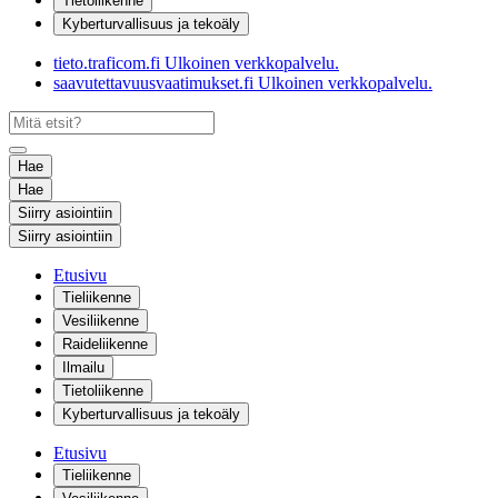
Tietoliikenne
Kyberturvallisuus ja tekoäly
tieto.traficom.fi
Ulkoinen verkkopalvelu.
saavutettavuusvaatimukset.fi
Ulkoinen verkkopalvelu.
Hae
Hae
Siirry asiointiin
Siirry asiointiin
Etusivu
Tieliikenne
Vesiliikenne
Raideliikenne
Ilmailu
Tietoliikenne
Kyberturvallisuus ja tekoäly
Etusivu
Tieliikenne