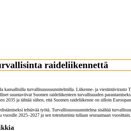
vallisinta raideliikennettä
villa kansallisilla turvallisuussuunnitelmilla. Liikenne- ja viestintävir
alliset suuntaviivat Suomen raideliikenteen turvallisuuden parantamiseks
n 2035 ja tähtää siihen, että Suomen raideliikenne on silloin Euroopan t
distämiseksi tehtävää työtä. Turvallisuussuunnitelma sisältää turvallisuus
tu vuosille 2025‒2027 ja sen toteutumista tullaan seuraamaan vuosittain.
ikkia