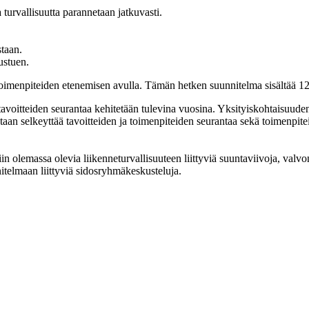
 turvallisuutta parannetaan jatkuvasti.
staan.
ustuen.
toimenpiteiden etenemisen avulla. Tämän hetken suunnitelma sisältää 12 t
tavoitteiden seurantaa kehitetään tulevina vuosina. Yksityiskohtaisuuden 
taan selkeyttää tavoitteiden ja toimenpiteiden seurantaa sekä toimenpit
 olemassa olevia liikenneturvallisuuteen liittyviä suuntaviivoja, valvo
nnitelmaan liittyviä sidosryhmäkeskusteluja.