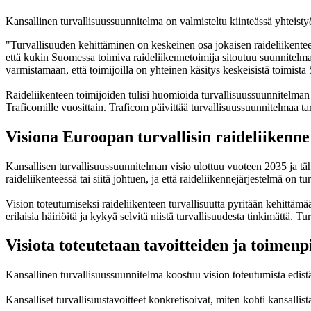
Kansallinen turvallisuussuunnitelma on valmisteltu kiinteässä yhteis
"Turvallisuuden kehittäminen on keskeinen osa jokaisen raideliikenteen
että kukin Suomessa toimiva raideliikennetoimija sitoutuu suunnitelm
varmistamaan, että toimijoilla on yhteinen käsitys keskeisistä toimis
Raideliikenteen toimijoiden tulisi huomioida turvallisuussuunnitelman 
Traficomille vuosittain. Traficom päivittää turvallisuussuunnitelmaa tar
Visiona Euroopan turvallisin raideliikenne
Kansallisen turvallisuussuunnitelman visio ulottuu vuoteen 2035 ja täh
raideliikenteessä tai siitä johtuen, ja että raideliikennejärjestelmä on t
Vision toteutumiseksi raideliikenteen turvallisuutta pyritään kehittä
erilaisia häiriöitä ja kykyä selvitä niistä turvallisuudesta tinkimättä.
Visiota toteutetaan tavoitteiden ja toimenp
Kansallinen turvallisuussuunnitelma koostuu vision toteutumista edistävi
Kansalliset turvallisuustavoitteet konkretisoivat, miten kohti kansallist