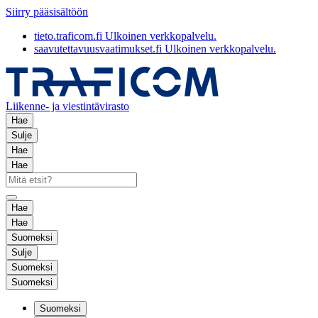
Siirry pääsisältöön
tieto.traficom.fi
Ulkoinen verkkopalvelu.
saavutettavuusvaatimukset.fi
Ulkoinen verkkopalvelu.
Liikenne- ja viestintävirasto
Hae
Sulje
Hae
Hae
Hae
Hae
Suomeksi
Sulje
Suomeksi
Suomeksi
Suomeksi