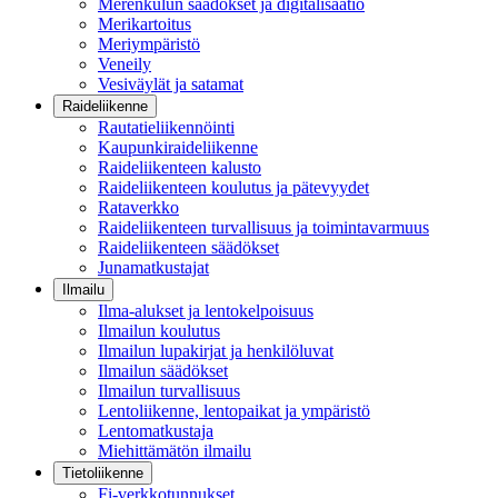
Merenkulun säädökset ja digitalisaatio
Merikartoitus
Meriympäristö
Veneily
Vesiväylät ja satamat
Raideliikenne
Rautatieliikennöinti
Kaupunkiraideliikenne
Raideliikenteen kalusto
Raideliikenteen koulutus ja pätevyydet
Rataverkko
Raideliikenteen turvallisuus ja toimintavarmuus
Raideliikenteen säädökset
Junamatkustajat
Ilmailu
Ilma-alukset ja lentokelpoisuus
Ilmailun koulutus
Ilmailun lupakirjat ja henkilöluvat
Ilmailun säädökset
Ilmailun turvallisuus
Lentoliikenne, lentopaikat ja ympäristö
Lentomatkustaja
Miehittämätön ilmailu
Tietoliikenne
Fi-verkkotunnukset