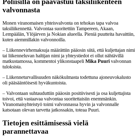
Poliisilla on päävastuu taksiliikenteen
valvonnasta
Monen viranomaisen yhteisvalvonta on tehokas tapa valvoa
taksiliikennettä. Valvontaa suoritettiin Tampereen, Akaan,
Lempäälän, Ylöjärven ja Nokian alueella. Pieniä puutteita havaittiin,
kuten aiemmillakin valvonnoilla.
– Liikennevirhemaksuja määrättiin pääosin siitä, että kuljettajan nimi
tai liikenneluvan haltijan nimi ja yhteystiedot ei ollut nähtävillä
matkustamossa, kommentoi ylikonstaapeli
Mika Puuri
valvonnan
tuloksista.
– Liikenneturvallisuuden näkökulmasta todettuna ajoneuvokalusto
oli pääsääntöisesti hyväkuntoista.
– Valvontaan suhtauduttiin pääosin positiivisesti ja osa kuljettajista
toivoi, että vastaavaa valvontaa suoritettaisiin enemmänkin.
Viranomaisyhteistyö toimi valvonnassa hyvin ja valvonnalle
katsotaan olevan tarvetta jatkossakin, toteaa Puuri.
Tietojen esittämisessä vielä
parannettavaa