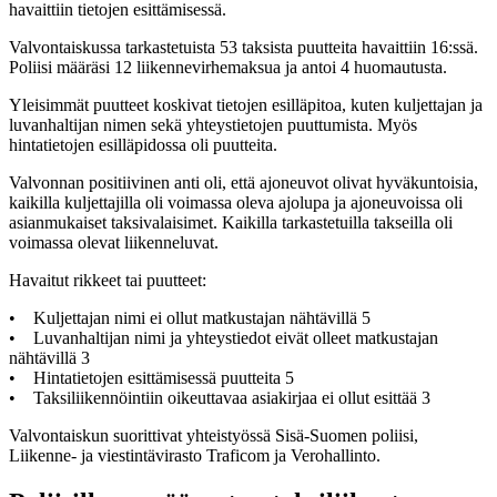
havaittiin tietojen esittämisessä.
Valvontaiskussa tarkastetuista 53 taksista puutteita havaittiin 16:ssä.
Poliisi määräsi 12 liikennevirhemaksua ja antoi 4 huomautusta.
Yleisimmät puutteet koskivat tietojen esilläpitoa, kuten kuljettajan ja
luvanhaltijan nimen sekä yhteystietojen puuttumista. Myös
hintatietojen esilläpidossa oli puutteita.
Valvonnan positiivinen anti oli, että ajoneuvot olivat hyväkuntoisia,
kaikilla kuljettajilla oli voimassa oleva ajolupa ja ajoneuvoissa oli
asianmukaiset taksivalaisimet. Kaikilla tarkastetuilla takseilla oli
voimassa olevat liikenneluvat.
Havaitut rikkeet tai puutteet:
• Kuljettajan nimi ei ollut matkustajan nähtävillä 5
• Luvanhaltijan nimi ja yhteystiedot eivät olleet matkustajan
nähtävillä 3
• Hintatietojen esittämisessä puutteita 5
• Taksiliikennöintiin oikeuttavaa asiakirjaa ei ollut esittää 3
Valvontaiskun suorittivat yhteistyössä Sisä-Suomen poliisi,
Liikenne- ja viestintävirasto Traficom ja Verohallinto.