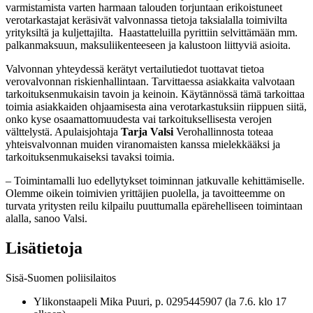
varmistamista varten harmaan talouden torjuntaan erikoistuneet
verotarkastajat keräsivät valvonnassa tietoja taksialalla toimivilta
yrityksiltä ja kuljettajilta. Haastatteluilla pyrittiin selvittämään mm.
palkanmaksuun, maksuliikenteeseen ja kalustoon liittyviä asioita.
Valvonnan yhteydessä kerätyt vertailutiedot tuottavat tietoa
verovalvonnan riskienhallintaan. Tarvittaessa asiakkaita valvotaan
tarkoituksenmukaisin tavoin ja keinoin. Käytännössä tämä tarkoittaa
toimia asiakkaiden ohjaamisesta aina verotarkastuksiin riippuen siitä,
onko kyse osaamattomuudesta vai tarkoituksellisesta verojen
välttelystä. Apulaisjohtaja
Tarja Valsi
Verohallinnosta toteaa
yhteisvalvonnan muiden viranomaisten kanssa mielekkääksi ja
tarkoituksenmukaiseksi tavaksi toimia.
– Toimintamalli luo edellytykset toiminnan jatkuvalle kehittämiselle.
Olemme oikein toimivien yrittäjien puolella, ja tavoitteemme on
turvata yritysten reilu kilpailu puuttumalla epärehelliseen toimintaan
alalla, sanoo Valsi.
Lisätietoja
Sisä-Suomen poliisilaitos
Ylikonstaapeli Mika Puuri, p. 0295445907 (la 7.6. klo 17