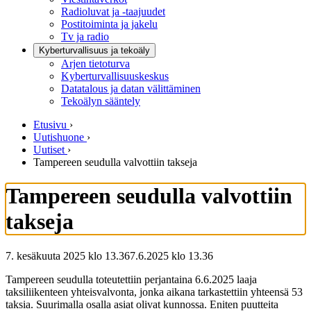
Radioluvat ja -taajuudet
Postitoiminta ja jakelu
Tv ja radio
Kyberturvallisuus ja tekoäly
Arjen tietoturva
Kyberturvallisuuskeskus
Datatalous ja datan välittäminen
Tekoälyn sääntely
Etusivu
›
Uutishuone
›
Uutiset
›
Tampereen seudulla valvottiin takseja
Tampereen seudulla valvottiin
takseja
7. kesäkuuta 2025 klo 13.36
7.6.2025
klo
13.36
Tampereen seudulla toteutettiin perjantaina 6.6.2025 laaja
taksiliikenteen yhteisvalvonta, jonka aikana tarkastettiin yhteensä 53
taksia. Suurimalla osalla asiat olivat kunnossa. Eniten puutteita