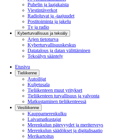
Puhelin ja laajakaista
Viestintäverkot
Radioluvat ja -taajuudet
Postitoiminta ja jakelu
Tv ja radio
Kyberturvallisuus ja tekoäly
Arjen tietoturva
Kyberturvallisuuskeskus
Datatalous ja datan välittäminen
Tekoälyn sääntely
Etusivu
Tieliikenne
Autoilijat
Kuljetusala
Tieliikenteen muut yritykset
Tieliikenteen turvallisuus ja valvonta
Matkustaminen tieliikenteessä
Vesiliikenne
Kauppamerenkulku
Laivamatkustajat
Merenkulun pätevyydet ja meriterveys
Merenkulun säädökset ja digitalisaatio
Merikartoitus