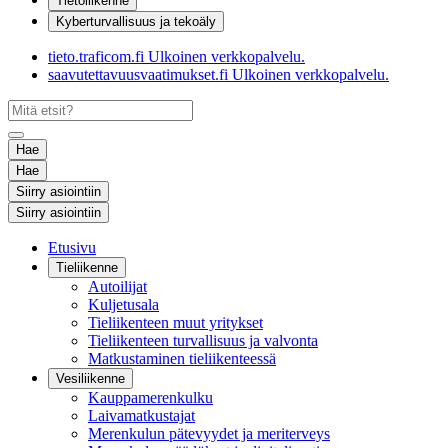
Tietoliikenne
Kyberturvallisuus ja tekoäly
tieto.traficom.fi
Ulkoinen verkkopalvelu.
saavutettavuusvaatimukset.fi
Ulkoinen verkkopalvelu.
Hae
Hae
Siirry asiointiin
Siirry asiointiin
Etusivu
Tieliikenne
Autoilijat
Kuljetusala
Tieliikenteen muut yritykset
Tieliikenteen turvallisuus ja valvonta
Matkustaminen tieliikenteessä
Vesiliikenne
Kauppamerenkulku
Laivamatkustajat
Merenkulun pätevyydet ja meriterveys