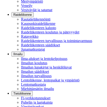
Meriympäristö
Veneily
Vesiväylät ja satamat
Raideliikenne
Rautatieliikennöinti
Kaupunkiraideliikenne
Raideliikenteen kalusto
Raideliikenteen koulutus ja pätevyydet
Rataverkko
Raideliikenteen turvallisuus ja toimintavarmuus
Raideliikenteen säädökset
Junamatkustajat
Ilmailu
Ilma-alukset ja lentokelpoisuus
Ilmailun koulutus
Ilmailun lupakirjat ja henkilöluvat
Ilmailun säädökset
Ilmailun turvallisuus
Lentoliikenne, lentopaikat ja ympäristö
Lentomatkustaja
Miehittämätön ilmailu
Tietoliikenne
Fi-verkkotunnukset
Puhelin ja laajakaista
Viestintäverkot