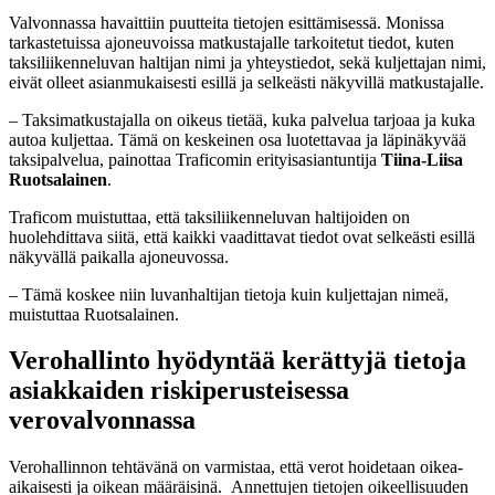
Valvonnassa havaittiin puutteita tietojen esittämisessä. Monissa
tarkastetuissa ajoneuvoissa matkustajalle tarkoitetut tiedot, kuten
taksiliikenneluvan haltijan nimi ja yhteystiedot, sekä kuljettajan nimi,
eivät olleet asianmukaisesti esillä ja selkeästi näkyvillä matkustajalle.
– Taksimatkustajalla on oikeus tietää, kuka palvelua tarjoaa ja kuka
autoa kuljettaa. Tämä on keskeinen osa luotettavaa ja läpinäkyvää
taksipalvelua, painottaa Traficomin erityisasiantuntija
Tiina-Liisa
Ruotsalainen
.
Traficom muistuttaa, että taksiliikenneluvan haltijoiden on
huolehdittava siitä, että kaikki vaadittavat tiedot ovat selkeästi esillä
näkyvällä paikalla ajoneuvossa.
– Tämä koskee niin luvanhaltijan tietoja kuin kuljettajan nimeä,
muistuttaa Ruotsalainen.
Verohallinto hyödyntää kerättyjä tietoja
asiakkaiden riskiperusteisessa
verovalvonnassa
Verohallinnon tehtävänä on varmistaa, että verot hoidetaan oikea-
aikaisesti ja oikean määräisinä. Annettujen tietojen oikeellisuuden