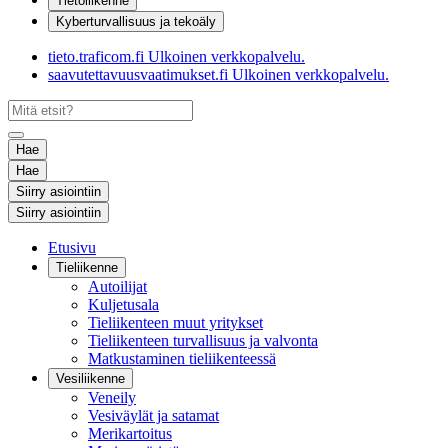
Tietoliikenne
Kyberturvallisuus ja tekoäly
tieto.traficom.fi
Ulkoinen verkkopalvelu.
saavutettavuusvaatimukset.fi
Ulkoinen verkkopalvelu.
Hae
Hae
Siirry asiointiin
Siirry asiointiin
Etusivu
Tieliikenne
Autoilijat
Kuljetusala
Tieliikenteen muut yritykset
Tieliikenteen turvallisuus ja valvonta
Matkustaminen tieliikenteessä
Vesiliikenne
Veneily
Vesiväylät ja satamat
Merikartoitus