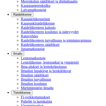
Merenkulun säädökset ja digitalisaatio
Kauppamerenkulku
Laivamatkustajat
Raideliikenne
Rautatieliikennöinti
Kaupunkiraideliikenne
Raideliikenteen kalusto
Raideliikenteen koulutus ja pätevyydet
Rataverkko
Raideliikenteen turvallisuus ja toimintavarmuus
Raideliikenteen säädökset
Junamatkustajat
Ilmailu
Lentomatkustaja
Lentoliikenne, lentopaikat ja ympäristö
Ilma-alukset ja lentokelpoisuus
Ilmailun lupakirjat ja henkilöluvat
Ilmailun säädökset
Ilmailun turvallisuus
Ilmailun koulutus
Miehittämätön ilmailu
Tietoliikenne
Fi-verkkotunnukset
Puhelin ja laajakaista
Viestintäverkot