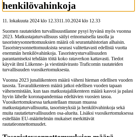
henkilövahinkoja
11. lokakuuta 2024 klo 12.33
11.10.2024
klo
12.33
Suomen rautateiden turvallisuustilanne pysyi hyvänä myös vuonna
2023. Matkustajaturvallisuus säilyi erinomaisella tasolla ja
tasoristeysonnettomuuksien määrä oli seurantahistorian alhaisin.
Tasoristeysonnettomuuksista seurasi valitettavasti edellistä vuotta
enemmän henkilövahinkoja. Tasoristeysturvallisuuden
parantamiseksi tehdään töitä koko rataverkon kattavasti. Tiedot
käyvät ilmi Liikenne- ja viestintävirasto Traficomin rautateiden
turvallisuuden vuosikertomuksesta.
Vuonna 2023 junaliikenteen määrä väheni hieman edellisen vuoden
tasosta. Tavaraliikenteen määrä jatkoi edellisen vuoden tapaan
vähenemistään, kun taas matkustajaliikenteen määrä kasvoi ja palasi
hyvin lähelle koronapandemiaa edeltävien vuosien tasoa.
Vuosikertomuksessa tarkastellaan muuan muassa
matkustajaturvallisuutta, tasoristeyksiä ja henkilövahinkoja sekä
muita rautatieturvallisuuden osa-alueita. Lisäksi vuosikertomuksessa
esitellään EU-määritelmän mukaiset merkittävät
rautatieonnettomuudet.
Tasoristeysonnettomuuksien määrä