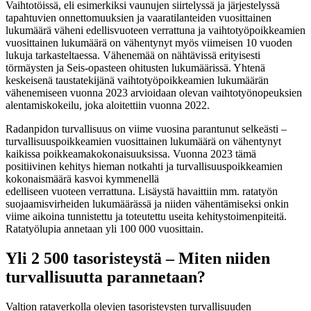
Vaihtotöissä, eli esimerkiksi vaunujen siirtelyssä ja järjestelyssä
tapahtuvien onnettomuuksien ja vaaratilanteiden vuosittainen
lukumäärä väheni edellisvuoteen verrattuna ja vaihtotyöpoikkeamien
vuosittainen lukumäärä on vähentynyt myös viimeisen 10 vuoden
lukuja tarkasteltaessa. Vähenemää on nähtävissä erityisesti
törmäysten ja Seis-opasteen ohitusten lukumäärissä. Yhtenä
keskeisenä taustatekijänä vaihtotyöpoikkeamien lukumäärän
vähenemiseen vuonna 2023 arvioidaan olevan vaihtotyönopeuksien
alentamiskokeilu, joka aloitettiin vuonna 2022.
Radanpidon turvallisuus on viime vuosina parantunut selkeästi ‒
turvallisuuspoikkeamien vuosittainen lukumäärä on vähentynyt
kaikissa poikkeamakokonaisuuksissa. Vuonna 2023 tämä
positiivinen kehitys hieman notkahti ja turvallisuuspoikkeamien
kokonaismäärä kasvoi kymmenellä
edelliseen vuoteen verrattuna. Lisäystä havaittiin mm. ratatyön
suojaamisvirheiden lukumäärässä ja niiden vähentämiseksi onkin
viime aikoina tunnistettu ja toteutettu useita kehitystoimenpiteitä.
Ratatyölupia annetaan yli 100 000 vuosittain.
Yli 2 500 tasoristeystä ‒ Miten niiden
turvallisuutta parannetaan?
Valtion rataverkolla olevien tasoristeysten turvallisuuden