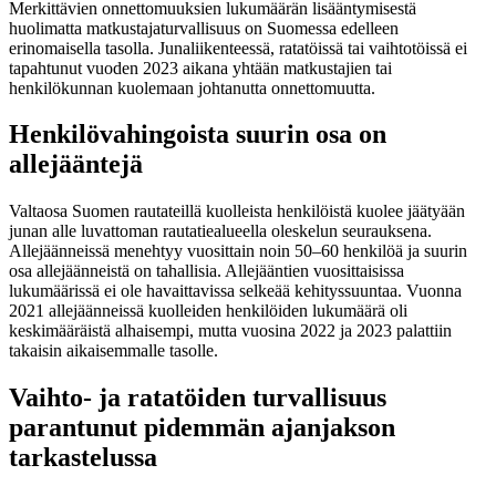
Merkittävien onnettomuuksien lukumäärän lisääntymisestä
huolimatta matkustajaturvallisuus on Suomessa edelleen
erinomaisella tasolla. Junaliikenteessä, ratatöissä tai vaihtotöissä ei
tapahtunut vuoden 2023 aikana yhtään matkustajien tai
henkilökunnan kuolemaan johtanutta onnettomuutta.
Henkilövahingoista suurin osa on
allejääntejä
Valtaosa Suomen rautateillä kuolleista henkilöistä kuolee jäätyään
junan alle luvattoman rautatiealueella oleskelun seurauksena.
Allejäänneissä menehtyy vuosittain noin 50‒60 henkilöä ja suurin
osa allejäänneistä on tahallisia. Allejääntien vuosittaisissa
lukumäärissä ei ole havaittavissa selkeää kehityssuuntaa. Vuonna
2021 allejäänneissä kuolleiden henkilöiden lukumäärä oli
keskimääräistä alhaisempi, mutta vuosina 2022 ja 2023 palattiin
takaisin aikaisemmalle tasolle.
Vaihto- ja ratatöiden turvallisuus
parantunut pidemmän ajanjakson
tarkastelussa