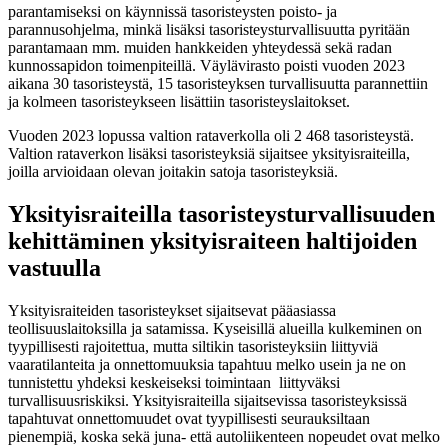
parantamiseksi on käynnissä tasoristeysten poisto- ja
parannusohjelma, minkä lisäksi tasoristeysturvallisuutta pyritään
parantamaan mm. muiden hankkeiden yhteydessä sekä radan
kunnossapidon toimenpiteillä. Väylävirasto poisti vuoden 2023
aikana 30 tasoristeystä, 15 tasoristeyksen turvallisuutta parannettiin
ja kolmeen tasoristeykseen lisättiin tasoristeyslaitokset.
Vuoden 2023 lopussa valtion rataverkolla oli 2 468 tasoristeystä.
Valtion rataverkon lisäksi tasoristeyksiä sijaitsee yksityisraiteilla,
joilla arvioidaan olevan joitakin satoja tasoristeyksiä.
Yksityisraiteilla tasoristeysturvallisuuden
kehittäminen yksityisraiteen haltijoiden
vastuulla
Yksityisraiteiden tasoristeykset sijaitsevat pääasiassa
teollisuuslaitoksilla ja satamissa. Kyseisillä alueilla kulkeminen on
tyypillisesti rajoitettua, mutta siltikin tasoristeyksiin liittyviä
vaaratilanteita ja onnettomuuksia tapahtuu melko usein ja ne on
tunnistettu yhdeksi keskeiseksi toimintaan liittyväksi
turvallisuusriskiksi. Yksityisraiteilla sijaitsevissa tasoristeyksissä
tapahtuvat onnettomuudet ovat tyypillisesti seurauksiltaan
pienempiä, koska sekä juna- että autoliikenteen nopeudet ovat melko