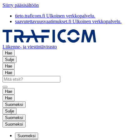
Siirry pääsisältöön
tieto.traficom.fi
Ulkoinen verkkopalvelu.
saavutettavuusvaatimukset.fi
Ulkoinen verkkopalvelu.
Liikenne- ja viestintävirasto
Hae
Sulje
Hae
Hae
Hae
Hae
Suomeksi
Sulje
Suomeksi
Suomeksi
Suomeksi