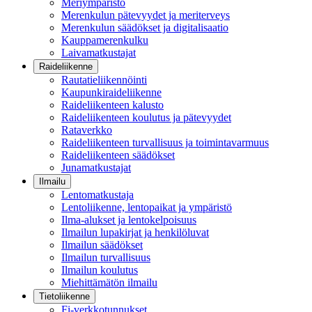
Meriympäristö
Merenkulun pätevyydet ja meriterveys
Merenkulun säädökset ja digitalisaatio
Kauppamerenkulku
Laivamatkustajat
Raideliikenne
Rautatieliikennöinti
Kaupunkiraideliikenne
Raideliikenteen kalusto
Raideliikenteen koulutus ja pätevyydet
Rataverkko
Raideliikenteen turvallisuus ja toimintavarmuus
Raideliikenteen säädökset
Junamatkustajat
Ilmailu
Lentomatkustaja
Lentoliikenne, lentopaikat ja ympäristö
Ilma-alukset ja lentokelpoisuus
Ilmailun lupakirjat ja henkilöluvat
Ilmailun säädökset
Ilmailun turvallisuus
Ilmailun koulutus
Miehittämätön ilmailu
Tietoliikenne
Fi-verkkotunnukset