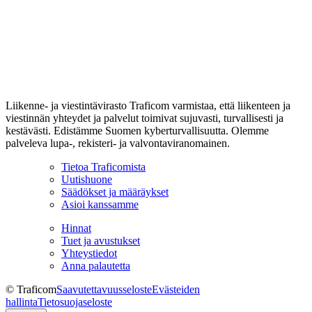
Liikenne- ja viestintävirasto Traficom varmistaa, että liikenteen ja
viestinnän yhteydet ja palvelut toimivat sujuvasti, turvallisesti ja
kestävästi. Edistämme Suomen kyberturvallisuutta. Olemme
palveleva lupa-, rekisteri- ja valvontaviranomainen.
Tietoa Traficomista
Uutishuone
Säädökset ja määräykset
Asioi kanssamme
Hinnat
Tuet ja avustukset
Yhteystiedot
Anna palautetta
© Traficom
Saavutettavuusseloste
Evästeiden
hallinta
Tietosuojaseloste