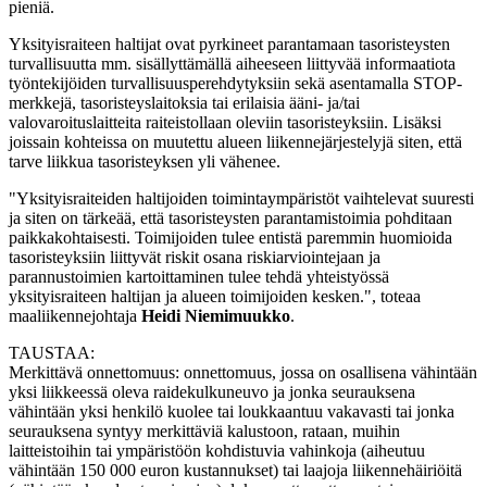
pieniä.
Yksityisraiteen haltijat ovat pyrkineet parantamaan tasoristeysten
turvallisuutta mm. sisällyttämällä aiheeseen liittyvää informaatiota
työntekijöiden turvallisuusperehdytyksiin sekä asentamalla STOP-
merkkejä, tasoristeyslaitoksia tai erilaisia ääni- ja/tai
valovaroituslaitteita raiteistollaan oleviin tasoristeyksiin. Lisäksi
joissain kohteissa on muutettu alueen liikennejärjestelyjä siten, että
tarve liikkua tasoristeyksen yli vähenee.
"Yksityisraiteiden haltijoiden toimintaympäristöt vaihtelevat suuresti
ja siten on tärkeää, että tasoristeysten parantamistoimia pohditaan
paikkakohtaisesti. Toimijoiden tulee entistä paremmin huomioida
tasoristeyksiin liittyvät riskit osana riskiarviointejaan ja
parannustoimien kartoittaminen tulee tehdä yhteistyössä
yksityisraiteen haltijan ja alueen toimijoiden kesken.", toteaa
maaliikennejohtaja
Heidi Niemimuukko
.
TAUSTAA:
Merkittävä onnettomuus: onnettomuus, jossa on osallisena vähintään
yksi liikkeessä oleva raidekulkuneuvo ja jonka seurauksena
vähintään yksi henkilö kuolee tai loukkaantuu vakavasti tai jonka
seurauksena syntyy merkittäviä kalustoon, rataan, muihin
laitteistoihin tai ympäristöön kohdistuvia vahinkoja (aiheutuu
vähintään 150 000 euron kustannukset) tai laajoja liikennehäiriöitä