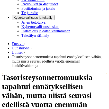
Radioluvat ja -taajuudet
Postitoiminta ja jakelu
Tv ja radio
Kyberturvallisuus ja tekoäly
Arjen tietoturva
Kyberturvallisuuskeskus
Datatalous ja datan välittäminen
Tekoälyn sääntely
Etusivu
›
Uutishuone
›
Uutiset
›
Tasoristeysonnettomuuksia tapahtui ennätyksellisen vähän,
mutta niistä seurasi edellistä vuotta enemmän
henkilövahinkoja
Tasoristeysonnettomuuksia
tapahtui ennätyksellisen
vähän, mutta niistä seurasi
edellistä vuotta enemmän