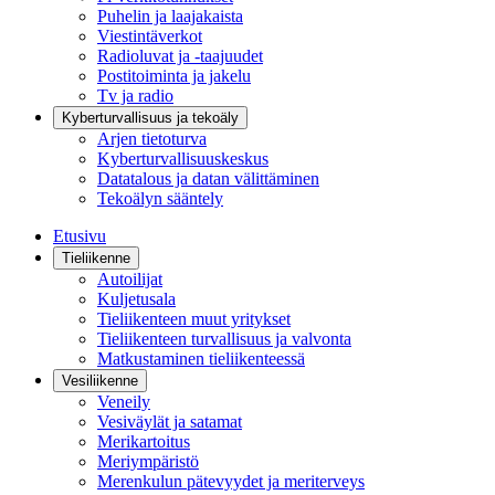
Puhelin ja laajakaista
Viestintäverkot
Radioluvat ja -taajuudet
Postitoiminta ja jakelu
Tv ja radio
Kyberturvallisuus ja tekoäly
Arjen tietoturva
Kyberturvallisuuskeskus
Datatalous ja datan välittäminen
Tekoälyn sääntely
Etusivu
Tieliikenne
Autoilijat
Kuljetusala
Tieliikenteen muut yritykset
Tieliikenteen turvallisuus ja valvonta
Matkustaminen tieliikenteessä
Vesiliikenne
Veneily
Vesiväylät ja satamat
Merikartoitus
Meriympäristö
Merenkulun pätevyydet ja meriterveys