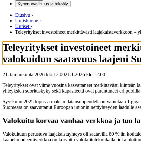
Kyberturvallisuus ja tekoäly
Etusivu
›
Uutishuone
›
Uutiset
›
Teleyritykset investoineet merkittävästi laajakaistaverkkoon –
Teleyritykset investoineet merki
valokuidun saatavuus laajeni S
21. tammikuuta 2026 klo 12.00
21.1.2026
klo
12.00
Teleyritykset ovat viime vuosina kasvattaneet merkittävästi kiinteän 
yhteyksien suorituskyky sekä kapasiteetti ovat parantuneet eri puolill
Syyskuun 2025 lopussa maksimilatausnopeudeltaan vähintään 1 gigan ki
Suomessa on saavuttanut Euroopan unionin nettiyhteyden laadulle asete
Valokuitu korvaa vanhaa verkkoa ja tuo laa
Valokuituun perustuva laajakaistayhteys oli saatavilla 80 %:iin kotita
kaapelimodeemiverkkoa on korvattu valokuitutekniikalla, joka ulottuu n