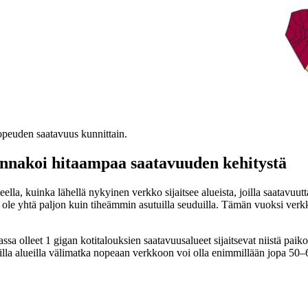
opeuden saatavuus kunnittain.
 ennakoi hitaampaa saatavuuden kehitystä
la, kuinka lähellä nykyinen verkko sijaitsee alueista, joilla saatavuutt
 ole yhtä paljon kuin tiheämmin asutuilla seuduilla. Tämän vuoksi verkko
lleet 1 gigan kotitalouksien saatavuusalueet sijaitsevat niistä paikoist
uilla alueilla välimatka nopeaan verkkoon voi olla enimmillään jopa 50