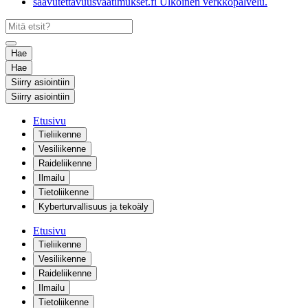
saavutettavuusvaatimukset.fi
Ulkoinen verkkopalvelu.
Hae
Hae
Siirry asiointiin
Siirry asiointiin
Etusivu
Tieliikenne
Vesiliikenne
Raideliikenne
Ilmailu
Tietoliikenne
Kyberturvallisuus ja tekoäly
Etusivu
Tieliikenne
Vesiliikenne
Raideliikenne
Ilmailu
Tietoliikenne