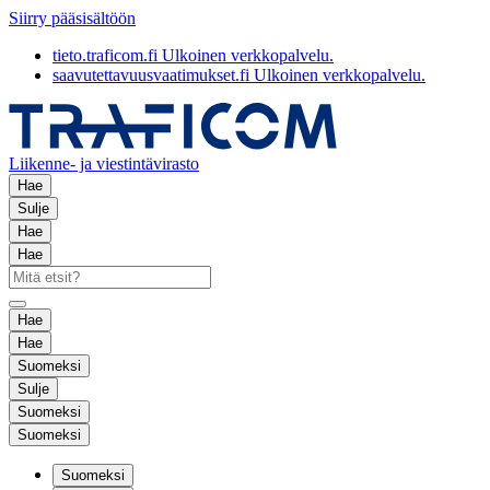
Siirry pääsisältöön
tieto.traficom.fi
Ulkoinen verkkopalvelu.
saavutettavuusvaatimukset.fi
Ulkoinen verkkopalvelu.
Liikenne- ja viestintävirasto
Hae
Sulje
Hae
Hae
Hae
Hae
Suomeksi
Sulje
Suomeksi
Suomeksi
Suomeksi