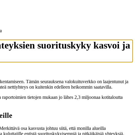
a
hteyksien suorituskyky kasvoi ja
turakentamiseen. Tämän seurauksena valokuituverkko on laajentunut ja
nteä nettiyhteys on kuitenkin edelleen heikommin saatavilla.
raportoimien tietojen mukaan jo lähes 2,3 miljoonaa kotitaloutta
ille
rkittävä osa kasvusta johtuu siitä, että monilla alueilla
kuluttajille entistä suorituskykyisempiä ja pitkäikäisiä yhteyksiä.