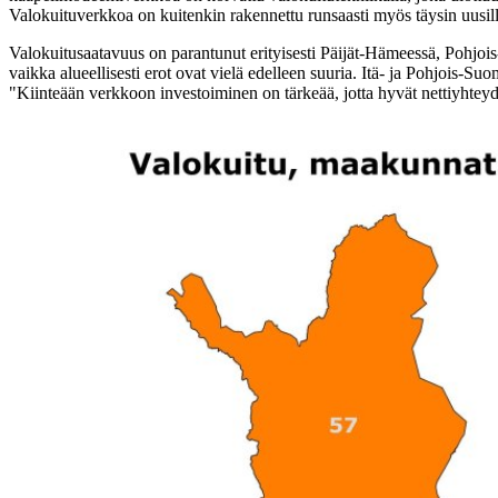
Valokuituverkkoa on kuitenkin rakennettu runsaasti myös täysin uusille
Valokuitusaatavuus on parantunut erityisesti Päijät-Hämeessä, Pohjois
vaikka alueellisesti erot ovat vielä edelleen suuria. Itä- ja Pohjois-
"Kiinteään verkkoon investoiminen on tärkeää, jotta hyvät nettiyhteydet