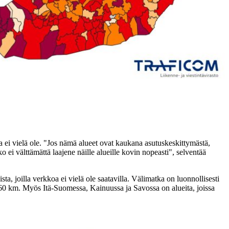
a ei vielä ole. "Jos nämä alueet ovat kaukana asutuskeskittymästä,
 ei välttämättä laajene näille alueille kovin nopeasti", selventää
a, joilla verkkoa ei vielä ole saatavilla. Välimatka on luonnollisesti
–60 km. Myös Itä-Suomessa, Kainuussa ja Savossa on alueita, joissa