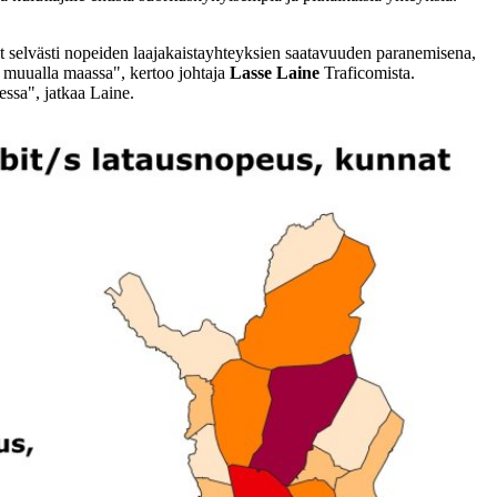
ät selvästi nopeiden laajakaistayhteyksien saatavuuden paranemisena,
in muualla maassa", kertoo johtaja
Lasse Laine
Traficomista.
essa", jatkaa Laine.