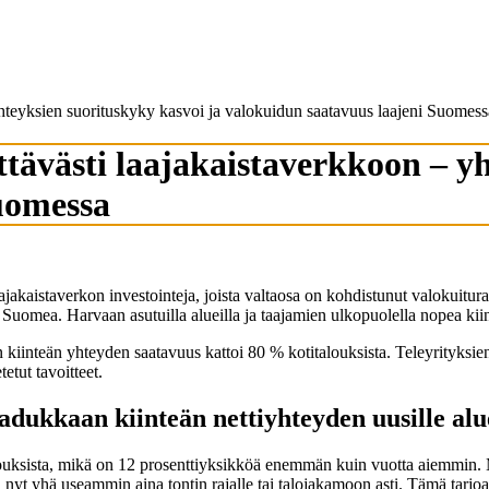
 yhteyksien suorituskyky kasvoi ja valokuidun saatavuus laajeni Suomess
ttävästi laajakaistaverkkoon – y
uomessa
laajakaistaverkon investointeja, joista valtaosa on kohdistunut valokui
a Suomea. Harvaan asutuilla alueilla ja taajamien ulkopuolella nopea kii
inteän yhteyden saatavuus kattoi 80 % kotitalouksista. Teleyrityksien 
tut tavoitteet.
dukkaan kiinteän nettiyhteyden uusille alue
louksista, mikä on 12 prosenttiyksikköä enemmän kuin vuotta aiemmin. Me
yt yhä useammin aina tontin rajalle tai talojakamoon asti. Tämä tarjoaa 