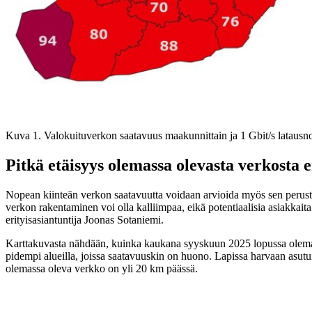
Kuva 1. Valokuituverkon saatavuus maakunnittain ja 1 Gbit/s latausn
Pitkä etäisyys olemassa olevasta verkosta
Nopean kiinteän verkon saatavuutta voidaan arvioida myös sen perusteel
verkon rakentaminen voi olla kalliimpaa, eikä potentiaalisia asiakkaita
erityisasiantuntija Joonas Sotaniemi.
Karttakuvasta nähdään, kuinka kaukana syyskuun 2025 lopussa olemassa o
pidempi alueilla, joissa saatavuuskin on huono. Lapissa harvaan asut
olemassa oleva verkko on yli 20 km päässä.