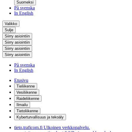
Suomeksi
På svenska
In English
Valikko
Sulje
Siirry asiointiin
Siirry asiointiin
Siirry asiointiin
Siirry asiointiin
På svenska
In English
Etusivu
Tieliikenne
Vesiliikenne
Raideliikenne
Ilmailu
Tietoliikenne
Kyberturvallisuus ja tekoäly
tieto.traficom.fi
Ulkoinen verkkopalvelu.