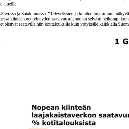
 alueille.
-Savossa ja Satakunnassa. "Teleyritysten ja kuntien investoinnit näkyv
Suomessa kiinteän nettiyhteyden saatavuustilanne on selvästi heikompi ku
 olisivat saatavilla niin kotitalouksille kuin yrityksille kaikkialla Suom