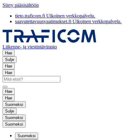
Siirry pääsisältöön
tieto.traficom.fi
Ulkoinen verkkopalvelu.
saavutettavuusvaatimukset.fi
Ulkoinen verkkopalvelu.
Liikenne- ja viestintävirasto
Hae
Sulje
Hae
Hae
Hae
Hae
Suomeksi
Sulje
Suomeksi
Suomeksi
Suomeksi