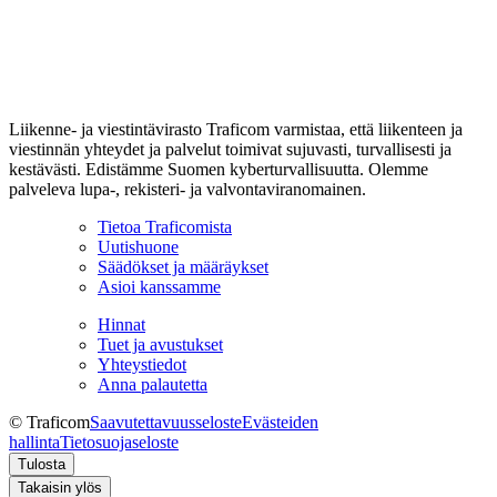
Liikenne- ja viestintävirasto Traficom varmistaa, että liikenteen ja
viestinnän yhteydet ja palvelut toimivat sujuvasti, turvallisesti ja
kestävästi. Edistämme Suomen kyberturvallisuutta. Olemme
palveleva lupa-, rekisteri- ja valvontaviranomainen.
Tietoa Traficomista
Uutishuone
Säädökset ja määräykset
Asioi kanssamme
Hinnat
Tuet ja avustukset
Yhteystiedot
Anna palautetta
© Traficom
Saavutettavuusseloste
Evästeiden
hallinta
Tietosuojaseloste
Tulosta
Takaisin ylös