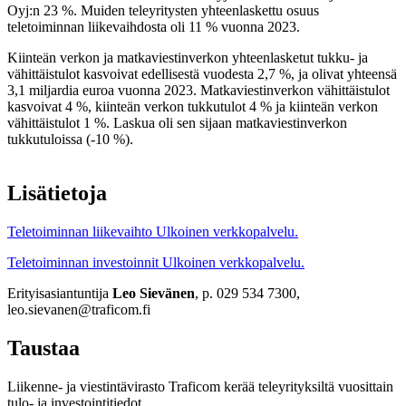
Oyj:n 23 %. Muiden teleyritysten yhteenlaskettu osuus
teletoiminnan liikevaihdosta oli 11 % vuonna 2023.
Kiinteän verkon ja matkaviestinverkon yhteenlasketut tukku- ja
vähittäistulot kasvoivat edellisestä vuodesta 2,7 %, ja olivat yhteensä
3,1 miljardia euroa vuonna 2023. Matkaviestinverkon vähittäistulot
kasvoivat 4 %, kiinteän verkon tukkutulot 4 % ja kiinteän verkon
vähittäistulot 1 %. Laskua oli sen sijaan matkaviestinverkon
tukkutuloissa (-10 %).
Lisätietoja
Teletoiminnan liikevaihto
Ulkoinen verkkopalvelu.
Teletoiminnan investoinnit
Ulkoinen verkkopalvelu.
Erityisasiantuntija
Leo Sievänen
, p. 029 534 7300,
leo.sievanen@traficom.fi
Taustaa
Liikenne- ja viestintävirasto Traficom kerää teleyrityksiltä vuosittain
tulo- ja investointitiedot.