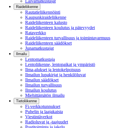
Laivamatkustajat
Raideliikenne
Rautatieliikennöinti
Kaupunkiraideliikenne
Raideliikenteen kalusto
Raideliikenteen koulutus ja pätevyydet
Rataverkko
Raideliikenteen turvallisuus ja toimintavarmuus
Raideliikenteen säädökset
Junamatkustajat
Ilmailu
Lentomatkustaja
Lentoliikenne, lentopaikat ja ympäristö
Ilma-alukset ja lentokelpoisuus
Ilmailun lupakirjat ja henkilöluvat
Ilmailun säädökset
Ilmailun turvallisuus
Ilmailun koulutus
Miehittämätön ilmailu
Tietoliikenne
Fi-verkkotunnukset
Puhelin ja laajakaista
Viestintäverkot
Radioluvat ja -taajuudet
Postitoiminta ja jakelu