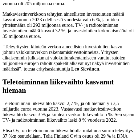
vuonna oli 205 miljoonaa euroa.
Matkaviestinverkkoon tehtyjen aineellisten investointien määrä
kasvoi vuonna 2023 edellisestä vuodesta vain 6 %, ja niiden
yhteismäärä oli 292 miljoonaa euroa. TV- ja radiotoiminnan
investointien määrä kasvoi 32 %, ja investointien kokonaismäärä oli
35 miljoonaa euroa.
"Teleyritysten kiinteän verkon aineellisten investointien kasvu
johtuu valokuituverkon rakentamisinvestoinneista. Yritysten
aikaisemmin julkistamat valokuiturakentamiseen varatut satojen
miljoonien eurojen rahoituspaketit alkavat nyt näkyä investointien
määrissä", toteaa erityisasiantuntija
Leo Sievänen
.
Teletoiminnan liikevaihto kasvanut
hieman
Teletoiminnan liikevaihto kasvoi 2,7 %, ja oli hieman yli 3,5
miljardia euroa vuonna 2023. Vastaavasti matkaviestinverkon
liikevaihto kasvoi 3 % ja kiinteän verkon liikevaihto 5 %. Sen sijaan
TV- ja radiotoiminnan liikevaihto laski 8 % vuodesta 2022.
Elisa Oyj on teletoiminnan liikevaihdolla mitattuna suurin teleyritys
37 %:n osuudellaan. Telia Finland Oyj:n osuus oli 29 % ja DNA