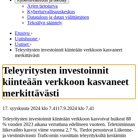
Kyberturvallisuus ja tekoäly
Arjen tietoturva
Kyberturvallisuuskeskus
Datatalous ja datan välittäminen
Tekoälyn sääntely
Etusivu
›
Uutishuone
›
Uutiset
›
Teleyritysten investoinnit kiinteään verkkoon kasvaneet
merkittävästi
Teleyritysten investoinnit
kiinteään verkkoon kasvaneet
merkittävästi
17. syyskuuta 2024 klo 7.41
17.9.2024
klo
7.41
Teleyritysten investoinnit kiinteään verkkoon kasvoivat huikeat 88
% vuoden 2023 aikana verrattuna edelliseen vuoteen. Teletoiminnan
liikevaihto kasvoi viime vuonna 2,7 %. Tiedot perustuvat Liikenne-
ja viestintävirasto Traficomin vuosittain teleyrityksiltä keräämiin