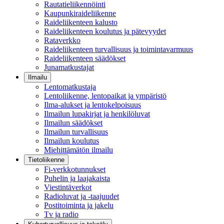
Rautatieliikennöinti
Kaupunkiraideliikenne
Raideliikenteen kalusto
Raideliikenteen koulutus ja pätevyydet
Rataverkko
Raideliikenteen turvallisuus ja toimintavarmuus
Raideliikenteen säädökset
Junamatkustajat
Ilmailu
Lentomatkustaja
Lentoliikenne, lentopaikat ja ympäristö
Ilma-alukset ja lentokelpoisuus
Ilmailun lupakirjat ja henkilöluvat
Ilmailun säädökset
Ilmailun turvallisuus
Ilmailun koulutus
Miehittämätön ilmailu
Tietoliikenne
Fi-verkkotunnukset
Puhelin ja laajakaista
Viestintäverkot
Radioluvat ja -taajuudet
Postitoiminta ja jakelu
Tv ja radio