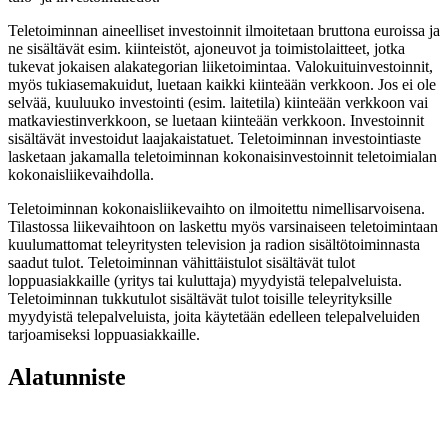
Teletoiminnan aineelliset investoinnit ilmoitetaan bruttona euroissa ja
ne sisältävät esim. kiinteistöt, ajoneuvot ja toimistolaitteet, jotka
tukevat jokaisen alakategorian liiketoimintaa. Valokuituinvestoinnit,
myös tukiasemakuidut, luetaan kaikki kiinteään verkkoon. Jos ei ole
selvää, kuuluuko investointi (esim. laitetila) kiinteään verkkoon vai
matkaviestinverkkoon, se luetaan kiinteään verkkoon. Investoinnit
sisältävät investoidut laajakaistatuet. Teletoiminnan investointiaste
lasketaan jakamalla teletoiminnan kokonaisinvestoinnit teletoimialan
kokonaisliikevaihdolla.
Teletoiminnan kokonaisliikevaihto on ilmoitettu nimellisarvoisena.
Tilastossa liikevaihtoon on laskettu myös varsinaiseen teletoimintaan
kuulumattomat teleyritysten television ja radion sisältötoiminnasta
saadut tulot. Teletoiminnan vähittäistulot sisältävät tulot
loppuasiakkaille (yritys tai kuluttaja) myydyistä telepalveluista.
Teletoiminnan tukkutulot sisältävät tulot toisille teleyrityksille
myydyistä telepalveluista, joita käytetään edelleen telepalveluiden
tarjoamiseksi loppuasiakkaille.
Alatunniste