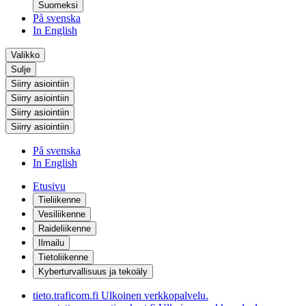
Suomeksi
På svenska
In English
Valikko
Sulje
Siirry asiointiin
Siirry asiointiin
Siirry asiointiin
Siirry asiointiin
På svenska
In English
Etusivu
Tieliikenne
Vesiliikenne
Raideliikenne
Ilmailu
Tietoliikenne
Kyberturvallisuus ja tekoäly
tieto.traficom.fi
Ulkoinen verkkopalvelu.