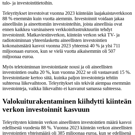
tulo- ja investointitietoihin.
Teleyritykset investoivat vuonna 2023 kiinteään laajakaistaverkkoon
88 % enemmän kuin vuotta aiemmin. Investoinnit voidaan jakaa
aineellisiin ja aineettomiin investointeihin, joista aineellisia ovat
ennen kaikkea varsinaiseen verkkoinfrastruktuuriin tehdyt
investoinnit. Matkaviestinverkon, kiinteän verkon sekä TV- ja
radiotoiminnan yhteenlaskettu aineellisten investointien
kokonaismäärä kasvoi vuonna 2023 yhteensä 40 % ja ylsi 711
miljoonaan euroon, kun se vielä vuotta aikaisemmin oli 507
miljoonaa euroa.
Myös teletoiminnan investointiaste nousi ja oli aineellisten
investointien osalta 20 %, kun vuonna 2022 se oli vastaavasti 15 %.
Investointiaste kertoo siitä, kuinka paljon investointeja tehtiin
suhteessa liikevaihtoon. Teleyritykset siis tekivät aiempaa enemmän
investointeja, vaikka liikevaihto ei kasvanut samassa suhteessa.
Valokuiturakentaminen kiihdytti kiinteän
verkon investoinnit kasvuun
Teleyritysten kiinteän verkon aineellisten investointien määrä kasvoi
edellisestä vuodesta 88 %. Vuonna 2023 kiinteän verkon aineellisten
investointien yhteismäärä oli 385 miljoonaa euroa, kun se edellisenä