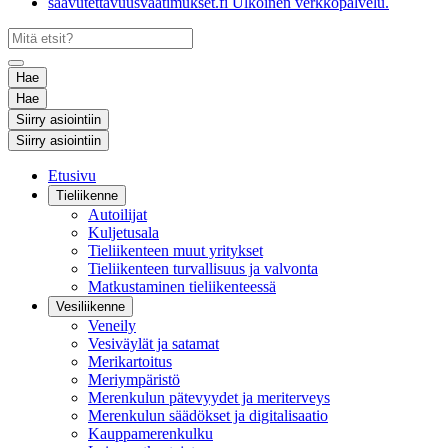
saavutettavuusvaatimukset.fi
Ulkoinen verkkopalvelu.
Hae
Hae
Siirry asiointiin
Siirry asiointiin
Etusivu
Tieliikenne
Autoilijat
Kuljetusala
Tieliikenteen muut yritykset
Tieliikenteen turvallisuus ja valvonta
Matkustaminen tieliikenteessä
Vesiliikenne
Veneily
Vesiväylät ja satamat
Merikartoitus
Meriympäristö
Merenkulun pätevyydet ja meriterveys
Merenkulun säädökset ja digitalisaatio
Kauppamerenkulku