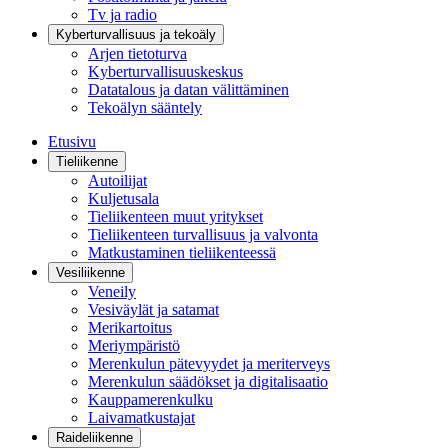
Tv ja radio
Kyberturvallisuus ja tekoäly
Arjen tietoturva
Kyberturvallisuuskeskus
Datatalous ja datan välittäminen
Tekoälyn sääntely
Etusivu
Tieliikenne
Autoilijat
Kuljetusala
Tieliikenteen muut yritykset
Tieliikenteen turvallisuus ja valvonta
Matkustaminen tieliikenteessä
Vesiliikenne
Veneily
Vesiväylät ja satamat
Merikartoitus
Meriympäristö
Merenkulun pätevyydet ja meriterveys
Merenkulun säädökset ja digitalisaatio
Kauppamerenkulku
Laivamatkustajat
Raideliikenne