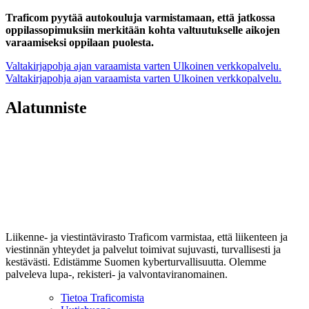
Traficom pyytää autokouluja varmistamaan, että jatkossa
oppilassopimuksiin merkitään kohta valtuutukselle aikojen
varaamiseksi oppilaan puolesta.
Valtakirjapohja ajan varaamista varten
Ulkoinen verkkopalvelu.
Valtakirjapohja ajan varaamista varten
Ulkoinen verkkopalvelu.
Alatunniste
Liikenne- ja viestintävirasto Traficom varmistaa, että liikenteen ja
viestinnän yhteydet ja palvelut toimivat sujuvasti, turvallisesti ja
kestävästi. Edistämme Suomen kyberturvallisuutta. Olemme
palveleva lupa-, rekisteri- ja valvontaviranomainen.
Tietoa Traficomista