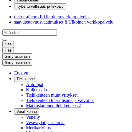
Tietoliikenne
Kyberturvallisuus ja tekoäly
tieto.traficom.fi
Ulkoinen verkkopalvelu.
saavutettavuusvaatimukset.fi
Ulkoinen verkkopalvelu.
Hae
Hae
Siirry asiointiin
Siirry asiointiin
Etusivu
Tieliikenne
Autoilijat
Kuljetusala
Tieliikenteen muut yritykset
Tieliikenteen turvallisuus ja valvonta
Matkustaminen tieliikenteessä
Vesiliikenne
Veneily
Vesiväylät ja satamat
Merikartoitus