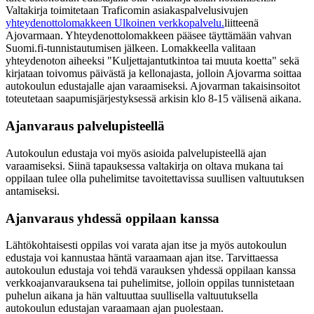
Valtakirja toimitetaan Traficomin asiakaspalvelusivujen
yhteydenottolomakkeen
Ulkoinen verkkopalvelu.
liitteenä
Ajovarmaan. Yhteydenottolomakkeen pääsee täyttämään vahvan
Suomi.fi-tunnistautumisen jälkeen. Lomakkeella valitaan
yhteydenoton aiheeksi "Kuljettajantutkintoa tai muuta koetta" sekä
kirjataan toivomus päivästä ja kellonajasta, jolloin Ajovarma soittaa
autokoulun edustajalle ajan varaamiseksi. Ajovarman takaisinsoitot
toteutetaan saapumisjärjestyksessä arkisin klo 8-15 välisenä aikana.
Ajanvaraus palvelupisteellä
Autokoulun edustaja voi myös asioida palvelupisteellä ajan
varaamiseksi. Siinä tapauksessa valtakirja on oltava mukana tai
oppilaan tulee olla puhelimitse tavoitettavissa suullisen valtuutuksen
antamiseksi.
Ajanvaraus yhdessä oppilaan kanssa
Lähtökohtaisesti oppilas voi varata ajan itse ja myös autokoulun
edustaja voi kannustaa häntä varaamaan ajan itse. Tarvittaessa
autokoulun edustaja voi tehdä varauksen yhdessä oppilaan kanssa
verkkoajanvarauksena tai puhelimitse, jolloin oppilas tunnistetaan
puhelun aikana ja hän valtuuttaa suullisella valtuutuksella
autokoulun edustajan varaamaan ajan puolestaan.