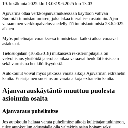
19. kesäkuuta 2025 klo 13.03
19.6.2025
klo
13.03
Ajovarma ottaa verkkoajanvarauksessaan käyttöön vahvan
Suomi.fi-tunnistautumisen, joka takaa turvallisen asioinnin. Ajan
varaaminen verkkopalvelussa edellyttää tunnistautumista 23.6.2025
alkaen.
Myös puhelinajanvarauksessa tunnistetaan kaikki aikaa varaavat
asiakkaat.
Tietosuojalain (1050/2018) mukaisesti rekisterinpitäjällä on
velvollisuus yksilöidä ja erottaa aikaa varaavat henkilöt toisistaan
sekä varmistua henkilöllisyydestä.
Autokoulut voivat myös jatkossa varata aikoja Ajovarman extranetin
kautta. Ensisijainen suositus on varata aikoja extranetin kautta.
Ajanvarauskäytäntö muuttuu puolesta
asioinnin osalta
Ajanvaraus puhelimitse
Jos autokoulu haluaa varata puhelimitse aikoja kuljettajantutkintoon,
tulee autokoulun edustajalla olla valtakirja asian hoitamiseksi.