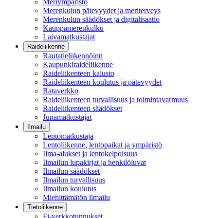
Meriympäristö
Merenkulun pätevyydet ja meriterveys
Merenkulun säädökset ja digitalisaatio
Kauppamerenkulku
Laivamatkustajat
Raideliikenne
Rautatieliikennöinti
Kaupunkiraideliikenne
Raideliikenteen kalusto
Raideliikenteen koulutus ja pätevyydet
Rataverkko
Raideliikenteen turvallisuus ja toimintavarmuus
Raideliikenteen säädökset
Junamatkustajat
Ilmailu
Lentomatkustaja
Lentoliikenne, lentopaikat ja ympäristö
Ilma-alukset ja lentokelpoisuus
Ilmailun lupakirjat ja henkilöluvat
Ilmailun säädökset
Ilmailun turvallisuus
Ilmailun koulutus
Miehittämätön ilmailu
Tietoliikenne
Fi-verkkotunnukset