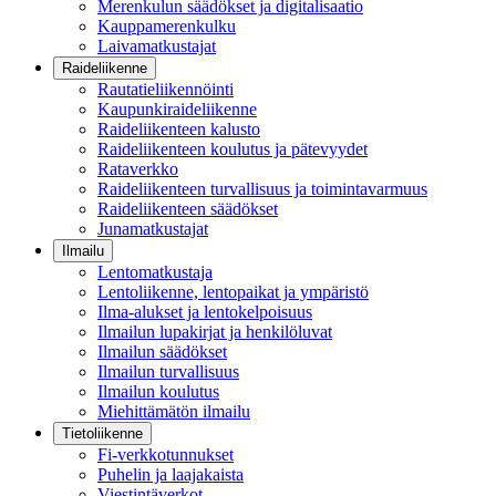
Merenkulun säädökset ja digitalisaatio
Kauppamerenkulku
Laivamatkustajat
Raideliikenne
Rautatieliikennöinti
Kaupunkiraideliikenne
Raideliikenteen kalusto
Raideliikenteen koulutus ja pätevyydet
Rataverkko
Raideliikenteen turvallisuus ja toimintavarmuus
Raideliikenteen säädökset
Junamatkustajat
Ilmailu
Lentomatkustaja
Lentoliikenne, lentopaikat ja ympäristö
Ilma-alukset ja lentokelpoisuus
Ilmailun lupakirjat ja henkilöluvat
Ilmailun säädökset
Ilmailun turvallisuus
Ilmailun koulutus
Miehittämätön ilmailu
Tietoliikenne
Fi-verkkotunnukset
Puhelin ja laajakaista
Viestintäverkot