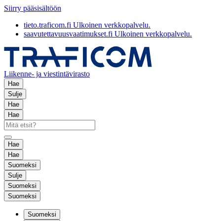
Siirry pääsisältöön
tieto.traficom.fi
Ulkoinen verkkopalvelu.
saavutettavuusvaatimukset.fi
Ulkoinen verkkopalvelu.
Liikenne- ja viestintävirasto
Hae
Sulje
Hae
Hae
Hae
Hae
Suomeksi
Sulje
Suomeksi
Suomeksi
Suomeksi