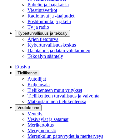
Puhelin ja laajakaista
Viestintäverkot
Radioluvat ja -taajuudet
Postitoiminta ja jakelu
Tv ja radio
Kyberturvallisuus ja tekoäly
Arjen tietoturva
Kyberturvallisuuskeskus
Datatalous ja datan välittäminen
Tekoälyn sääntely
Etusivu
Tieliikenne
Autoilijat
Kuljetusala
Tieliikenteen muut yritykset
Tieliikenteen turvallisuus ja valvonta
Matkustaminen tieliikenteessä
Vesiliikenne
Veneily
Vesiväylät ja satamat
Merikartoitus
Meriympäristö
Merenkulun pätevyydet ja meriterveys