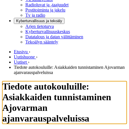
Radioluvat ja -taajuudet
Postitoiminta ja jakelu
Tv ja radio
Kyberturvallisuus ja tekoäly
Arjen tietoturva
Kyberturvallisuuskeskus
Datatalous ja datan välittäminen
Tekoälyn sääntely
Etusivu
›
Uutishuone
›
Uutiset
›
Tiedote autokouluille: Asiakkaiden tunnistaminen Ajovarman
ajanvarauspalveluissa
Tiedote autokouluille:
Asiakkaiden tunnistaminen
Ajovarman
ajanvarauspalveluissa