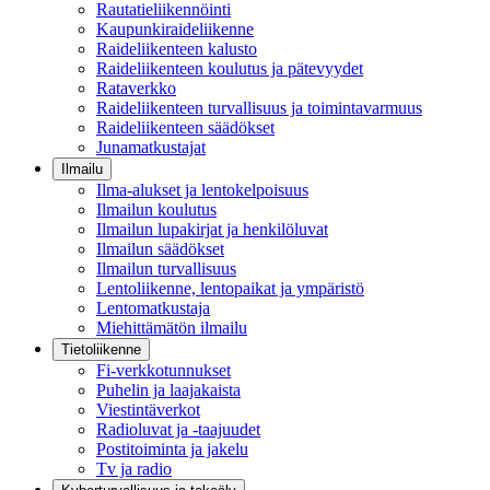
Rautatieliikennöinti
Kaupunkiraideliikenne
Raideliikenteen kalusto
Raideliikenteen koulutus ja pätevyydet
Rataverkko
Raideliikenteen turvallisuus ja toimintavarmuus
Raideliikenteen säädökset
Junamatkustajat
Ilmailu
Ilma-alukset ja lentokelpoisuus
Ilmailun koulutus
Ilmailun lupakirjat ja henkilöluvat
Ilmailun säädökset
Ilmailun turvallisuus
Lentoliikenne, lentopaikat ja ympäristö
Lentomatkustaja
Miehittämätön ilmailu
Tietoliikenne
Fi-verkkotunnukset
Puhelin ja laajakaista
Viestintäverkot
Radioluvat ja -taajuudet
Postitoiminta ja jakelu
Tv ja radio