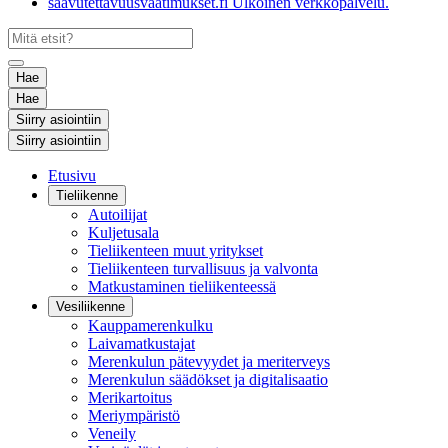
saavutettavuusvaatimukset.fi
Ulkoinen verkkopalvelu.
Hae
Hae
Siirry asiointiin
Siirry asiointiin
Etusivu
Tieliikenne
Autoilijat
Kuljetusala
Tieliikenteen muut yritykset
Tieliikenteen turvallisuus ja valvonta
Matkustaminen tieliikenteessä
Vesiliikenne
Kauppamerenkulku
Laivamatkustajat
Merenkulun pätevyydet ja meriterveys
Merenkulun säädökset ja digitalisaatio
Merikartoitus
Meriympäristö
Veneily