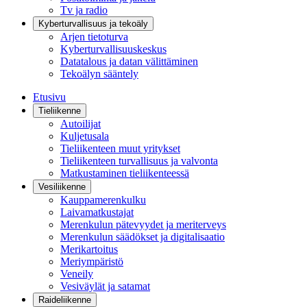
Tv ja radio
Kyberturvallisuus ja tekoäly
Arjen tietoturva
Kyberturvallisuuskeskus
Datatalous ja datan välittäminen
Tekoälyn sääntely
Etusivu
Tieliikenne
Autoilijat
Kuljetusala
Tieliikenteen muut yritykset
Tieliikenteen turvallisuus ja valvonta
Matkustaminen tieliikenteessä
Vesiliikenne
Kauppamerenkulku
Laivamatkustajat
Merenkulun pätevyydet ja meriterveys
Merenkulun säädökset ja digitalisaatio
Merikartoitus
Meriympäristö
Veneily
Vesiväylät ja satamat
Raideliikenne