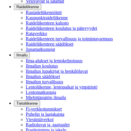
Vesiväylät ja satamat
Raideliikenne
Rautatieliikennöinti
Kaupunkiraideliikenne
Raideliikenteen kalusto
Raideliikenteen koulutus ja pätevyydet
Rataverkko
Raideliikenteen turvallisuus ja toimintavarmuus
Raideliikenteen säädökset
Junamatkustajat
Ilmailu
Ilma-alukset ja lentokelpoisuus
Ilmailun koulutus
Ilmailun lupakirjat ja henkilöluvat
Ilmailun säädökset
Ilmailun turvallisuus
Lentoliikenne, lentopaikat ja ympäristö
Lentomatkustaja
Miehittämätön ilmailu
Tietoliikenne
Fi-verkkotunnukset
Puhelin ja laajakaista
Viestintäverkot
Radioluvat ja -taajuudet
Postitoiminta ja jakelu