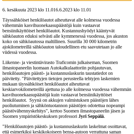
6. kesäkuuta 2023 klo 11.01
6.6.2023
klo
11.01
Täyssähköiset henkilöautot aiheuttavat alle kolmessa vuodessa
vähemmän kasvihuonekaasupäästöjä kuin vastaavat
bensiinikäyttöiset henkilöautot. Kustannushyödyt kääntyvät
sähköauton eduksi selvästi alle kymmenessä vuodessa, jos akuston
koko on sähköautossa maltillinen. Suurilla 30 000 kilometrin
ajokilometreillä sähköauton taloudellinen etu saavutetaan jo alle
viidessä vuodessa.
Liikenne- ja viestintävirasto Traficomin julkaiseman, Suomen
ilmastopaneelin luomaan Autokalkulaattoriin pohjautuvan,
henkilöautojen päästö- ja kustannuslaskurin taustatiedot on
päivitetty. "Päivitettyjen tietojen perusteella tehtyjen laskemien
mukaan täyssähköiset henkilöautot aiheuttavat
keskiarvokilometreillä ajettuna jo alle kolmessa vuodessa vähemmän
kasvihuonekaasupäästöjä kuin vastaavat bensiinikäyttöiset
henkilöautot. Syynä on akkujen valmistuksen päästöjen lähes
puoliutuminen ja sähköntuotannon päästöjen odotettua nopeampi
päästövähennyskehitys", kertoo Suomen ilmastopaneelin jäsen ja
Suomen ympäristökeskuksen professori
Jyri Seppälä
.
"Henkilöautojen päästö- ja kustannuslaskurin laskelmat osoittavat,
että esimerkiksi keskikokoiseen bensa-autoon verrattuna saman