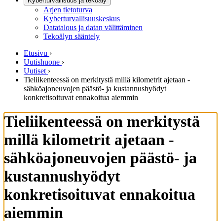
Kyberturvallisuus ja tekoäly
Arjen tietoturva
Kyberturvallisuuskeskus
Datatalous ja datan välittäminen
Tekoälyn sääntely
Etusivu
›
Uutishuone
›
Uutiset
›
Tieliikenteessä on merkitystä millä kilometrit ajetaan -
sähköajoneuvojen päästö- ja kustannushyödyt
konkretisoituvat ennakoitua aiemmin
Tieliikenteessä on merkitystä
millä kilometrit ajetaan -
sähköajoneuvojen päästö- ja
kustannushyödyt
konkretisoituvat ennakoitua
aiemmin