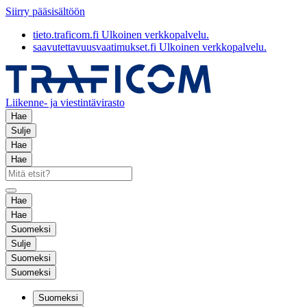
Siirry pääsisältöön
tieto.traficom.fi
Ulkoinen verkkopalvelu.
saavutettavuusvaatimukset.fi
Ulkoinen verkkopalvelu.
Liikenne- ja viestintävirasto
Hae
Sulje
Hae
Hae
Hae
Hae
Suomeksi
Sulje
Suomeksi
Suomeksi
Suomeksi