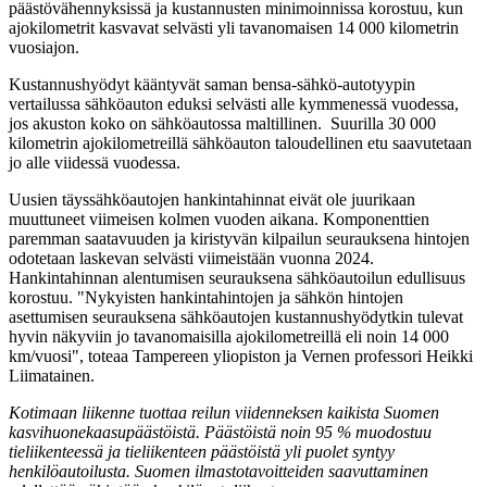
päästövähennyksissä ja kustannusten minimoinnissa korostuu, kun
ajokilometrit kasvavat selvästi yli tavanomaisen 14 000 kilometrin
vuosiajon.
Kustannushyödyt kääntyvät saman bensa-sähkö-autotyypin
vertailussa sähköauton eduksi selvästi alle kymmenessä vuodessa,
jos akuston koko on sähköautossa maltillinen. Suurilla 30 000
kilometrin ajokilometreillä sähköauton taloudellinen etu saavutetaan
jo alle viidessä vuodessa.
Uusien täyssähköautojen hankintahinnat eivät ole juurikaan
muuttuneet viimeisen kolmen vuoden aikana. Komponenttien
paremman saatavuuden ja kiristyvän kilpailun seurauksena hintojen
odotetaan laskevan selvästi viimeistään vuonna 2024.
Hankintahinnan alentumisen seurauksena sähköautoilun edullisuus
korostuu. "Nykyisten hankintahintojen ja sähkön hintojen
asettumisen seurauksena sähköautojen kustannushyödytkin tulevat
hyvin näkyviin jo tavanomaisilla ajokilometreillä eli noin 14 000
km/vuosi", toteaa Tampereen yliopiston ja Vernen professori Heikki
Liimatainen.
Kotimaan liikenne tuottaa reilun viidenneksen kaikista Suomen
kasvihuonekaasupäästöistä. Päästöistä noin 95 % muodostuu
tieliikenteessä ja tieliikenteen päästöistä yli puolet syntyy
henkilöautoilusta. Suomen ilmastotavoitteiden saavuttaminen