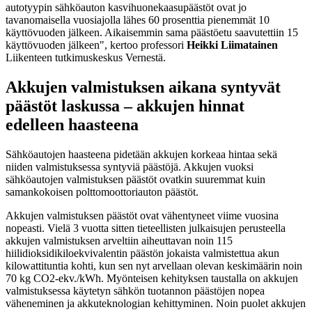
autotyypin sähköauton kasvihuonekaasupäästöt ovat jo
tavanomaisella vuosiajolla lähes 60 prosenttia pienemmät 10
käyttövuoden jälkeen. Aikaisemmin sama päästöetu saavutettiin 15
käyttövuoden jälkeen", kertoo professori
Heikki Liimatainen
Liikenteen tutkimuskeskus Vernestä.
Akkujen valmistuksen aikana syntyvät
päästöt laskussa – akkujen hinnat
edelleen haasteena
Sähköautojen haasteena pidetään akkujen korkeaa hintaa sekä
niiden valmistuksessa syntyviä päästöjä. Akkujen vuoksi
sähköautojen valmistuksen päästöt ovatkin suuremmat kuin
samankokoisen polttomoottoriauton päästöt.
Akkujen valmistuksen päästöt ovat vähentyneet viime vuosina
nopeasti. Vielä 3 vuotta sitten tieteellisten julkaisujen perusteella
akkujen valmistuksen arveltiin aiheuttavan noin 115
hiilidioksidikiloekvivalentin päästön jokaista valmistettua akun
kilowattituntia kohti, kun sen nyt arvellaan olevan keskimäärin noin
70 kg CO2-ekv./kWh. Myönteisen kehityksen taustalla on akkujen
valmistuksessa käytetyn sähkön tuotannon päästöjen nopea
väheneminen ja akkuteknologian kehittyminen. Noin puolet akkujen