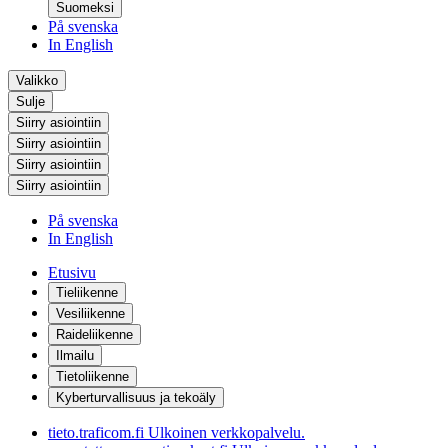
Suomeksi
På svenska
In English
Valikko
Sulje
Siirry asiointiin
Siirry asiointiin
Siirry asiointiin
Siirry asiointiin
På svenska
In English
Etusivu
Tieliikenne
Vesiliikenne
Raideliikenne
Ilmailu
Tietoliikenne
Kyberturvallisuus ja tekoäly
tieto.traficom.fi
Ulkoinen verkkopalvelu.