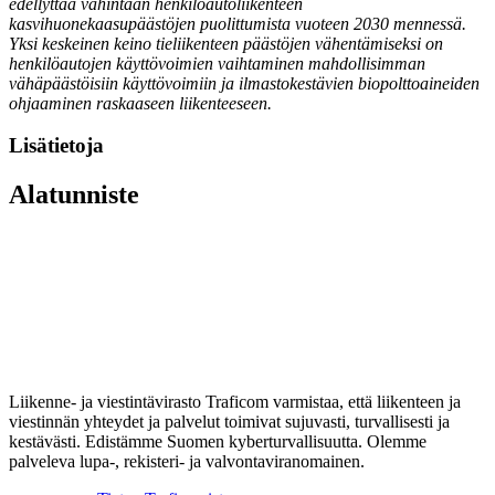
edellyttää vähintään henkilöautoliikenteen
kasvihuonekaasupäästöjen puolittumista vuoteen 2030 mennessä.
Yksi keskeinen keino tieliikenteen päästöjen vähentämiseksi on
henkilöautojen käyttövoimien vaihtaminen mahdollisimman
vähäpäästöisiin käyttövoimiin ja ilmastokestävien biopolttoaineiden
ohjaaminen raskaaseen liikenteeseen.
Lisätietoja
Alatunniste
Liikenne- ja viestintävirasto Traficom varmistaa, että liikenteen ja
viestinnän yhteydet ja palvelut toimivat sujuvasti, turvallisesti ja
kestävästi. Edistämme Suomen kyberturvallisuutta. Olemme
palveleva lupa-, rekisteri- ja valvontaviranomainen.