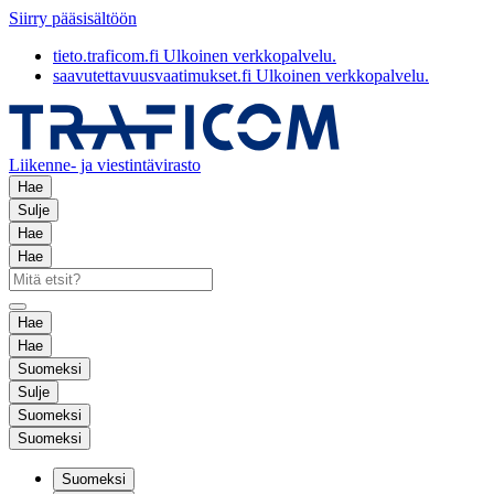
Siirry pääsisältöön
tieto.traficom.fi
Ulkoinen verkkopalvelu.
saavutettavuusvaatimukset.fi
Ulkoinen verkkopalvelu.
Liikenne- ja viestintävirasto
Hae
Sulje
Hae
Hae
Hae
Hae
Suomeksi
Sulje
Suomeksi
Suomeksi
Suomeksi