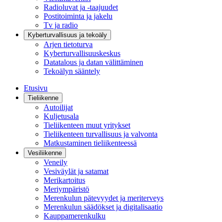
Radioluvat ja -taajuudet
Postitoiminta ja jakelu
Tv ja radio
Kyberturvallisuus ja tekoäly
Arjen tietoturva
Kyberturvallisuuskeskus
Datatalous ja datan välittäminen
Tekoälyn sääntely
Etusivu
Tieliikenne
Autoilijat
Kuljetusala
Tieliikenteen muut yritykset
Tieliikenteen turvallisuus ja valvonta
Matkustaminen tieliikenteessä
Vesiliikenne
Veneily
Vesiväylät ja satamat
Merikartoitus
Meriympäristö
Merenkulun pätevyydet ja meriterveys
Merenkulun säädökset ja digitalisaatio
Kauppamerenkulku