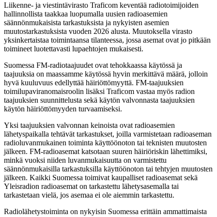
Liikenne- ja viestintävirasto Traficom keventää radiotoimijoiden
hallinnollista taakkaa luopumalla uusien radioasemien
säännönmukaisista tarkastuksista ja nykyisten asemien
muutostarkastuksista vuoden 2026 alusta. Muutoksella virasto
yksinkertaistaa toimintaansa tilanteessa, jossa asemat ovat jo pitkään
toimineet luotettavasti lupaehtojen mukaisesti.
Suomessa FM-radiotaajuudet ovat tehokkaassa käytössä ja
taajuuksia on maassamme käytössä hyvin merkittävä määrä, jolloin
hyvä kuuluvuus edellyttää häiriöttömyyttä. FM-taajuuksien
toimilupaviranomaisroolin lisäksi Traficom vastaa myös radion
taajuuksien suunnittelusta sekä käytön valvonnasta taajuuksien
käytön häiriöttömyyden turvaamiseksi.
Yksi taajuuksien valvonnan keinoista ovat radioasemien
lähetyspaikalla tehtävät tarkastukset, joilla varmistetaan radioaseman
radioluvanmukainen toiminta käyttöönoton tai teknisten muutosten
jälkeen. FM-radioasemat katsotaan suuren häiriöriskin lähettimiksi,
minkä vuoksi niiden luvanmukaisuutta on varmistettu
säännönmukaisilla tarkastuksilla käyttöönoton tai tehtyjen muutosten
jälkeen. Kaikki Suomessa toimivat kaupalliset radioasemat sekä
Yleisradion radioasemat on tarkastettu lähetysasemalla tai
tarkastetaan vielä, jos asemaa ei ole aiemmin tarkastettu.
Radiolähetystoiminta on nykyisin Suomessa erittäin ammattimaista