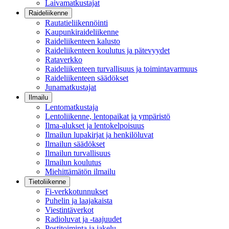
Laivamatkustajat
Raideliikenne
Rautatieliikennöinti
Kaupunkiraideliikenne
Raideliikenteen kalusto
Raideliikenteen koulutus ja pätevyydet
Rataverkko
Raideliikenteen turvallisuus ja toimintavarmuus
Raideliikenteen säädökset
Junamatkustajat
Ilmailu
Lentomatkustaja
Lentoliikenne, lentopaikat ja ympäristö
Ilma-alukset ja lentokelpoisuus
Ilmailun lupakirjat ja henkilöluvat
Ilmailun säädökset
Ilmailun turvallisuus
Ilmailun koulutus
Miehittämätön ilmailu
Tietoliikenne
Fi-verkkotunnukset
Puhelin ja laajakaista
Viestintäverkot
Radioluvat ja -taajuudet
Postitoiminta ja jakelu