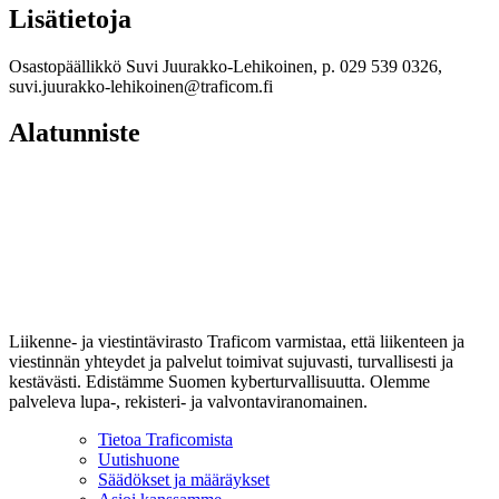
Lisätietoja
Osastopäällikkö Suvi Juurakko-Lehikoinen, p. 029 539 0326,
suvi.juurakko-lehikoinen@traficom.fi
Alatunniste
Liikenne- ja viestintävirasto Traficom varmistaa, että liikenteen ja
viestinnän yhteydet ja palvelut toimivat sujuvasti, turvallisesti ja
kestävästi. Edistämme Suomen kyberturvallisuutta. Olemme
palveleva lupa-, rekisteri- ja valvontaviranomainen.
Tietoa Traficomista
Uutishuone
Säädökset ja määräykset