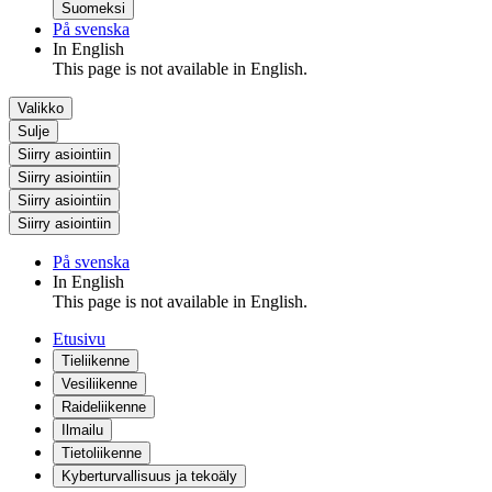
Suomeksi
På svenska
In English
This page is not available in English.
Valikko
Sulje
Siirry asiointiin
Siirry asiointiin
Siirry asiointiin
Siirry asiointiin
På svenska
In English
This page is not available in English.
Etusivu
Tieliikenne
Vesiliikenne
Raideliikenne
Ilmailu
Tietoliikenne
Kyberturvallisuus ja tekoäly