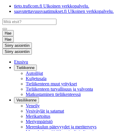
tieto.traficom.fi
Ulkoinen verkkopalvelu.
saavutettavuusvaatimukset.fi
Ulkoinen verkkopalvelu.
Hae
Hae
Siirry asiointiin
Siirry asiointiin
Etusivu
Tieliikenne
Autoilijat
Kuljetusala
Tieliikenteen muut yritykset
Tieliikenteen turvallisuus ja valvonta
Matkustaminen tieliikenteessä
Vesiliikenne
Veneily
Vesiväylät ja satamat
Merikartoitus
Meriympäristö
Merenkulun pätevyydet ja meriterveys