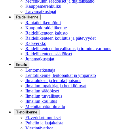
Merenkulun säädökset ja digitalisaatio
Kauppamerenkulku
Laivamatkustajat
Raideliikenne
Rautatieliikennöinti
Kaupunkiraideliikenne
Raideliikenteen kalusto
Raideliikenteen koulutus ja pätevyydet
Rataverkko
Raideliikenteen turvallisuus ja toimintavarmuus
Raideliikenteen säädökset
Junamatkustajat
Ilmailu
Lentomatkustaja
Lentoliikenne, lentopaikat ja ympäristö
Ilma-alukset ja lentokelpoisuus
Ilmailun lupakirjat ja henkilöluvat
Ilmailun säädökset
Ilmailun turvallisuus
Ilmailun koulutus
Miehittämätön ilmailu
Tietoliikenne
Fi-verkkotunnukset
Puhelin ja laajakaista
Viestintäverkot