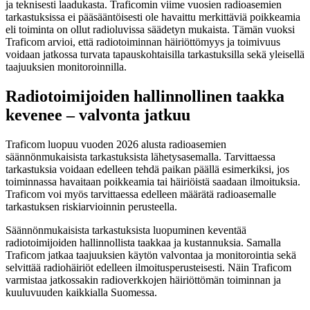
ja teknisesti laadukasta. Traficomin viime vuosien radioasemien
tarkastuksissa ei pääsääntöisesti ole havaittu merkittäviä poikkeamia
eli toiminta on ollut radioluvissa säädetyn mukaista. Tämän vuoksi
Traficom arvioi, että radiotoiminnan häiriöttömyys ja toimivuus
voidaan jatkossa turvata tapauskohtaisilla tarkastuksilla sekä yleisellä
taajuuksien monitoroinnilla.
Radiotoimijoiden hallinnollinen taakka
kevenee – valvonta jatkuu
Traficom luopuu vuoden 2026 alusta radioasemien
säännönmukaisista tarkastuksista lähetysasemalla. Tarvittaessa
tarkastuksia voidaan edelleen tehdä paikan päällä esimerkiksi, jos
toiminnassa havaitaan poikkeamia tai häiriöistä saadaan ilmoituksia.
Traficom voi myös tarvittaessa edelleen määrätä radioasemalle
tarkastuksen riskiarvioinnin perusteella.
Säännönmukaisista tarkastuksista luopuminen keventää
radiotoimijoiden hallinnollista taakkaa ja kustannuksia. Samalla
Traficom jatkaa taajuuksien käytön valvontaa ja monitorointia sekä
selvittää radiohäiriöt edelleen ilmoitusperusteisesti. Näin Traficom
varmistaa jatkossakin radioverkkojen häiriöttömän toiminnan ja
kuuluvuuden kaikkialla Suomessa.