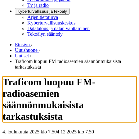
Tv ja radio
Kyberturvallisuus ja tekoäly
Arjen tietoturva
Kyberturvallisuuskeskus
Datatalous ja datan välittäminen
Tekoälyn sääntely
Etusivu
›
Uutishuone
›
Uutiset
›
Traficom luopuu FM-radioasemien säännönmukaisista
tarkastuksista
Traficom luopuu FM-
radioasemien
säännönmukaisista
tarkastuksista
4. joulukuuta 2025 klo 7.50
4.12.2025
klo
7.50