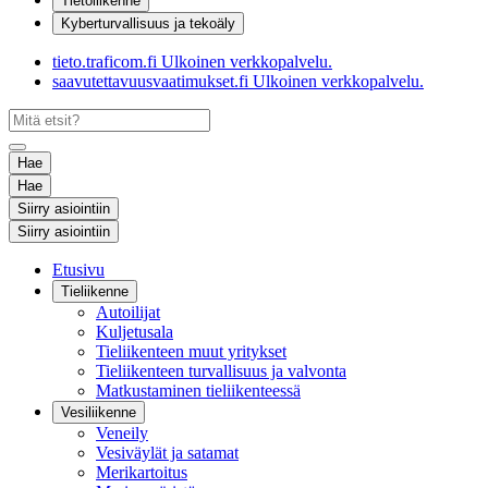
Tietoliikenne
Kyberturvallisuus ja tekoäly
tieto.traficom.fi
Ulkoinen verkkopalvelu.
saavutettavuusvaatimukset.fi
Ulkoinen verkkopalvelu.
Hae
Hae
Siirry asiointiin
Siirry asiointiin
Etusivu
Tieliikenne
Autoilijat
Kuljetusala
Tieliikenteen muut yritykset
Tieliikenteen turvallisuus ja valvonta
Matkustaminen tieliikenteessä
Vesiliikenne
Veneily
Vesiväylät ja satamat
Merikartoitus