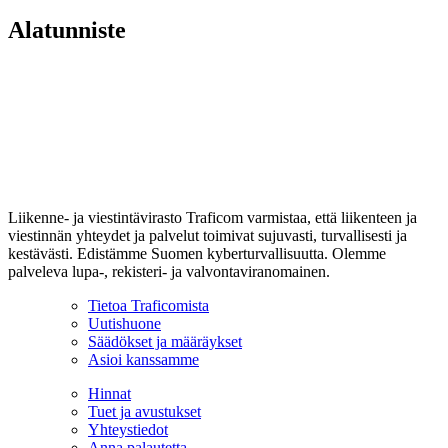
Alatunniste
Liikenne- ja viestintävirasto Traficom varmistaa, että liikenteen ja
viestinnän yhteydet ja palvelut toimivat sujuvasti, turvallisesti ja
kestävästi. Edistämme Suomen kyberturvallisuutta. Olemme
palveleva lupa-, rekisteri- ja valvontaviranomainen.
Tietoa Traficomista
Uutishuone
Säädökset ja määräykset
Asioi kanssamme
Hinnat
Tuet ja avustukset
Yhteystiedot
Anna palautetta