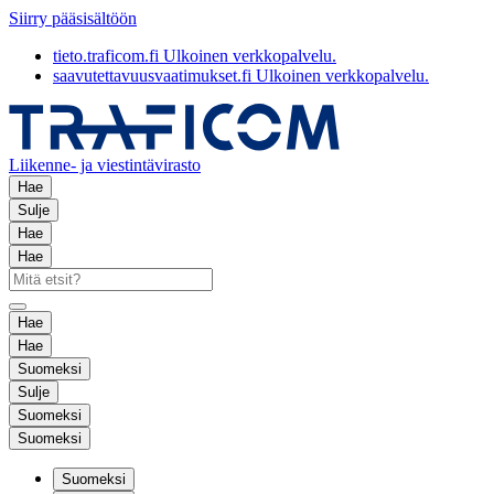
Siirry pääsisältöön
tieto.traficom.fi
Ulkoinen verkkopalvelu.
saavutettavuusvaatimukset.fi
Ulkoinen verkkopalvelu.
Liikenne- ja viestintävirasto
Hae
Sulje
Hae
Hae
Hae
Hae
Suomeksi
Sulje
Suomeksi
Suomeksi
Suomeksi