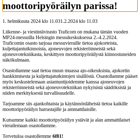
moottoripyöräilyn parissa!
1. helmikuuta 2024 klo 11.03
1.2.2024
klo
11.03
Liikenne- ja viestintävirasto Traficom on mukana tämän vuoden
MP24-messuilla Helsingin messukeskuksessa 2.-4.2.2024.
Traficomin osasto tarjoaa messuvieraille tietoa ajokorteista,
kuljettajantutkinnoista, ajoneuvojen rekisteröinneistä sekä
ajoneuvotekniikasta, keskittyen moottoripyöräilystä kiinnostuneiden
näkökulmaan.
Osastollamme saat tietoa muun muassa ajo-oikeuksista, ajokortin
hankkimisesta ja kuljettajatutkintojen sisällöstä. Osastollamme pääset
myös keskustelemaan asiantuntijoidemme kanssa ajoneuvojen
rekisteröinneistä sekä ajoneuvotekniikan nykyisistä säädöksistä ja
niiden merkityksestä turvallisuudelle.
Tarjoamme siis ajankohtaista ja käytännönläheistä tietoa kaikille
moottoripyöräilyn harrastajille ja ammattilaisille.
Kutsumme kaikki moottoripyöräilyn ystävät ja alan ammattilaiset
vierailemaan osastollamme.
Tervetuloa osastollemme
6f81!