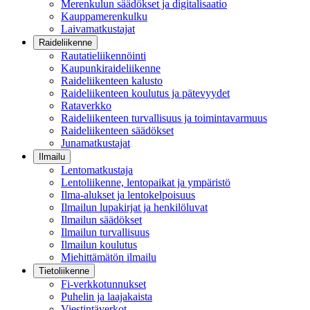
Merenkulun säädökset ja digitalisaatio
Kauppamerenkulku
Laivamatkustajat
Raideliikenne
Rautatieliikennöinti
Kaupunkiraideliikenne
Raideliikenteen kalusto
Raideliikenteen koulutus ja pätevyydet
Rataverkko
Raideliikenteen turvallisuus ja toimintavarmuus
Raideliikenteen säädökset
Junamatkustajat
Ilmailu
Lentomatkustaja
Lentoliikenne, lentopaikat ja ympäristö
Ilma-alukset ja lentokelpoisuus
Ilmailun lupakirjat ja henkilöluvat
Ilmailun säädökset
Ilmailun turvallisuus
Ilmailun koulutus
Miehittämätön ilmailu
Tietoliikenne
Fi-verkkotunnukset
Puhelin ja laajakaista
Viestintäverkot