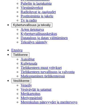
Puhelin ja laajakaista
Viestintäverkot
Radioluvat ja -taajuudet
Postitoiminta ja jakelu
Tv ja radio
Kyberturvallisuus ja tekoäly
Arjen tietoturva
Kyberturvallisuuskeskus
Datatalous ja datan välittäminen
Tekoälyn sääntely
Etusivu
Tieliikenne
Autoilijat
Kuljetusala
Tieliikenteen muut yritykset
Tieliikenteen turvallisuus ja valvonta
Matkustaminen tieliikenteessä
Vesiliikenne
Veneily
Vesiväylät ja satamat
Merikartoitus
Meriympäristö
Merenkulun pätevyydet ja meriterveys