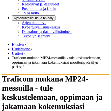
Radioluvat ja -taajuudet
Postitoiminta ja jakelu
Tv ja radio
Kyberturvallisuus ja tekoäly
Arjen tietoturva
Kyberturvallisuuskeskus
Datatalous ja datan välittäminen
Tekoälyn sääntely
Etusivu
›
Uutishuone
›
Uutiset
›
Traficom mukana MP24-messuilla - tule keskustelemaan,
oppimaan ja jakamaan kokemuksiasi moottoripyöräilyn
parissa!
Traficom mukana MP24-
messuilla - tule
keskustelemaan, oppimaan ja
jakamaan kokemuksiasi