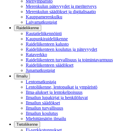
Meriympäristö
Merenkulun pätevyydet ja meriterveys
Merenkulun säädökset ja digitalisaatio
Kauppamerenkulku
Laivamatkustajat
Raideliikenne
Rautatieliikennöinti
Kaupunkiraideliikenne
Raideliikenteen kalusto
Raideliikenteen koulutus ja pätevyydet
Rataverkko
Raideliikenteen turvallisuus ja toimintavarmuus
Raideliikenteen säädökset
Junamatkustajat
Ilmailu
Lentomatkustaja
Lentoliikenne, lentopaikat ja ympäristö
Ilma-alukset ja lentokelpoisuus
Ilmailun lupakirjat ja henkilöluvat
Ilmailun säädökset
Ilmailun turvallisuus
Ilmailun koulutus
Miehittämätön ilmailu
Tietoliikenne
Fi-verkkotunnukset