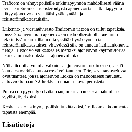
Traficom on tehnyt poliisille tutkintapyynnön mahdollisesti väärin
perustein Suomeen rekisteröidyistä ajoneuvoista. Tutkintapyyntö
liittyy ajoneuvojen yksittäishyväksyntään ja
rekisteröintikatsastuksiin.
Liikenne- ja viestintävirasto Traficomin tietoon on tullut tapauksia,
joissa Suomeen tuotu ajoneuvo on mahdollisesti ollut aiemmin
rekisterissä ulkomailla, mutta yksittäishyväksynnän tai
rekisteröintikatsastuksen yhteydessä siitä on annettu harhaanjohtavia
tietoja. Tiedot voivat koskea esimerkiksi ajoneuvon käyttöhistoriaa,
teknisiä ominaisuuksia tai ajoneuvoluokkaa.
Näillä tiedoilla voi olla vaikutusta ajoneuvon luokitukseen, ja sitä
kautta esimerkiksi autoverovelvollisuuteen. Erityisesti tarkastelussa
ovat tilanteet, joissa ajoneuvon luokka on mahdollisesti muutettu
autoverottomaan N2-luokkaan ilman riittäviä perusteita.
Poliisia on pyydetty selvittämään, onko tapauksissa mahdollisesti
syyllistytty rikoksiin.
Koska asia on siirtynyt poliisin tutkittavaksi, Traficom ei kommentoi
tapausta enempää.
Lisätietoja