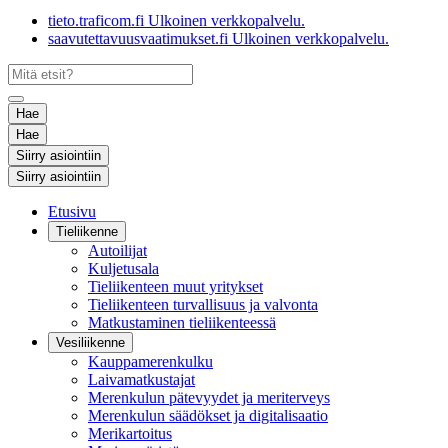
tieto.traficom.fi
Ulkoinen verkkopalvelu.
saavutettavuusvaatimukset.fi
Ulkoinen verkkopalvelu.
Hae
Hae
Siirry asiointiin
Siirry asiointiin
Etusivu
Tieliikenne
Autoilijat
Kuljetusala
Tieliikenteen muut yritykset
Tieliikenteen turvallisuus ja valvonta
Matkustaminen tieliikenteessä
Vesiliikenne
Kauppamerenkulku
Laivamatkustajat
Merenkulun pätevyydet ja meriterveys
Merenkulun säädökset ja digitalisaatio
Merikartoitus