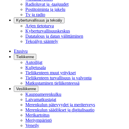
Radioluvat ja -taajuudet
Postitoiminta ja jakelu
Tv ja radio
Kyberturvallisuus ja tekoäly
Arjen tietoturva
Kyberturvallisuuskeskus
Datatalous ja datan välittäminen
Tekoälyn sääntely
Etusivu
Tieliikenne
Autoilijat
Kuljetusala
Tieliikenteen muut yritykset
Tieliikenteen turvallisuus ja valvonta
Matkustaminen tieliikenteessä
Vesiliikenne
Kauppamerenkulku
Laivamatkustajat
Merenkulun pätevyydet ja meriterveys
Merenkulun säädökset ja digitalisaatio
Merikartoitus
Meriympäristö
Veneily