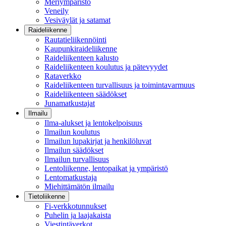
Meriympäristö
Veneily
Vesiväylät ja satamat
Raideliikenne
Rautatieliikennöinti
Kaupunkiraideliikenne
Raideliikenteen kalusto
Raideliikenteen koulutus ja pätevyydet
Rataverkko
Raideliikenteen turvallisuus ja toimintavarmuus
Raideliikenteen säädökset
Junamatkustajat
Ilmailu
Ilma-alukset ja lentokelpoisuus
Ilmailun koulutus
Ilmailun lupakirjat ja henkilöluvat
Ilmailun säädökset
Ilmailun turvallisuus
Lentoliikenne, lentopaikat ja ympäristö
Lentomatkustaja
Miehittämätön ilmailu
Tietoliikenne
Fi-verkkotunnukset
Puhelin ja laajakaista
Viestintäverkot