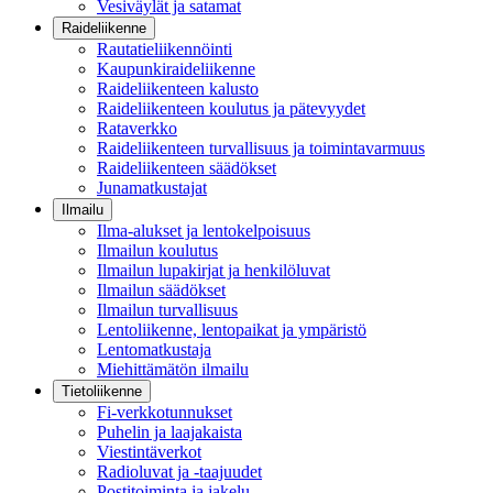
Vesiväylät ja satamat
Raideliikenne
Rautatieliikennöinti
Kaupunkiraideliikenne
Raideliikenteen kalusto
Raideliikenteen koulutus ja pätevyydet
Rataverkko
Raideliikenteen turvallisuus ja toimintavarmuus
Raideliikenteen säädökset
Junamatkustajat
Ilmailu
Ilma-alukset ja lentokelpoisuus
Ilmailun koulutus
Ilmailun lupakirjat ja henkilöluvat
Ilmailun säädökset
Ilmailun turvallisuus
Lentoliikenne, lentopaikat ja ympäristö
Lentomatkustaja
Miehittämätön ilmailu
Tietoliikenne
Fi-verkkotunnukset
Puhelin ja laajakaista
Viestintäverkot
Radioluvat ja -taajuudet
Postitoiminta ja jakelu