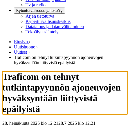
Tv ja radio
Kyberturvallisuus ja tekoäly
Arjen tietoturva
Kyberturvallisuuskeskus
Datatalous ja datan välittäminen
Tekoälyn sääntely
Etusivu
›
Uutishuone
›
Uutiset
›
Traficom on tehnyt tutkintapyynnön ajoneuvojen
hyväksyntään liittyvistä epäilyistä
Traficom on tehnyt
tutkintapyynnön ajoneuvojen
hyväksyntään liittyvistä
epäilyistä
28. heinäkuuta 2025 klo 12.21
28.7.2025
klo
12.21