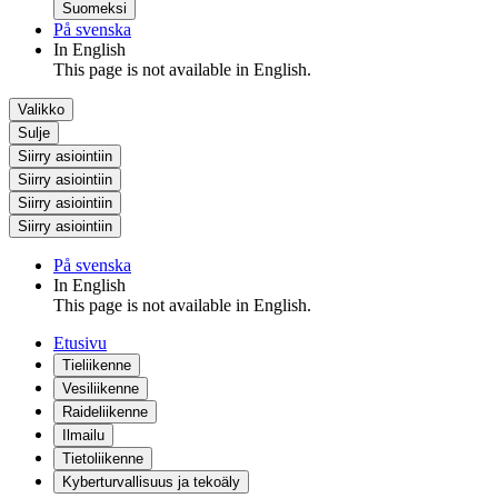
Suomeksi
På svenska
In English
This page is not available in English.
Valikko
Sulje
Siirry asiointiin
Siirry asiointiin
Siirry asiointiin
Siirry asiointiin
På svenska
In English
This page is not available in English.
Etusivu
Tieliikenne
Vesiliikenne
Raideliikenne
Ilmailu
Tietoliikenne
Kyberturvallisuus ja tekoäly