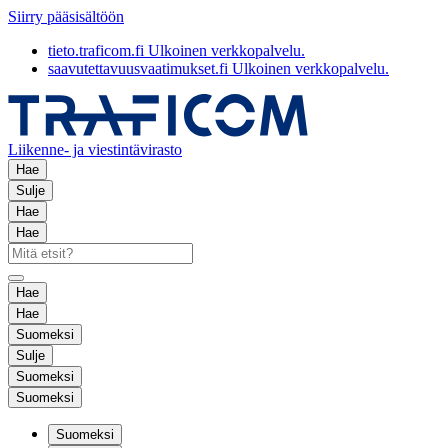
Siirry pääsisältöön
tieto.traficom.fi
Ulkoinen verkkopalvelu.
saavutettavuusvaatimukset.fi
Ulkoinen verkkopalvelu.
Liikenne- ja viestintävirasto
Hae
Sulje
Hae
Hae
Hae
Hae
Suomeksi
Sulje
Suomeksi
Suomeksi
Suomeksi