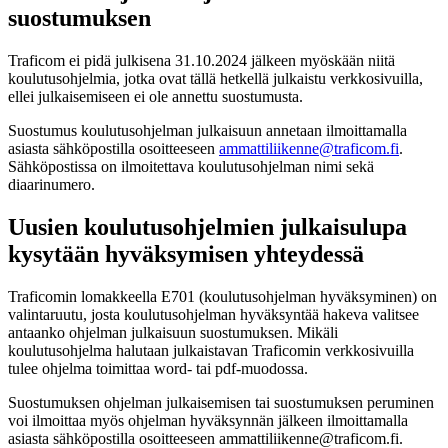
suostumuksen
Traficom ei pidä julkisena 31.10.2024 jälkeen myöskään niitä
koulutusohjelmia, jotka ovat tällä hetkellä julkaistu verkkosivuilla,
ellei julkaisemiseen ei ole annettu suostumusta.
Suostumus koulutusohjelman julkaisuun annetaan ilmoittamalla
asiasta sähköpostilla osoitteeseen
ammattiliikenne@traficom.fi
.
Sähköpostissa on ilmoitettava koulutusohjelman nimi sekä
diaarinumero.
Uusien koulutusohjelmien julkaisulupa
kysytään hyväksymisen yhteydessä
Traficomin lomakkeella E701 (koulutusohjelman hyväksyminen) on
valintaruutu, josta koulutusohjelman hyväksyntää hakeva valitsee
antaanko ohjelman julkaisuun suostumuksen. Mikäli
koulutusohjelma halutaan julkaistavan Traficomin verkkosivuilla
tulee ohjelma toimittaa word- tai pdf-muodossa.
Suostumuksen ohjelman julkaisemisen tai suostumuksen peruminen
voi ilmoittaa myös ohjelman hyväksynnän jälkeen ilmoittamalla
asiasta sähköpostilla osoitteeseen ammattiliikenne@traficom.fi.