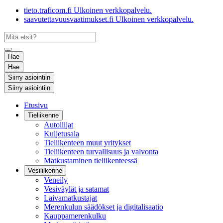
tieto.traficom.fi
Ulkoinen verkkopalvelu.
saavutettavuusvaatimukset.fi
Ulkoinen verkkopalvelu.
Hae
Hae
Siirry asiointiin
Siirry asiointiin
Etusivu
Tieliikenne
Autoilijat
Kuljetusala
Tieliikenteen muut yritykset
Tieliikenteen turvallisuus ja valvonta
Matkustaminen tieliikenteessä
Vesiliikenne
Veneily
Vesiväylät ja satamat
Laivamatkustajat
Merenkulun säädökset ja digitalisaatio
Kauppamerenkulku