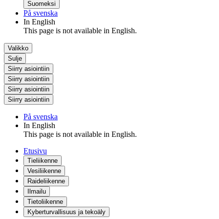
Suomeksi
På svenska
In English
This page is not available in English.
Valikko
Sulje
Siirry asiointiin
Siirry asiointiin
Siirry asiointiin
Siirry asiointiin
På svenska
In English
This page is not available in English.
Etusivu
Tieliikenne
Vesiliikenne
Raideliikenne
Ilmailu
Tietoliikenne
Kyberturvallisuus ja tekoäly