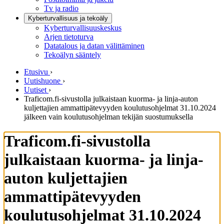
Tv ja radio
Kyberturvallisuus ja tekoäly
Kyberturvallisuuskeskus
Arjen tietoturva
Datatalous ja datan välittäminen
Tekoälyn sääntely
Etusivu
›
Uutishuone
›
Uutiset
›
Traficom.fi-sivustolla julkaistaan kuorma- ja linja-auton
kuljettajien ammattipätevyyden koulutusohjelmat 31.10.2024
jälkeen vain koulutusohjelman tekijän suostumuksella
Traficom.fi-sivustolla
julkaistaan kuorma- ja linja-
auton kuljettajien
ammattipätevyyden
koulutusohjelmat 31.10.2024