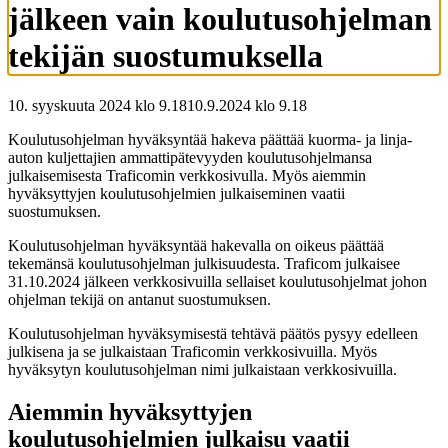
jälkeen vain koulutusohjelman
tekijän suostumuksella
10. syyskuuta 2024 klo 9.18
10.9.2024
klo
9.18
Koulutusohjelman hyväksyntää hakeva päättää kuorma- ja linja-
auton kuljettajien ammattipätevyyden koulutusohjelmansa
julkaisemisesta Traficomin verkkosivulla. Myös aiemmin
hyväksyttyjen koulutusohjelmien julkaiseminen vaatii
suostumuksen.
Koulutusohjelman hyväksyntää hakevalla on oikeus päättää
tekemänsä koulutusohjelman julkisuudesta. Traficom julkaisee
31.10.2024 jälkeen verkkosivuilla sellaiset koulutusohjelmat johon
ohjelman tekijä on antanut suostumuksen.
Koulutusohjelman hyväksymisestä tehtävä päätös pysyy edelleen
julkisena ja se julkaistaan Traficomin verkkosivuilla. Myös
hyväksytyn koulutusohjelman nimi julkaistaan verkkosivuilla.
Aiemmin hyväksyttyjen
koulutusohjelmien julkaisu vaatii