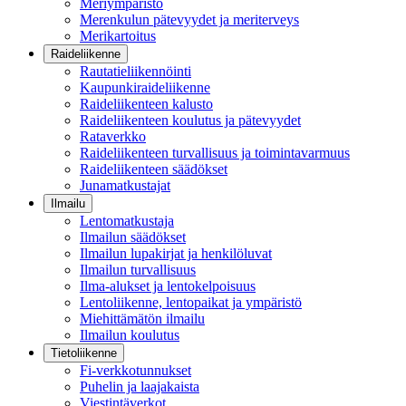
Meriympäristö
Merenkulun pätevyydet ja meriterveys
Merikartoitus
Raideliikenne
Rautatieliikennöinti
Kaupunkiraideliikenne
Raideliikenteen kalusto
Raideliikenteen koulutus ja pätevyydet
Rataverkko
Raideliikenteen turvallisuus ja toimintavarmuus
Raideliikenteen säädökset
Junamatkustajat
Ilmailu
Lentomatkustaja
Ilmailun säädökset
Ilmailun lupakirjat ja henkilöluvat
Ilmailun turvallisuus
Ilma-alukset ja lentokelpoisuus
Lentoliikenne, lentopaikat ja ympäristö
Miehittämätön ilmailu
Ilmailun koulutus
Tietoliikenne
Fi-verkkotunnukset
Puhelin ja laajakaista
Viestintäverkot