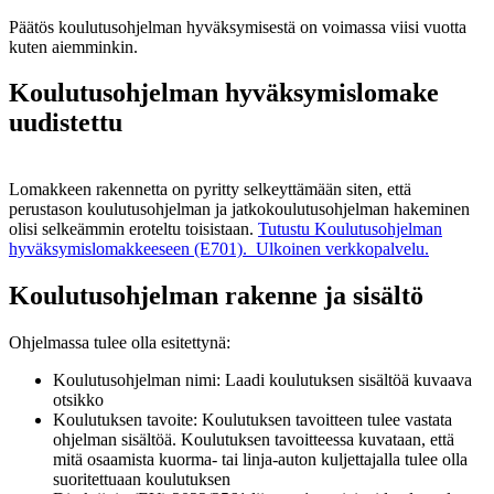
Päätös koulutusohjelman hyväksymisestä on voimassa viisi vuotta
kuten aiemminkin.
Koulutusohjelman hyväksymislomake
uudistettu
Lomakkeen rakennetta on pyritty selkeyttämään siten, että
perustason koulutusohjelman ja jatkokoulutusohjelman hakeminen
olisi selkeämmin eroteltu toisistaan.
Tutustu Koulutusohjelman
hyväksymislomakkeeseen (E701).
Ulkoinen verkkopalvelu.
Koulutusohjelman rakenne ja sisältö
Ohjelmassa tulee olla esitettynä:
Koulutusohjelman nimi: Laadi koulutuksen sisältöä kuvaava
otsikko
Koulutuksen tavoite: Koulutuksen tavoitteen tulee vastata
ohjelman sisältöä. Koulutuksen tavoitteessa kuvataan, että
mitä osaamista kuorma- tai linja-auton kuljettajalla tulee olla
suoritettuaan koulutuksen