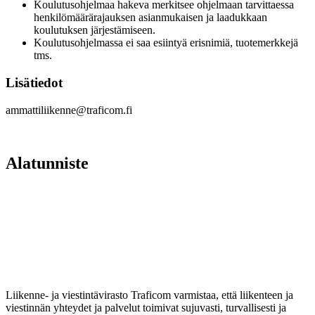
Koulutusohjelmaa hakeva merkitsee ohjelmaan tarvittaessa
henkilömäärärajauksen asianmukaisen ja laadukkaan
koulutuksen järjestämiseen.
Koulutusohjelmassa ei saa esiintyä erisnimiä, tuotemerkkejä
tms.
Lisätiedot
ammattiliikenne@traficom.fi
Alatunniste
Liikenne- ja viestintävirasto Traficom varmistaa, että liikenteen ja
viestinnän yhteydet ja palvelut toimivat sujuvasti, turvallisesti ja