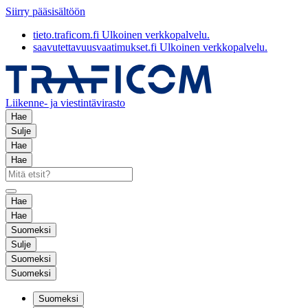
Siirry pääsisältöön
tieto.traficom.fi
Ulkoinen verkkopalvelu.
saavutettavuusvaatimukset.fi
Ulkoinen verkkopalvelu.
Liikenne- ja viestintävirasto
Hae
Sulje
Hae
Hae
Hae
Hae
Suomeksi
Sulje
Suomeksi
Suomeksi
Suomeksi