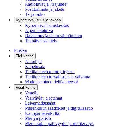
Radioluvat ja -taajuudet
Postitoiminta ja jakelu
Tv ja radio
Kyberturvallisuus ja tekoäly
Kyberturvallisuuskeskus
Arjen tietoturva
Datatalous ja datan välittäminen
Tekoälyn sääntely
Etusivu
Tieliikenne
Autoilijat
Kuljetusala
Tieliikenteen muut yritykset
Tieliikenteen turvallisuus ja valvonta
Matkustaminen tieliikenteessä
Vesiliikenne
Veneily
Vesiväylät ja satamat
Laivamatkustajat
Merenkulun säädökset ja digitalisaatio
Kauppamerenkulku
Meriympäristö
Merenkulun pätevyydet ja meriterveys