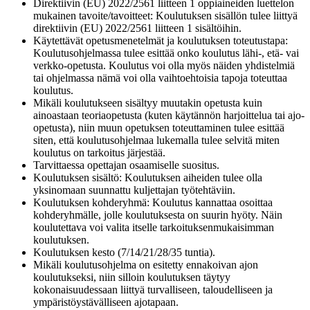
Direktiivin (EU) 2022/2561 liitteen 1 oppiaineiden luettelon
mukainen tavoite/tavoitteet: Koulutuksen sisällön tulee liittyä
direktiivin (EU) 2022/2561 liitteen 1 sisältöihin.
Käytettävät opetusmenetelmät ja koulutuksen toteutustapa:
Koulutusohjelmassa tulee esittää onko koulutus lähi-, etä- vai
verkko-opetusta. Koulutus voi olla myös näiden yhdistelmiä
tai ohjelmassa nämä voi olla vaihtoehtoisia tapoja toteuttaa
koulutus.
Mikäli koulutukseen sisältyy muutakin opetusta kuin
ainoastaan teoriaopetusta (kuten käytännön harjoittelua tai ajo-
opetusta), niin muun opetuksen toteuttaminen tulee esittää
siten, että koulutusohjelmaa lukemalla tulee selvitä miten
koulutus on tarkoitus järjestää.
Tarvittaessa opettajan osaamiselle suositus.
Koulutuksen sisältö: Koulutuksen aiheiden tulee olla
yksinomaan suunnattu kuljettajan työtehtäviin.
Koulutuksen kohderyhmä: Koulutus kannattaa osoittaa
kohderyhmälle, jolle koulutuksesta on suurin hyöty. Näin
koulutettava voi valita itselle tarkoituksenmukaisimman
koulutuksen.
Koulutuksen kesto (7/14/21/28/35 tuntia).
Mikäli koulutusohjelma on esitetty ennakoivan ajon
koulutukseksi, niin silloin koulutuksen täytyy
kokonaisuudessaan liittyä turvalliseen, taloudelliseen ja
ympäristöystävälliseen ajotapaan.