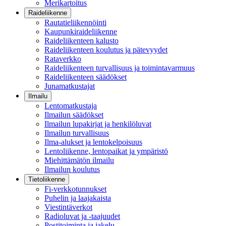
Merikartoitus
Raideliikenne
Rautatieliikennöinti
Kaupunkiraideliikenne
Raideliikenteen kalusto
Raideliikenteen koulutus ja pätevyydet
Rataverkko
Raideliikenteen turvallisuus ja toimintavarmuus
Raideliikenteen säädökset
Junamatkustajat
Ilmailu
Lentomatkustaja
Ilmailun säädökset
Ilmailun lupakirjat ja henkilöluvat
Ilmailun turvallisuus
Ilma-alukset ja lentokelpoisuus
Lentoliikenne, lentopaikat ja ympäristö
Miehittämätön ilmailu
Ilmailun koulutus
Tietoliikenne
Fi-verkkotunnukset
Puhelin ja laajakaista
Viestintäverkot
Radioluvat ja -taajuudet
Postitoiminta ja jakelu