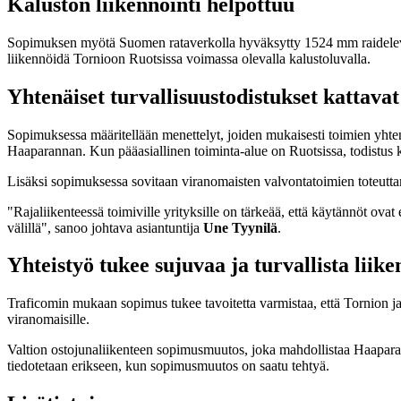
Kaluston liikennöinti helpottuu
Sopimuksen myötä Suomen rataverkolla hyväksytty 1524 mm raideleve
liikennöidä Tornioon Ruotsissa voimassa olevalla kalustoluvalla.
Yhtenäiset turvallisuustodistukset kattavat
Sopimuksessa määritellään menettelyt, joiden mukaisesti toimien yhten
Haaparannan. Kun pääasiallinen toiminta-alue on Ruotsissa, todistus 
Lisäksi sopimuksessa sovitaan viranomaisten valvontatoimien toteutta
"Rajaliikenteessä toimiville yrityksille on tärkeää, että käytännöt ovat
välillä", sanoo johtava asiantuntija
Une Tyynilä
.
Yhteistyö tukee sujuvaa ja turvallista liike
Traficomin mukaan sopimus tukee tavoitetta varmistaa, että Tornion ja Ha
viranomaisille.
Valtion ostojunaliikenteen sopimusmuutos, joka mahdollistaa Haaparanna
tiedotetaan erikseen, kun sopimusmuutos on saatu tehtyä.