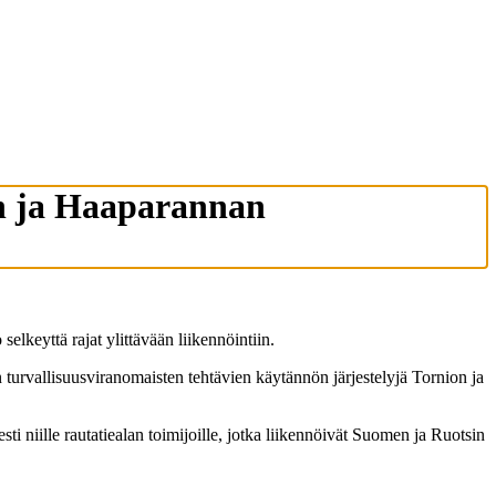
on ja Haaparannan
elkeyttä rajat ylittävään liikennöintiin.
n turvallisuusviranomaisten tehtävien käytännön järjestelyjä Tornion ja
sti niille rautatiealan toimijoille, jotka liikennöivät Suomen ja Ruotsin