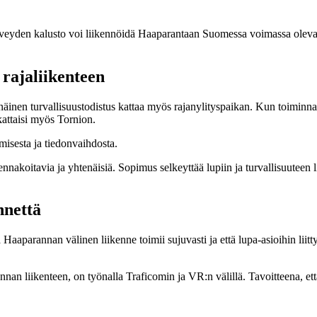
yden kalusto voi liikennöidä Haaparantaan Suomessa voimassa olevall
 rajaliikenteen
äinen turvallisuustodistus kattaa myös rajanylityspaikan. Kun toiminna
kattaisi myös Tornion.
misesta ja tiedonvaihdosta.
 ennakoitavia ja yhtenäisiä. Sopimus selkeyttää lupiin ja turvallisuuteen
nnettä
aparannan välinen liikenne toimii sujuvasti ja että lupa-asioihin liittyv
n liikenteen, on työnalla Traficomin ja VR:n välillä. Tavoitteena, että