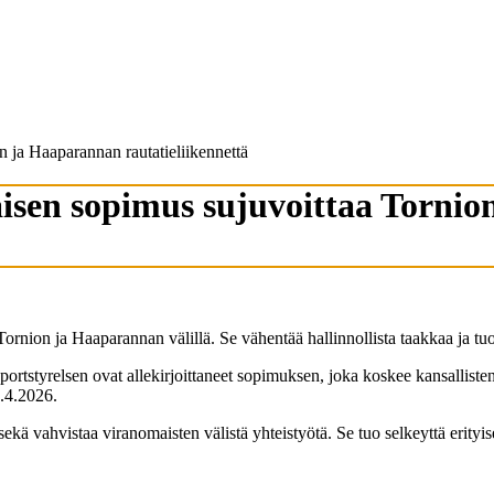
 ja Haaparannan rautatieliikennettä
isen sopimus sujuvoittaa Torni
rnion ja Haaparannan välillä. Se vähentää hallinnollista taakkaa ja tuo s
sportstyrelsen ovat allekirjoittaneet sopimuksen, joka koskee kansalliste
0.4.2026.
ekä vahvistaa viranomaisten välistä yhteistyötä. Se tuo selkeyttä erityise