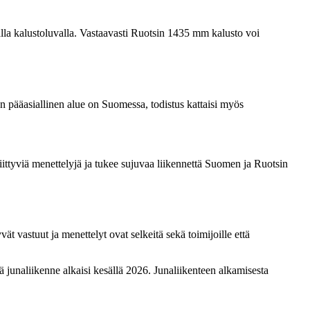
a kalustoluvalla. Vastaavasti Ruotsin 1435 mm kalusto voi
n pääasiallinen alue on Suomessa, todistus kattaisi myös
 liittyviä menettelyjä ja tukee sujuvaa liikennettä Suomen ja Ruotsin
ät vastuut ja menettelyt ovat selkeitä sekä toimijoille että
 junaliikenne alkaisi kesällä 2026. Junaliikenteen alkamisesta