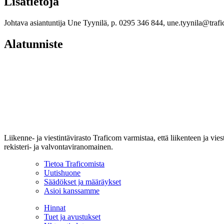
Lisätietoja
Johtava asiantuntija Une Tyynilä, p. 0295 346 844, une.tyynila@trafi
Alatunniste
Liikenne- ja viestintävirasto Traficom varmistaa, että liikenteen ja vi
rekisteri- ja valvontaviranomainen.
Tietoa Traficomista
Uutishuone
Säädökset ja määräykset
Asioi kanssamme
Hinnat
Tuet ja avustukset