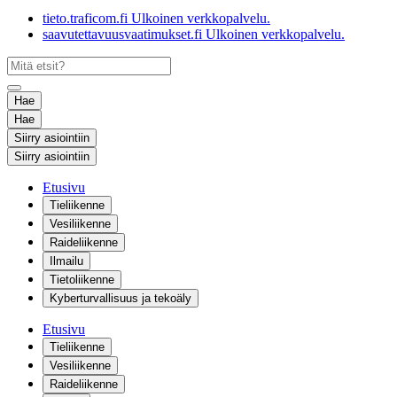
tieto.traficom.fi
Ulkoinen verkkopalvelu.
saavutettavuusvaatimukset.fi
Ulkoinen verkkopalvelu.
Hae
Hae
Siirry asiointiin
Siirry asiointiin
Etusivu
Tieliikenne
Vesiliikenne
Raideliikenne
Ilmailu
Tietoliikenne
Kyberturvallisuus ja tekoäly
Etusivu
Tieliikenne
Vesiliikenne
Raideliikenne