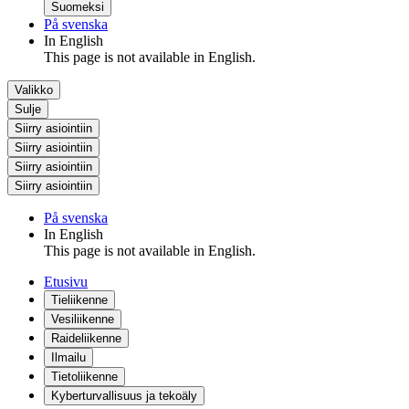
Suomeksi
På svenska
In English
This page is not available in English.
Valikko
Sulje
Siirry asiointiin
Siirry asiointiin
Siirry asiointiin
Siirry asiointiin
På svenska
In English
This page is not available in English.
Etusivu
Tieliikenne
Vesiliikenne
Raideliikenne
Ilmailu
Tietoliikenne
Kyberturvallisuus ja tekoäly