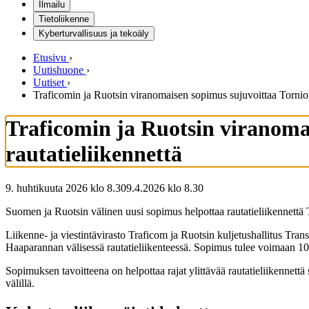
Ilmailu
Tietoliikenne
Kyberturvallisuus ja tekoäly
Etusivu
›
Uutishuone
›
Uutiset
›
Traficomin ja Ruotsin viranomaisen sopimus sujuvoittaa Tornion
Traficomin ja Ruotsin viranoma
rautatieliikennettä
9. huhtikuuta 2026 klo 8.30
9.4.2026
klo
8.30
Suomen ja Ruotsin välinen uusi sopimus helpottaa rautatieliikennettä To
Liikenne- ja viestintävirasto Traficom ja Ruotsin kuljetushallitus Tran
Haaparannan välisessä rautatieliikenteessä. Sopimus tulee voimaan 1
Sopimuksen tavoitteena on helpottaa rajat ylittävää rautatieliikennettä s
välillä.