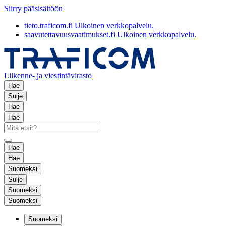
Siirry pääsisältöön
tieto.traficom.fi
Ulkoinen verkkopalvelu.
saavutettavuusvaatimukset.fi
Ulkoinen verkkopalvelu.
Liikenne- ja viestintävirasto
Hae
Sulje
Hae
Hae
Hae
Hae
Suomeksi
Sulje
Suomeksi
Suomeksi
Suomeksi