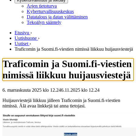
Kyberturvallisuus ja tekoäly
Arjen tietoturva
Kyberturvallisuuskeskus
Datatalous ja datan välittäminen
Tekoälyn sääntely
Etusivu
›
Uutishuone
›
Uutiset
›
Traficomin ja Suomi.fi-viestien nimissä liikkuu huijausviestejä
Traficomin ja Suomi.fi-viestien
nimissä liikkuu huijausviestejä
6. marraskuuta 2025 klo 12.24
6.11.2025
klo
12.24
Huijausviestejä liikkuu jälleen Traficomin ja Suomi.fi-viestien
nimissä. Älä avaa linkkejä tai anna tietojasi.