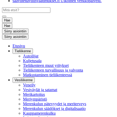
saavutettavuusvaatimukset.fi
Ulkoinen verkkopalvelu.
Hae
Hae
Siirry asiointiin
Siirry asiointiin
Etusivu
Tieliikenne
Autoilijat
Kuljetusala
Tieliikenteen muut yritykset
Tieliikenteen turvallisuus ja valvonta
Matkustaminen tieliikenteessä
Vesiliikenne
Veneily
Vesiväylät ja satamat
Merikartoitus
Meriympäristö
Merenkulun pätevyydet ja meriterveys
Merenkulun säädökset ja digitalisaatio
Kauppamerenkulku