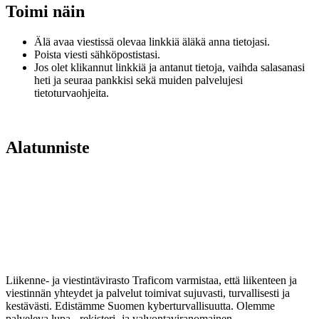
Toimi näin
Älä avaa viestissä olevaa linkkiä äläkä anna tietojasi.
Poista viesti sähköpostistasi.
Jos olet klikannut linkkiä ja antanut tietoja, vaihda salasanasi
heti ja seuraa pankkisi sekä muiden palvelujesi
tietoturvaohjeita.
Alatunniste
Liikenne- ja viestintävirasto Traficom varmistaa, että liikenteen ja
viestinnän yhteydet ja palvelut toimivat sujuvasti, turvallisesti ja
kestävästi. Edistämme Suomen kyberturvallisuutta. Olemme
palveleva lupa-, rekisteri- ja valvontaviranomainen.