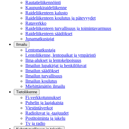
Rautatieliikennöinti
Kaupunkiraideliikenne
Raideliikenteen kalusto
Raideliikenteen koulutus ja pätevyydet
Rataverkko
Raideliikenteen turvallisuus ja toimintavarmuus
Raideliikenteen säädökset
Junamatkustajat
Ilmailu
Lentomatkustaja
Lentoliikenne, lentopaikat ja ympäristö
Ilma-alukset ja lentokelpoisuus
Ilmailun lupakirjat ja henkilöluvat
Ilmailun säädökset
Ilmailun turvallisuus
Ilmailun koulutus
Miehittämätön ilmailu
Tietoliikenne
Fi-verkkotunnukset
Puhelin ja laajakaista
Viestintäverkot
Radioluvat ja -taajuudet
Postitoiminta ja jakelu
Tv ja radio