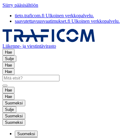
Siirry pääsisältöön
tieto.traficom.fi
Ulkoinen verkkopalvelu.
saavutettavuusvaatimukset.fi
Ulkoinen verkkopalvelu.
Liikenne- ja viestintävirasto
Hae
Sulje
Hae
Hae
Hae
Hae
Suomeksi
Sulje
Suomeksi
Suomeksi
Suomeksi