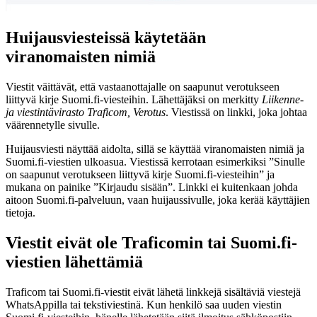
Huijausviesteissä käytetään
viranomaisten nimiä
Viestit väittävät, että vastaanottajalle on saapunut verotukseen
liittyvä kirje Suomi.fi-viesteihin. Lähettäjäksi on merkitty
Liikenne-
ja viestintävirasto Traficom, Verotus
. Viestissä on linkki, joka johtaa
väärennetylle sivulle.
Huijausviesti näyttää aidolta, sillä se käyttää viranomaisten nimiä ja
Suomi.fi-viestien ulkoasua. Viestissä kerrotaan esimerkiksi ”Sinulle
on saapunut verotukseen liittyvä kirje Suomi.fi-viesteihin” ja
mukana on painike ”Kirjaudu sisään”. Linkki ei kuitenkaan johda
aitoon Suomi.fi-palveluun, vaan huijaussivulle, joka kerää käyttäjien
tietoja.
Viestit eivät ole Traficomin tai Suomi.fi-
viestien lähettämiä
Traficom tai Suomi.fi-viestit eivät lähetä linkkejä sisältäviä viestejä
WhatsAppilla tai tekstiviestinä. Kun henkilö saa uuden viestin