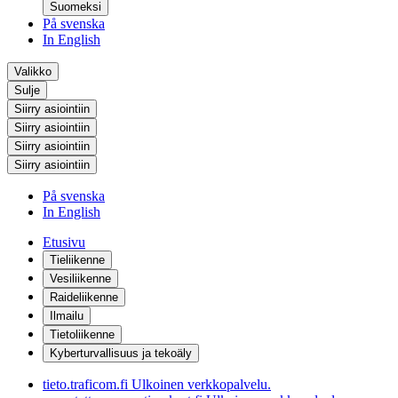
Suomeksi
På svenska
In English
Valikko
Sulje
Siirry asiointiin
Siirry asiointiin
Siirry asiointiin
Siirry asiointiin
På svenska
In English
Etusivu
Tieliikenne
Vesiliikenne
Raideliikenne
Ilmailu
Tietoliikenne
Kyberturvallisuus ja tekoäly
tieto.traficom.fi
Ulkoinen verkkopalvelu.