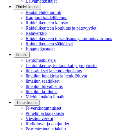
Laivamatkustajat
Raideliikenne
Rautatieliikennöinti
Kaupunkiraideliikenne
Raideliikenteen kalusto
Raideliikenteen koulutus ja pätevyydet
Rataverkko
Raideliikenteen turvallisuus ja toimintavarmuus
Raideliikenteen säädökset
Junamatkustajat
Ilmailu
Lentomatkustaja
Lentoliikenne, lentopaikat ja ympäristö
Ilma-alukset ja lentokelpoisuus
Ilmailun lupakirjat ja henkilöluvat
Ilmailun säädökset
Ilmailun turvallisuus
Ilmailun koulutus
Miehittämätön ilmailu
Tietoliikenne
Fi-verkkotunnukset
Puhelin ja laajakaista
Viestintäverkot
Radioluvat ja -taajuudet
Postitoiminta ja jakelu