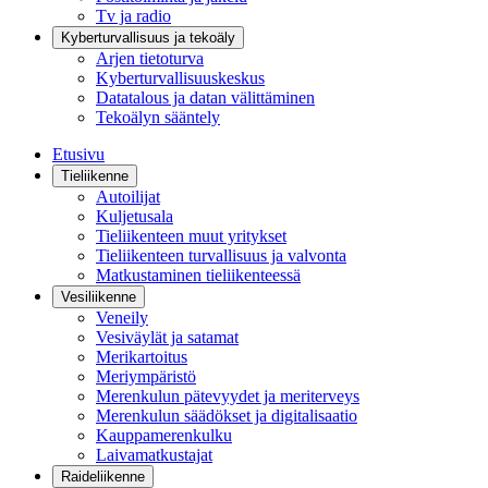
Tv ja radio
Kyberturvallisuus ja tekoäly
Arjen tietoturva
Kyberturvallisuuskeskus
Datatalous ja datan välittäminen
Tekoälyn sääntely
Etusivu
Tieliikenne
Autoilijat
Kuljetusala
Tieliikenteen muut yritykset
Tieliikenteen turvallisuus ja valvonta
Matkustaminen tieliikenteessä
Vesiliikenne
Veneily
Vesiväylät ja satamat
Merikartoitus
Meriympäristö
Merenkulun pätevyydet ja meriterveys
Merenkulun säädökset ja digitalisaatio
Kauppamerenkulku
Laivamatkustajat
Raideliikenne