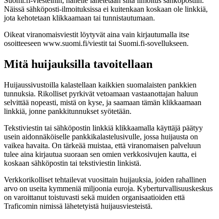
Suomi.fi-viesteihin, hänelle lähetetään siitä ilmoitus sähköpostiin.
Näissä sähköposti-ilmoituksissa ei kuitenkaan koskaan ole linkkiä,
jota kehotetaan klikkaamaan tai tunnistautumaan.
Oikeat viranomaisviestit löytyvät aina vain kirjautumalla itse
osoitteeseen www.suomi.fi/viestit tai Suomi.fi-sovellukseen.
Mitä huijauksilla tavoitellaan
Huijaussivustoilla kalastellaan kaikkien suomalaisten pankkien
tunnuksia. Rikolliset pyrkivät vetoamaan vastaanottajan haluun
selvittää nopeasti, mistä on kyse, ja saamaan tämän klikkaamaan
linkkiä, jonne pankkitunnukset syötetään.
Tekstiviestin tai sähköpostin linkkiä klikkaamalla käyttäjä päätyy
usein aidonnäköiselle pankkikalastelusivulle, jossa huijausta on
vaikea havaita. On tärkeää muistaa, että viranomaisen palveluun
tulee aina kirjautua suoraan sen omien verkkosivujen kautta, ei
koskaan sähköpostin tai tekstiviestin linkistä.
Verkkorikolliset tehtailevat vuosittain huijauksia, joiden rahallinen
arvo on useita kymmeniä miljoonia euroja. Kyberturvallisuuskeskus
on varoittanut toistuvasti sekä muiden organisaatioiden että
Traficomin nimissä lähetetyistä huijausviesteistä.