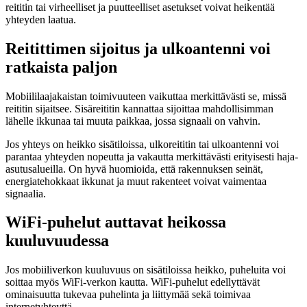
reititin tai virheelliset ja puutteelliset asetukset voivat heikentää
yhteyden laatua.
Reitittimen sijoitus ja ulkoantenni voi
ratkaista paljon
Mobiililaajakaistan toimivuuteen vaikuttaa merkittävästi se, missä
reititin sijaitsee. Sisäreititin kannattaa sijoittaa mahdollisimman
lähelle ikkunaa tai muuta paikkaa, jossa signaali on vahvin.
Jos yhteys on heikko sisätiloissa, ulkoreititin tai ulkoantenni voi
parantaa yhteyden nopeutta ja vakautta merkittävästi erityisesti haja-
asutusalueilla. On hyvä huomioida, että rakennuksen seinät,
energiatehokkaat ikkunat ja muut rakenteet voivat vaimentaa
signaalia.
WiFi-puhelut auttavat heikossa
kuuluvuudessa
Jos mobiiliverkon kuuluvuus on sisätiloissa heikko, puheluita voi
soittaa myös WiFi-verkon kautta. WiFi-puhelut edellyttävät
ominaisuutta tukevaa puhelinta ja liittymää sekä toimivaa
internetyhteyttä.