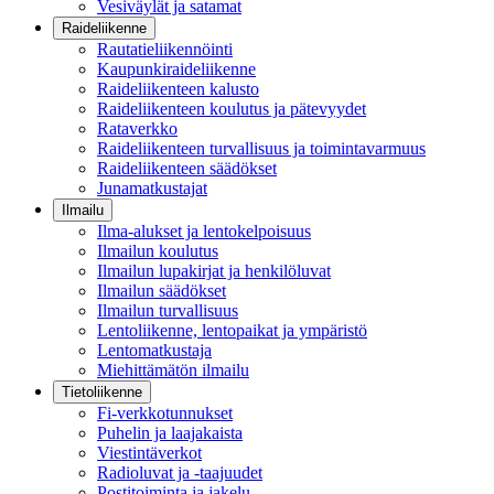
Vesiväylät ja satamat
Raideliikenne
Rautatieliikennöinti
Kaupunkiraideliikenne
Raideliikenteen kalusto
Raideliikenteen koulutus ja pätevyydet
Rataverkko
Raideliikenteen turvallisuus ja toimintavarmuus
Raideliikenteen säädökset
Junamatkustajat
Ilmailu
Ilma-alukset ja lentokelpoisuus
Ilmailun koulutus
Ilmailun lupakirjat ja henkilöluvat
Ilmailun säädökset
Ilmailun turvallisuus
Lentoliikenne, lentopaikat ja ympäristö
Lentomatkustaja
Miehittämätön ilmailu
Tietoliikenne
Fi-verkkotunnukset
Puhelin ja laajakaista
Viestintäverkot
Radioluvat ja -taajuudet
Postitoiminta ja jakelu