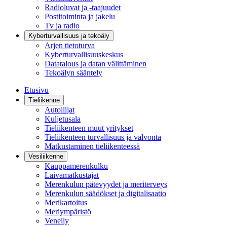
Radioluvat ja -taajuudet
Postitoiminta ja jakelu
Tv ja radio
Kyberturvallisuus ja tekoäly
Arjen tietoturva
Kyberturvallisuuskeskus
Datatalous ja datan välittäminen
Tekoälyn sääntely
Etusivu
Tieliikenne
Autoilijat
Kuljetusala
Tieliikenteen muut yritykset
Tieliikenteen turvallisuus ja valvonta
Matkustaminen tieliikenteessä
Vesiliikenne
Kauppamerenkulku
Laivamatkustajat
Merenkulun pätevyydet ja meriterveys
Merenkulun säädökset ja digitalisaatio
Merikartoitus
Meriympäristö
Veneily