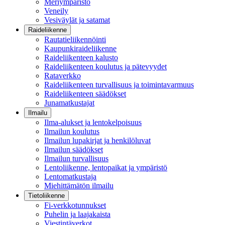
Meriympäristö
Veneily
Vesiväylät ja satamat
Raideliikenne
Rautatieliikennöinti
Kaupunkiraideliikenne
Raideliikenteen kalusto
Raideliikenteen koulutus ja pätevyydet
Rataverkko
Raideliikenteen turvallisuus ja toimintavarmuus
Raideliikenteen säädökset
Junamatkustajat
Ilmailu
Ilma-alukset ja lentokelpoisuus
Ilmailun koulutus
Ilmailun lupakirjat ja henkilöluvat
Ilmailun säädökset
Ilmailun turvallisuus
Lentoliikenne, lentopaikat ja ympäristö
Lentomatkustaja
Miehittämätön ilmailu
Tietoliikenne
Fi-verkkotunnukset
Puhelin ja laajakaista
Viestintäverkot