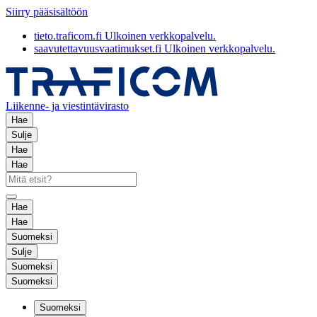
Siirry pääsisältöön
tieto.traficom.fi
Ulkoinen verkkopalvelu.
saavutettavuusvaatimukset.fi
Ulkoinen verkkopalvelu.
Liikenne- ja viestintävirasto
Hae
Sulje
Hae
Hae
Hae
Hae
Suomeksi
Sulje
Suomeksi
Suomeksi
Suomeksi