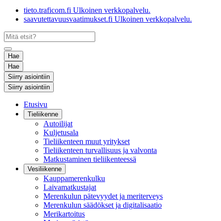
tieto.traficom.fi
Ulkoinen verkkopalvelu.
saavutettavuusvaatimukset.fi
Ulkoinen verkkopalvelu.
Hae
Hae
Siirry asiointiin
Siirry asiointiin
Etusivu
Tieliikenne
Autoilijat
Kuljetusala
Tieliikenteen muut yritykset
Tieliikenteen turvallisuus ja valvonta
Matkustaminen tieliikenteessä
Vesiliikenne
Kauppamerenkulku
Laivamatkustajat
Merenkulun pätevyydet ja meriterveys
Merenkulun säädökset ja digitalisaatio
Merikartoitus