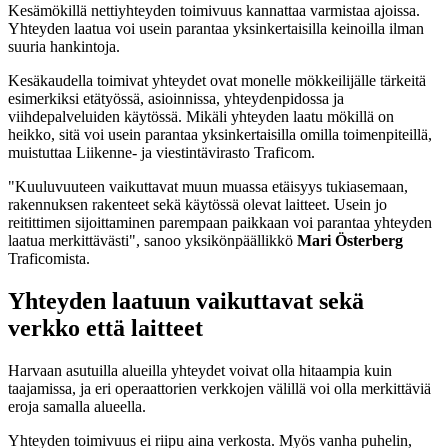
Kesämökillä nettiyhteyden toimivuus kannattaa varmistaa ajoissa.
Yhteyden laatua voi usein parantaa yksinkertaisilla keinoilla ilman
suuria hankintoja.
Kesäkaudella toimivat yhteydet ovat monelle mökkeilijälle tärkeitä
esimerkiksi etätyössä, asioinnissa, yhteydenpidossa ja
viihdepalveluiden käytössä. Mikäli yhteyden laatu mökillä on
heikko, sitä voi usein parantaa yksinkertaisilla omilla toimenpiteillä,
muistuttaa Liikenne- ja viestintävirasto Traficom.
"Kuuluvuuteen vaikuttavat muun muassa etäisyys tukiasemaan,
rakennuksen rakenteet sekä käytössä olevat laitteet. Usein jo
reitittimen sijoittaminen parempaan paikkaan voi parantaa yhteyden
laatua merkittävästi", sanoo yksikönpäällikkö
Mari Österberg
Traficomista.
Yhteyden laatuun vaikuttavat sekä
verkko että laitteet
Harvaan asutuilla alueilla yhteydet voivat olla hitaampia kuin
taajamissa, ja eri operaattorien verkkojen välillä voi olla merkittäviä
eroja samalla alueella.
Yhteyden toimivuus ei riipu aina verkosta. Myös vanha puhelin,