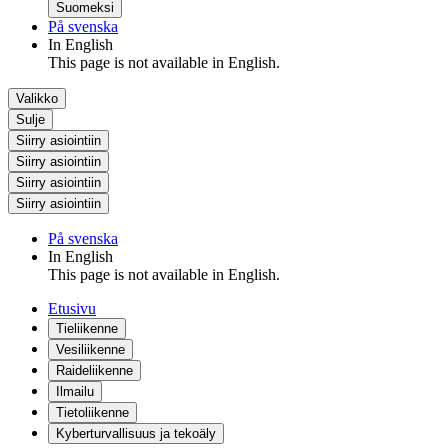
Suomeksi
På svenska
In English
This page is not available in English.
Valikko
Sulje
Siirry asiointiin
Siirry asiointiin
Siirry asiointiin
Siirry asiointiin
På svenska
In English
This page is not available in English.
Etusivu
Tieliikenne
Vesiliikenne
Raideliikenne
Ilmailu
Tietoliikenne
Kyberturvallisuus ja tekoäly