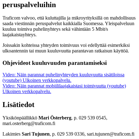
peruspalveluihin
Traficom valvoo, että kuluttajilla ja mikroyrityksillä on mahdollisuus
saada viestinnän peruspalvelut kaikkialla Suomessa. Yleispalveluun
kuuluu toimiva puhelinyhteys sekä vähintään 5 Mbit/s
laajakaistayhteys.
Joissakin kohteissa yhteyden toimivuus voi edellyttää esimerkiksi
ulkoantennin tai muun kuuluvuutta parantavan ratkaisun käyttöä.
Ohjevideot kuuluvuuden parantamiseksi
Video: Näin parannat puhelinyhteyden kuuluvuutta sisätiloissa
(youtube)
Ulkoinen verkkopalvelu.
Video: Näin parannat mobiililaajakaistasi toimivuutta (youtube)
Ulkoinen verkkopalvelu.
Lisätiedot
Yksikönpäällikkö
Mari Österberg
, p. 029 539 0545,
mari.osterberg@traficom.fi
Lakimies
Sari Tujunen
, p. 029 539 0336, sari.tujunen@traficom.fi