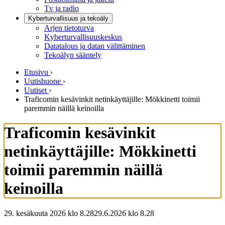
Tv ja radio
Kyberturvallisuus ja tekoäly
Arjen tietoturva
Kyberturvallisuuskeskus
Datatalous ja datan välittäminen
Tekoälyn sääntely
Etusivu
›
Uutishuone
›
Uutiset
›
Traficomin kesävinkit netinkäyttäjille: Mökkinetti toimii
paremmin näillä keinoilla
Traficomin kesävinkit
netinkäyttäjille: Mökkinetti
toimii paremmin näillä
keinoilla
29. kesäkuuta 2026 klo 8.28
29.6.2026
klo
8.28