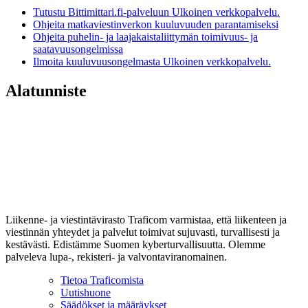
Tutustu Bittimittari.fi-palveluun
Ulkoinen verkkopalvelu.
Ohjeita matkaviestinverkon kuuluvuuden parantamiseksi
Ohjeita puhelin- ja laajakaistaliittymän toimivuus- ja
saatavuusongelmissa
Ilmoita kuuluvuusongelmasta
Ulkoinen verkkopalvelu.
Alatunniste
Liikenne- ja viestintävirasto Traficom varmistaa, että liikenteen ja
viestinnän yhteydet ja palvelut toimivat sujuvasti, turvallisesti ja
kestävästi. Edistämme Suomen kyberturvallisuutta. Olemme
palveleva lupa-, rekisteri- ja valvontaviranomainen.
Tietoa Traficomista
Uutishuone
Säädökset ja määräykset