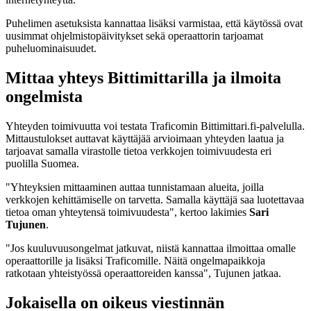
Puhelimen asetuksista kannattaa lisäksi varmistaa, että käytössä ovat
uusimmat ohjelmistopäivitykset sekä operaattorin tarjoamat
puheluominaisuudet.
Mittaa yhteys Bittimittarilla ja ilmoita
ongelmista
Yhteyden toimivuutta voi testata Traficomin Bittimittari.fi-palvelulla.
Mittaustulokset auttavat käyttäjää arvioimaan yhteyden laatua ja
tarjoavat samalla virastolle tietoa verkkojen toimivuudesta eri
puolilla Suomea.
"Yhteyksien mittaaminen auttaa tunnistamaan alueita, joilla
verkkojen kehittämiselle on tarvetta. Samalla käyttäjä saa luotettavaa
tietoa oman yhteytensä toimivuudesta", kertoo lakimies
Sari
Tujunen
.
"Jos kuuluvuusongelmat jatkuvat, niistä kannattaa ilmoittaa omalle
operaattorille ja lisäksi Traficomille. Näitä ongelmapaikkoja
ratkotaan yhteistyössä operaattoreiden kanssa", Tujunen jatkaa.
Jokaisella on oikeus viestinnän