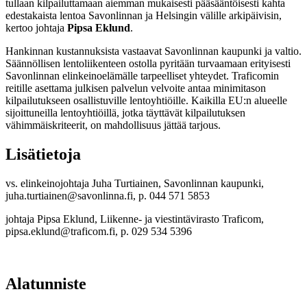
tullaan kilpailuttamaan aiemman mukaisesti pääsääntöisesti kahta
edestakaista lentoa Savonlinnan ja Helsingin välille arkipäivisin,
kertoo johtaja
Pipsa Eklund
.
Hankinnan kustannuksista vastaavat Savonlinnan kaupunki ja valtio.
Säännöllisen lentoliikenteen ostolla pyritään turvaamaan erityisesti
Savonlinnan elinkeinoelämälle tarpeelliset yhteydet. Traficomin
reitille asettama julkisen palvelun velvoite antaa minimitason
kilpailutukseen osallistuville lentoyhtiöille. Kaikilla EU:n alueelle
sijoittuneilla lentoyhtiöillä, jotka täyttävät kilpailutuksen
vähimmäiskriteerit, on mahdollisuus jättää tarjous.
Lisätietoja
vs. elinkeinojohtaja Juha Turtiainen, Savonlinnan kaupunki,
juha.turtiainen@savonlinna.fi, p. 044 571 5853
johtaja Pipsa Eklund, Liikenne- ja viestintävirasto Traficom,
pipsa.eklund@traficom.fi, p. 029 534 5396
Alatunniste