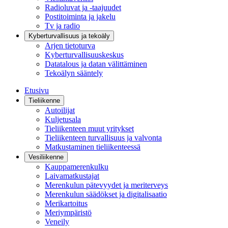
Radioluvat ja -taajuudet
Postitoiminta ja jakelu
Tv ja radio
Kyberturvallisuus ja tekoäly
Arjen tietoturva
Kyberturvallisuuskeskus
Datatalous ja datan välittäminen
Tekoälyn sääntely
Etusivu
Tieliikenne
Autoilijat
Kuljetusala
Tieliikenteen muut yritykset
Tieliikenteen turvallisuus ja valvonta
Matkustaminen tieliikenteessä
Vesiliikenne
Kauppamerenkulku
Laivamatkustajat
Merenkulun pätevyydet ja meriterveys
Merenkulun säädökset ja digitalisaatio
Merikartoitus
Meriympäristö
Veneily