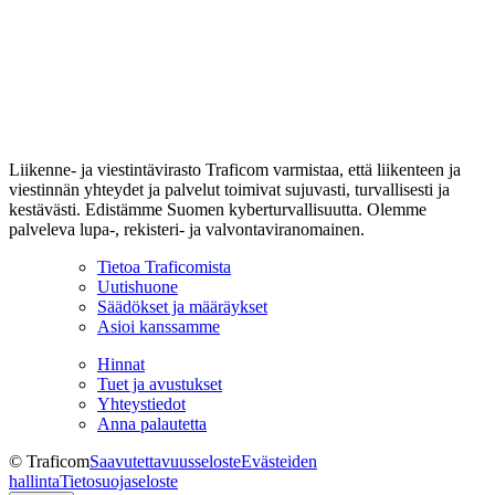
Liikenne- ja viestintävirasto Traficom varmistaa, että liikenteen ja
viestinnän yhteydet ja palvelut toimivat sujuvasti, turvallisesti ja
kestävästi. Edistämme Suomen kyberturvallisuutta. Olemme
palveleva lupa-, rekisteri- ja valvontaviranomainen.
Tietoa Traficomista
Uutishuone
Säädökset ja määräykset
Asioi kanssamme
Hinnat
Tuet ja avustukset
Yhteystiedot
Anna palautetta
© Traficom
Saavutettavuusseloste
Evästeiden
hallinta
Tietosuojaseloste