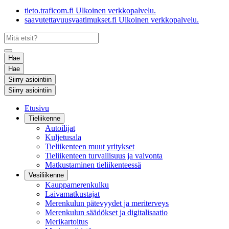
tieto.traficom.fi
Ulkoinen verkkopalvelu.
saavutettavuusvaatimukset.fi
Ulkoinen verkkopalvelu.
Hae
Hae
Siirry asiointiin
Siirry asiointiin
Etusivu
Tieliikenne
Autoilijat
Kuljetusala
Tieliikenteen muut yritykset
Tieliikenteen turvallisuus ja valvonta
Matkustaminen tieliikenteessä
Vesiliikenne
Kauppamerenkulku
Laivamatkustajat
Merenkulun pätevyydet ja meriterveys
Merenkulun säädökset ja digitalisaatio
Merikartoitus