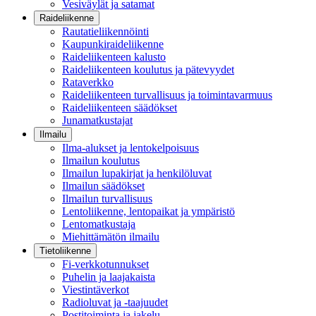
Vesiväylät ja satamat
Raideliikenne
Rautatieliikennöinti
Kaupunkiraideliikenne
Raideliikenteen kalusto
Raideliikenteen koulutus ja pätevyydet
Rataverkko
Raideliikenteen turvallisuus ja toimintavarmuus
Raideliikenteen säädökset
Junamatkustajat
Ilmailu
Ilma-alukset ja lentokelpoisuus
Ilmailun koulutus
Ilmailun lupakirjat ja henkilöluvat
Ilmailun säädökset
Ilmailun turvallisuus
Lentoliikenne, lentopaikat ja ympäristö
Lentomatkustaja
Miehittämätön ilmailu
Tietoliikenne
Fi-verkkotunnukset
Puhelin ja laajakaista
Viestintäverkot
Radioluvat ja -taajuudet
Postitoiminta ja jakelu