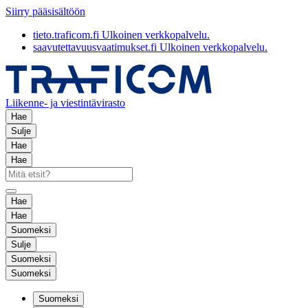
Siirry pääsisältöön
tieto.traficom.fi
Ulkoinen verkkopalvelu.
saavutettavuusvaatimukset.fi
Ulkoinen verkkopalvelu.
Liikenne- ja viestintävirasto
Hae
Sulje
Hae
Hae
Hae
Hae
Suomeksi
Sulje
Suomeksi
Suomeksi
Suomeksi