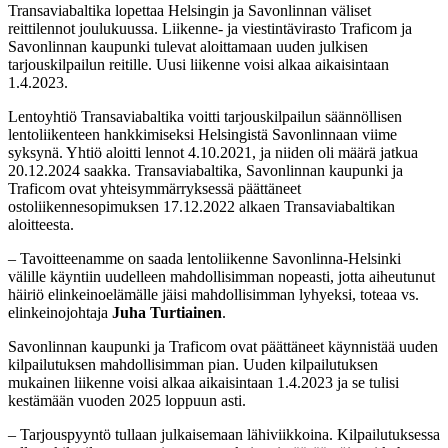
Transaviabaltika lopettaa Helsingin ja Savonlinnan väliset
reittilennot joulukuussa. Liikenne- ja viestintävirasto Traficom ja
Savonlinnan kaupunki tulevat aloittamaan uuden julkisen
tarjouskilpailun reitille. Uusi liikenne voisi alkaa aikaisintaan
1.4.2023.
Lentoyhtiö Transaviabaltika voitti tarjouskilpailun säännöllisen
lentoliikenteen hankkimiseksi Helsingistä Savonlinnaan viime
syksynä. Yhtiö aloitti lennot 4.10.2021, ja niiden oli määrä jatkua
20.12.2024 saakka. Transaviabaltika, Savonlinnan kaupunki ja
Traficom ovat yhteisymmärryksessä päättäneet
ostoliikennesopimuksen 17.12.2022 alkaen Transaviabaltikan
aloitteesta.
– Tavoitteenamme on saada lentoliikenne Savonlinna-Helsinki
välille käyntiin uudelleen mahdollisimman nopeasti, jotta aiheutunut
häiriö elinkeinoelämälle jäisi mahdollisimman lyhyeksi, toteaa vs.
elinkeinojohtaja
Juha Turtiainen
.
Savonlinnan kaupunki ja Traficom ovat päättäneet käynnistää uuden
kilpailutuksen mahdollisimman pian. Uuden kilpailutuksen
mukainen liikenne voisi alkaa aikaisintaan 1.4.2023 ja se tulisi
kestämään vuoden 2025 loppuun asti.
– Tarjouspyyntö tullaan julkaisemaan lähiviikkoina. Kilpailutuksessa