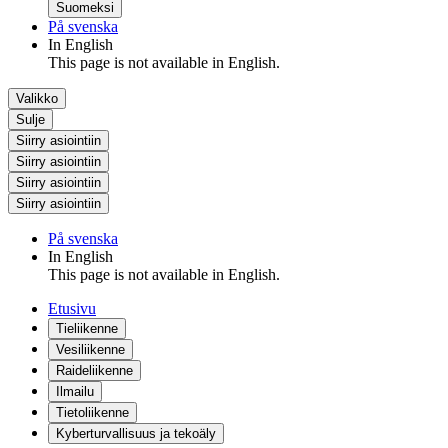
Suomeksi
På svenska
In English
This page is not available in English.
Valikko
Sulje
Siirry asiointiin
Siirry asiointiin
Siirry asiointiin
Siirry asiointiin
På svenska
In English
This page is not available in English.
Etusivu
Tieliikenne
Vesiliikenne
Raideliikenne
Ilmailu
Tietoliikenne
Kyberturvallisuus ja tekoäly