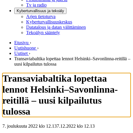
Tv ja radio
Kyberturvallisuus ja tekoäly
Arjen tietoturva
Kyberturvallisuuskeskus
Datatalous ja datan välittäminen
Tekoälyn sääntely
Etusivu
›
Uutishuone
›
Uutiset
›
Transaviabaltika lopettaa lennot Helsinki–Savonlinna-reitillä –
uusi kilpailutus tulossa
Transaviabaltika lopettaa
lennot Helsinki–Savonlinna-
reitillä – uusi kilpailutus
tulossa
7. joulukuuta 2022 klo 12.13
7.12.2022
klo
12.13