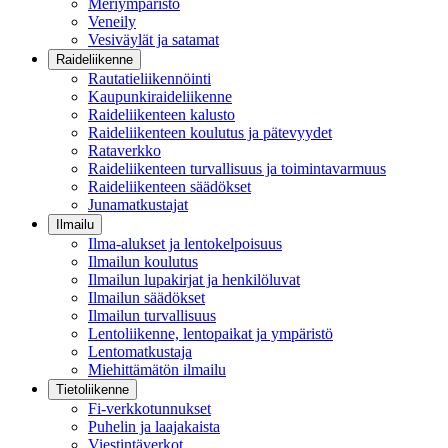
Meriympäristö
Veneily
Vesiväylät ja satamat
Raideliikenne
Rautatieliikennöinti
Kaupunkiraideliikenne
Raideliikenteen kalusto
Raideliikenteen koulutus ja pätevyydet
Rataverkko
Raideliikenteen turvallisuus ja toimintavarmuus
Raideliikenteen säädökset
Junamatkustajat
Ilmailu
Ilma-alukset ja lentokelpoisuus
Ilmailun koulutus
Ilmailun lupakirjat ja henkilöluvat
Ilmailun säädökset
Ilmailun turvallisuus
Lentoliikenne, lentopaikat ja ympäristö
Lentomatkustaja
Miehittämätön ilmailu
Tietoliikenne
Fi-verkkotunnukset
Puhelin ja laajakaista
Viestintäverkot