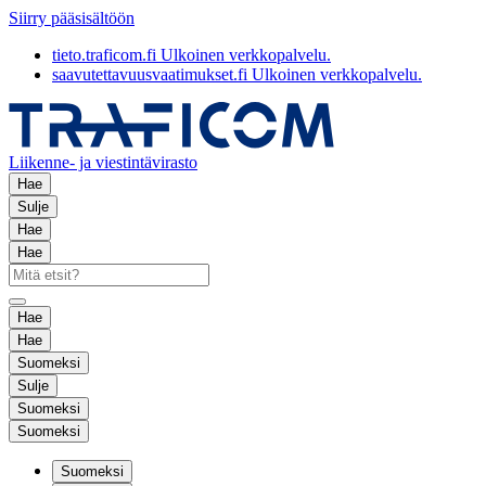
Siirry pääsisältöön
tieto.traficom.fi
Ulkoinen verkkopalvelu.
saavutettavuusvaatimukset.fi
Ulkoinen verkkopalvelu.
Liikenne- ja viestintävirasto
Hae
Sulje
Hae
Hae
Hae
Hae
Suomeksi
Sulje
Suomeksi
Suomeksi
Suomeksi