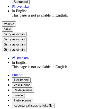
Suomeksi
På svenska
In English
This page is not available in English.
Valikko
Sulje
Siirry asiointiin
Siirry asiointiin
Siirry asiointiin
Siirry asiointiin
På svenska
In English
This page is not available in English.
Etusivu
Tieliikenne
Vesiliikenne
Raideliikenne
Ilmailu
Tietoliikenne
Kyberturvallisuus ja tekoäly