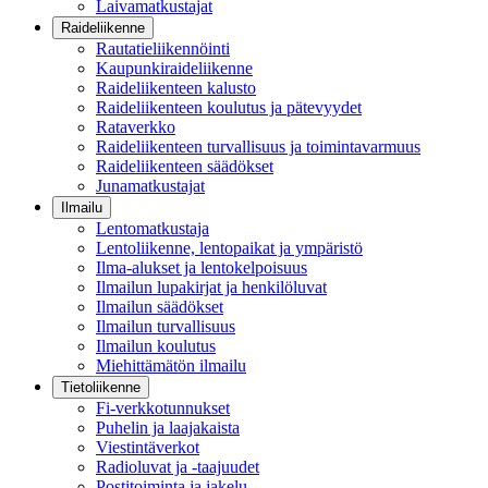
Laivamatkustajat
Raideliikenne
Rautatieliikennöinti
Kaupunkiraideliikenne
Raideliikenteen kalusto
Raideliikenteen koulutus ja pätevyydet
Rataverkko
Raideliikenteen turvallisuus ja toimintavarmuus
Raideliikenteen säädökset
Junamatkustajat
Ilmailu
Lentomatkustaja
Lentoliikenne, lentopaikat ja ympäristö
Ilma-alukset ja lentokelpoisuus
Ilmailun lupakirjat ja henkilöluvat
Ilmailun säädökset
Ilmailun turvallisuus
Ilmailun koulutus
Miehittämätön ilmailu
Tietoliikenne
Fi-verkkotunnukset
Puhelin ja laajakaista
Viestintäverkot
Radioluvat ja -taajuudet
Postitoiminta ja jakelu