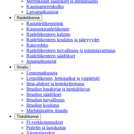
Merenkulun säädökset ja digitalisaatio
Kauppamerenkulku
Laivamatkustajat
Raideliikenne
Rautatieliikennöinti
Kaupunkiraideliikenne
Raideliikenteen kalusto
Raideliikenteen koulutus ja pätevyydet
Rataverkko
Raideliikenteen turvallisuus ja toimintavarmuus
Raideliikenteen säädökset
Junamatkustajat
Ilmailu
Lentomatkustaja
Lentoliikenne, lentopaikat ja ympäristö
Ilma-alukset ja lentokelpoisuus
Ilmailun lupakirjat ja henkilöluvat
Ilmailun säädökset
Ilmailun turvallisuus
Ilmailun koulutus
Miehittämätön ilmailu
Tietoliikenne
Fi-verkkotunnukset
Puhelin ja laajakaista
Viestintäverkot