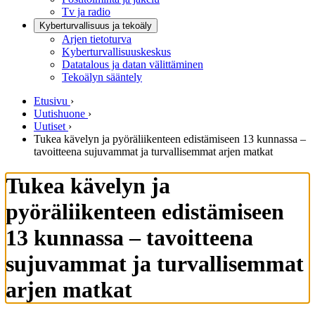
Tv ja radio
Kyberturvallisuus ja tekoäly
Arjen tietoturva
Kyberturvallisuuskeskus
Datatalous ja datan välittäminen
Tekoälyn sääntely
Etusivu
›
Uutishuone
›
Uutiset
›
Tukea kävelyn ja pyöräliikenteen edistämiseen 13 kunnassa –
tavoitteena sujuvammat ja turvallisemmat arjen matkat
Tukea kävelyn ja
pyöräliikenteen edistämiseen
13 kunnassa – tavoitteena
sujuvammat ja turvallisemmat
arjen matkat