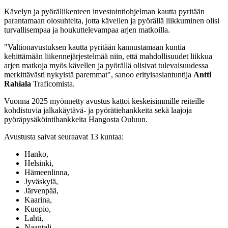
Kävelyn ja pyöräliikenteen investointiohjelman kautta pyritään
parantamaan olosuhteita, jotta kävellen ja pyörällä liikkuminen olisi
turvallisempaa ja houkuttelevampaa arjen matkoilla.
"Valtionavustuksen kautta pyritään kannustamaan kuntia
kehittämään liikennejärjestelmää niin, että mahdollisuudet liikkua
arjen matkoja myös kävellen ja pyörällä olisivat tulevaisuudessa
merkittävästi nykyistä paremmat", sanoo erityisasiantuntija
Antti
Rahiala
Traficomista.
Vuonna 2025 myönnetty avustus kattoi keskeisimmille reiteille
kohdistuvia jalkakäytävä- ja pyörätiehankkeita sekä laajoja
pyöräpysäköintihankkeita Hangosta Ouluun.
Avustusta saivat seuraavat 13 kuntaa:
Hanko,
Helsinki,
Hämeenlinna,
Jyväskylä,
Järvenpää,
Kaarina,
Kuopio,
Lahti,
Naantali,