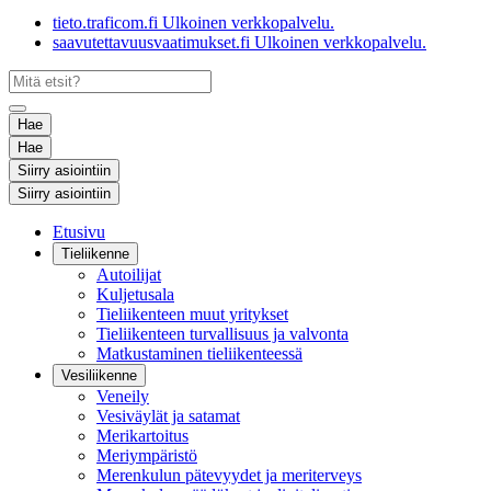
tieto.traficom.fi
Ulkoinen verkkopalvelu.
saavutettavuusvaatimukset.fi
Ulkoinen verkkopalvelu.
Hae
Hae
Siirry asiointiin
Siirry asiointiin
Etusivu
Tieliikenne
Autoilijat
Kuljetusala
Tieliikenteen muut yritykset
Tieliikenteen turvallisuus ja valvonta
Matkustaminen tieliikenteessä
Vesiliikenne
Veneily
Vesiväylät ja satamat
Merikartoitus
Meriympäristö
Merenkulun pätevyydet ja meriterveys