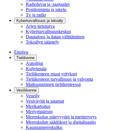
Radioluvat ja -taajuudet
Postitoiminta ja jakelu
Tv ja radio
Kyberturvallisuus ja tekoäly
Arjen tietoturva
Kyberturvallisuuskeskus
Datatalous ja datan välittäminen
Tekoälyn sääntely
Etusivu
Tieliikenne
Autoilijat
Kuljetusala
Tieliikenteen muut yritykset
Tieliikenteen turvallisuus ja valvonta
Matkustaminen tieliikenteessä
Vesiliikenne
Veneily
Vesiväylät ja satamat
Merikartoitus
Meriympäristö
Merenkulun pätevyydet ja meriterveys
Merenkulun säädökset ja digitalisaatio
Kauppamerenkulku