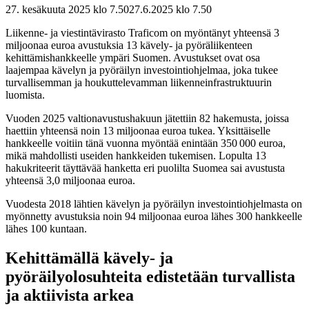
27. kesäkuuta 2025 klo 7.50
27.6.2025
klo
7.50
Liikenne- ja viestintävirasto Traficom on myöntänyt yhteensä 3
miljoonaa euroa avustuksia 13 kävely- ja pyöräliikenteen
kehittämishankkeelle ympäri Suomen. Avustukset ovat osa
laajempaa kävelyn ja pyöräilyn investointiohjelmaa, joka tukee
turvallisemman ja houkuttelevamman liikenneinfrastruktuurin
luomista.
Vuoden 2025 valtionavustushakuun jätettiin 82 hakemusta, joissa
haettiin yhteensä noin 13 miljoonaa euroa tukea. Yksittäiselle
hankkeelle voitiin tänä vuonna myöntää enintään 350 000 euroa,
mikä mahdollisti useiden hankkeiden tukemisen. Lopulta 13
hakukriteerit täyttävää hanketta eri puolilta Suomea sai avustusta
yhteensä 3,0 miljoonaa euroa.
Vuodesta 2018 lähtien kävelyn ja pyöräilyn investointiohjelmasta on
myönnetty avustuksia noin 94 miljoonaa euroa lähes 300 hankkeelle
lähes 100 kuntaan.
Kehittämällä kävely- ja
pyöräilyolosuhteita edistetään turvallista
ja aktiivista arkea