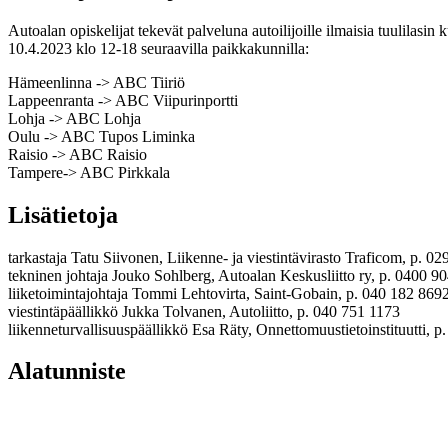
Autoalan opiskelijat tekevät palveluna autoilijoille ilmaisia tuulilasin
10.4.2023 klo 12-18 seuraavilla paikkakunnilla:
Hämeenlinna -> ABC Tiiriö
Lappeenranta -> ABC Viipurinportti
Lohja -> ABC Lohja
Oulu -> ABC Tupos Liminka
Raisio -> ABC Raisio
Tampere-> ABC Pirkkala
Lisätietoja
tarkastaja Tatu Siivonen, Liikenne- ja viestintävirasto Traficom, p. 0
tekninen johtaja Jouko Sohlberg, Autoalan Keskusliitto ry, p. 0400 9
liiketoimintajohtaja Tommi Lehtovirta, Saint-Gobain, p. 040 182 869
viestintäpäällikkö Jukka Tolvanen, Autoliitto, p. 040 751 1173
liikenneturvallisuuspäällikkö Esa Räty, Onnettomuustietoinstituutti, 
Alatunniste