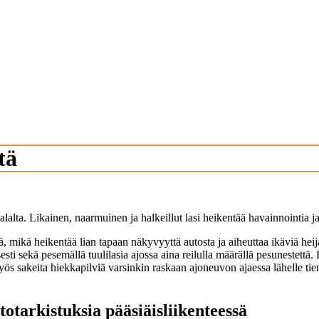
tä
alta. Likainen, naarmuinen ja halkeillut lasi heikentää havainnointia ja 
mikä heikentää lian tapaan näkyvyyttä autosta ja aiheuttaa ikäviä heijas
esti sekä pesemällä tuulilasia ajossa aina reilulla määrällä pesunestettä
yös sakeita hiekkapilviä varsinkin raskaan ajoneuvon ajaessa lähelle tien 
ntotarkistuksia pääsiäisliikenteessä