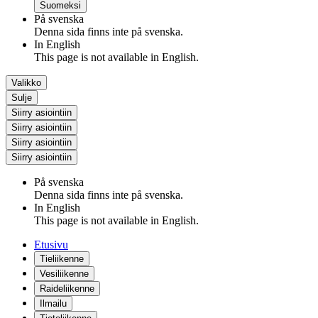
Suomeksi
På svenska
Denna sida finns inte på svenska.
In English
This page is not available in English.
Valikko
Sulje
Siirry asiointiin
Siirry asiointiin
Siirry asiointiin
Siirry asiointiin
På svenska
Denna sida finns inte på svenska.
In English
This page is not available in English.
Etusivu
Tieliikenne
Vesiliikenne
Raideliikenne
Ilmailu