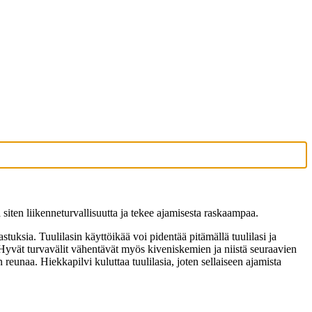
siten liikenneturvallisuutta ja tekee ajamisesta raskaampaa.
tuksia. Tuulilasin käyttöikää voi pidentää pitämällä tuulilasi ja
. Hyvät turvavälit vähentävät myös kiveniskemien ja niistä seuraavien
reunaa. Hiekkapilvi kuluttaa tuulilasia, joten sellaiseen ajamista