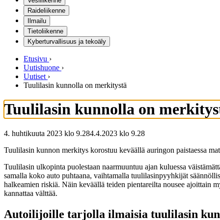
Vesiliikenne
Raideliikenne
Ilmailu
Tietoliikenne
Kyberturvallisuus ja tekoäly
Etusivu
›
Uutishuone
›
Uutiset
›
Tuulilasin kunnolla on merkitystä
Tuulilasin kunnolla on merkitys
4. huhtikuuta 2023 klo 9.28
4.4.2023
klo
9.28
Tuulilasin kunnon merkitys korostuu keväällä auringon paistaessa matal
Tuulilasin ulkopinta puolestaan naarmuuntuu ajan kuluessa väistämättä, 
samalla koko auto puhtaana, vaihtamalla tuulilasinpyyhkijät säännöllis
halkeamien riskiä. Näin keväällä teiden pientareilta nousee ajoittain m
kannattaa välttää.
Autoilijoille tarjolla ilmaisia tuulilasin ku