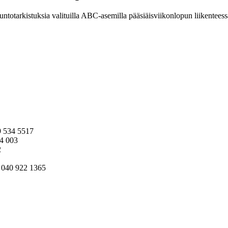
 kuntotarkistuksia valituilla ABC-asemilla pääsiäisviikonlopun liikenteess
29 534 5517
04 003
2
p. 040 922 1365