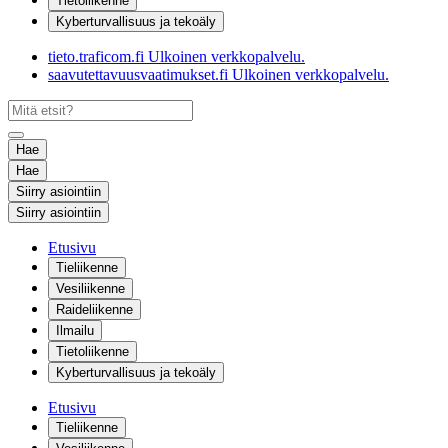
Tietoliikenne
Kyberturvallisuus ja tekoäly
tieto.traficom.fi
Ulkoinen verkkopalvelu.
saavutettavuusvaatimukset.fi
Ulkoinen verkkopalvelu.
Hae
Hae
Siirry asiointiin
Siirry asiointiin
Etusivu
Tieliikenne
Vesiliikenne
Raideliikenne
Ilmailu
Tietoliikenne
Kyberturvallisuus ja tekoäly
Etusivu
Tieliikenne