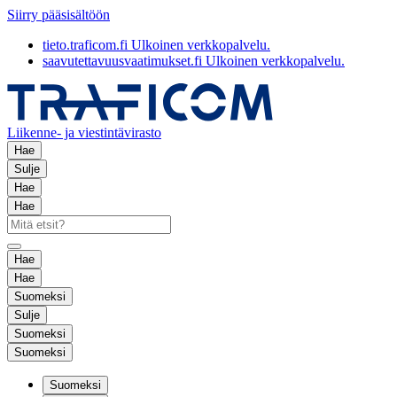
Siirry pääsisältöön
tieto.traficom.fi
Ulkoinen verkkopalvelu.
saavutettavuusvaatimukset.fi
Ulkoinen verkkopalvelu.
Liikenne- ja viestintävirasto
Hae
Sulje
Hae
Hae
Hae
Hae
Suomeksi
Sulje
Suomeksi
Suomeksi
Suomeksi