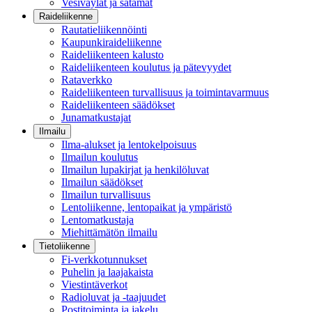
Vesiväylät ja satamat
Raideliikenne
Rautatieliikennöinti
Kaupunkiraideliikenne
Raideliikenteen kalusto
Raideliikenteen koulutus ja pätevyydet
Rataverkko
Raideliikenteen turvallisuus ja toimintavarmuus
Raideliikenteen säädökset
Junamatkustajat
Ilmailu
Ilma-alukset ja lentokelpoisuus
Ilmailun koulutus
Ilmailun lupakirjat ja henkilöluvat
Ilmailun säädökset
Ilmailun turvallisuus
Lentoliikenne, lentopaikat ja ympäristö
Lentomatkustaja
Miehittämätön ilmailu
Tietoliikenne
Fi-verkkotunnukset
Puhelin ja laajakaista
Viestintäverkot
Radioluvat ja -taajuudet
Postitoiminta ja jakelu