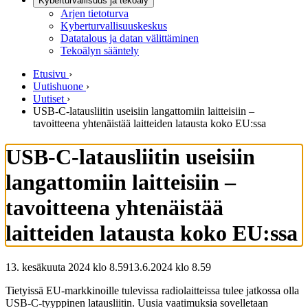
Kyberturvallisuus ja tekoäly
Arjen tietoturva
Kyberturvallisuuskeskus
Datatalous ja datan välittäminen
Tekoälyn sääntely
Etusivu
›
Uutishuone
›
Uutiset
›
USB-C-latausliitin useisiin langattomiin laitteisiin –
tavoitteena yhtenäistää laitteiden latausta koko EU:ssa
USB-C-latausliitin useisiin
langattomiin laitteisiin –
tavoitteena yhtenäistää
laitteiden latausta koko EU:ssa
13. kesäkuuta 2024 klo 8.59
13.6.2024
klo
8.59
Tietyissä EU-markkinoille tulevissa radiolaitteissa tulee jatkossa olla
USB-C-tyyppinen latausliitin. Uusia vaatimuksia sovelletaan