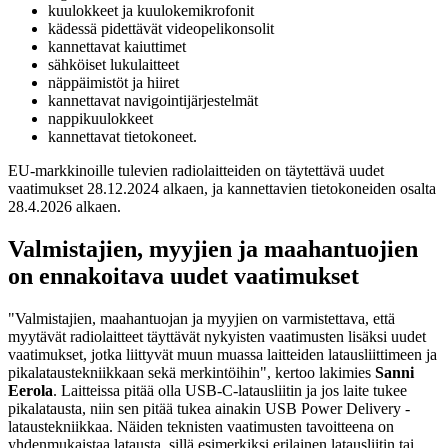
kuulokkeet ja kuulokemikrofonit
kädessä pidettävät videopelikonsolit
kannettavat kaiuttimet
sähköiset lukulaitteet
näppäimistöt ja hiiret
kannettavat navigointijärjestelmät
nappikuulokkeet
kannettavat tietokoneet.
EU-markkinoille tulevien radiolaitteiden on täytettävä uudet
vaatimukset 28.12.2024 alkaen, ja kannettavien tietokoneiden osalta
28.4.2026 alkaen.
Valmistajien, myyjien ja maahantuojien
on ennakoitava uudet vaatimukset
"Valmistajien, maahantuojan ja myyjien on varmistettava, että
myytävät radiolaitteet täyttävät nykyisten vaatimusten lisäksi uudet
vaatimukset, jotka liittyvät muun muassa laitteiden latausliittimeen ja
pikalataustekniikkaan sekä merkintöihin", kertoo lakimies
Sanni
Eerola
. Laitteissa pitää olla USB-C-latausliitin ja jos laite tukee
pikalatausta, niin sen pitää tukea ainakin USB Power Delivery -
lataustekniikkaa. Näiden teknisten vaatimusten tavoitteena on
yhdenmukaistaa latausta, sillä esimerkiksi erilainen latausliitin tai