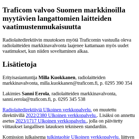
Traficom valvoo Suomen markkinoilla
myytävien langattomien laitteiden
vaatimustenmukaisuutta
Radiolaitedirektiivin muutoksen myötä Traficomin vastuulla oleva
radiolaitteiden markkinavalvonta laajenee kattamaan myös uudet
vaatimukset, kun niiden soveltaminen alkaa.
Lisätietoja
Erityisasiantuntija
Milla Kuokkanen
, radiolaitteiden
markkinavalvonta, milla.kuokkanen@traficom.fi, p. 0295 390 354
Lakimies
Sanni Eerola
, radiolaitteiden markkinavalvonta,
sanni.eerola@traficom.fi, p. 0295 345 538
Radiolaitedirektiiviä
Ulkoinen verkkopalvelu.
on muutettu
direktiivillä
2022/2380
Ulkoinen verkkopalvelu.
. Lisäksi on annettu
asetus
2023/1717
Ulkoinen verkkopalvelu.
, jolla on päivitetty
viittaukset langallisen latauksen tekniseen standardiin.
Komission julkaisema
tulkintaohje
Ulkoinen verkkopalvelu.
liittyen