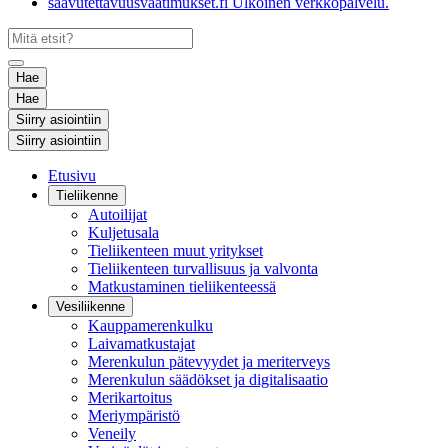
saavutettavuusvaatimukset.fi
Ulkoinen verkkopalvelu.
Hae
Hae
Siirry asiointiin
Siirry asiointiin
Etusivu
Tieliikenne
Autoilijat
Kuljetusala
Tieliikenteen muut yritykset
Tieliikenteen turvallisuus ja valvonta
Matkustaminen tieliikenteessä
Vesiliikenne
Kauppamerenkulku
Laivamatkustajat
Merenkulun pätevyydet ja meriterveys
Merenkulun säädökset ja digitalisaatio
Merikartoitus
Meriympäristö
Veneily