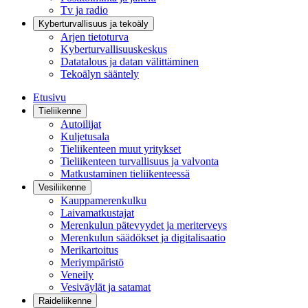
Tv ja radio
Kyberturvallisuus ja tekoäly
Arjen tietoturva
Kyberturvallisuuskeskus
Datatalous ja datan välittäminen
Tekoälyn sääntely
Etusivu
Tieliikenne
Autoilijat
Kuljetusala
Tieliikenteen muut yritykset
Tieliikenteen turvallisuus ja valvonta
Matkustaminen tieliikenteessä
Vesiliikenne
Kauppamerenkulku
Laivamatkustajat
Merenkulun pätevyydet ja meriterveys
Merenkulun säädökset ja digitalisaatio
Merikartoitus
Meriympäristö
Veneily
Vesiväylät ja satamat
Raideliikenne