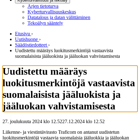
Kyberturvallisuus ja tekoäly
Arjen tietoturva
Kyberturvallisuuskeskus
Datatalous ja datan välittäminen
Tekoälyn sääntely
Etusivu
›
Uutishuone
›
Säädöstiedotteet
›
Uudistettu määräys luokitusmerkintöjä vastaavista
suomalaisista jääluokista ja jääluokan vahvistamisesta
Uudistettu määräys
luokitusmerkintöjä vastaavista
suomalaisista jääluokista ja
jääluokan vahvistamisesta
27. joulukuuta 2024 klo 12.52
27.12.2024
klo
12.52
Liikenne- ja viestintävirasto Traficom on antanut uudistetun
luokitusmerkintöjä vastaavia suomalaisia jääluokkia ja jääluokan