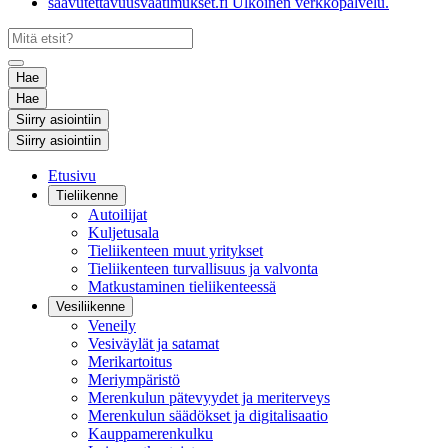
saavutettavuusvaatimukset.fi
Ulkoinen verkkopalvelu.
Hae
Hae
Siirry asiointiin
Siirry asiointiin
Etusivu
Tieliikenne
Autoilijat
Kuljetusala
Tieliikenteen muut yritykset
Tieliikenteen turvallisuus ja valvonta
Matkustaminen tieliikenteessä
Vesiliikenne
Veneily
Vesiväylät ja satamat
Merikartoitus
Meriympäristö
Merenkulun pätevyydet ja meriterveys
Merenkulun säädökset ja digitalisaatio
Kauppamerenkulku