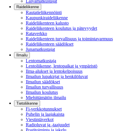
Laivamatkustajat
Raideliikenne
Rautatieliikennöinti
Kaupunkiraideliikenne
Raideliikenteen kalusto
Raideliikenteen koulutus ja pätevyydet
Rataverkko
Raideliikenteen turvallisuus ja toimintavarmuus
Raideliikenteen säädökset
Junamatkustajat
Ilmailu
Lentomatkustaja
Lentoliikenne, lentopaikat ja ympäristö
Ilma-alukset ja lentokelpoisuus
Ilmailun lupakirjat ja henkilöluvat
Ilmailun säädökset
Ilmailun turvallisuus
Ilmailun koulutus
Miehittämätön ilmailu
Tietoliikenne
Fi-verkkotunnukset
Puhelin ja laajakaista
Viestintäverkot
Radioluvat ja -taajuudet
Postitoiminta ja jakelu