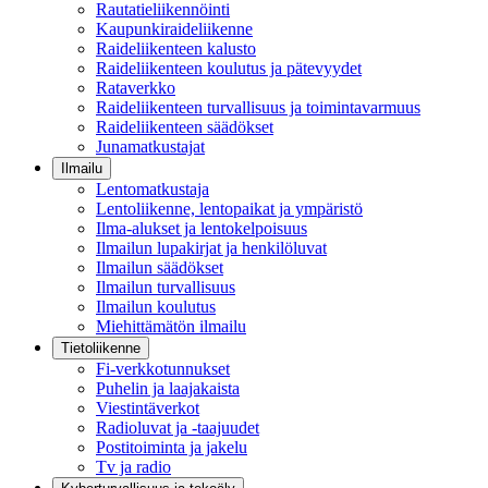
Rautatieliikennöinti
Kaupunkiraideliikenne
Raideliikenteen kalusto
Raideliikenteen koulutus ja pätevyydet
Rataverkko
Raideliikenteen turvallisuus ja toimintavarmuus
Raideliikenteen säädökset
Junamatkustajat
Ilmailu
Lentomatkustaja
Lentoliikenne, lentopaikat ja ympäristö
Ilma-alukset ja lentokelpoisuus
Ilmailun lupakirjat ja henkilöluvat
Ilmailun säädökset
Ilmailun turvallisuus
Ilmailun koulutus
Miehittämätön ilmailu
Tietoliikenne
Fi-verkkotunnukset
Puhelin ja laajakaista
Viestintäverkot
Radioluvat ja -taajuudet
Postitoiminta ja jakelu
Tv ja radio