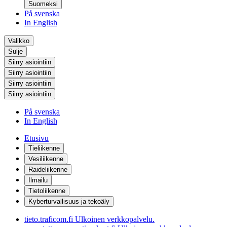
Suomeksi
På svenska
In English
Valikko
Sulje
Siirry asiointiin
Siirry asiointiin
Siirry asiointiin
Siirry asiointiin
På svenska
In English
Etusivu
Tieliikenne
Vesiliikenne
Raideliikenne
Ilmailu
Tietoliikenne
Kyberturvallisuus ja tekoäly
tieto.traficom.fi
Ulkoinen verkkopalvelu.