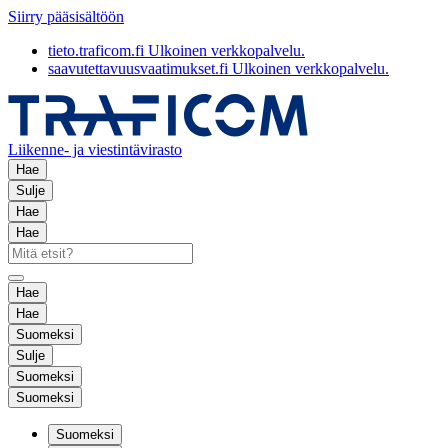
Siirry pääsisältöön
tieto.traficom.fi
Ulkoinen verkkopalvelu.
saavutettavuusvaatimukset.fi
Ulkoinen verkkopalvelu.
Liikenne- ja viestintävirasto
Hae
Sulje
Hae
Hae
Hae
Hae
Suomeksi
Sulje
Suomeksi
Suomeksi
Suomeksi