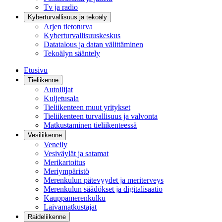
Tv ja radio
Kyberturvallisuus ja tekoäly
Arjen tietoturva
Kyberturvallisuuskeskus
Datatalous ja datan välittäminen
Tekoälyn sääntely
Etusivu
Tieliikenne
Autoilijat
Kuljetusala
Tieliikenteen muut yritykset
Tieliikenteen turvallisuus ja valvonta
Matkustaminen tieliikenteessä
Vesiliikenne
Veneily
Vesiväylät ja satamat
Merikartoitus
Meriympäristö
Merenkulun pätevyydet ja meriterveys
Merenkulun säädökset ja digitalisaatio
Kauppamerenkulku
Laivamatkustajat
Raideliikenne