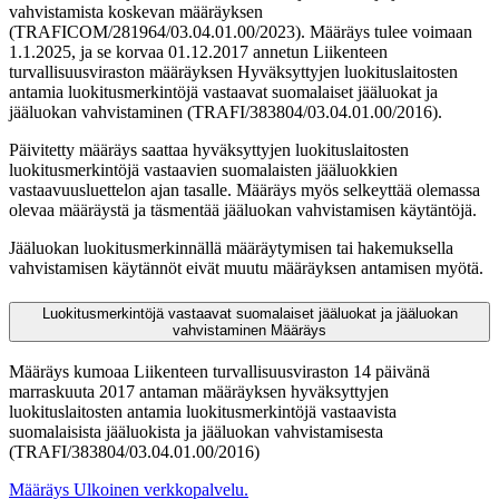
vahvistamista koskevan määräyksen
(TRAFICOM/281964/03.04.01.00/2023). Määräys tulee voimaan
1.1.2025, ja se korvaa 01.12.2017 annetun Liikenteen
turvallisuusviraston määräyksen Hyväksyttyjen luokituslaitosten
antamia luokitusmerkintöjä vastaavat suomalaiset jääluokat ja
jääluokan vahvistaminen (TRAFI/383804/03.04.01.00/2016).
Päivitetty määräys saattaa hyväksyttyjen luokituslaitosten
luokitusmerkintöjä vastaavien suomalaisten jääluokkien
vastaavuusluettelon ajan tasalle. Määräys myös selkeyttää olemassa
olevaa määräystä ja täsmentää jääluokan vahvistamisen käytäntöjä.
Jääluokan luokitusmerkinnällä määräytymisen tai hakemuksella
vahvistamisen käytännöt eivät muutu määräyksen antamisen myötä.
Luokitusmerkintöjä vastaavat suomalaiset jääluokat ja jääluokan
vahvistaminen
Määräys
Määräys kumoaa Liikenteen turvallisuusviraston 14 päivänä
marraskuuta 2017 antaman määräyksen hyväksyttyjen
luokituslaitosten antamia luokitusmerkintöjä vastaavista
suomalaisista jääluokista ja jääluokan vahvistamisesta
(TRAFI/383804/03.04.01.00/2016)
Määräys
Ulkoinen verkkopalvelu.