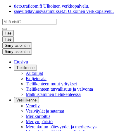
tieto.traficom.fi
Ulkoinen verkkopalvelu.
saavutettavuusvaatimukset.fi
Ulkoinen verkkopalvelu.
Hae
Hae
Siirry asiointiin
Siirry asiointiin
Etusivu
Tieliikenne
Autoilijat
Kuljetusala
Tieliikenteen muut yritykset
Tieliikenteen turvallisuus ja valvonta
Matkustaminen tieliikenteessä
Vesiliikenne
Veneily
Vesiväylät ja satamat
Merikartoitus
Meriympäristö
Merenkulun pätevyydet ja meriterveys