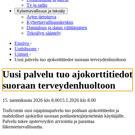
Tv ja radio
Kyberturvallisuus ja tekoäly
Arjen tietoturva
Kyberturvallisuuskeskus
Datatalous ja datan välittäminen
Tekoälyn sääntely
Etusivu
›
Uutishuone
›
Uutiset
›
Uusi palvelu tuo ajokorttitiedot suoraan terveydenhuoltoon
Uusi palvelu tuo ajokorttitiedot
suoraan terveydenhuoltoon
15. tammikuuta 2026 klo 8.00
15.1.2026
klo
8.00
Traficomin uusi rajapintapalvelu tuo potilaan ajokorttitiedot ja
mahdolliset ajokiellot suoraan potilastietojärjestelmän käyttäjälle.
Palvelu tukee ajoterveyden arviointia ja parantaa
liikenneturvallisuutta.