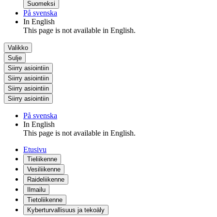
Suomeksi
På svenska
In English
This page is not available in English.
Valikko
Sulje
Siirry asiointiin
Siirry asiointiin
Siirry asiointiin
Siirry asiointiin
På svenska
In English
This page is not available in English.
Etusivu
Tieliikenne
Vesiliikenne
Raideliikenne
Ilmailu
Tietoliikenne
Kyberturvallisuus ja tekoäly