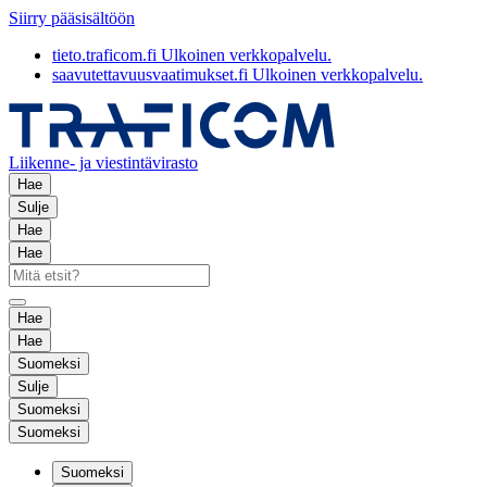
Siirry pääsisältöön
tieto.traficom.fi
Ulkoinen verkkopalvelu.
saavutettavuusvaatimukset.fi
Ulkoinen verkkopalvelu.
Liikenne- ja viestintävirasto
Hae
Sulje
Hae
Hae
Hae
Hae
Suomeksi
Sulje
Suomeksi
Suomeksi
Suomeksi