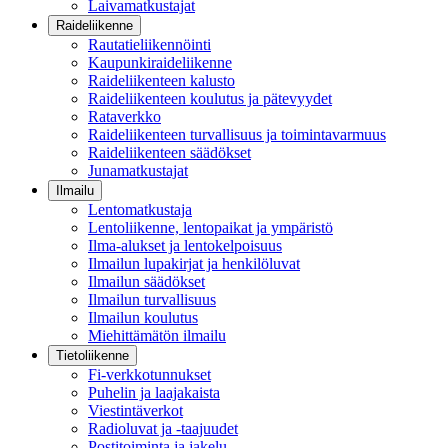
Laivamatkustajat
Raideliikenne
Rautatieliikennöinti
Kaupunkiraideliikenne
Raideliikenteen kalusto
Raideliikenteen koulutus ja pätevyydet
Rataverkko
Raideliikenteen turvallisuus ja toimintavarmuus
Raideliikenteen säädökset
Junamatkustajat
Ilmailu
Lentomatkustaja
Lentoliikenne, lentopaikat ja ympäristö
Ilma-alukset ja lentokelpoisuus
Ilmailun lupakirjat ja henkilöluvat
Ilmailun säädökset
Ilmailun turvallisuus
Ilmailun koulutus
Miehittämätön ilmailu
Tietoliikenne
Fi-verkkotunnukset
Puhelin ja laajakaista
Viestintäverkot
Radioluvat ja -taajuudet
Postitoiminta ja jakelu