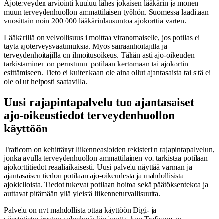
Ajoterveyden arviointi kuuluu lähes jokaisen lääkärin ja monen
muun terveydenhuollon ammattilaisen työhön. Suomessa laaditaan
vuosittain noin 200 000 lääkärinlausuntoa ajokorttia varten.
Lääkärillä on velvollisuus ilmoittaa viranomaiselle, jos potilas ei
täytä ajoterveysvaatimuksia. Myös sairaanhoitajilla ja
terveydenhoitajilla on ilmoitusoikeus. Tähän asti ajo-oikeuden
tarkistaminen on perustunut potilaan kertomaan tai ajokortin
esittämiseen. Tieto ei kuitenkaan ole aina ollut ajantasaista tai sitä ei
ole ollut helposti saatavilla.
Uusi rajapintapalvelu tuo ajantasaiset
ajo-oikeustiedot terveydenhuollon
käyttöön
Traficom on kehittänyt liikenneasioiden rekisteriin rajapintapalvelun,
jonka avulla terveydenhuollon ammattilainen voi tarkistaa potilaan
ajokorttitiedot reaaliaikaisesti. Uusi palvelu näyttää varman ja
ajantasaisen tiedon potilaan ajo-oikeudesta ja mahdollisista
ajokielloista. Tiedot tukevat potilaan hoitoa sekä päätöksentekoa ja
auttavat pitämään yllä yleistä liikenneturvallisuutta.
Palvelu on nyt mahdollista ottaa käyttöön Digi- ja
väestötietoviraston palveluväylän kautta, kun Traficom on