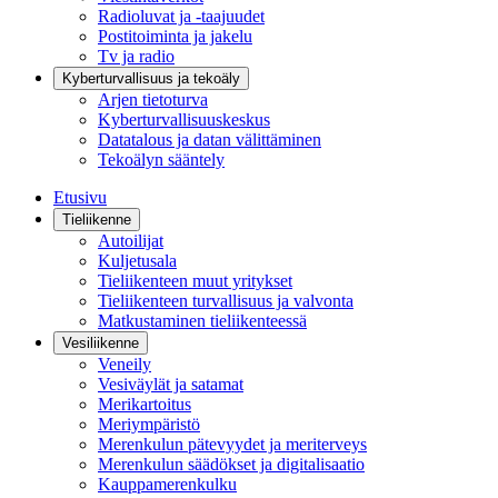
Radioluvat ja -taajuudet
Postitoiminta ja jakelu
Tv ja radio
Kyberturvallisuus ja tekoäly
Arjen tietoturva
Kyberturvallisuuskeskus
Datatalous ja datan välittäminen
Tekoälyn sääntely
Etusivu
Tieliikenne
Autoilijat
Kuljetusala
Tieliikenteen muut yritykset
Tieliikenteen turvallisuus ja valvonta
Matkustaminen tieliikenteessä
Vesiliikenne
Veneily
Vesiväylät ja satamat
Merikartoitus
Meriympäristö
Merenkulun pätevyydet ja meriterveys
Merenkulun säädökset ja digitalisaatio
Kauppamerenkulku