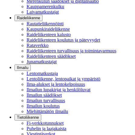
Merenkulun säädökset ja digitalisaatio
Kauppamerenkulku
Laivamatkustajat
Raideliikenne
Rautatieliikennöinti
Kaupunkiraideliikenne
Raideliikenteen kalusto
Raideliikenteen koulutus ja pätevyydet
Rataverkko
Raideliikenteen turvallisuus ja toimintavarmuus
Raideliikenteen säädökset
Junamatkustajat
Ilmailu
Lentomatkustaja
Lentoliikenne, lentopaikat ja ympäristö
Ilma-alukset ja lentokelpoisuus
Ilmailun lupakirjat ja henkilöluvat
Ilmailun säädökset
Ilmailun turvallisuus
Ilmailun koulutus
Miehittämätön ilmailu
Tietoliikenne
Fi-verkkotunnukset
Puhelin ja laajakaista
Viestintäverkot