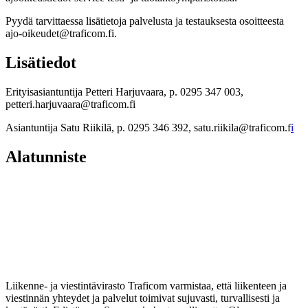
Pyydä tarvittaessa lisätietoja palvelusta ja testauksesta osoitteesta
ajo-oikeudet@traficom.fi.
Lisätiedot
Erityisasiantuntija Petteri Harjuvaara, p. 0295 347 003,
petteri.harjuvaara@traficom.fi
Asiantuntija Satu Riikilä, p. 0295 346 392, satu.riikila@traficom.f
i
Alatunniste
Liikenne- ja viestintävirasto Traficom varmistaa, että liikenteen ja
viestinnän yhteydet ja palvelut toimivat sujuvasti, turvallisesti ja