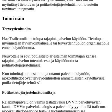
myöntänyt tietoluvan ja potilastietojärjestelmään on toteutettu
tarvittava integraatio.
Toimi näin
Terveydenhuolto
Hae Traficomilta tietolupa rajapintapalvelun käyttöön. Tietolupa
myönnetään hyvinvointialueelle tai terveydenhuollon organisaatiolle
ennen käyttöönottoa.
Neuvottele ja sovi potilastietojärjestelmän toimittajan kanssa
rajapintapalvelun toteutuksesta ja käyttöönotosta
potilastietojärjestelmässä.
Kun toimittaja on testannut ja ottanut palvelun käyttöön,
ajokorttitiedot ovat terveydenhuollon ammattilaisten käytettävissä
potilastietojärjestelmässä.
Potilastietojärjestelmätoimittaja
Rajapintapalvelu on valmis testattavaksi DVV:n palveluväylän
kautta. DVV:n palvelukatalogissa palvelu löytyy nimellä traficom-
ajooikeustiedot-service testi- ja tuotantoympäristöissä.