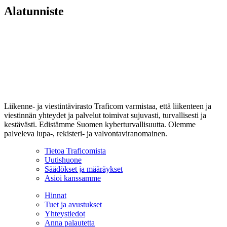
Alatunniste
Liikenne- ja viestintävirasto Traficom varmistaa, että liikenteen ja
viestinnän yhteydet ja palvelut toimivat sujuvasti, turvallisesti ja
kestävästi. Edistämme Suomen kyberturvallisuutta. Olemme
palveleva lupa-, rekisteri- ja valvontaviranomainen.
Tietoa Traficomista
Uutishuone
Säädökset ja määräykset
Asioi kanssamme
Hinnat
Tuet ja avustukset
Yhteystiedot
Anna palautetta