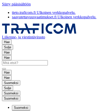
Siirry pääsisältöön
tieto.traficom.fi
Ulkoinen verkkopalvelu.
saavutettavuusvaatimukset.fi
Ulkoinen verkkopalvelu.
Liikenne- ja viestintävirasto
Hae
Sulje
Hae
Hae
Hae
Hae
Suomeksi
Sulje
Suomeksi
Suomeksi
Suomeksi