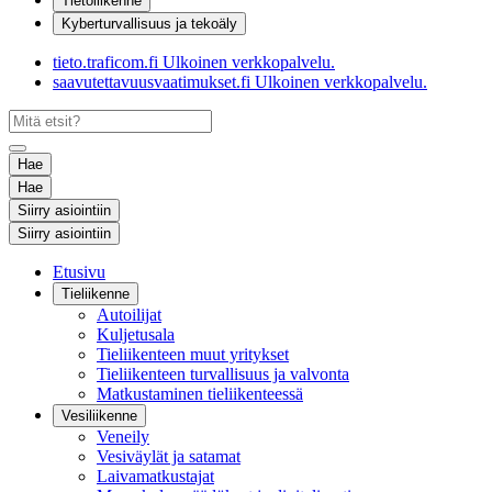
Tietoliikenne
Kyberturvallisuus ja tekoäly
tieto.traficom.fi
Ulkoinen verkkopalvelu.
saavutettavuusvaatimukset.fi
Ulkoinen verkkopalvelu.
Hae
Hae
Siirry asiointiin
Siirry asiointiin
Etusivu
Tieliikenne
Autoilijat
Kuljetusala
Tieliikenteen muut yritykset
Tieliikenteen turvallisuus ja valvonta
Matkustaminen tieliikenteessä
Vesiliikenne
Veneily
Vesiväylät ja satamat
Laivamatkustajat