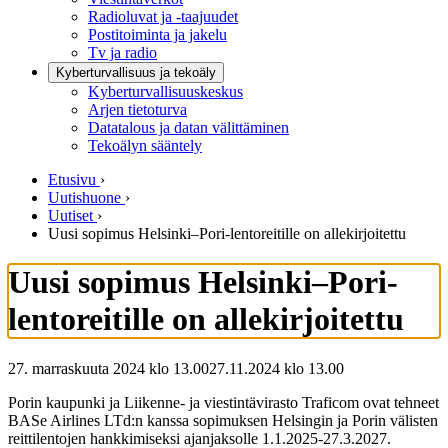
Radioluvat ja -taajuudet
Postitoiminta ja jakelu
Tv ja radio
Kyberturvallisuus ja tekoäly
Kyberturvallisuuskeskus
Arjen tietoturva
Datatalous ja datan välittäminen
Tekoälyn sääntely
Etusivu
›
Uutishuone
›
Uutiset
›
Uusi sopimus Helsinki–Pori-lentoreitille on allekirjoitettu
Uusi sopimus Helsinki–Pori-
lentoreitille on allekirjoitettu
27. marraskuuta 2024 klo 13.00
27.11.2024
klo
13.00
Porin kaupunki ja Liikenne- ja viestintävirasto Traficom ovat tehneet
BASe Airlines LTd:n kanssa sopimuksen Helsingin ja Porin välisten
reittilentojen hankkimiseksi ajanjaksolle 1.1.2025-27.3.2027.