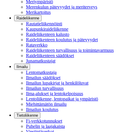
Meriympäristö
Merenkulun pätevyydet ja meriterveys
Merikartoitus
Raideliikenne
Rautatieliikennöinti
Kaupunkiraideliikenne
Raideliikenteen kalusto
Raideliikenteen koulutus ja pätevyydet
Rataverkko
Raideliikenteen turvallisuus ja toimintavarmuus
Raideliikenteen säädökset
Junamatkustajat
Ilmailu
Lentomatkustaja
Ilmailun säädökset
Ilmailun lupakirjat ja henkilöluvat
Ilmailun turvallisuus
Ilma-alukset ja lentokelpoisuus
Lentoliikenne, lentopaikat ja ympäristö
Miehittämätön ilmailu
Ilmailun koulutus
Tietoliikenne
Fi-verkkotunnukset
Puhelin ja laajakaista
Viestintäverkot