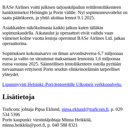
BASe Airlines voitti julkisen tarjouskilpailun reittilentoliikenteen
hankkimiseksi Helsingin ja Porin välille. Nyt sopimusneuvottelut on
saatu päätökseen, ja yhtiö aloittaa lennot 9.1.2025.
Asiakkaiden näkökulmasta kaikki jatkuu kuten tälläkin
sopimuskaudella. Aikataulut ja operaattori eivät vaihdu vaan
viimeiset kolme vuotta lentoja operoinut BASe Airlines Ltd. jatkaa
operaattorina.
Sopimuksen kokonaisarvo on ilman arvonlisäveroa 6,7 miljoonaa
euroa ja valtio on sitoutunut maksamaan lennoista 1,6 miljoonaa
euroa vuonna 2025. Säännöllisen lentoliikenteen ostolla pyritään
turvaamaan erityisesti Porin seudun elinkeinoelämän tarpeelliset
yhteydet.
Lipunmyynti Helsinki–Pori-lentoreitille
Ulkoinen verkkopalvelu.
Lisätietoja
Traficom: johtaja Pipsa Eklund,
pipsa.eklund@traficom.fi
, p. 029
534 5396
Porin kaupunki: viestintäjohtaja Minna Heikkilä,
minna.heikkila@pori.fi, p. 040 588 8321