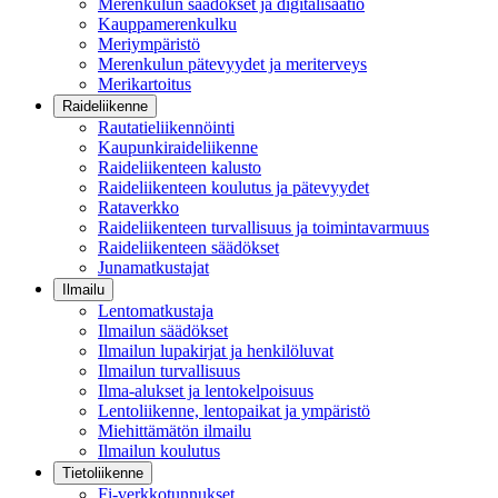
Merenkulun säädökset ja digitalisaatio
Kauppamerenkulku
Meriympäristö
Merenkulun pätevyydet ja meriterveys
Merikartoitus
Raideliikenne
Rautatieliikennöinti
Kaupunkiraideliikenne
Raideliikenteen kalusto
Raideliikenteen koulutus ja pätevyydet
Rataverkko
Raideliikenteen turvallisuus ja toimintavarmuus
Raideliikenteen säädökset
Junamatkustajat
Ilmailu
Lentomatkustaja
Ilmailun säädökset
Ilmailun lupakirjat ja henkilöluvat
Ilmailun turvallisuus
Ilma-alukset ja lentokelpoisuus
Lentoliikenne, lentopaikat ja ympäristö
Miehittämätön ilmailu
Ilmailun koulutus
Tietoliikenne
Fi-verkkotunnukset