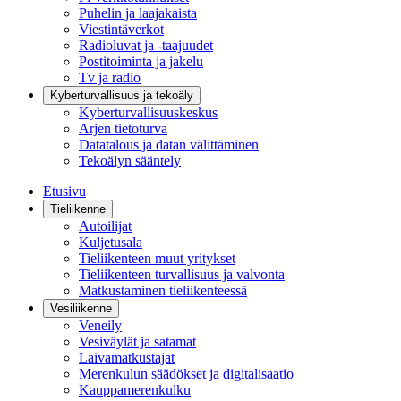
Puhelin ja laajakaista
Viestintäverkot
Radioluvat ja -taajuudet
Postitoiminta ja jakelu
Tv ja radio
Kyberturvallisuus ja tekoäly
Kyberturvallisuuskeskus
Arjen tietoturva
Datatalous ja datan välittäminen
Tekoälyn sääntely
Etusivu
Tieliikenne
Autoilijat
Kuljetusala
Tieliikenteen muut yritykset
Tieliikenteen turvallisuus ja valvonta
Matkustaminen tieliikenteessä
Vesiliikenne
Veneily
Vesiväylät ja satamat
Laivamatkustajat
Merenkulun säädökset ja digitalisaatio
Kauppamerenkulku