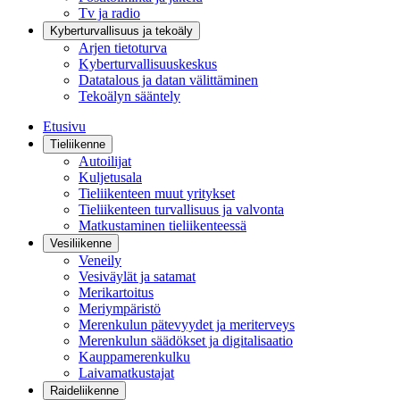
Tv ja radio
Kyberturvallisuus ja tekoäly
Arjen tietoturva
Kyberturvallisuuskeskus
Datatalous ja datan välittäminen
Tekoälyn sääntely
Etusivu
Tieliikenne
Autoilijat
Kuljetusala
Tieliikenteen muut yritykset
Tieliikenteen turvallisuus ja valvonta
Matkustaminen tieliikenteessä
Vesiliikenne
Veneily
Vesiväylät ja satamat
Merikartoitus
Meriympäristö
Merenkulun pätevyydet ja meriterveys
Merenkulun säädökset ja digitalisaatio
Kauppamerenkulku
Laivamatkustajat
Raideliikenne