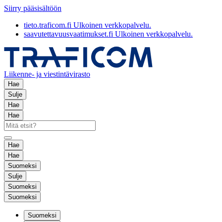
Siirry pääsisältöön
tieto.traficom.fi
Ulkoinen verkkopalvelu.
saavutettavuusvaatimukset.fi
Ulkoinen verkkopalvelu.
Liikenne- ja viestintävirasto
Hae
Sulje
Hae
Hae
Hae
Hae
Suomeksi
Sulje
Suomeksi
Suomeksi
Suomeksi