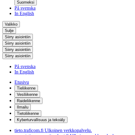
Suomeksi
På svenska
In English
Valikko
Sulje
Siirry asiointiin
Siirry asiointiin
Siirry asiointiin
Siirry asiointiin
På svenska
In English
Etusivu
Tieliikenne
Vesiliikenne
Raideliikenne
Ilmailu
Tietoliikenne
Kyberturvallisuus ja tekoäly
tieto.traficom.fi
Ulkoinen verkkopalvelu.