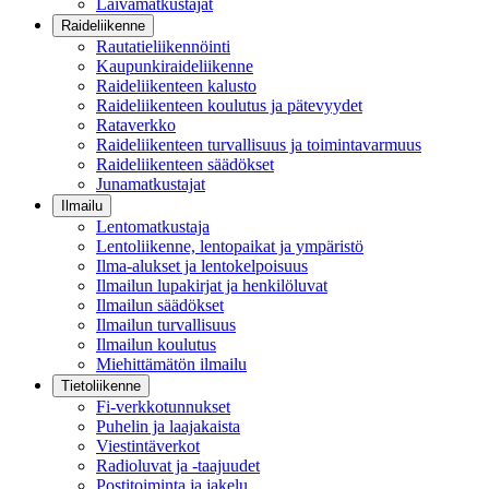
Laivamatkustajat
Raideliikenne
Rautatieliikennöinti
Kaupunkiraideliikenne
Raideliikenteen kalusto
Raideliikenteen koulutus ja pätevyydet
Rataverkko
Raideliikenteen turvallisuus ja toimintavarmuus
Raideliikenteen säädökset
Junamatkustajat
Ilmailu
Lentomatkustaja
Lentoliikenne, lentopaikat ja ympäristö
Ilma-alukset ja lentokelpoisuus
Ilmailun lupakirjat ja henkilöluvat
Ilmailun säädökset
Ilmailun turvallisuus
Ilmailun koulutus
Miehittämätön ilmailu
Tietoliikenne
Fi-verkkotunnukset
Puhelin ja laajakaista
Viestintäverkot
Radioluvat ja -taajuudet
Postitoiminta ja jakelu