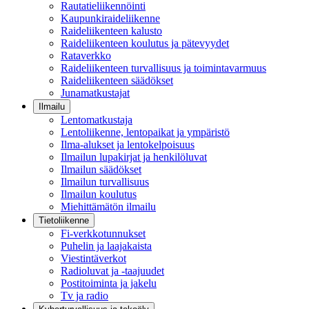
Rautatieliikennöinti
Kaupunkiraideliikenne
Raideliikenteen kalusto
Raideliikenteen koulutus ja pätevyydet
Rataverkko
Raideliikenteen turvallisuus ja toimintavarmuus
Raideliikenteen säädökset
Junamatkustajat
Ilmailu
Lentomatkustaja
Lentoliikenne, lentopaikat ja ympäristö
Ilma-alukset ja lentokelpoisuus
Ilmailun lupakirjat ja henkilöluvat
Ilmailun säädökset
Ilmailun turvallisuus
Ilmailun koulutus
Miehittämätön ilmailu
Tietoliikenne
Fi-verkkotunnukset
Puhelin ja laajakaista
Viestintäverkot
Radioluvat ja -taajuudet
Postitoiminta ja jakelu
Tv ja radio