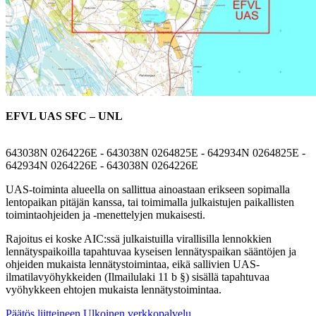
EFVL UAS SFC – UNL
643038N 0264226E - 643038N 0264825E - 642934N 0264825E -
642934N 0264226E - 643038N 0264226E
UAS-toiminta alueella on sallittua ainoastaan erikseen sopimalla
lentopaikan pitäjän kanssa, tai toimimalla julkaistujen paikallisten
toimintaohjeiden ja -menettelyjen mukaisesti.
Rajoitus ei koske AIC:ssä julkaistuilla virallisilla lennokkien
lennätyspaikoilla tapahtuvaa kyseisen lennätyspaikan sääntöjen ja
ohjeiden mukaista lennätystoimintaa, eikä sallivien UAS-
ilmatilavyöhykkeiden (Ilmailulaki 11 b §) sisällä tapahtuvaa
vyöhykkeen ehtojen mukaista lennätystoimintaa.
Päätös liitteineen
Ulkoinen verkkopalvelu.