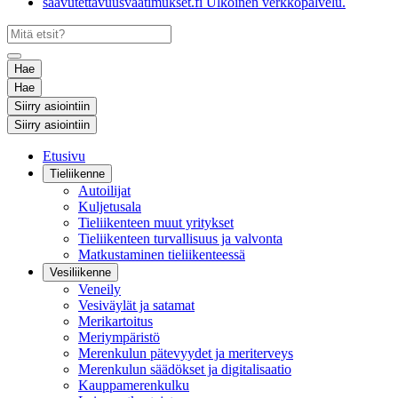
saavutettavuusvaatimukset.fi
Ulkoinen verkkopalvelu.
Hae
Hae
Siirry asiointiin
Siirry asiointiin
Etusivu
Tieliikenne
Autoilijat
Kuljetusala
Tieliikenteen muut yritykset
Tieliikenteen turvallisuus ja valvonta
Matkustaminen tieliikenteessä
Vesiliikenne
Veneily
Vesiväylät ja satamat
Merikartoitus
Meriympäristö
Merenkulun pätevyydet ja meriterveys
Merenkulun säädökset ja digitalisaatio
Kauppamerenkulku