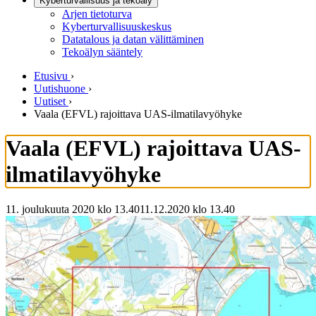
Kyberturvallisuus ja tekoäly
Arjen tietoturva
Kyberturvallisuuskeskus
Datatalous ja datan välittäminen
Tekoälyn sääntely
Etusivu
›
Uutishuone
›
Uutiset
›
Vaala (EFVL) rajoittava UAS-ilmatilavyöhyke
Vaala (EFVL) rajoittava UAS-
ilmatilavyöhyke
11. joulukuuta 2020 klo 13.40
11.12.2020
klo
13.40