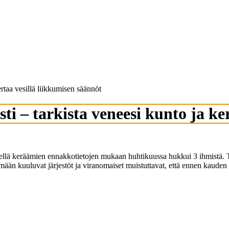
ertaa vesillä liikkumisen säännöt
sti – tarkista veneesi kunto ja ke
lä keräämien ennakkotietojen mukaan huhtikuussa hukkui 3 ihmistä. T
ään kuuluvat järjestöt ja viranomaiset muistuttavat, että ennen kauden e