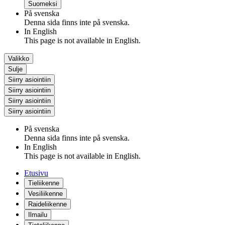
Suomeksi
På svenska
Denna sida finns inte på svenska.
In English
This page is not available in English.
Valikko
Sulje
Siirry asiointiin
Siirry asiointiin
Siirry asiointiin
Siirry asiointiin
På svenska
Denna sida finns inte på svenska.
In English
This page is not available in English.
Etusivu
Tieliikenne
Vesiliikenne
Raideliikenne
Ilmailu