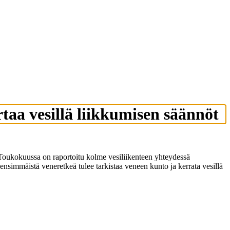
rtaa vesillä liikkumisen säännöt
oukokuussa on raportoitu kolme vesiliikenteen yhteydessä
nsimmäistä veneretkeä tulee tarkistaa veneen kunto ja kerrata vesillä