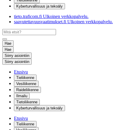
Tietoliikenne
Kyberturvallisuus ja tekoäly
tieto.traficom.fi
Ulkoinen verkkopalvelu.
saavutettavuusvaatimukset.fi
Ulkoinen verkkopalvelu.
Hae
Hae
Siirry asiointiin
Siirry asiointiin
Etusivu
Tieliikenne
Vesiliikenne
Raideliikenne
Ilmailu
Tietoliikenne
Kyberturvallisuus ja tekoäly
Etusivu
Tieliikenne