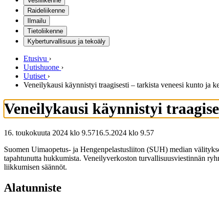
Vesiliikenne
Raideliikenne
Ilmailu
Tietoliikenne
Kyberturvallisuus ja tekoäly
Etusivu
›
Uutishuone
›
Uutiset
›
Veneilykausi käynnistyi traagisesti – tarkista veneesi kunto ja k
Veneilykausi käynnistyi traagise
16. toukokuuta 2024 klo 9.57
16.5.2024
klo
9.57
Suomen Uimaopetus- ja Hengenpelastusliiton (SUH) median välityksel
tapahtunutta hukkumista. Veneilyverkoston turvallisuusviestinnän ryhm
liikkumisen säännöt.
Alatunniste