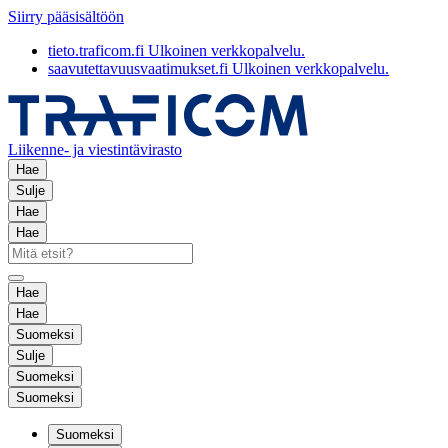
Siirry pääsisältöön
tieto.traficom.fi
Ulkoinen verkkopalvelu.
saavutettavuusvaatimukset.fi
Ulkoinen verkkopalvelu.
Liikenne- ja viestintävirasto
Hae
Sulje
Hae
Hae
Hae
Hae
Suomeksi
Sulje
Suomeksi
Suomeksi
Suomeksi