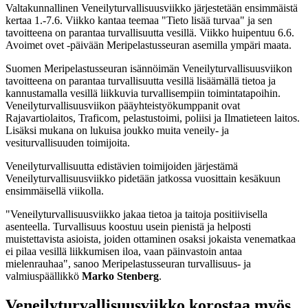
Valtakunnallinen Veneilyturvallisuusviikko järjestetään ensimmäistä
kertaa 1.-7.6. Viikko kantaa teemaa "Tieto lisää turvaa" ja sen
tavoitteena on parantaa turvallisuutta vesillä. Viikko huipentuu 6.6.
Avoimet ovet -päivään Meripelastusseuran asemilla ympäri maata.
Suomen Meripelastusseuran isännöimän Veneilyturvallisuusviikon
tavoitteena on parantaa turvallisuutta vesillä lisäämällä tietoa ja
kannustamalla vesillä liikkuvia turvallisempiin toimintatapoihin.
Veneilyturvallisuusviikon pääyhteistyökumppanit ovat
Rajavartiolaitos, Traficom, pelastustoimi, poliisi ja Ilmatieteen laitos.
Lisäksi mukana on lukuisa joukko muita veneily- ja
vesiturvallisuuden toimijoita.
Veneilyturvallisuutta edistävien toimijoiden järjestämä
Veneilyturvallisuusviikko pidetään jatkossa vuosittain kesäkuun
ensimmäisellä viikolla.
"Veneilyturvallisuusviikko jakaa tietoa ja taitoja positiivisella
asenteella. Turvallisuus koostuu usein pienistä ja helposti
muistettavista asioista, joiden ottaminen osaksi jokaista venematkaa
ei pilaa vesillä liikkumisen iloa, vaan päinvastoin antaa
mielenrauhaa", sanoo Meripelastusseuran turvallisuus- ja
valmiuspäällikkö
Marko Stenberg
.
Veneilyturvallisuusviikko korostaa myös