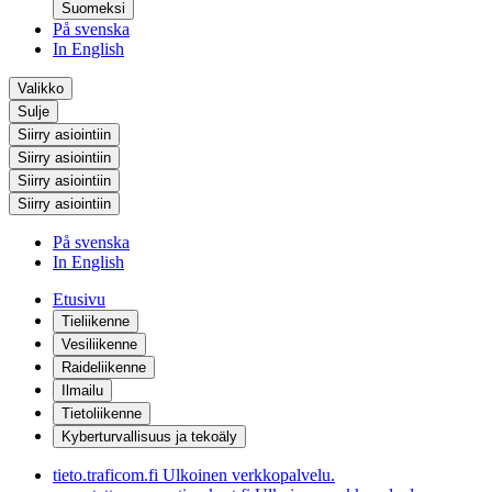
Suomeksi
På svenska
In English
Valikko
Sulje
Siirry asiointiin
Siirry asiointiin
Siirry asiointiin
Siirry asiointiin
På svenska
In English
Etusivu
Tieliikenne
Vesiliikenne
Raideliikenne
Ilmailu
Tietoliikenne
Kyberturvallisuus ja tekoäly
tieto.traficom.fi
Ulkoinen verkkopalvelu.