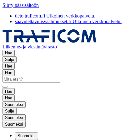
Siirry pääsisältöön
tieto.traficom.fi
Ulkoinen verkkopalvelu.
saavutettavuusvaatimukset.fi
Ulkoinen verkkopalvelu.
Liikenne- ja viestintävirasto
Hae
Sulje
Hae
Hae
Hae
Hae
Suomeksi
Sulje
Suomeksi
Suomeksi
Suomeksi