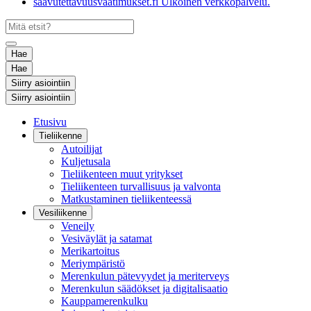
saavutettavuusvaatimukset.fi
Ulkoinen verkkopalvelu.
Hae
Hae
Siirry asiointiin
Siirry asiointiin
Etusivu
Tieliikenne
Autoilijat
Kuljetusala
Tieliikenteen muut yritykset
Tieliikenteen turvallisuus ja valvonta
Matkustaminen tieliikenteessä
Vesiliikenne
Veneily
Vesiväylät ja satamat
Merikartoitus
Meriympäristö
Merenkulun pätevyydet ja meriterveys
Merenkulun säädökset ja digitalisaatio
Kauppamerenkulku