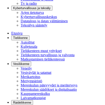
Tv ja radio
Kyberturvallisuus ja tekoäly
Arjen tietoturva
Kyberturvallisuuskeskus
Datatalous ja datan välittäminen
Tekoälyn sääntely
Etusivu
Tieliikenne
Autoilijat
Kuljetusala
Tieliikenteen muut yritykset
Tieliikenteen turvallisuus ja valvonta
Matkustaminen tieliikenteessä
Vesiliikenne
Veneily
Vesiväylät ja satamat
Merikartoitus
Meriympäristö
Merenkulun pätevyydet ja meriterveys
Merenkulun säädökset ja digitalisaatio
Kauppamerenkulku
Laivamatkustajat
Raideliikenne