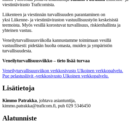
viestintävirasto Traficomista.
Liikenteen ja viestinnän turvallisuuden parantaminen on
yksi Liikenne- ja viestintäviraston vastuullisuustyön keskeisistä
teemoista. Myös vesillä korostuvat turvallisuus, riskienhallinta ja
yhteinen vastuu.
Veneilyturvallisuusviikolla kannustamme toimimaan vesillä
vastuullisesti: pidetään huolta omasta, muiden ja ympäristön
turvallisuudesta.
Veneilyturvallisuusviikko – tieto lisää turvaa
Veneilyturvallisuusviikon verkkosivusto
Ulkoinen verkkopalvelu.
Pue pelastusliivit -verkkosivusto
Ulkoinen verkkopalvelu.
Lisätietoja
Kimmo Patrakka
, johtava asiantuntija,
kimmo.patrakka@traficom.fi, puh 029 5346450
Alatunniste