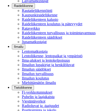
Laivamatkustajat
Raideliikenne
Rautatieliikennöinti
Kaupunkiraideliikenne
Raideliikenteen kalusto
Raideliikenteen koulutus ja pätevyydet
Rataverkko
Raideliikenteen turvallisuus ja toimintavarmuus
Raideliikenteen säädökset
Junamatkustajat
Ilmailu
Lentomatkustaja
Lentoliikenne, lentopaikat ja ympäristö
Ilma-alukset ja lentokelpoisuus
Ilmailun lupakirjat ja henkilöluvat
Ilmailun säädökset
Ilmailun turvallisuus
Ilmailun koulutus
Miehittämätön ilmailu
Tietoliikenne
Fi-verkkotunnukset
Puhelin ja laajakaista
Viestintäverkot
Radioluvat ja -taajuudet
Postitoiminta ja jakelu