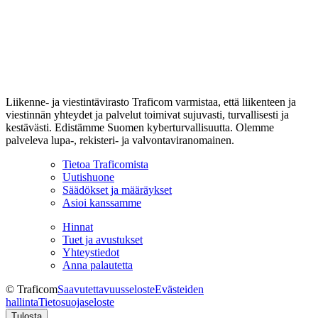
Liikenne- ja viestintävirasto Traficom varmistaa, että liikenteen ja
viestinnän yhteydet ja palvelut toimivat sujuvasti, turvallisesti ja
kestävästi. Edistämme Suomen kyberturvallisuutta. Olemme
palveleva lupa-, rekisteri- ja valvontaviranomainen.
Tietoa Traficomista
Uutishuone
Säädökset ja määräykset
Asioi kanssamme
Hinnat
Tuet ja avustukset
Yhteystiedot
Anna palautetta
© Traficom
Saavutettavuusseloste
Evästeiden
hallinta
Tietosuojaseloste
Tulosta