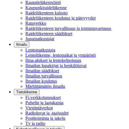
Rautatieliikennöinti
Kaupunkiraideliikenne
Raideliikenteen kalusto
Raideliikenteen koulutus ja pätevyydet
Rataverkko
Raideliikenteen turvallisuus ja toimintavarmuus
Raideliikenteen säädökset
Junamatkustajat
Ilmailu
Lentomatkustaja
Lentoliikenne, lentopaikat ja ympäristö
Ilma-alukset ja lentokelpoisuus
Ilmailun lupakirjat ja henkilöluvat
Ilmailun säädökset
Ilmailun turvallisuus
Ilmailun koulutus
Miehittämätön ilmailu
Tietoliikenne
Fi-verkkotunnukset
Puhelin ja laajakaista
Viestintäverkot
Radioluvat ja -taajuudet
Postitoiminta ja jakelu
Tv ja radio