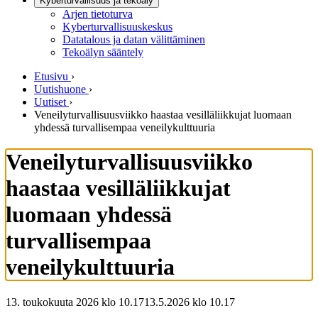
Kyberturvallisuus ja tekoäly
Arjen tietoturva
Kyberturvallisuuskeskus
Datatalous ja datan välittäminen
Tekoälyn sääntely
Etusivu
›
Uutishuone
›
Uutiset
›
Veneilyturvallisuusviikko haastaa vesilläliikkujat luomaan
yhdessä turvallisempaa veneilykulttuuria
Veneilyturvallisuusviikko
haastaa vesilläliikkujat
luomaan yhdessä
turvallisempaa
veneilykulttuuria
13. toukokuuta 2026 klo 10.17
13.5.2026
klo
10.17