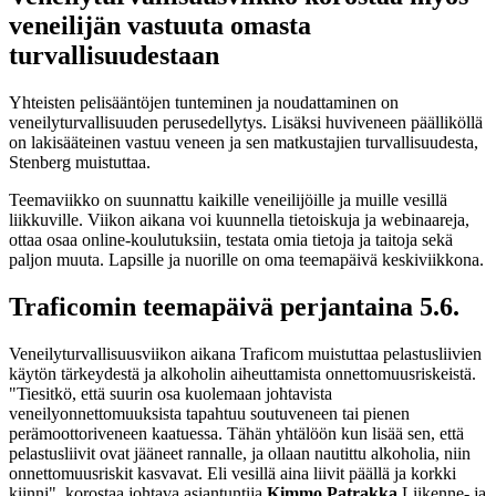
veneilijän vastuuta omasta
turvallisuudestaan
Yhteisten pelisääntöjen tunteminen ja noudattaminen on
veneilyturvallisuuden perusedellytys. Lisäksi huviveneen päälliköllä
on lakisääteinen vastuu veneen ja sen matkustajien turvallisuudesta,
Stenberg muistuttaa.
Teemaviikko on suunnattu kaikille veneilijöille ja muille vesillä
liikkuville. Viikon aikana voi kuunnella tietoiskuja ja webinaareja,
ottaa osaa online-koulutuksiin, testata omia tietoja ja taitoja sekä
paljon muuta. Lapsille ja nuorille on oma teemapäivä keskiviikkona.
Traficomin teemapäivä perjantaina 5.6.
Veneilyturvallisuusviikon aikana Traficom muistuttaa pelastusliivien
käytön tärkeydestä ja alkoholin aiheuttamista onnettomuusriskeistä.
"Tiesitkö, että suurin osa kuolemaan johtavista
veneilyonnettomuuksista tapahtuu soutuveneen tai pienen
perämoottoriveneen kaatuessa. Tähän yhtälöön kun lisää sen, että
pelastusliivit ovat jääneet rannalle, ja ollaan nautittu alkoholia, niin
onnettomuusriskit kasvavat. Eli vesillä aina liivit päällä ja korkki
kiinni", korostaa johtava asiantuntija
Kimmo Patrakka
Liikenne- ja