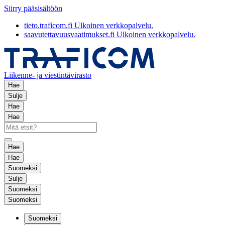
Siirry pääsisältöön
tieto.traficom.fi
Ulkoinen verkkopalvelu.
saavutettavuusvaatimukset.fi
Ulkoinen verkkopalvelu.
Liikenne- ja viestintävirasto
Hae
Sulje
Hae
Hae
Hae
Hae
Suomeksi
Sulje
Suomeksi
Suomeksi
Suomeksi