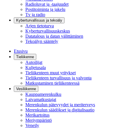
Radioluvat ja -taajuudet
Postitoiminta ja jakelu
Tv ja radio
Kyberturvallisuus ja tekoäly
Arjen tietoturva
Kyberturvallisuuskeskus
Datatalous ja datan välittäminen
Tekoälyn sääntely
Etusivu
Tieliikenne
Autoilijat
Kuljetusala
Tieliikenteen muut yritykset
Tieliikenteen turvallisuus ja valvonta
Matkustaminen tieliikenteessä
Vesiliikenne
Kauppamerenkulku
Laivamatkustajat
Merenkulun pätevyydet ja meriterveys
Merenkulun säädökset ja digitalisaatio
Merikartoitus
Meriympäristö
Veneily