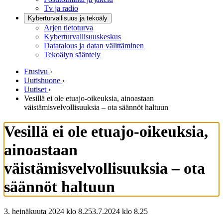
Tv ja radio
Kyberturvallisuus ja tekoäly
Arjen tietoturva
Kyberturvallisuuskeskus
Datatalous ja datan välittäminen
Tekoälyn sääntely
Etusivu
›
Uutishuone
›
Uutiset
›
Vesillä ei ole etuajo-oikeuksia, ainoastaan
väistämisvelvollisuuksia – ota säännöt haltuun
Vesillä ei ole etuajo-oikeuksia,
ainoastaan
väistämisvelvollisuuksia – ota
säännöt haltuun
3. heinäkuuta 2024 klo 8.25
3.7.2024
klo
8.25