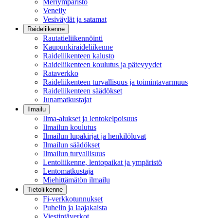
Meriympäristö
Veneily
Vesiväylät ja satamat
Raideliikenne
Rautatieliikennöinti
Kaupunkiraideliikenne
Raideliikenteen kalusto
Raideliikenteen koulutus ja pätevyydet
Rataverkko
Raideliikenteen turvallisuus ja toimintavarmuus
Raideliikenteen säädökset
Junamatkustajat
Ilmailu
Ilma-alukset ja lentokelpoisuus
Ilmailun koulutus
Ilmailun lupakirjat ja henkilöluvat
Ilmailun säädökset
Ilmailun turvallisuus
Lentoliikenne, lentopaikat ja ympäristö
Lentomatkustaja
Miehittämätön ilmailu
Tietoliikenne
Fi-verkkotunnukset
Puhelin ja laajakaista
Viestintäverkot