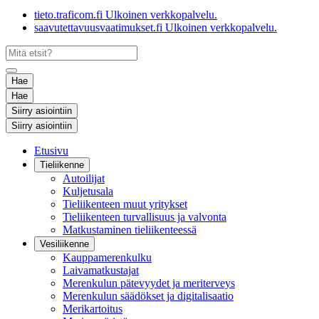
tieto.traficom.fi
Ulkoinen verkkopalvelu.
saavutettavuusvaatimukset.fi
Ulkoinen verkkopalvelu.
Hae
Hae
Siirry asiointiin
Siirry asiointiin
Etusivu
Tieliikenne
Autoilijat
Kuljetusala
Tieliikenteen muut yritykset
Tieliikenteen turvallisuus ja valvonta
Matkustaminen tieliikenteessä
Vesiliikenne
Kauppamerenkulku
Laivamatkustajat
Merenkulun pätevyydet ja meriterveys
Merenkulun säädökset ja digitalisaatio
Merikartoitus