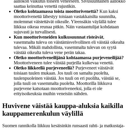
aallokon vaikutus toiseen veneeseen. Sivusuuntainen aallokko
saattaa keinuttaa venettä rajustikin.
Oletko kohtaamassa toista moottorivenettä?
Kun kaksi
moottorivenettä lähestyy toisiaan vastakkaisilta suunnilta,
molemmat väistettävät oikealle. Yleensäkin väylällä tulee
liikkua oikeaa reunaa pitkin. Näin vastaantulijat kohdataan
sujuvasti ja turvallisesti.
Kun moottoriveneiden kulkusuunnat risteävät
,
vasemmalta tuleva on väistämisvelvollinen eli väistää oikealta
tulevaa. Mikäli mahdollista, vasemmalta tulevan on syytä
väistää oikealta tuleva vene perän takaa.
Oletko moottoriveneilijänä kohtaamassa purjeveneilijää?
Moottoriveneen tulee väistää purjeilla kulkevaa venettä.
Oletko liikkeellä purjeveneellä?
Purjeveneet väistävät
toisiaan tuulen mukaan. Jos tuuli on samalta puolelta,
tuulenpuoleinen väistää. Jos tuuli on eri puolilta, väistää se,
jolla tuuli on vasemmalta puolelta. Moottorilla liikkuva
purjevene katsotaan moottoriveneeksi, jolla ei ole
erityisoikeuksia muihin veneisiin nähden.
Huvivene väistää kauppa-aluksia kaikilla
kauppamerenkulun väylillä
Suomen rannikolla liikkuu kesäisinkin runsaasti rahti- ja matkustaja-