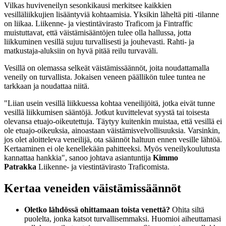
Vilkas huviveneilyn sesonkikausi merkitsee kaikkien
vesilläliikkujien lisääntyviä kohtaamisia. Yksikin läheltä piti -tilanne
on liikaa. Liikenne- ja viestintävirasto Traficom ja Fintraffic
muistuttavat, että väistämisääntöjen tulee olla hallussa, jotta
liikkuminen vesillä sujuu turvallisesti ja jouhevasti. Rahti- ja
matkustaja-aluksiin on hyvä pitää reilu turvaväli.
Vesillä on olemassa selkeät väistämissäännöt, joita noudattamalla
veneily on turvallista. Jokaisen veneen päällikön tulee tuntea ne
tarkkaan ja noudattaa niitä.
"Liian usein vesillä liikkuessa kohtaa veneilijöitä, jotka eivät tunne
vesillä liikkumisen sääntöjä. Jotkut kuvittelevat syystä tai toisesta
olevansa etuajo-oikeutettuja. Täytyy kuitenkin muistaa, että vesillä ei
ole etuajo-oikeuksia, ainoastaan väistämisvelvollisuuksia. Varsinkin,
jos olet aloitteleva veneilijä, ota säännöt haltuun ennen vesille lähtöä.
Kertaaminen ei ole kenellekään pahitteeksi. Myös veneilykoulutusta
kannattaa hankkia", sanoo johtava asiantuntija
Kimmo
Patrakka
Liikenne- ja viestintävirasto Traficomista.
Kertaa veneiden väistämissäännöt
Oletko lähdössä ohittamaan toista venettä?
Ohita siltä
puolelta, jonka katsot turvallisemmaksi. Huomioi aiheuttamasi