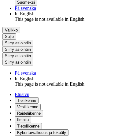
Suomeksi
På svenska
In English
This page is not available in English.
Valikko
Sulje
Siirry asiointiin
Siirry asiointiin
Siirry asiointiin
Siirry asiointiin
På svenska
In English
This page is not available in English.
Etusivu
Tieliikenne
Vesiliikenne
Raideliikenne
Ilmailu
Tietoliikenne
Kyberturvallisuus ja tekoäly