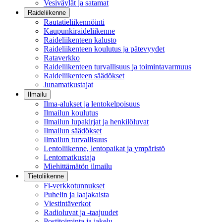
Vesiväylät ja satamat
Raideliikenne
Rautatieliikennöinti
Kaupunkiraideliikenne
Raideliikenteen kalusto
Raideliikenteen koulutus ja pätevyydet
Rataverkko
Raideliikenteen turvallisuus ja toimintavarmuus
Raideliikenteen säädökset
Junamatkustajat
Ilmailu
Ilma-alukset ja lentokelpoisuus
Ilmailun koulutus
Ilmailun lupakirjat ja henkilöluvat
Ilmailun säädökset
Ilmailun turvallisuus
Lentoliikenne, lentopaikat ja ympäristö
Lentomatkustaja
Miehittämätön ilmailu
Tietoliikenne
Fi-verkkotunnukset
Puhelin ja laajakaista
Viestintäverkot
Radioluvat ja -taajuudet
Postitoiminta ja jakelu