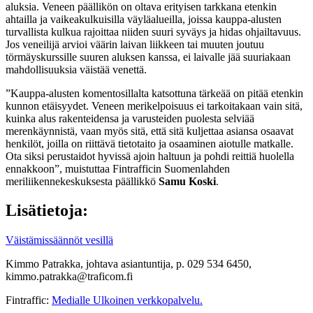
aluksia. Veneen päällikön on oltava erityisen tarkkana etenkin
ahtailla ja vaikeakulkuisilla väyläalueilla, joissa kauppa-alusten
turvallista kulkua rajoittaa niiden suuri syväys ja hidas ohjailtavuus.
Jos veneilijä arvioi väärin laivan liikkeen tai muuten joutuu
törmäyskurssille suuren aluksen kanssa, ei laivalle jää suuriakaan
mahdollisuuksia väistää venettä.
”Kauppa-alusten komentosillalta katsottuna tärkeää on pitää etenkin
kunnon etäisyydet. Veneen merikelpoisuus ei tarkoitakaan vain sitä,
kuinka alus rakenteidensa ja varusteiden puolesta selviää
merenkäynnistä, vaan myös sitä, että sitä kuljettaa asiansa osaavat
henkilöt, joilla on riittävä tietotaito ja osaaminen aiotulle matkalle.
Ota siksi perustaidot hyvissä ajoin haltuun ja pohdi reittiä huolella
ennakkoon”, muistuttaa Fintrafficin Suomenlahden
meriliikennekeskuksesta päällikkö
Samu Koski
.
Lisätietoja:
Väistämissäännöt vesillä
Kimmo Patrakka, johtava asiantuntija, p. 029 534 6450,
kimmo.patrakka@traficom.fi
Fintraffic:
Medialle
Ulkoinen verkkopalvelu.