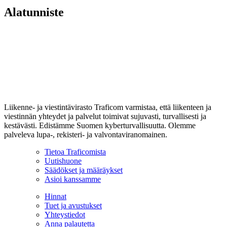
Alatunniste
Liikenne- ja viestintävirasto Traficom varmistaa, että liikenteen ja
viestinnän yhteydet ja palvelut toimivat sujuvasti, turvallisesti ja
kestävästi. Edistämme Suomen kyberturvallisuutta. Olemme
palveleva lupa-, rekisteri- ja valvontaviranomainen.
Tietoa Traficomista
Uutishuone
Säädökset ja määräykset
Asioi kanssamme
Hinnat
Tuet ja avustukset
Yhteystiedot
Anna palautetta